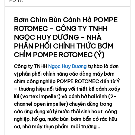
MÔ TẢ
Bơm Chìm Bùn Cánh Hở POMPE
ROTOMEC – CÔNG TY TNHH
NGỌC HUY DƯƠNG – NHÀ
PHÂN PHỐI CHÍNH THỨC BƠM
CHÌM POMPE ROTOMEC (Ý)
Công ty TNHH
Ngọc Huy Dương
tự hào là đơn
vị phân phối chính hãng các dòng máy bơm
chìm công nghiệp POMPE ROTOMEC đến từ Ý
– thương hiệu nổi tiếng với thiết kế cánh xoáy
lùi (vortex impeller) và cánh hở hai kênh (2-
channel open impeller) chuyên dùng trong
các ứng dụng xử lý nước thải sinh hoạt, công
nghiệp, hố ga, nước bùn, bơm bẩn có rác hữu
cơ, nhà máy thực phẩm, môi trường…