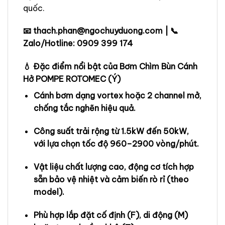
quốc.
📧 thach.phan@ngochuyduong.com | 📞
Zalo/Hotline: 0909 399 174
💧 Đặc điểm nổi bật của Bơm Chìm Bùn Cánh
Hở POMPE ROTOMEC (Ý)
Cánh bơm dạng vortex hoặc 2 channel mở,
chống tắc nghẽn hiệu quả.
Công suất trải rộng từ 1.5kW đến 50kW,
với lựa chọn tốc độ 960–2900 vòng/phút.
Vật liệu chất lượng cao, động cơ tích hợp
sẵn bảo vệ nhiệt và cảm biến rò rỉ (theo
model).
Phù hợp lắp đặt cố định (F), di động (M)