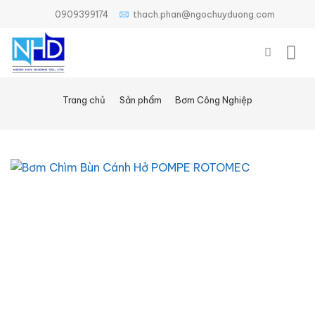
Bỏ
0909399174
thach.phan@ngochuyduong.com
qua
nội
dung
Trang chủ
/
Sản phẩm
/
Bơm Công Nghiệp