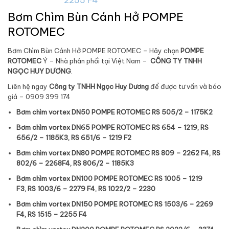
Bơm Chìm Bùn Cánh Hở POMPE
ROTOMEC
Bơm Chìm Bùn Cánh Hở POMPE ROTOMEC – Hãy chọn
POMPE
ROTOMEC
Ý – Nhà phân phối tại Việt Nam –
CÔNG TY TNHH
NGỌC HUY DƯƠNG
.
Liên hệ ngay
Công ty TNHH Ngọc Huy Dương
để được tư vấn và báo
giá – 0909 399 174
Bơm chìm vortex DN50
POMPE ROTOMEC RS 505/2 – 1175K2
Bơm chìm vortex DN65
POMPE ROTOMEC RS 654 – 1219,
RS
656/2 – 1185K3,
RS 651/6 – 1219 F2
Bơm chìm vortex DN80
POMPE ROTOMEC RS 809 – 2262 F4,
RS
802/6 – 2268F4,
RS 806/2 – 1185K3
Bơm chìm vortex DN100
POMPE ROTOMEC RS 1005 – 1219
F3,
RS 1003/6 – 2279 F4,
RS 1022/2 – 2230
Bơm chìm vortex DN150
POMPE ROTOMEC RS 1503/6 – 2269
F4,
RS 1515 – 2255 F4