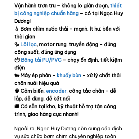
Vận hành trơn tru – không lo gián đoạn,
thiết
bị công nghiệp chuẩn hãng
– có tại Ngọc Huy
Dương!
💧 Bơm chìm nước thải – mạnh, ít hư, bền với
thời gian
🔩
Lõi lọc
, motor rung, truyền động – đúng
công suất, đúng ứng dụng
📦
Băng tải PU/PVC
– chạy ổn định, tiết kiệm
điện
🐄 Máy ép phân –
khuấy bùn
– xử lý chất thải
chăn nuôi hiệu quả
🧠 Cảm biến,
encoder,
công tắc chân – dễ
lắp, dễ dùng, dễ kết nối
🚚 Có sẵn tại kho, kỹ thuật hỗ trợ tận công
trình, giao hàng cực nhanh!
Ngoài ra, Ngọc Huy Dương còn cung cấp dịch
vụ sửa chữa bơm chìm chuyên nghiệp toàn