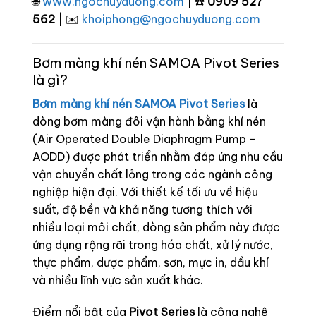
🌐
www.ngochuyduong.com
| ☎️
0909 527
562
| ✉️
khoiphong@ngochuyduong.com
Bơm màng khí nén SAMOA Pivot Series
là gì?
Bơm màng khí nén
SAMOA Pivot Series
là
dòng bơm màng đôi vận hành bằng khí nén
(Air Operated Double Diaphragm Pump –
AODD) được phát triển nhằm đáp ứng nhu cầu
vận chuyển chất lỏng trong các ngành công
nghiệp hiện đại. Với thiết kế tối ưu về hiệu
suất, độ bền và khả năng tương thích với
nhiều loại môi chất, dòng sản phẩm này được
ứng dụng rộng rãi trong hóa chất, xử lý nước,
thực phẩm, dược phẩm, sơn, mực in, dầu khí
và nhiều lĩnh vực sản xuất khác.
Điểm nổi bật của
Pivot Series
là công nghệ