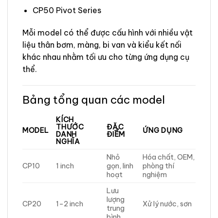
CP50 Pivot Series
Mỗi model có thể được cấu hình với nhiều vật
liệu thân bơm, màng, bi van và kiểu kết nối
khác nhau nhằm tối ưu cho từng ứng dụng cụ
thể.
Bảng tổng quan các model
KÍCH
THƯỚC
ĐẶC
MODEL
ỨNG DỤNG
DANH
ĐIỂM
NGHĨA
Nhỏ
Hóa chất, OEM,
CP10
1 inch
gọn, linh
phòng thí
hoạt
nghiệm
Lưu
lượng
CP20
1–2 inch
Xử lý nước, sơn
trung
bình