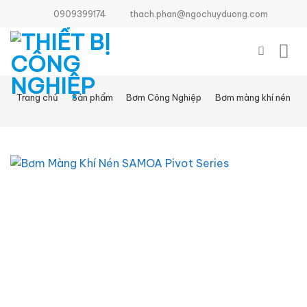
Bỏ
0909399174
thach.phan@ngochuyduong.com
qua
nội
dung
Trang chủ
/
Sản phẩm
/
Bơm Công Nghiệp
/
Bơm màng khí nén