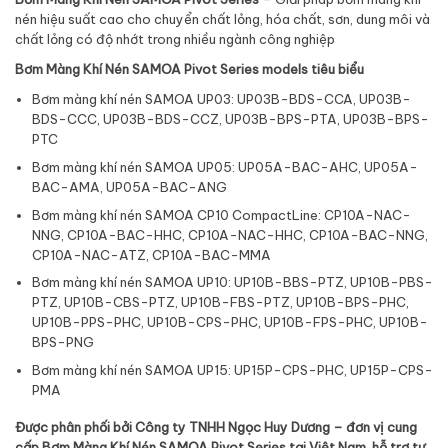
nén hiệu suất cao cho chuyển chất lỏng, hóa chất, sơn, dung môi và
chất lỏng có độ nhớt trong nhiều ngành công nghiệp
Bơm Màng Khí Nén SAMOA Pivot Series models tiêu biểu
Bơm màng khí nén SAMOA UP03: UP03B-BDS-CCA, UP03B-
BDS-CCC, UP03B-BDS-CCZ, UP03B-BPS-PTA, UP03B-BPS-
PTC
Bơm màng khí nén SAMOA UP05: UP05A-BAC-AHC, UP05A-
BAC-AMA, UP05A-BAC-ANG
Bơm màng khí nén SAMOA CP10 CompactLine: CP10A-NAC-
NNG, CP10A-BAC-HHC, CP10A-NAC-HHC, CP10A-BAC-NNG,
CP10A-NAC-ATZ, CP10A-BAC-MMA
Bơm màng khí nén SAMOA UP10: UP10B-BBS-PTZ, UP10B-PBS-
PTZ, UP10B-CBS-PTZ, UP10B-FBS-PTZ, UP10B-BPS-PHC,
UP10B-PPS-PHC, UP10B-CPS-PHC, UP10B-FPS-PHC, UP10B-
BPS-PNG
Bơm màng khí nén SAMOA UP15: UP15P-CPS-PHC, UP15P-CPS-
PMA
Được phân phối bởi Công ty TNHH Ngọc Huy Dương – đơn vị cung
cấp Bơm Màng Khí Nén SAMOA Pivot Series tại Việt Nam, hỗ trợ tư