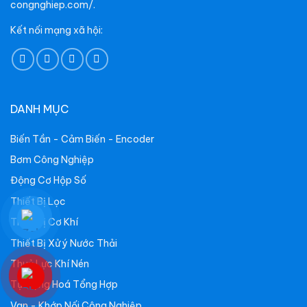
congnghiep.com/.
Kết nối mạng xã hội:
DANH MỤC
Biến Tần - Cảm Biến - Encoder
Bơm Công Nghiệp
Động Cơ Hộp Số
Thiết Bị Lọc
Thiết Bị Cơ Khí
Thiết Bị Xử ý Nước Thải
Thuỷ Lực Khí Nén
Tự Động Hoá Tổng Hợp
Van - Khớp Nối Công Nghiệp