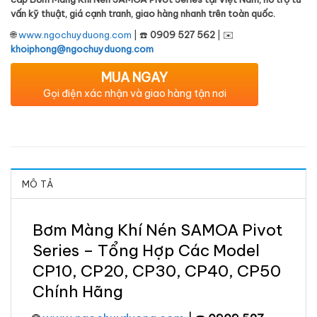
vấn kỹ thuật, giá cạnh tranh, giao hàng nhanh trên toàn quốc.
🌐
www.ngochuyduong.com
| ☎️
0909 527 562
| ✉️
khoiphong@ngochuyduong.com
MUA NGAY
Gọi điện xác nhận và giao hàng tận nơi
MÔ TẢ
Bơm Màng Khí Nén SAMOA Pivot
Series – Tổng Hợp Các Model
CP10, CP20, CP30, CP40, CP50
Chính Hãng