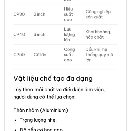
Hiệu
Công nghiệp
CP30
2 inch
suất
sản xuất
cao
Lưu
Khai khoáng,
CP40
3 inch
lượng
hóa chất
lớn
Công
Dầu khí, hệ
CP50
Cỡ lớn
suất
thống quy mô
cao
lớn
Vật liệu chế tạo đa dạng
Tùy theo môi chất và điều kiện làm việc,
người dùng có thể lựa chọn:
Thân nhôm (Aluminium)
Trọng lượng nhẹ.
Độ bền cơ học cao.