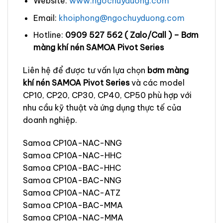
Website:
www.ngochuyduong.com
Email:
khoiphong@ngochuyduong.com
Hotline:
0909 527 562 ( Zalo/Call ) – Bơm
màng khí nén SAMOA Pivot Series
Liên hệ để được tư vấn lựa chọn
bơm màng
khí nén SAMOA Pivot Series
và các model
CP10, CP20, CP30, CP40, CP50 phù hợp với
nhu cầu kỹ thuật và ứng dụng thực tế của
doanh nghiệp.
Samoa CP10A-NAC-NNG
Samoa CP10A-NAC-HHC
Samoa CP10A-BAC-HHC
Samoa CP10A-BAC-NNG
Samoa CP10A-NAC-ATZ
Samoa CP10A-BAC-MMA
Samoa CP10A-NAC-MMA