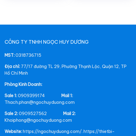
CÔNG TY TNHH NGỌC HUY DƯƠNG
MST:
0318736715
Địa chỉ:
77/17 đường TL 29, Phường Thạnh Lộc, Quận 12, TP
Hồ Chí Minh
Phòng Kinh Doanh:
Sale 1:
0909399174
Mail 1:
Thach.phan@ngochuyduong.com
Sale 2:
0909527562
Mail 2:
Khoiphong@ngochuyduong.com
Website:
https://ngochuyduong.com/. https://thietbi-