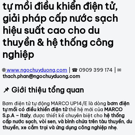
tự mồi điều khiển điện tử,
giải pháp cấp nước sạch
hiệu suất cao cho du
thuyền & hệ thống công
nghiệp
🌐
www.ngochuyduong.com
| ☎ 0909 399 174 | ✉
thach.phan@ngochuyduong.com
📌 Giới thiệu tổng quan
Bơm điện tử tự động MARCO UP14/E là dòng
bơm điện
tự mồi có điều khiển điện tử
thế hệ mới của
MARCO
S.p.A – Italy
, được thiết kế chuyên biệt cho
hệ thống
cấp nước sạch, vòi sen, và bình chứa trên tàu thuyền, du
thuyền, xe cắm trại và ứng dụng công nghiệp nhẹ
.