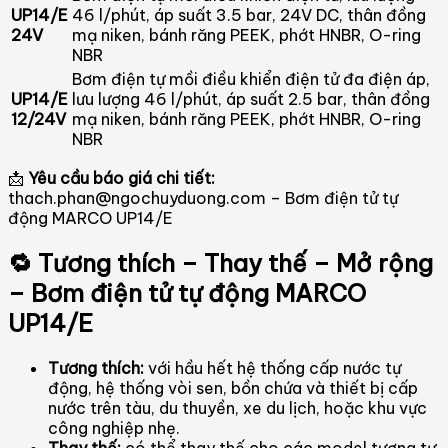
UP14/E
46 l/phút, áp suất 3.5 bar, 24V DC, thân đồng
24V
mạ niken, bánh răng PEEK, phớt HNBR, O-ring
NBR
Bơm điện tự mồi điều khiển điện tử đa điện áp,
UP14/E
lưu lượng 46 l/phút, áp suất 2.5 bar, thân đồng
12/24V
mạ niken, bánh răng PEEK, phớt HNBR, O-ring
NBR
📩
Yêu cầu báo giá chi tiết:
thach.phan@ngochuyduong.com – Bơm điện tử tự
động MARCO UP14/E
🔁 Tương thích – Thay thế – Mở rộng
– Bơm điện tử tự động MARCO
UP14/E
Tương thích:
với hầu hết hệ thống cấp nước tự
động, hệ thống vòi sen, bồn chứa và thiết bị cấp
nước trên tàu, du thuyền, xe du lịch, hoặc khu vực
công nghiệp nhẹ.
Thay thế:
có thể thay thế cho các model tương tự