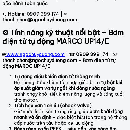
bảo hành toàn quốc
.
📞
Hotline:
0909 399 174 | ✉
thach.phan@ngochuyduong.com
⚙️ Tính năng kỹ thuật nổi bật – Bơm
điện tử tự động MARCO UP14/E
🌐
www.ngochuyduong.com
| ☎
0909 399 174
| ✉
thach.phan@ngochuyduong.com – Bơm điện tử tự
động MARCO UP14/E
Tự động điều khiển điện tử thông minh
Hệ thống điều khiển tích hợp giúp bơm
tự bật khi
áp suất giảm
và
tự ngắt khi dòng nước ngừng
,
tránh chạy khô, tiết kiệm năng lượng và tăng tuổi
thọ motor.
Tích hợp van 1 chiều (check valve)
Giữ nước luôn sẵn trong ống, giúp
bơm khởi động
nhanh và ổn định
– đặc biệt hữu ích trong hệ thống
cấp nước trên tàu hoặc xe lưu động.
Bánh răng xoắn PEEK – siêu bền, vận hành êm