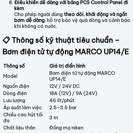
Điều khiển dễ dàng với bảng PCS Control Panel đi
kèm
Cho phép người dùng
theo dõi, khởi động và ngắt
bơm dễ dàng
, hỗ trợ bảo vệ quá dòng và cảnh báo
khi không có nước.
📋 Thông số kỹ thuật tiêu chuẩn –
Bơm điện tử tự động MARCO UP14/E
Thông số
Giá trị điển hình
Bơm điện tử tự động MARCO
Model
UP14/E
Nguồn điện
12V / 24V DC
Dòng điện
18A (12V) / 9A (24V)
Lưu lượng
46 lít/phút
Áp suất làm việc
2.5–3.5 bar
Chiều cao hút tối
3 m
đa
Chất liệu thân
Đồng mạ niken