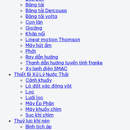
Băng tải
Băng tải Dercousa
Băng tải volta
Con lăn
Gioăng
Khớp nối
Linear motion Thomson
Máy hút ẩm
Phớt
Ray dẫn hướng
Thanh dẫn hướng tuyến tính franke
Xy lanh điện SMAC
Thiết Bị Xử Lý Nước Thải
Cánh khuấy
Lò đốt xác động vật
Lọc
Lưới lọc
Máy Ép Phân
Máy khuấy chìm
Sục khí chìm
Thuỷ lực khí nén
Bình tích áp