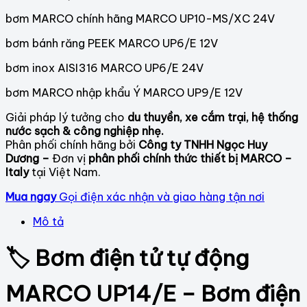
bơm MARCO chính hãng MARCO UP10-MS/XC 24V
bơm bánh răng PEEK MARCO UP6/E 12V
bơm inox AISI316 MARCO UP6/E 24V
bơm MARCO nhập khẩu Ý MARCO UP9/E 12V
Giải pháp lý tưởng cho
du thuyền, xe cắm trại, hệ thống
nước sạch & công nghiệp nhẹ.
Phân phối chính hãng bởi
Công ty TNHH Ngọc Huy
Dương –
Đơn vị
phân phối chính thức thiết bị MARCO –
Italy
tại Việt Nam.
Mua ngay
Gọi điện xác nhận và giao hàng tận nơi
Mô tả
🏷️ Bơm điện tử tự động
MARCO UP14/E – Bơm điện