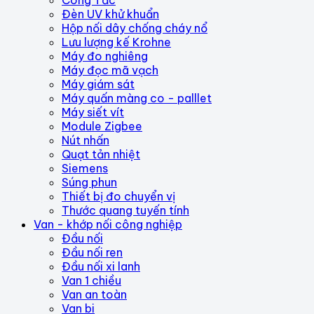
Công Tắc
Đèn UV khử khuẩn
Hộp nối dây chống cháy nổ
Lưu lượng kế Krohne
Máy đo nghiêng
Máy đọc mã vạch
Máy giám sát
Máy quấn màng co - palllet
Máy siết vít
Module Zigbee
Nút nhấn
Quạt tản nhiệt
Siemens
Súng phun
Thiết bị đo chuyển vị
Thước quang tuyến tính
Van - khớp nối công nghiệp
Đầu nối
Đầu nối ren
Đầu nối xi lanh
Van 1 chiều
Van an toàn
Van bi