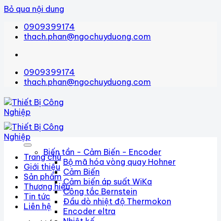
Bỏ qua nội dung
0909399174
thach.phan@ngochuyduong.com
0909399174
thach.phan@ngochuyduong.com
Biến tần - Cảm Biến - Encoder
Trang chủ
Bộ mã hóa vòng quay Hohner
Giới thiệu
Cảm Biến
Sản phẩm
Cảm biến áp suất WiKa
Thương hiệu
Công tắc Bernstein
Tin tức
Đầu dò nhiệt độ Thermokon
Liên hệ
Encoder eltra