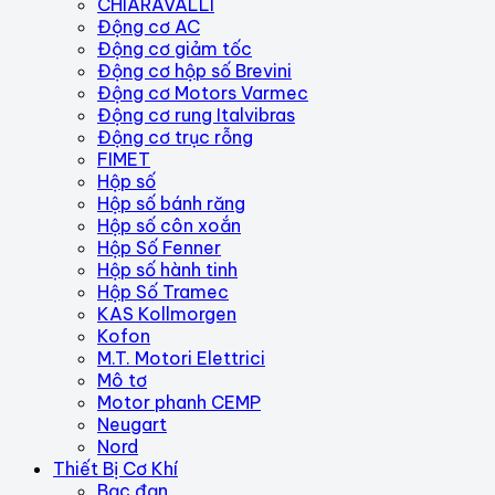
CHIARAVALLI
Động cơ AC
Động cơ giảm tốc
Động cơ hộp số Brevini
Động cơ Motors Varmec
Động cơ rung Italvibras
Động cơ trục rỗng
FIMET
Hộp số
Hộp số bánh răng
Hộp số côn xoắn
Hộp Số Fenner
Hộp số hành tinh
Hộp Số Tramec
KAS Kollmorgen
Kofon
M.T. Motori Elettrici
Mô tơ
Motor phanh CEMP
Neugart
Nord
Thiết Bị Cơ Khí
Bạc đạn