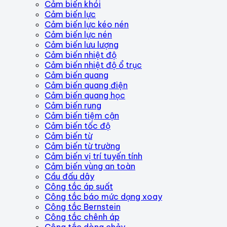
Cảm biến khói
Cảm biến lực
Cảm biến lực kéo nén
Cảm biến lực nén
Cảm biến lưu lượng
Cảm biến nhiệt độ
Cảm biến nhiệt độ ổ trục
Cảm biến quang
Cảm biến quang điện
Cảm biến quang học
Cảm biến rung
Cảm biến tiệm cận
Cảm biến tốc độ
Cảm biến từ
Cảm biến từ trường
Cảm biến vị trí tuyến tính
Cảm biến vùng an toàn
Cầu đấu dây
Công tắc áp suất
Công tắc báo mức dạng xoay
Công tắc Bernstein
Công tắc chênh áp