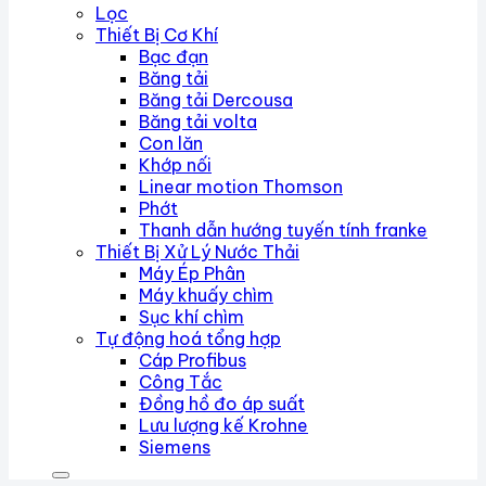
Lọc
Thiết Bị Cơ Khí
Bạc đạn
Băng tải
Băng tải Dercousa
Băng tải volta
Con lăn
Khớp nối
Linear motion Thomson
Phớt
Thanh dẫn hướng tuyến tính franke
Thiết Bị Xử Lý Nước Thải
Máy Ép Phân
Máy khuấy chìm
Sục khí chìm
Tự động hoá tổng hợp
Cáp Profibus
Công Tắc
Đồng hồ đo áp suất
Lưu lượng kế Krohne
Siemens