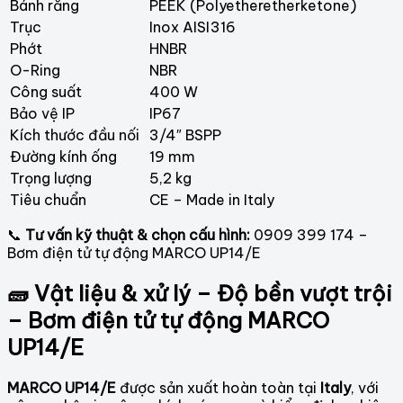
Bánh răng
PEEK (Polyetheretherketone)
Trục
Inox AISI316
Phớt
HNBR
O-Ring
NBR
Công suất
400 W
Bảo vệ IP
IP67
Kích thước đầu nối
3/4″ BSPP
Đường kính ống
19 mm
Trọng lượng
5,2 kg
Tiêu chuẩn
CE – Made in Italy
📞
Tư vấn kỹ thuật & chọn cấu hình:
0909 399 174 –
Bơm điện tử tự động MARCO UP14/E
🧱 Vật liệu & xử lý – Độ bền vượt trội
– Bơm điện tử tự động MARCO
UP14/E
MARCO UP14/E
được sản xuất hoàn toàn tại
Italy
, với