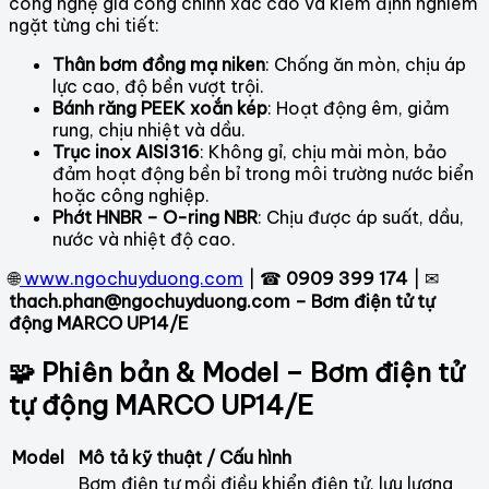
công nghệ gia công chính xác cao và kiểm định nghiêm
ngặt từng chi tiết:
Thân bơm đồng mạ niken
: Chống ăn mòn, chịu áp
lực cao, độ bền vượt trội.
Bánh răng PEEK xoắn kép
: Hoạt động êm, giảm
rung, chịu nhiệt và dầu.
Trục inox AISI316
: Không gỉ, chịu mài mòn, bảo
đảm hoạt động bền bỉ trong môi trường nước biển
hoặc công nghiệp.
Phớt HNBR – O-ring NBR
: Chịu được áp suất, dầu,
nước và nhiệt độ cao.
🌐
www.ngochuyduong.com
| ☎
0909 399 174
| ✉
thach.phan@ngochuyduong.com – Bơm điện tử tự
động MARCO UP14/E
🧩 Phiên bản & Model – Bơm điện tử
tự động MARCO UP14/E
Model
Mô tả kỹ thuật / Cấu hình
Bơm điện tự mồi điều khiển điện tử, lưu lượng