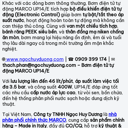
Khác với các dòng bơm thông thường, Bơm điện tử tự
động MARCO UP14/E
tích hợp
bộ điều khiển điện tử tự
động (Electronic Control)
giúp bơm
tự bật/tắt theo áp
suất nước
, hoạt động hoàn toàn tự động mà không cần
can thiệp thủ công. Cùng với
van một chiều tích hợp
,
bánh răng PEEK siêu bền
, và
thân đồng mạ niken chống
ăn mòn
, bơm mang lại hiệu năng ổn định, êm ái và tuổi
thọ lâu dài ngay cả trong môi trường ẩm mặn khắc
nghiệt.
🌐
www.ngochuyduong.com
| ☎
0909 399 174
| ✉
thach.phan@ngochuyduong.com – Bơm điện tử tự
động MARCO UP14/E
Với
lưu lượng lên đến 46 lít/phút
,
áp suất làm việc tối
đa 3.5 bar
, và công suất
400W
, UP14/E đáp ứng tốt
các nhu cầu
cấp nước áp lực cao
, từ vòi sen, bồn chứa,
đến hệ thống phân phối nước sạch hoặc dung dịch kỹ
thuật.
Tại Việt Nam,
Công ty TNHH Ngọc Huy Dương
là
nhà
phân phối chính thức MARCO
, cung cấp
sản phẩm chính
hãng – Made in Italy
, đầy đủ
CO/CQ
, hỗ trợ
kỹ thuật &