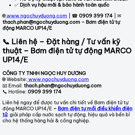
✅
Dịch vụ hậu mãi & bảo hành toàn quốc
🌐
www.ngochuyduong.com
| ☎
0909 399 174
| ✉
thach.phan@ngochuyduong.com – Bơm điện tử tự
động MARCO UP14/E
📞 Liên hệ – Đặt hàng / Tư vấn kỹ
thuật – Bơm điện tử tự động MARCO
UP14/E
CÔNG TY TNHH NGỌC HUY DƯƠNG
🌐 Website:
www.ngochuyduong.com
📧 Email:
thach.phan@ngochuyduong.com
📞 Hotline:
0909 399 174
Liên hệ ngay để được tư vấn chi tiết về Bơm điện tử tự
động MARCO UP14/E
–
Bơm điện tự mồi điều khiển điện
tử
, giải pháp cấp nước sạch tự động, hiệu quả và bền bỉ
cho hệ thống hàng hải & công nghiệp.