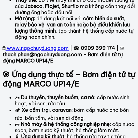
của
Jabsco, Flojet, Shurflo
mà không cần thay đổi
đường ống hoặc đầu nối.
Mở rộng:
dễ dàng kết nối với
cảm biến áp suất,
relay bảo vệ, van an toàn hoặc bộ điều khiển lưu
lượng thông minh
, tạo thành hệ thống cấp nước tự
động hoàn chỉnh.
🌐
www.ngochuyduong.com
| ☎
0909 399 174
| ✉
thach.phan@ngochuyduong.com – Bơm điện tử tự
động MARCO UP14/E
🎯 Ứng dụng thực tế – Bơm điện tử tự
động MARCO UP14/E
🚤
Du thuyền, thuyền buồm, ca nô:
cấp nước sinh
hoạt, vòi sen, rửa tàu.
🏕
Xe cắm trại, caravan:
bơm cấp nước cho bồn
rửa, bồn tắm, vòi sen di động.
🧱
Nhà máy & hệ thống công nghiệp nhẹ:
cấp nước
sạch, bơm nước kỹ thuật, hệ thống làm mát.
🧴
Ứng dụng kỹ thuật:
hệ thống rửa tay tự động,