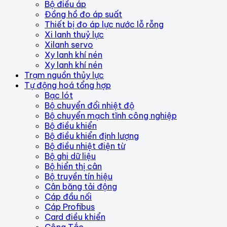
Bộ điều áp
Đồng hồ đo áp suất
Thiết bị đo áp lực nước lỗ rỗng
Xi lanh thuỷ lực
Xilanh servo
Xy lanh khí nén
Xy lanh khí nén
Trạm nguồn thủy lực
Tự động hoá tổng hợp
Bạc lót
Bộ chuyển đổi nhiệt độ
Bộ chuyển mạch tĩnh công nghiệp
Bộ điều khiển
Bộ điều khiển định lượng
Bộ điều nhiệt điện từ
Bộ ghi dữ liệu
Bộ hiển thị cân
Bộ truyền tín hiệu
Cân băng tải động
Cáp đầu nối
Cáp Profibus
Card điều khiển