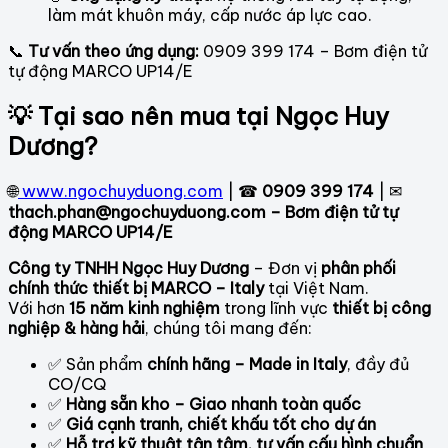
làm mát khuôn máy, cấp nước áp lực cao.
📞
Tư vấn theo ứng dụng:
0909 399 174 – Bơm điện tử
tự động MARCO UP14/E
💡 Tại sao nên mua tại Ngọc Huy
Dương?
🌐
www.ngochuyduong.com
| ☎
0909 399 174
| ✉
thach.phan@ngochuyduong.com – Bơm điện tử tự
động MARCO UP14/E
Công ty TNHH Ngọc Huy Dương
– Đơn vị
phân phối
chính thức thiết bị MARCO – Italy
tại Việt Nam.
Với hơn
15 năm kinh nghiệm
trong lĩnh vực
thiết bị công
nghiệp & hàng hải
, chúng tôi mang đến:
✅ Sản phẩm
chính hãng – Made in Italy
, đầy đủ
CO/CQ
✅
Hàng sẵn kho – Giao nhanh toàn quốc
✅
Giá cạnh tranh, chiết khấu tốt cho dự án
✅
Hỗ trợ kỹ thuật tận tâm, tư vấn cấu hình chuẩn