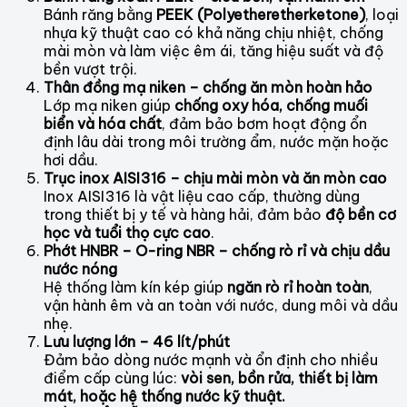
Bánh răng bằng
PEEK (Polyetheretherketone)
, loại
nhựa kỹ thuật cao có khả năng chịu nhiệt, chống
mài mòn và làm việc êm ái, tăng hiệu suất và độ
bền vượt trội.
Thân đồng mạ niken – chống ăn mòn hoàn hảo
Lớp mạ niken giúp
chống oxy hóa, chống muối
biển và hóa chất
, đảm bảo bơm hoạt động ổn
định lâu dài trong môi trường ẩm, nước mặn hoặc
hơi dầu.
Trục inox AISI316 – chịu mài mòn và ăn mòn cao
Inox AISI316 là vật liệu cao cấp, thường dùng
trong thiết bị y tế và hàng hải, đảm bảo
độ bền cơ
học và tuổi thọ cực cao
.
Phớt HNBR – O-ring NBR – chống rò rỉ và chịu dầu
nước nóng
Hệ thống làm kín kép giúp
ngăn rò rỉ hoàn toàn
,
vận hành êm và an toàn với nước, dung môi và dầu
nhẹ.
Lưu lượng lớn – 46 lít/phút
Đảm bảo dòng nước mạnh và ổn định cho nhiều
điểm cấp cùng lúc:
vòi sen, bồn rửa, thiết bị làm
mát, hoặc hệ thống nước kỹ thuật.