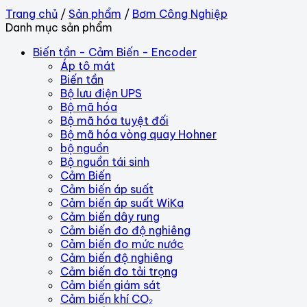
Trang chủ
/
Sản phẩm
/
Bơm Công Nghiệp
Danh mục sản phẩm
Biến tần - Cảm Biến - Encoder
Áp tô mát
Biến tần
Bộ lưu điện UPS
Bộ mã hóa
Bộ mã hóa tuyệt đối
Bộ mã hóa vòng quay Hohner
bộ nguồn
Bộ nguồn tái sinh
Cảm Biến
Cảm biến áp suất
Cảm biến áp suất WiKa
Cảm biến dây rung
Cảm biến đo độ nghiêng
Cảm biến đo mức nước
Cảm biến độ nghiêng
Cảm biến đo tải trọng
Cảm biến giám sát
Cảm biến khí CO₂