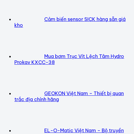
Cảm biến sensor SICK hàng sẵn giá
kho
Mua bơm Trục Vít Lệch Tâm Hydro
Prokav KXCC-38
GEOKON Việt Nam – Thiết bị quan
trắc địa chính hãng
EL-O-Matic Việt Nam – Bộ truyền