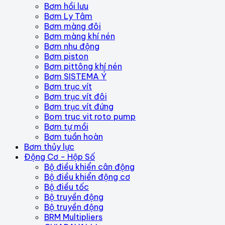
Bơm hồi lưu
Bơm Ly Tâm
Bơm màng đôi
Bơm màng khí nén
Bơm nhu động
Bơm piston
Bơm pittông khí nén
Bơm SISTEMA Ý
Bơm trục vít
Bơm trục vít đôi
Bơm trục vít đứng
Bom truc vit roto pump
Bơm tự mồi
Bơm tuần hoàn
Bơm thủy lực
Động Cơ - Hộp Số
Bộ điều khiển cân động
Bộ điều khiển động cơ
Bộ điều tốc
Bộ truyền động
Bộ truyền động
BRM Multipliers