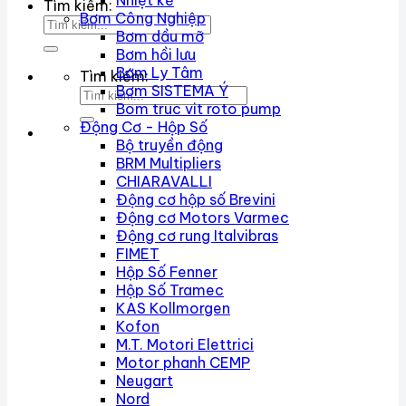
Nhiệt kế
Tìm kiếm:
Bơm Công Nghiệp
Bơm dầu mỡ
Bơm hồi lưu
Bơm Ly Tâm
Tìm kiếm:
Bơm SISTEMA Ý
Bom truc vit roto pump
Động Cơ - Hộp Số
Bộ truyền động
BRM Multipliers
CHIARAVALLI
Động cơ hộp số Brevini
Động cơ Motors Varmec
Động cơ rung Italvibras
FIMET
Hộp Số Fenner
Hộp Số Tramec
KAS Kollmorgen
Kofon
M.T. Motori Elettrici
Motor phanh CEMP
Neugart
Nord