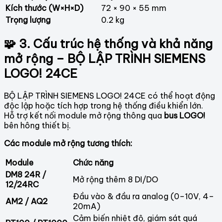
Kích thước (W×H×D)
72 × 90 × 55 mm
Trọng lượng
0.2 kg
🧩 3. Cấu trúc hệ thống và khả năng
mở rộng – BỘ LẬP TRÌNH SIEMENS
LOGO! 24CE
BỘ LẬP TRÌNH SIEMENS LOGO! 24CE có thể hoạt động
độc lập hoặc tích hợp trong hệ thống điều khiển lớn.
Hỗ trợ kết nối module mở rộng thông qua
bus LOGO!
bên hông thiết bị.
Các module mở rộng tương thích:
Module
Chức năng
DM8 24R /
Mở rộng thêm 8 DI/DO
12/24RC
Đầu vào & đầu ra analog (0–10V, 4–
AM2 / AQ2
20mA)
Cảm biến nhiệt độ, giám sát quá