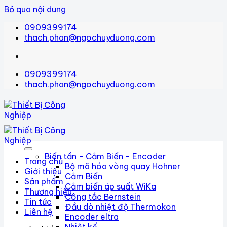
Bỏ qua nội dung
0909399174
thach.phan@ngochuyduong.com
0909399174
thach.phan@ngochuyduong.com
Biến tần - Cảm Biến - Encoder
Trang chủ
Bộ mã hóa vòng quay Hohner
Giới thiệu
Cảm Biến
Sản phẩm
Cảm biến áp suất WiKa
Thương hiệu
Công tắc Bernstein
Tin tức
Đầu dò nhiệt độ Thermokon
Liên hệ
Encoder eltra