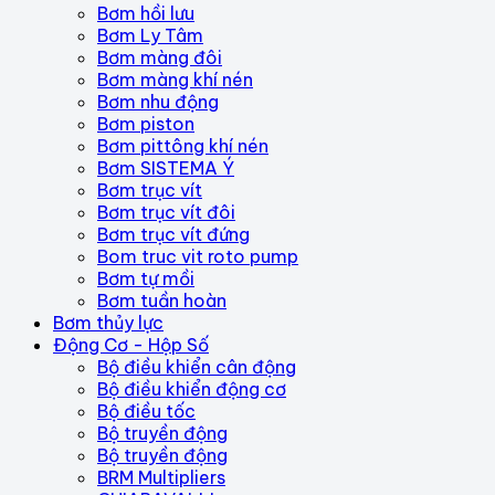
Bơm hồi lưu
Bơm Ly Tâm
Bơm màng đôi
Bơm màng khí nén
Bơm nhu động
Bơm piston
Bơm pittông khí nén
Bơm SISTEMA Ý
Bơm trục vít
Bơm trục vít đôi
Bơm trục vít đứng
Bom truc vit roto pump
Bơm tự mồi
Bơm tuần hoàn
Bơm thủy lực
Động Cơ - Hộp Số
Bộ điều khiển cân động
Bộ điều khiển động cơ
Bộ điều tốc
Bộ truyền động
Bộ truyền động
BRM Multipliers