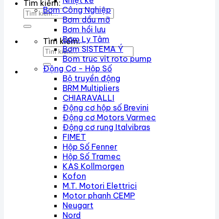
Nhiệt kế
Tìm kiếm:
Bơm Công Nghiệp
Bơm dầu mỡ
Bơm hồi lưu
Bơm Ly Tâm
Tìm kiếm:
Bơm SISTEMA Ý
Bom truc vit roto pump
Động Cơ - Hộp Số
Bộ truyền động
BRM Multipliers
CHIARAVALLI
Động cơ hộp số Brevini
Động cơ Motors Varmec
Động cơ rung Italvibras
FIMET
Hộp Số Fenner
Hộp Số Tramec
KAS Kollmorgen
Kofon
M.T. Motori Elettrici
Motor phanh CEMP
Neugart
Nord