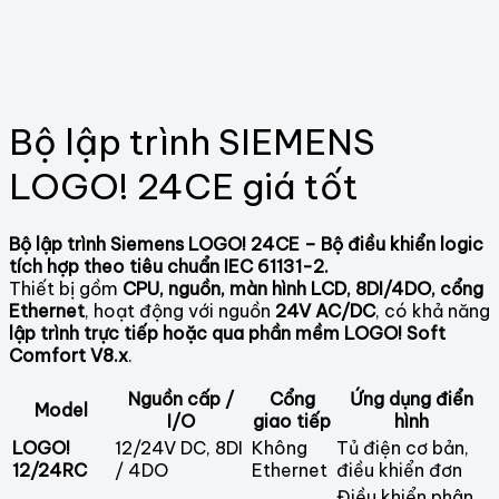
Bộ lập trình SIEMENS
LOGO! 24CE giá tốt
Bộ lập trình Siemens LOGO! 24CE – Bộ điều khiển logic
tích hợp theo tiêu chuẩn IEC 61131-2.
Thiết bị gồm
CPU, nguồn, màn hình LCD, 8DI/4DO, cổng
Ethernet
, hoạt động với nguồn
24V AC/DC
, có khả năng
lập trình trực tiếp hoặc qua phần mềm LOGO! Soft
Comfort V8.x
.
Nguồn cấp /
Cổng
Ứng dụng điển
Model
I/O
giao tiếp
hình
LOGO!
12/24V DC, 8DI
Không
Tủ điện cơ bản,
12/24RC
/ 4DO
Ethernet
điều khiển đơn
Điều khiển phân