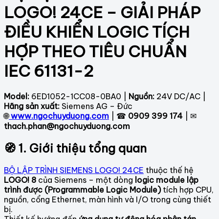
LOGO! 24CE – GIẢI PHÁP
ĐIỀU KHIỂN LOGIC TÍCH
HỢP THEO TIÊU CHUẨN
IEC 61131-2
Model:
6ED1052-1CC08-0BA0 |
Nguồn:
24V DC/AC |
Hãng sản xuất:
Siemens AG – Đức
🌐
www.ngochuyduong.com
| ☎
0909 399 174
| ✉
thach.phan@ngochuyduong.com
🧭 1. Giới thiệu tổng quan
BỘ LẬP TRÌNH SIEMENS LOGO! 24CE
thuộc thế hệ
LOGO! 8
của Siemens – một dòng
logic module lập
trình được (Programmable Logic Module)
tích hợp CPU,
nguồn, cổng Ethernet, màn hình và I/O trong cùng thiết
bị.
Thiết kế hướng đến
ứng dụng tự động hóa phân tán
,