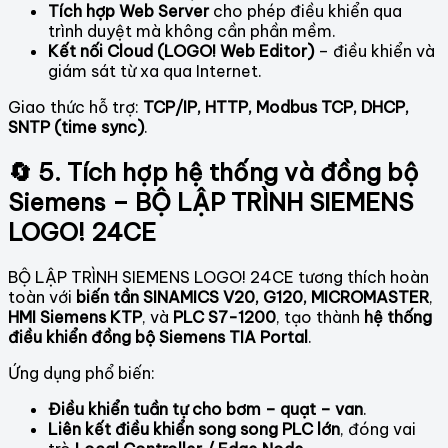
Tích hợp Web Server
cho phép điều khiển qua
trình duyệt mà không cần phần mềm.
Kết nối Cloud (LOGO! Web Editor)
– điều khiển và
giám sát từ xa qua Internet.
Giao thức hỗ trợ:
TCP/IP, HTTP, Modbus TCP, DHCP,
SNTP (time sync)
.
🔄 5. Tích hợp hệ thống và đồng bộ
Siemens – BỘ LẬP TRÌNH SIEMENS
LOGO! 24CE
BỘ LẬP TRÌNH SIEMENS LOGO! 24CE tương thích hoàn
toàn với
biến tần SINAMICS V20, G120, MICROMASTER
,
HMI Siemens KTP
, và
PLC S7-1200
, tạo thành
hệ thống
điều khiển đồng bộ Siemens TIA Portal
.
Ứng dụng phổ biến:
Điều khiển tuần tự cho bơm – quạt – van
.
Liên kết điều khiển song song PLC lớn
, đóng vai