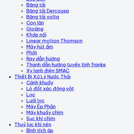
Băng tải
Băng tải Dercousa
Băng tải volta
Con lăn
Gioăng
Khớp nối
Linear motion Thomson
Máy hút ẩm
Phớt
Ray dẫn hướng
Thanh dẫn hướng tuyến tính franke
Xy lanh điện SMAC
Thiết Bị Xử Lý Nước Thải
Cánh khuấy
Lò đốt xác động vật
Lọc
Lưới lọc
Máy Ép Phân
Máy khuấy chìm
Sục khí chìm
Thuỷ lực khí nén
Bình tích áp