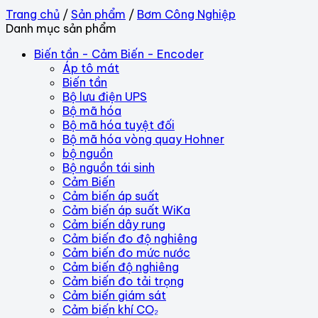
Trang chủ
/
Sản phẩm
/
Bơm Công Nghiệp
Danh mục sản phẩm
Biến tần - Cảm Biến - Encoder
Áp tô mát
Biến tần
Bộ lưu điện UPS
Bộ mã hóa
Bộ mã hóa tuyệt đối
Bộ mã hóa vòng quay Hohner
bộ nguồn
Bộ nguồn tái sinh
Cảm Biến
Cảm biến áp suất
Cảm biến áp suất WiKa
Cảm biến dây rung
Cảm biến đo độ nghiêng
Cảm biến đo mức nước
Cảm biến độ nghiêng
Cảm biến đo tải trọng
Cảm biến giám sát
Cảm biến khí CO₂