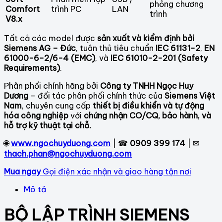
phỏng chương
Comfort
trình PC
LAN
trình
V8.x
Tất cả các model được
sản xuất và kiểm định bởi
Siemens AG – Đức
, tuân thủ tiêu chuẩn
IEC 61131-2
,
EN
61000-6-2/6-4 (EMC)
, và
IEC 61010-2-201 (Safety
Requirements)
.
Phân phối chính hãng bởi
Công ty TNHH Ngọc Huy
Dương
– đối tác phân phối chính thức của
Siemens Việt
Nam
, chuyên cung cấp
thiết bị điều khiển và tự động
hóa công nghiệp
với
chứng nhận CO/CQ, bảo hành, và
hỗ trợ kỹ thuật tại chỗ.
🌐
www.ngochuyduong.com
| ☎
0909 399 174
| ✉
thach.phan@ngochuyduong.com
Mua ngay
Gọi điện xác nhận và giao hàng tận nơi
Mô tả
BỘ LẬP TRÌNH SIEMENS