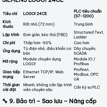
PLC tiêu chuẩn
Tiêu chí
LOGO! 24CE
(S7-1200)
Kích
Rất nhỏ (72 mm)
Trung bình
thước
Structured Text,
Lập trình
Đơn giản, kéo thả (FBD)
Ladder
Chi phí
Thấp hơn ~50%
Cao hơn
Tủ điện nhỏ, điều khiển cơ
Dây chuyền,
Ứng dụng
bản
SCADA
Module chuyên dụng
Module IO /
Mở rộng
LOGO!
Profibus
Profinet,
Giao tiếp
Ethernet TCP/IP, Web
Modbus, OPC
mạng
Server
UA
Thời gian
Nhanh, không cần lập trình
Cần kỹ sư PLC
cài đặt
viên chuyên sâu
🔧 9. Bảo trì – Sao lưu – Nâng cấp