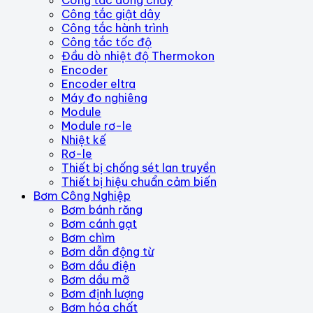
Công tắc dòng chảy
Công tắc giật dây
Công tắc hành trình
Công tắc tốc độ
Đầu dò nhiệt độ Thermokon
Encoder
Encoder eltra
Máy đo nghiêng
Module
Module rơ-le
Nhiệt kế
Rơ-le
Thiết bị chống sét lan truyền
Thiết bị hiệu chuẩn cảm biến
Bơm Công Nghiệp
Bơm bánh răng
Bơm cánh gạt
Bơm chìm
Bơm dẫn động từ
Bơm dầu điện
Bơm dầu mỡ
Bơm định lượng
Bơm hóa chất