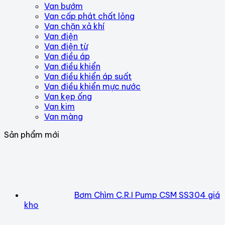
Van bướm
Van cấp phát chất lỏng
Van chặn xả khí
Van điện
Van điện từ
Van điều áp
Van điều khiển
Van điều khiển áp suất
Van điều khiển mực nước
Van kẹp ống
Van kim
Van màng
Sản phẩm mới
Bơm Chìm C.R.I Pump CSM SS304 giá
kho