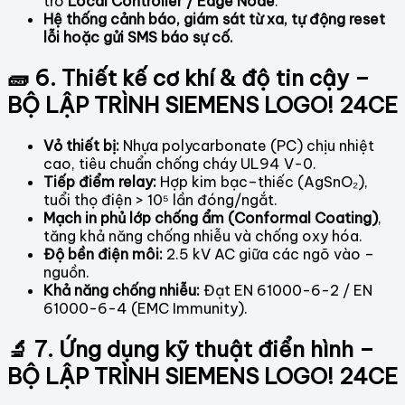
trò
Local Controller / Edge Node
.
Hệ thống cảnh báo, giám sát từ xa, tự động reset
lỗi hoặc gửi SMS báo sự cố.
🧱 6. Thiết kế cơ khí & độ tin cậy –
BỘ LẬP TRÌNH SIEMENS LOGO! 24CE
Vỏ thiết bị:
Nhựa polycarbonate (PC) chịu nhiệt
cao, tiêu chuẩn chống cháy UL94 V-0.
Tiếp điểm relay:
Hợp kim bạc–thiếc (AgSnO₂),
tuổi thọ điện > 10⁵ lần đóng/ngắt.
Mạch in phủ lớp chống ẩm (Conformal Coating)
,
tăng khả năng chống nhiễu và chống oxy hóa.
Độ bền điện môi:
2.5 kV AC giữa các ngõ vào –
nguồn.
Khả năng chống nhiễu:
Đạt EN 61000-6-2 / EN
61000-6-4 (EMC Immunity).
🔬 7. Ứng dụng kỹ thuật điển hình –
BỘ LẬP TRÌNH SIEMENS LOGO! 24CE