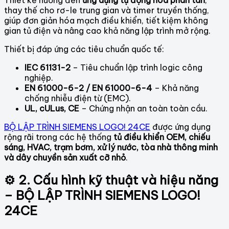
thay thế cho rơ-le trung gian và timer truyền thống,
giúp đơn giản hóa mạch điều khiển, tiết kiệm không
gian tủ điện và nâng cao khả năng lập trình mở rộng.
Thiết bị đáp ứng các tiêu chuẩn quốc tế:
IEC 61131-2
– Tiêu chuẩn lập trình logic công
nghiệp.
EN 61000-6-2 / EN 61000-6-4
– Khả năng
chống nhiễu điện từ (EMC).
UL, cULus, CE
– Chứng nhận an toàn toàn cầu.
BỘ LẬP TRÌNH SIEMENS LOGO! 24CE
được ứng dụng
rộng rãi trong các hệ thống
tủ điều khiển OEM, chiếu
sáng, HVAC, trạm bơm, xử lý nước, tòa nhà thông minh
và dây chuyền sản xuất cỡ nhỏ
.
⚙️ 2. Cấu hình kỹ thuật và hiệu năng
– BỘ LẬP TRÌNH SIEMENS LOGO!
24CE