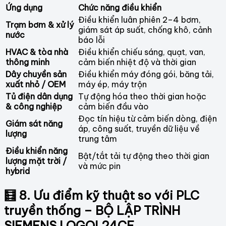
Ứng dụng
Chức năng điều khiển
Điều khiển luân phiên 2–4 bơm,
Trạm bơm & xử lý
giám sát áp suất, chống khô, cảnh
nước
báo lỗi
HVAC & tòa nhà
Điều khiển chiếu sáng, quạt, van,
thông minh
cảm biến nhiệt độ và thời gian
Dây chuyền sản
Điều khiển máy đóng gói, băng tải,
xuất nhỏ / OEM
máy ép, máy trộn
Tủ điện dân dụng
Tự động hóa theo thời gian hoặc
& công nghiệp
cảm biến đầu vào
Đọc tín hiệu từ cảm biến dòng, điện
Giám sát năng
áp, công suất, truyền dữ liệu về
lượng
trung tâm
Điều khiển năng
Bật/tắt tải tự động theo thời gian
lượng mặt trời /
và mức pin
hybrid
🧮 8. Ưu điểm kỹ thuật so với PLC
truyền thống – BỘ LẬP TRÌNH
SIEMENS LOGO! 24CE