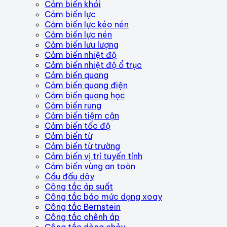
Cảm biến khói
Cảm biến lực
Cảm biến lực kéo nén
Cảm biến lực nén
Cảm biến lưu lượng
Cảm biến nhiệt độ
Cảm biến nhiệt độ ổ trục
Cảm biến quang
Cảm biến quang điện
Cảm biến quang học
Cảm biến rung
Cảm biến tiệm cận
Cảm biến tốc độ
Cảm biến từ
Cảm biến từ trường
Cảm biến vị trí tuyến tính
Cảm biến vùng an toàn
Cầu đấu dây
Công tắc áp suất
Công tắc báo mức dạng xoay
Công tắc Bernstein
Công tắc chênh áp