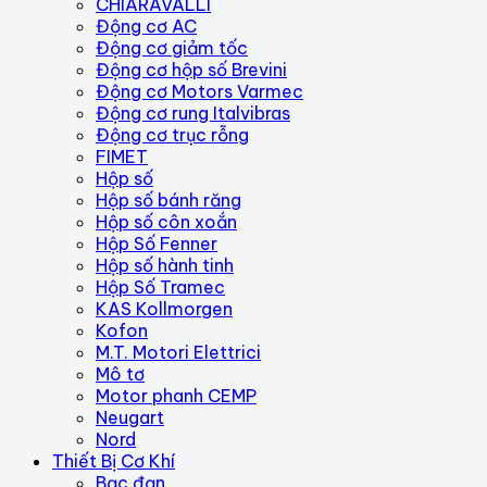
CHIARAVALLI
Động cơ AC
Động cơ giảm tốc
Động cơ hộp số Brevini
Động cơ Motors Varmec
Động cơ rung Italvibras
Động cơ trục rỗng
FIMET
Hộp số
Hộp số bánh răng
Hộp số côn xoắn
Hộp Số Fenner
Hộp số hành tinh
Hộp Số Tramec
KAS Kollmorgen
Kofon
M.T. Motori Elettrici
Mô tơ
Motor phanh CEMP
Neugart
Nord
Thiết Bị Cơ Khí
Bạc đạn