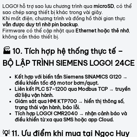
LOGO! hỗ trợ sao lưu chương trình qua
microSD
, có thể
sao chép sang thiết bị khác trong vài giây.
Khi mất điện, chương trình và đồng hồ thời gian thực
vẫn được duy trì nhờ pin backup
.
Firmware có thể cập nhật qua
Ethernet hoặc thẻ nhớ
,
không cần tháo thiết bị.
🏭 10. Tích hợp hệ thống thực tế –
BỘ LẬP TRÌNH SIEMENS LOGO! 24CE
Kết hợp với biến tần Siemens SINAMICS G120 →
điều khiển tốc độ motor bơm/quạt.
Liên kết PLC S7-1200 qua Modbus TCP → truyền
dữ liệu vận hành.
Giám sát qua HMI KTP700 → hiển thị thông số,
trạng thái vận hành, báo lỗi.
Tích hợp LOGO! CMR2040 → nhận cảnh báo và
điều khiển từ xa qua SMS hoặc app Cloud.
💡 11. Ưu điểm khi mua tại Ngọc Huy