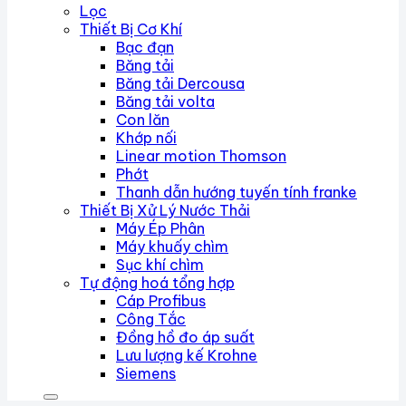
Lọc
Thiết Bị Cơ Khí
Bạc đạn
Băng tải
Băng tải Dercousa
Băng tải volta
Con lăn
Khớp nối
Linear motion Thomson
Phớt
Thanh dẫn hướng tuyến tính franke
Thiết Bị Xử Lý Nước Thải
Máy Ép Phân
Máy khuấy chìm
Sục khí chìm
Tự động hoá tổng hợp
Cáp Profibus
Công Tắc
Đồng hồ đo áp suất
Lưu lượng kế Krohne
Siemens