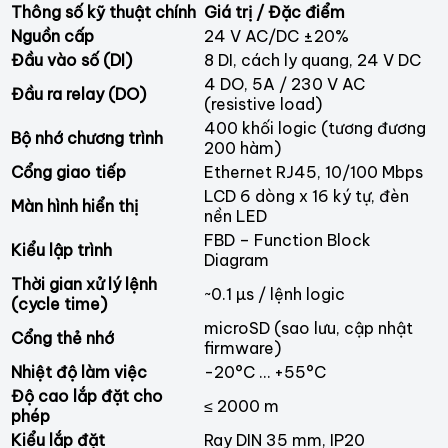
Thông số kỹ thuật chính
Giá trị / Đặc điểm
Nguồn cấp
24 V AC/DC ±20%
Đầu vào số (DI)
8 DI, cách ly quang, 24 V DC
4 DO, 5A / 230 V AC
Đầu ra relay (DO)
(resistive load)
400 khối logic (tương đương
Bộ nhớ chương trình
200 hàm)
Cổng giao tiếp
Ethernet RJ45, 10/100 Mbps
LCD 6 dòng x 16 ký tự, đèn
Màn hình hiển thị
nền LED
FBD – Function Block
Kiểu lập trình
Diagram
Thời gian xử lý lệnh
~0.1 µs / lệnh logic
(cycle time)
microSD (sao lưu, cập nhật
Cổng thẻ nhớ
firmware)
Nhiệt độ làm việc
-20°C … +55°C
Độ cao lắp đặt cho
≤ 2000 m
phép
Kiểu lắp đặt
Ray DIN 35 mm, IP20