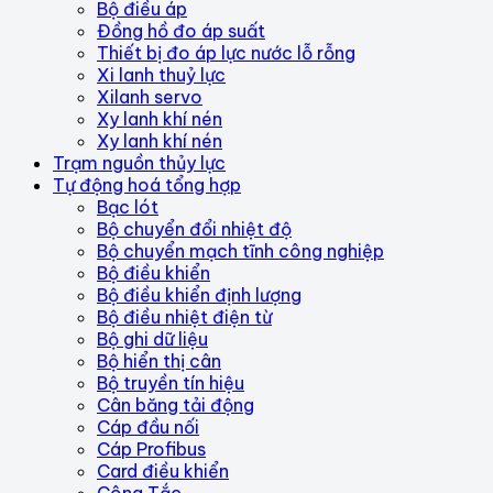
Bộ điều áp
Đồng hồ đo áp suất
Thiết bị đo áp lực nước lỗ rỗng
Xi lanh thuỷ lực
Xilanh servo
Xy lanh khí nén
Xy lanh khí nén
Trạm nguồn thủy lực
Tự động hoá tổng hợp
Bạc lót
Bộ chuyển đổi nhiệt độ
Bộ chuyển mạch tĩnh công nghiệp
Bộ điều khiển
Bộ điều khiển định lượng
Bộ điều nhiệt điện từ
Bộ ghi dữ liệu
Bộ hiển thị cân
Bộ truyền tín hiệu
Cân băng tải động
Cáp đầu nối
Cáp Profibus
Card điều khiển