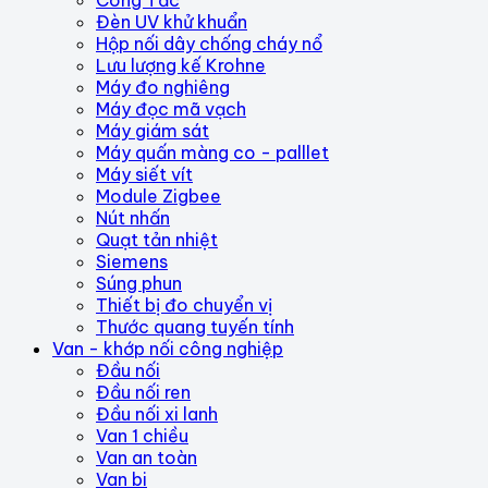
Công Tắc
Đèn UV khử khuẩn
Hộp nối dây chống cháy nổ
Lưu lượng kế Krohne
Máy đo nghiêng
Máy đọc mã vạch
Máy giám sát
Máy quấn màng co - palllet
Máy siết vít
Module Zigbee
Nút nhấn
Quạt tản nhiệt
Siemens
Súng phun
Thiết bị đo chuyển vị
Thước quang tuyến tính
Van - khớp nối công nghiệp
Đầu nối
Đầu nối ren
Đầu nối xi lanh
Van 1 chiều
Van an toàn
Van bi