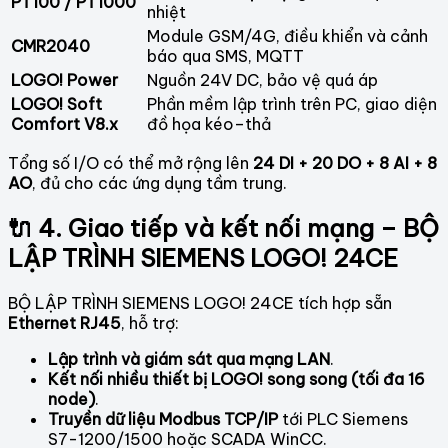
PT100 / PT1000
nhiệt
Module GSM/4G, điều khiển và cảnh
CMR2040
báo qua SMS, MQTT
LOGO! Power
Nguồn 24V DC, bảo vệ quá áp
LOGO! Soft
Phần mềm lập trình trên PC, giao diện
Comfort V8.x
đồ họa kéo–thả
Tổng số I/O có thể mở rộng lên
24 DI + 20 DO + 8 AI + 8
AO
, đủ cho các ứng dụng tầm trung.
🔌 4. Giao tiếp và kết nối mạng – BỘ
LẬP TRÌNH SIEMENS LOGO! 24CE
BỘ LẬP TRÌNH SIEMENS LOGO! 24CE tích hợp sẵn
Ethernet RJ45
, hỗ trợ:
Lập trình và giám sát qua mạng LAN
.
Kết nối nhiều thiết bị LOGO! song song (tối đa 16
node)
.
Truyền dữ liệu Modbus TCP/IP
tới PLC Siemens
S7-1200/1500 hoặc SCADA WinCC.