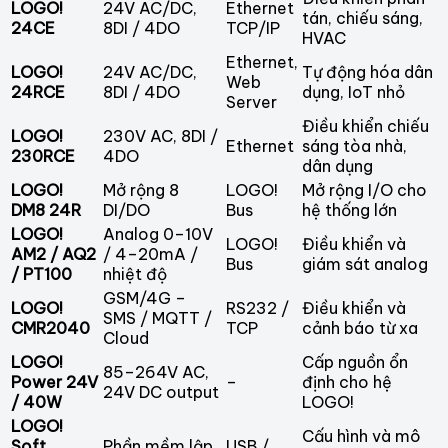
LOGO!
24V AC/DC,
Ethernet
tán, chiếu sáng,
24CE
8DI / 4DO
TCP/IP
HVAC
Ethernet,
LOGO!
24V AC/DC,
Tự động hóa dân
Web
24RCE
8DI / 4DO
dụng, IoT nhỏ
Server
Điều khiển chiếu
LOGO!
230V AC, 8DI /
Ethernet
sáng tòa nhà,
230RCE
4DO
dân dụng
LOGO!
Mở rộng 8
LOGO!
Mở rộng I/O cho
DM8 24R
DI/DO
Bus
hệ thống lớn
LOGO!
Analog 0–10V
LOGO!
Điều khiển và
AM2 / AQ2
/ 4–20mA /
Bus
giám sát analog
/ PT100
nhiệt độ
GSM/4G –
LOGO!
RS232 /
Điều khiển và
SMS / MQTT /
CMR2040
TCP
cảnh báo từ xa
Cloud
LOGO!
Cấp nguồn ổn
85–264V AC,
Power 24V
–
định cho hệ
24V DC output
/ 40W
LOGO!
LOGO!
Cấu hình và mô
Soft
Phần mềm lập
USB /