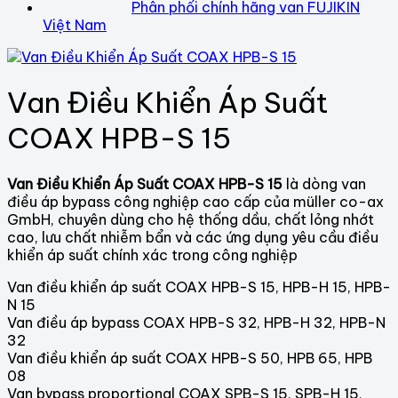
Phân phối chính hãng van FUJIKIN
Việt Nam
Van Điều Khiển Áp Suất
COAX HPB-S 15
Van Điều Khiển Áp Suất COAX HPB-S 15
là dòng van
điều áp bypass công nghiệp cao cấp của müller co-ax
GmbH, chuyên dùng cho hệ thống dầu, chất lỏng nhớt
cao, lưu chất nhiễm bẩn và các ứng dụng yêu cầu điều
khiển áp suất chính xác trong công nghiệp
Van điều khiển áp suất COAX HPB-S 15, HPB-H 15, HPB-
N 15
Van điều áp bypass COAX HPB-S 32, HPB-H 32, HPB-N
32
Van điều khiển áp suất COAX HPB-S 50, HPB 65, HPB
08
Van bypass proportional COAX SPB-S 15, SPB-H 15,