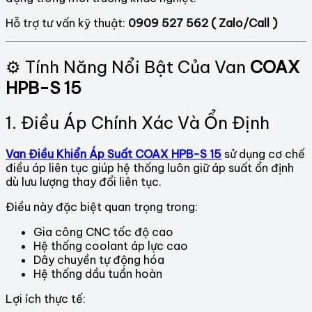
Hỗ trợ tư vấn kỹ thuật:
0909 527 562 ( Zalo/Call )
⚙️ Tính Năng Nổi Bật Của Van
COAX
HPB-S 15
1. Điều Áp Chính Xác Và Ổn Định
Van Điều Khiển Áp Suất COAX HPB-S 15
sử dụng cơ chế
điều áp liên tục giúp hệ thống luôn giữ áp suất ổn định
dù lưu lượng thay đổi liên tục.
Điều này đặc biệt quan trọng trong:
Gia công CNC tốc độ cao
Hệ thống coolant áp lực cao
Dây chuyền tự động hóa
Hệ thống dầu tuần hoàn
Lợi ích thực tế: