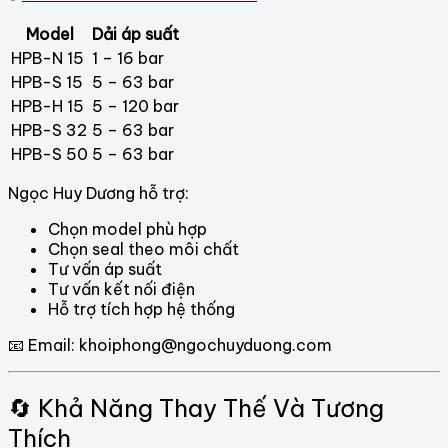
Model
Dải áp suất
HPB-N 15
1 – 16 bar
HPB-S 15
5 – 63 bar
HPB-H 15
5 – 120 bar
HPB-S 32
5 – 63 bar
HPB-S 50
5 – 63 bar
Ngọc Huy Dương hỗ trợ:
Chọn model phù hợp
Chọn seal theo môi chất
Tư vấn áp suất
Tư vấn kết nối điện
Hỗ trợ tích hợp hệ thống
📧 Email:
khoiphong@ngochuyduong.com
🔄 Khả Năng Thay Thế Và Tương
Thích