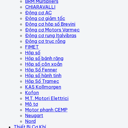
BRM Multipliers
CHIARAVALLI
Động cơ AC
Động cơ giảm tốc
Động cơ hộp số Brevini
Động cơ Motors Varmec
Động cơ rung Italvibras
Động cơ trục rỗng
FIMET
Hộp số
Hộp số bánh răng
Hộp số côn xoắn
Hộp Số Fenner
Hộp số hành tinh
Hộp Số Tramec
KAS Kollmorgen
Kofon
M.T. Motori Elettrici
Mô tơ
Motor phanh CEMP
Neugart
Nord
Thiết Bị Cơ Khí