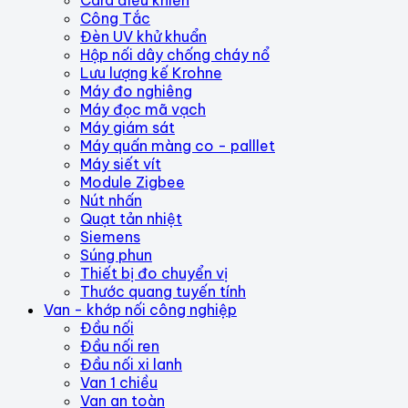
Card điều khiển
Công Tắc
Đèn UV khử khuẩn
Hộp nối dây chống cháy nổ
Lưu lượng kế Krohne
Máy đo nghiêng
Máy đọc mã vạch
Máy giám sát
Máy quấn màng co - palllet
Máy siết vít
Module Zigbee
Nút nhấn
Quạt tản nhiệt
Siemens
Súng phun
Thiết bị đo chuyển vị
Thước quang tuyến tính
Van - khớp nối công nghiệp
Đầu nối
Đầu nối ren
Đầu nối xi lanh
Van 1 chiều
Van an toàn