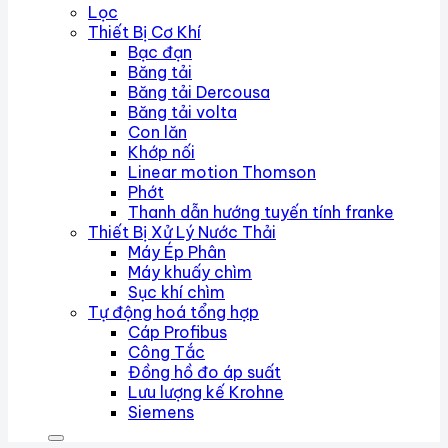
Lọc
Thiết Bị Cơ Khí
Bạc đạn
Băng tải
Băng tải Dercousa
Băng tải volta
Con lăn
Khớp nối
Linear motion Thomson
Phớt
Thanh dẫn hướng tuyến tính franke
Thiết Bị Xử Lý Nước Thải
Máy Ép Phân
Máy khuấy chìm
Sục khí chìm
Tự động hoá tổng hợp
Cáp Profibus
Công Tắc
Đồng hồ đo áp suất
Lưu lượng kế Krohne
Siemens