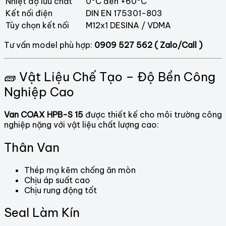
Nhiệt độ lưu chất
0°C đến +60°C
Kết nối điện
DIN EN 175301-803
Tùy chọn kết nối
M12x1 DESINA / VDMA
Tư vấn model phù hợp:
0909 527 562 ( Zalo/Call )
🧱 Vật Liệu Chế Tạo – Độ Bền Công
Nghiệp Cao
Van COAX HPB-S 15
được thiết kế cho môi trường công
nghiệp nặng với vật liệu chất lượng cao:
Thân Van
Thép mạ kẽm chống ăn mòn
Chịu áp suất cao
Chịu rung động tốt
Seal Làm Kín