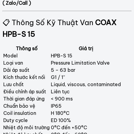
( Zalo/Call )
📋 Thông Số Kỹ Thuật Van
COAX
HPB-S 15
Thông số
Giá trị
Model
HPB-S 15
Loại van
Pressure Limitation Valve
Dải áp suất
5 – 63 bar
Kích thước kết nối
G1 / 1”
Lưu chất
Liquid, viscous, contaminated
Điều chỉnh áp suất
Liên tục
Thời gian đáp ứng
< 900 ms
Chuẩn bảo vệ
IP65
Coil insulation
H 180°C
Duty cycle
ED 100%
Nhiệt độ môi trường
0°C đến +50°C