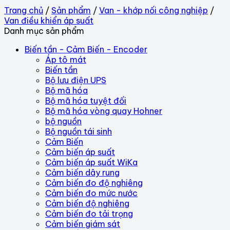
Trang chủ
/
Sản phẩm
/
Van - khớp nối công nghiệp
/
Van điều khiển áp suất
Danh mục sản phẩm
Biến tần - Cảm Biến - Encoder
Áp tô mát
Biến tần
Bộ lưu điện UPS
Bộ mã hóa
Bộ mã hóa tuyệt đối
Bộ mã hóa vòng quay Hohner
bộ nguồn
Bộ nguồn tái sinh
Cảm Biến
Cảm biến áp suất
Cảm biến áp suất WiKa
Cảm biến dây rung
Cảm biến đo độ nghiêng
Cảm biến đo mức nước
Cảm biến độ nghiêng
Cảm biến đo tải trọng
Cảm biến giám sát