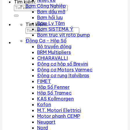
Nhiệt kế
Tìm kiếm:
Bơm Công Nghiệp
Bơm dầu mỡ
Bơm hồi lưu
Bơm Ly Tâm
Tìm kiếm:
Bơm SISTEMA Ý
Bom truc vit roto pump
Động Cơ - Hộp Số
Bộ truyền động
BRM Multipliers
CHIARAVALLI
Động cơ hộp số Brevini
Động cơ Motors Varmec
Động cơ rung Italvibras
FIMET
Hộp Số Fenner
Hộp Số Tramec
KAS Kollmorgen
Kofon
M.T. Motori Elettrici
Motor phanh CEMP
Neugart
Nord