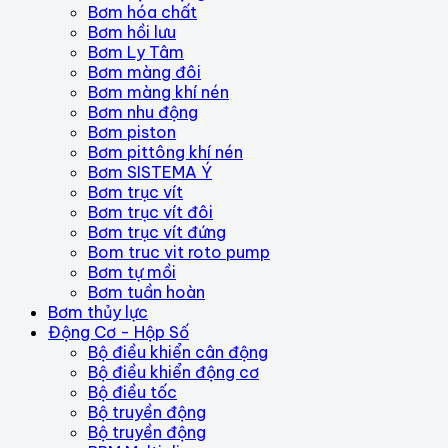
Bơm hóa chất
Bơm hồi lưu
Bơm Ly Tâm
Bơm màng đôi
Bơm màng khí nén
Bơm nhu động
Bơm piston
Bơm pittông khí nén
Bơm SISTEMA Ý
Bơm trục vít
Bơm trục vít đôi
Bơm trục vít đứng
Bom truc vit roto pump
Bơm tự mồi
Bơm tuần hoàn
Bơm thủy lực
Động Cơ - Hộp Số
Bộ điều khiển cân động
Bộ điều khiển động cơ
Bộ điều tốc
Bộ truyền động
Bộ truyền động