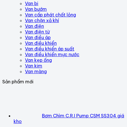
Van bi
Van bướm
Van cấp phát chất lỏng
Van chặn xả khí
Van điện
Van điện từ
Van điều áp
Van điều khiển
Van điều khiển áp suất
Van điều khiển mực nước
Van kẹp ống
Van kim
Van màng
Sản phẩm mới
Bơm Chìm C.R.I Pump CSM SS304 giá
kho