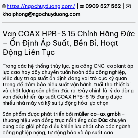
🌐
https://ngochuyduong.com/
| ☎️
0909 527 562 | ✉️
khoiphong@ngochuyduong.com
Van COAX HPB-S 15 Chính Hãng Đức
– Ổn Định Áp Suất, Bền Bỉ, Hoạt
Động Liên Tục
Trong các hệ thống thủy lực, gia công CNC, coolant áp
lực cao hay dây chuyền tuần hoàn dầu công nghiệp,
việc duy trì áp suất ổn định đóng vai trò cực kỳ quan
trọng để đảm bảo hiệu suất vận hành, tuổi thọ thiết bị
và chất lượng sản phẩm đầu ra. Đây chính là lý do dòng
van điều khiển áp suất COAX HPB-S 15 đang được
nhiều nhà máy và kỹ sư tự động hóa lựa chọn.
Sản phẩm được phát triển bởi
müller co-ax gmbh
–
thương hiệu van đồng trục nổi tiếng của
Đức
chuyên
cung cấp giải pháp điều khiển lưu chất cho các ngành
công nghiệp nặng, tự động hóa và áp suất cao.