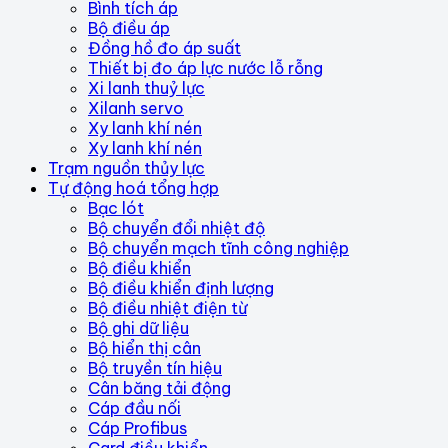
Bình tích áp
Bộ điều áp
Đồng hồ đo áp suất
Thiết bị đo áp lực nước lỗ rỗng
Xi lanh thuỷ lực
Xilanh servo
Xy lanh khí nén
Xy lanh khí nén
Trạm nguồn thủy lực
Tự động hoá tổng hợp
Bạc lót
Bộ chuyển đổi nhiệt độ
Bộ chuyển mạch tĩnh công nghiệp
Bộ điều khiển
Bộ điều khiển định lượng
Bộ điều nhiệt điện từ
Bộ ghi dữ liệu
Bộ hiển thị cân
Bộ truyền tín hiệu
Cân băng tải động
Cáp đầu nối
Cáp Profibus