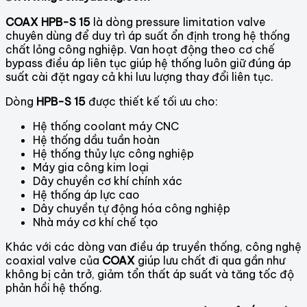
COAX HPB-S 15
là dòng pressure limitation valve
chuyên dùng để duy trì áp suất ổn định trong hệ thống
chất lỏng công nghiệp. Van hoạt động theo cơ chế
bypass điều áp liên tục giúp hệ thống luôn giữ đúng áp
suất cài đặt ngay cả khi lưu lượng thay đổi liên tục.
Dòng
HPB-S 15
được thiết kế tối ưu cho:
Hệ thống coolant máy CNC
Hệ thống dầu tuần hoàn
Hệ thống thủy lực công nghiệp
Máy gia công kim loại
Dây chuyền cơ khí chính xác
Hệ thống áp lực cao
Dây chuyền tự động hóa công nghiệp
Nhà máy cơ khí chế tạo
Khác với các dòng van điều áp truyền thống, công nghệ
coaxial valve của
COAX
giúp lưu chất đi qua gần như
không bị cản trở, giảm tổn thất áp suất và tăng tốc độ
phản hồi hệ thống.