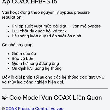
Áp COAX HPB-S 15
Van hoạt động theo nguyên lý bypass pressure
regulation:
Khi áp suất vượt mức cài đặt → van mở bypass
Lưu chất dư được hồi về tank
Hệ thống luôn duy trì áp suất ổn định
Cơ chế này giúp:
Giảm quá áp
Bảo vệ bơm
Giảm hư hỏng đường ống
Ổn định lưu lượng hệ thống
Đây là giải pháp tối ưu cho các hệ thống coolant CNC
và thủy lực công nghiệp hiện đại.
🧩 Các Model Van COAX Liên Quan
🌐
COAX Pressure Control Valves