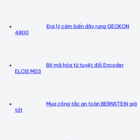
Đại lý cảm biến dây rung GEOKON
4800
Bộ mã hóa từ tuyệt đối Encoder
ELCIS M03
Mua công tắc an toàn BERNSTEIN giá
tốt