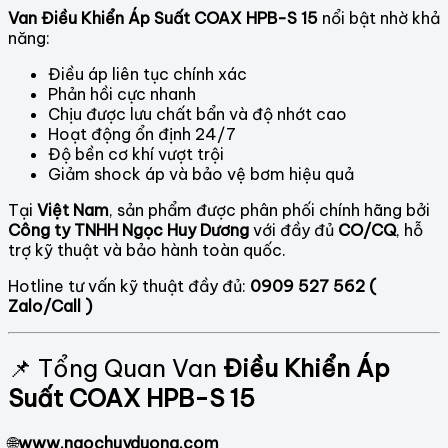
Van Điều Khiển Áp Suất COAX HPB-S 15
nổi bật nhờ khả
năng:
Điều áp liên tục chính xác
Phản hồi cực nhanh
Chịu được lưu chất bẩn và độ nhớt cao
Hoạt động ổn định 24/7
Độ bền cơ khí vượt trội
Giảm shock áp và bảo vệ bơm hiệu quả
Tại
Việt Nam
, sản phẩm được phân phối chính hãng bởi
Công ty TNHH
Ngọc Huy Dương
với đầy đủ
CO/CQ
, hỗ
trợ kỹ thuật và bảo hành toàn quốc.
Hotline tư vấn kỹ thuật đầy đủ:
0909 527 562 (
Zalo/Call )
📌 Tổng Quan Van
Điều Khiển Áp
Suất COAX HPB-S 15
🌐
www.ngochuyduong.com