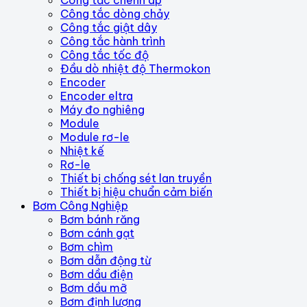
Công tắc chênh áp
Công tắc dòng chảy
Công tắc giật dây
Công tắc hành trình
Công tắc tốc độ
Đầu dò nhiệt độ Thermokon
Encoder
Encoder eltra
Máy đo nghiêng
Module
Module rơ-le
Nhiệt kế
Rơ-le
Thiết bị chống sét lan truyền
Thiết bị hiệu chuẩn cảm biến
Bơm Công Nghiệp
Bơm bánh răng
Bơm cánh gạt
Bơm chìm
Bơm dẫn động từ
Bơm dầu điện
Bơm dầu mỡ
Bơm định lượng