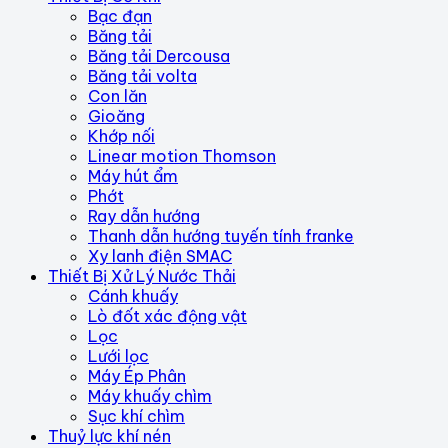
Bạc đạn
Băng tải
Băng tải Dercousa
Băng tải volta
Con lăn
Gioăng
Khớp nối
Linear motion Thomson
Máy hút ẩm
Phớt
Ray dẫn hướng
Thanh dẫn hướng tuyến tính franke
Xy lanh điện SMAC
Thiết Bị Xử Lý Nước Thải
Cánh khuấy
Lò đốt xác động vật
Lọc
Lưới lọc
Máy Ép Phân
Máy khuấy chìm
Sục khí chìm
Thuỷ lực khí nén