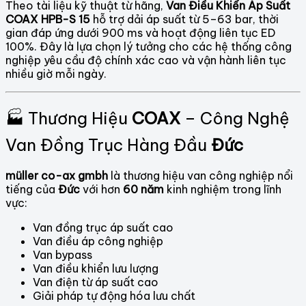
Theo tài liệu kỹ thuật từ hãng,
Van Điều Khiển Áp Suất
COAX HPB-S 15
hỗ trợ dải áp suất từ 5–63 bar, thời
gian đáp ứng dưới 900 ms và hoạt động liên tục ED
100%. Đây là lựa chọn lý tưởng cho các hệ thống công
nghiệp yêu cầu độ chính xác cao và vận hành liên tục
nhiều giờ mỗi ngày.
🏭 Thương Hiệu
COAX
– Công Nghệ
Van Đồng Trục Hàng Đầu
Đức
müller co-ax gmbh
là thương hiệu van công nghiệp nổi
tiếng của
Đức
với hơn
60 năm
kinh nghiệm trong lĩnh
vực:
Van đồng trục áp suất cao
Van điều áp công nghiệp
Van bypass
Van điều khiển lưu lượng
Van điện từ áp suất cao
Giải pháp tự động hóa lưu chất