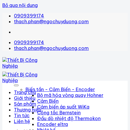
Bỏ qua nội dung
0909399174
thach.phan@ngochuyduong.com
0909399174
thach.phan@ngochuyduong.com
Biến tần - Cảm Biến - Encoder
Trang chủ
Bộ mã hóa vòng quay Hohner
Giới thiệu
Cảm Biến
Sản phẩm
Cảm biến áp suất WiKa
Thương hiệu
Công tắc Bernstein
Tin tức
Đầu dò nhiệt độ Thermokon
Liên hệ
Encoder eltra