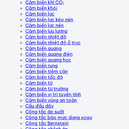
Cảm biến khí CO₂
Cảm biến khói
Cảm biến lực
Cảm biến lực kéo nén
Cảm biến lực nén
Cảm biến lưu lượng
Cảm biến nhiệt độ
Cảm biến nhiệt độ ổ trục
Cảm biến quang
Cảm biến quang điện
Cảm biến quang học
Cảm biến rung
Cảm biến tiệm cận
Cảm biến tốc độ
Cảm biến từ
Cảm biến từ trường
Cảm biến vị trí tuyến tính
Cảm biến vùng an toàn
Cầu đấu dây
Công tắc áp suất
Công tắc báo mức dạng xoay
Công tắc Bernstein