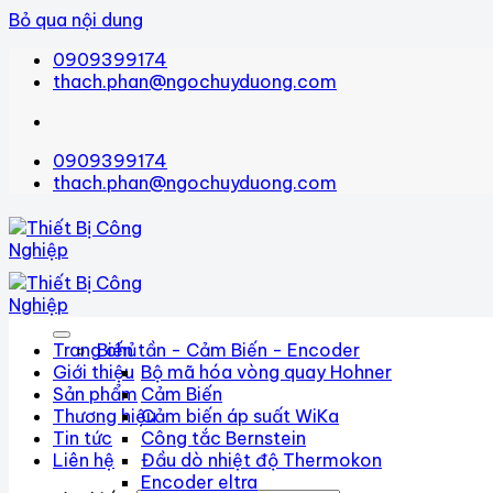
Bỏ qua nội dung
0909399174
thach.phan@ngochuyduong.com
0909399174
thach.phan@ngochuyduong.com
Trang chủ
Biến tần - Cảm Biến - Encoder
Giới thiệu
Bộ mã hóa vòng quay Hohner
Sản phẩm
Cảm Biến
Thương hiệu
Cảm biến áp suất WiKa
Tin tức
Công tắc Bernstein
Liên hệ
Đầu dò nhiệt độ Thermokon
Encoder eltra