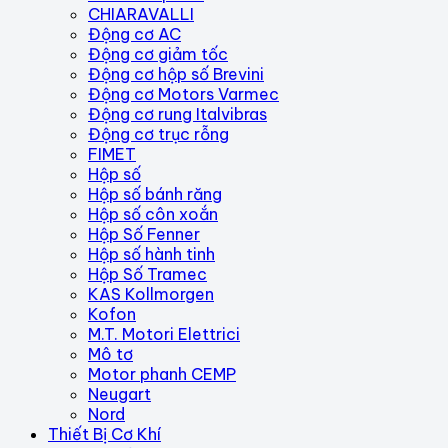
CHIARAVALLI
Động cơ AC
Động cơ giảm tốc
Động cơ hộp số Brevini
Động cơ Motors Varmec
Động cơ rung Italvibras
Động cơ trục rỗng
FIMET
Hộp số
Hộp số bánh răng
Hộp số côn xoắn
Hộp Số Fenner
Hộp số hành tinh
Hộp Số Tramec
KAS Kollmorgen
Kofon
M.T. Motori Elettrici
Mô tơ
Motor phanh CEMP
Neugart
Nord
Thiết Bị Cơ Khí