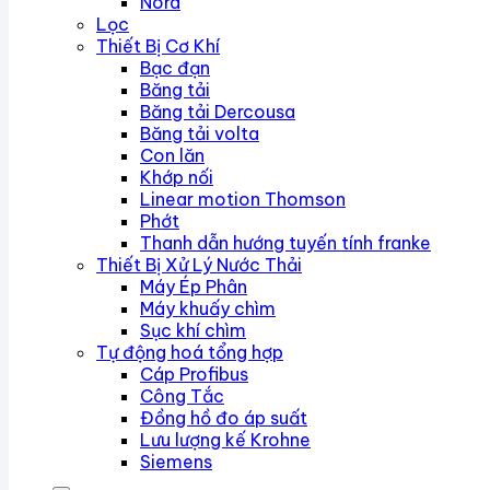
Nord
Lọc
Thiết Bị Cơ Khí
Bạc đạn
Băng tải
Băng tải Dercousa
Băng tải volta
Con lăn
Khớp nối
Linear motion Thomson
Phớt
Thanh dẫn hướng tuyến tính franke
Thiết Bị Xử Lý Nước Thải
Máy Ép Phân
Máy khuấy chìm
Sục khí chìm
Tự động hoá tổng hợp
Cáp Profibus
Công Tắc
Đồng hồ đo áp suất
Lưu lượng kế Krohne
Siemens