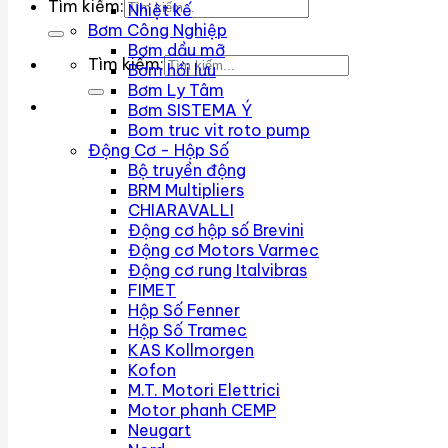
Tìm kiếm:
Nhiệt kế
Bơm Công Nghiệp
Bơm dầu mỡ
Tìm kiếm:
Bơm hồi lưu
Bơm Ly Tâm
Bơm SISTEMA Ý
Bom truc vit roto pump
Động Cơ - Hộp Số
Bộ truyền động
BRM Multipliers
CHIARAVALLI
Động cơ hộp số Brevini
Động cơ Motors Varmec
Động cơ rung Italvibras
FIMET
Hộp Số Fenner
Hộp Số Tramec
KAS Kollmorgen
Kofon
M.T. Motori Elettrici
Motor phanh CEMP
Neugart