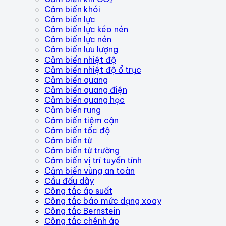
Cảm biến khói
Cảm biến lực
Cảm biến lực kéo nén
Cảm biến lực nén
Cảm biến lưu lượng
Cảm biến nhiệt độ
Cảm biến nhiệt độ ổ trục
Cảm biến quang
Cảm biến quang điện
Cảm biến quang học
Cảm biến rung
Cảm biến tiệm cận
Cảm biến tốc độ
Cảm biến từ
Cảm biến từ trường
Cảm biến vị trí tuyến tính
Cảm biến vùng an toàn
Cầu đấu dây
Công tắc áp suất
Công tắc báo mức dạng xoay
Công tắc Bernstein
Công tắc chênh áp