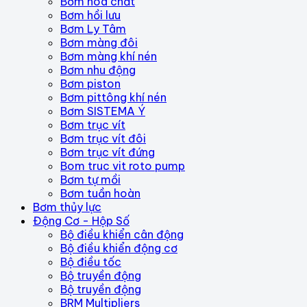
Bơm hóa chất
Bơm hồi lưu
Bơm Ly Tâm
Bơm màng đôi
Bơm màng khí nén
Bơm nhu động
Bơm piston
Bơm pittông khí nén
Bơm SISTEMA Ý
Bơm trục vít
Bơm trục vít đôi
Bơm trục vít đứng
Bom truc vit roto pump
Bơm tự mồi
Bơm tuần hoàn
Bơm thủy lực
Động Cơ - Hộp Số
Bộ điều khiển cân động
Bộ điều khiển động cơ
Bộ điều tốc
Bộ truyền động
Bộ truyền động
BRM Multipliers