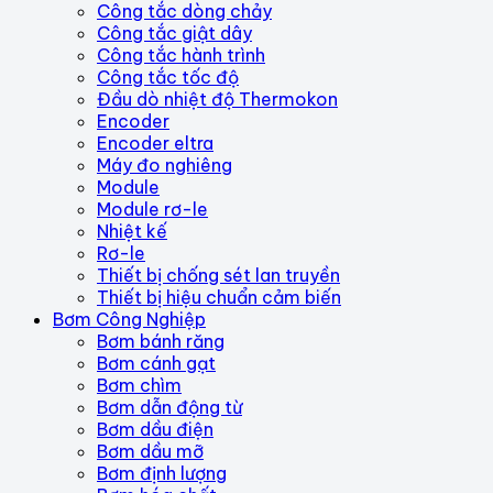
Công tắc dòng chảy
Công tắc giật dây
Công tắc hành trình
Công tắc tốc độ
Đầu dò nhiệt độ Thermokon
Encoder
Encoder eltra
Máy đo nghiêng
Module
Module rơ-le
Nhiệt kế
Rơ-le
Thiết bị chống sét lan truyền
Thiết bị hiệu chuẩn cảm biến
Bơm Công Nghiệp
Bơm bánh răng
Bơm cánh gạt
Bơm chìm
Bơm dẫn động từ
Bơm dầu điện
Bơm dầu mỡ
Bơm định lượng