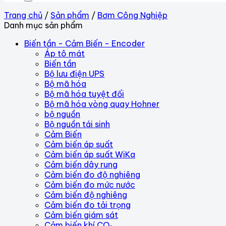
Trang chủ
/
Sản phẩm
/
Bơm Công Nghiệp
Danh mục sản phẩm
Biến tần - Cảm Biến - Encoder
Áp tô mát
Biến tần
Bộ lưu điện UPS
Bộ mã hóa
Bộ mã hóa tuyệt đối
Bộ mã hóa vòng quay Hohner
bộ nguồn
Bộ nguồn tái sinh
Cảm Biến
Cảm biến áp suất
Cảm biến áp suất WiKa
Cảm biến dây rung
Cảm biến đo độ nghiêng
Cảm biến đo mức nước
Cảm biến độ nghiêng
Cảm biến đo tải trọng
Cảm biến giám sát
Cảm biến khí CO₂