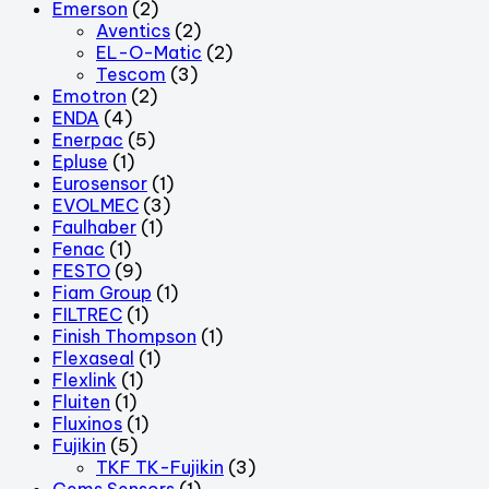
Emerson
(2)
Aventics
(2)
EL-O-Matic
(2)
Tescom
(3)
Emotron
(2)
ENDA
(4)
Enerpac
(5)
Epluse
(1)
Eurosensor
(1)
EVOLMEC
(3)
Faulhaber
(1)
Fenac
(1)
FESTO
(9)
Fiam Group
(1)
FILTREC
(1)
Finish Thompson
(1)
Flexaseal
(1)
Flexlink
(1)
Fluiten
(1)
Fluxinos
(1)
Fujikin
(5)
TKF TK-Fujikin
(3)
Gems Sensors
(1)