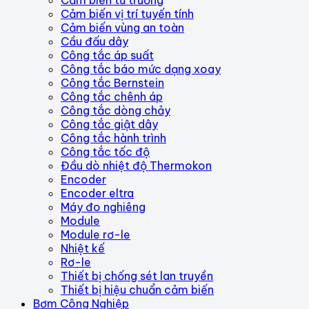
Cảm biến vị trí tuyến tính
Cảm biến vùng an toàn
Cầu đấu dây
Công tắc áp suất
Công tắc báo mức dạng xoay
Công tắc Bernstein
Công tắc chênh áp
Công tắc dòng chảy
Công tắc giật dây
Công tắc hành trình
Công tắc tốc độ
Đầu dò nhiệt độ Thermokon
Encoder
Encoder eltra
Máy đo nghiêng
Module
Module rơ-le
Nhiệt kế
Rơ-le
Thiết bị chống sét lan truyền
Thiết bị hiệu chuẩn cảm biến
Bơm Công Nghiệp