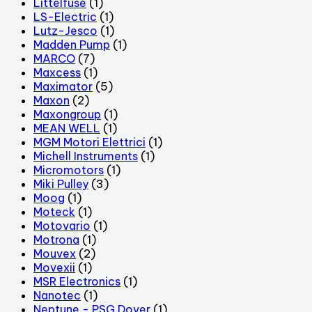
Littelfuse
(1)
LS-Electric
(1)
Lutz-Jesco
(1)
Madden Pump
(1)
MARCO
(7)
Maxcess
(1)
Maximator
(5)
Maxon
(2)
Maxongroup
(1)
MEAN WELL
(1)
MGM Motori Elettrici
(1)
Michell Instruments
(1)
Micromotors
(1)
Miki Pulley
(3)
Moog
(1)
Moteck
(1)
Motovario
(1)
Motrona
(1)
Mouvex
(2)
Movexii
(1)
MSR Electronics
(1)
Nanotec
(1)
Neptune - PSG Dover
(1)