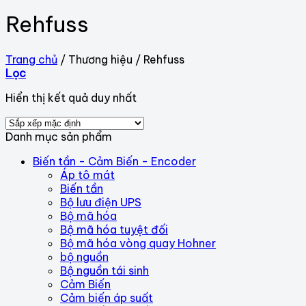
Rehfuss
Trang chủ
/
Thương hiệu
/
Rehfuss
Lọc
Hiển thị kết quả duy nhất
Danh mục sản phẩm
Biến tần - Cảm Biến - Encoder
Áp tô mát
Biến tần
Bộ lưu điện UPS
Bộ mã hóa
Bộ mã hóa tuyệt đối
Bộ mã hóa vòng quay Hohner
bộ nguồn
Bộ nguồn tái sinh
Cảm Biến
Cảm biến áp suất