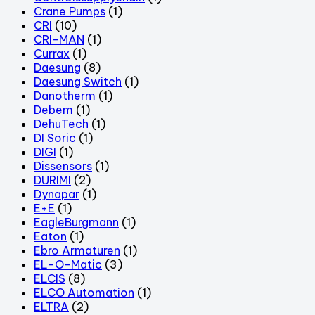
Crane Pumps
(1)
CRI
(10)
CRI-MAN
(1)
Currax
(1)
Daesung
(8)
Daesung Switch
(1)
Danotherm
(1)
Debem
(1)
DehuTech
(1)
DI Soric
(1)
DIGI
(1)
Dissensors
(1)
DURIMI
(2)
Dynapar
(1)
E+E
(1)
EagleBurgmann
(1)
Eaton
(1)
Ebro Armaturen
(1)
EL-O-Matic
(3)
ELCIS
(8)
ELCO Automation
(1)
ELTRA
(2)