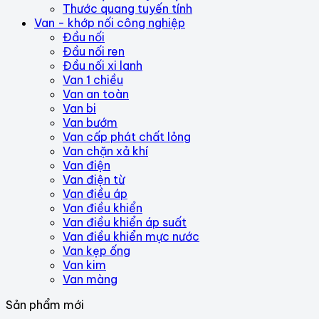
Thước quang tuyến tính
Van - khớp nối công nghiệp
Đầu nối
Đầu nối ren
Đầu nối xi lanh
Van 1 chiều
Van an toàn
Van bi
Van bướm
Van cấp phát chất lỏng
Van chặn xả khí
Van điện
Van điện từ
Van điều áp
Van điều khiển
Van điều khiển áp suất
Van điều khiển mực nước
Van kẹp ống
Van kim
Van màng
Sản phẩm mới