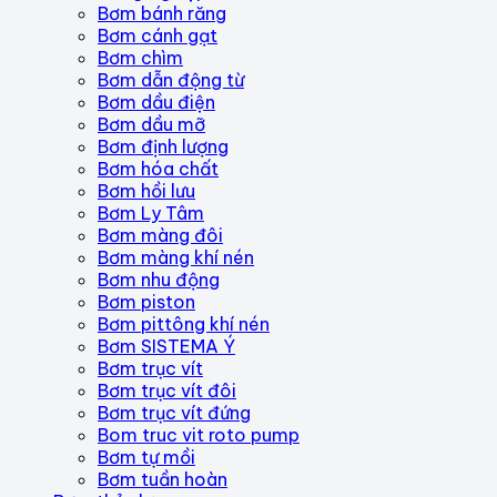
Bơm bánh răng
Bơm cánh gạt
Bơm chìm
Bơm dẫn động từ
Bơm dầu điện
Bơm dầu mỡ
Bơm định lượng
Bơm hóa chất
Bơm hồi lưu
Bơm Ly Tâm
Bơm màng đôi
Bơm màng khí nén
Bơm nhu động
Bơm piston
Bơm pittông khí nén
Bơm SISTEMA Ý
Bơm trục vít
Bơm trục vít đôi
Bơm trục vít đứng
Bom truc vit roto pump
Bơm tự mồi
Bơm tuần hoàn