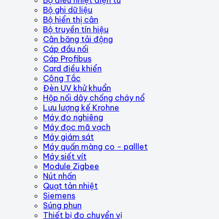
Bộ ghi dữ liệu
Bộ hiển thị cân
Bộ truyền tín hiệu
Cân băng tải động
Cáp đầu nối
Cáp Profibus
Card điều khiển
Công Tắc
Đèn UV khử khuẩn
Hộp nối dây chống cháy nổ
Lưu lượng kế Krohne
Máy đo nghiêng
Máy đọc mã vạch
Máy giám sát
Máy quấn màng co - palllet
Máy siết vít
Module Zigbee
Nút nhấn
Quạt tản nhiệt
Siemens
Súng phun
Thiết bị đo chuyển vị