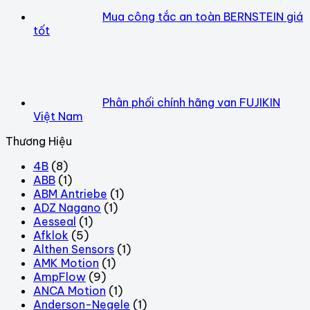
Mua công tắc an toàn BERNSTEIN giá
tốt
Phân phối chính hãng van FUJIKIN
Việt Nam
Thương Hiệu
4B
(8)
ABB
(1)
ABM Antriebe
(1)
ADZ Nagano
(1)
Aesseal
(1)
Afklok
(5)
Althen Sensors
(1)
AMK Motion
(1)
AmpFlow
(9)
ANCA Motion
(1)
Anderson-Negele
(1)