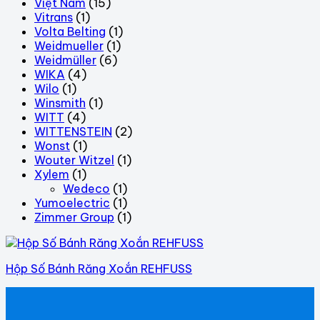
Việt Nam
(15)
Vitrans
(1)
Volta Belting
(1)
Weidmueller
(1)
Weidmüller
(6)
WIKA
(4)
Wilo
(1)
Winsmith
(1)
WITT
(4)
WITTENSTEIN
(2)
Wonst
(1)
Wouter Witzel
(1)
Xylem
(1)
Wedeco
(1)
Yumoelectric
(1)
Zimmer Group
(1)
Hộp Số Bánh Răng Xoắn REHFUSS