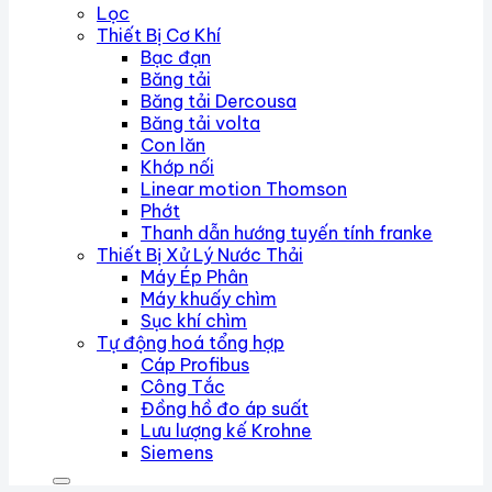
Lọc
Thiết Bị Cơ Khí
Bạc đạn
Băng tải
Băng tải Dercousa
Băng tải volta
Con lăn
Khớp nối
Linear motion Thomson
Phớt
Thanh dẫn hướng tuyến tính franke
Thiết Bị Xử Lý Nước Thải
Máy Ép Phân
Máy khuấy chìm
Sục khí chìm
Tự động hoá tổng hợp
Cáp Profibus
Công Tắc
Đồng hồ đo áp suất
Lưu lượng kế Krohne
Siemens