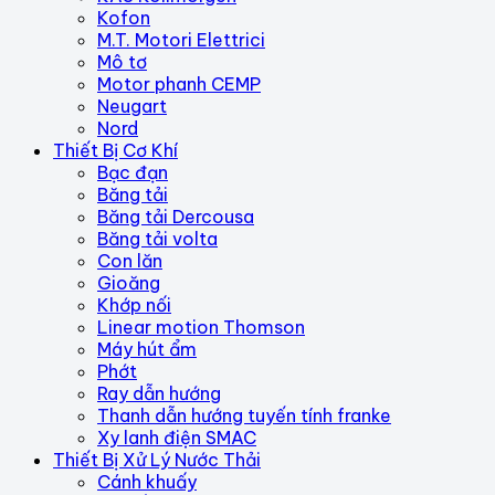
Kofon
M.T. Motori Elettrici
Mô tơ
Motor phanh CEMP
Neugart
Nord
Thiết Bị Cơ Khí
Bạc đạn
Băng tải
Băng tải Dercousa
Băng tải volta
Con lăn
Gioăng
Khớp nối
Linear motion Thomson
Máy hút ẩm
Phớt
Ray dẫn hướng
Thanh dẫn hướng tuyến tính franke
Xy lanh điện SMAC
Thiết Bị Xử Lý Nước Thải
Cánh khuấy