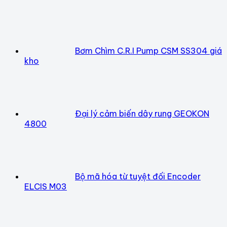
Bơm Chìm C.R.I Pump CSM SS304 giá
kho
Đại lý cảm biến dây rung GEOKON
4800
Bộ mã hóa từ tuyệt đối Encoder
ELCIS M03