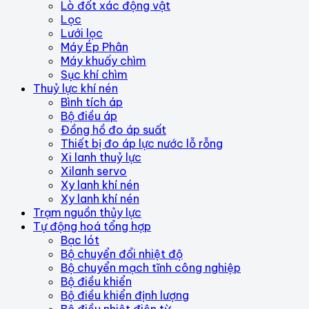
Lò đốt xác động vật
Lọc
Lưới lọc
Máy Ép Phân
Máy khuấy chìm
Sục khí chìm
Thuỷ lực khí nén
Bình tích áp
Bộ điều áp
Đồng hồ đo áp suất
Thiết bị đo áp lực nước lỗ rỗng
Xi lanh thuỷ lực
Xilanh servo
Xy lanh khí nén
Xy lanh khí nén
Trạm nguồn thủy lực
Tự động hoá tổng hợp
Bạc lót
Bộ chuyển đổi nhiệt độ
Bộ chuyển mạch tĩnh công nghiệp
Bộ điều khiển
Bộ điều khiển định lượng
Bộ điều nhiệt điện từ