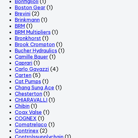
Bonfiglioli
(1)
Boston Gear
(1)
Brevini
(2)
Brinkmann
(1)
BRM
(1)
BRM Multipliers
(1)
Bronkhorst
(1)
Brook Crompton
(1)
Bucher Hydraulics
(1)
Camille Bauer
(1)
Caprari
(1)
Carlo Gavazzi
(4)
Carten
(5)
Cat Pumps
(1)
Chang Sung Ace
(1)
Chesterton
(1)
CHIARAVALLI
(1)
Chibin
(1)
Coax Valse
(1)
COGNEX
(1)
Comatrelaco
(1)
Contrinex
(2)
Controlssupplychain
(1)