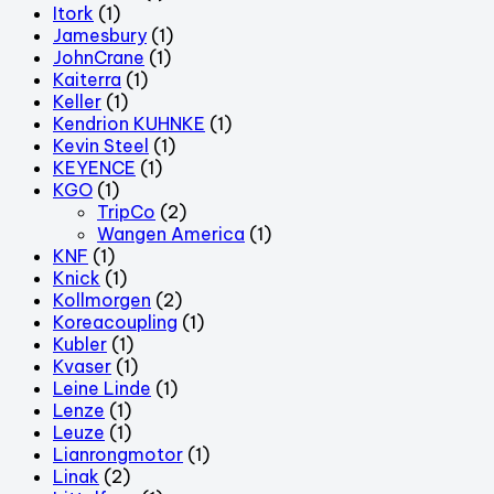
Itork
(1)
Jamesbury
(1)
JohnCrane
(1)
Kaiterra
(1)
Keller
(1)
Kendrion KUHNKE
(1)
Kevin Steel
(1)
KEYENCE
(1)
KGO
(1)
TripCo
(2)
Wangen America
(1)
KNF
(1)
Knick
(1)
Kollmorgen
(2)
Koreacoupling
(1)
Kubler
(1)
Kvaser
(1)
Leine Linde
(1)
Lenze
(1)
Leuze
(1)
Lianrongmotor
(1)
Linak
(2)