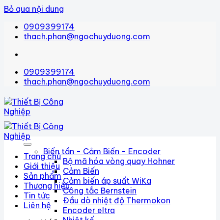
Bỏ qua nội dung
0909399174
thach.phan@ngochuyduong.com
0909399174
thach.phan@ngochuyduong.com
Biến tần - Cảm Biến - Encoder
Trang chủ
Bộ mã hóa vòng quay Hohner
Giới thiệu
Cảm Biến
Sản phẩm
Cảm biến áp suất WiKa
Thương hiệu
Công tắc Bernstein
Tin tức
Đầu dò nhiệt độ Thermokon
Liên hệ
Encoder eltra