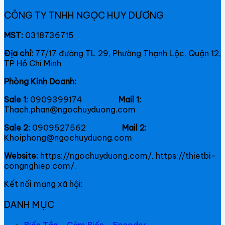
CÔNG TY TNHH NGỌC HUY DƯƠNG
MST:
0318736715
Địa chỉ:
77/17 đường TL 29, Phường Thạnh Lộc, Quận 12,
TP Hồ Chí Minh
Phòng Kinh Doanh:
Sale 1:
0909399174
Mail 1:
Thach.phan@ngochuyduong.com
Sale 2:
0909527562
Mail 2:
Khoiphong@ngochuyduong.com
Website:
https://ngochuyduong.com/. https://thietbi-
congnghiep.com/.
Kết nối mạng xã hội:
DANH MỤC
Biến Tần - Cảm Biến - Encoder