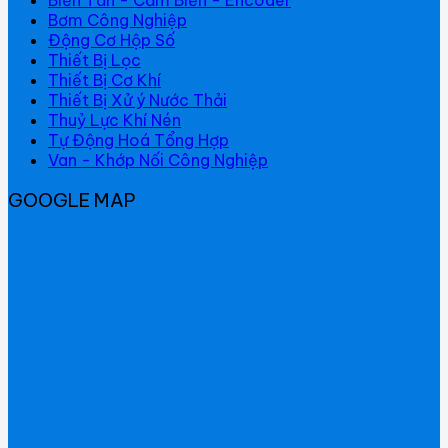
Bơm Công Nghiệp
Động Cơ Hộp Số
Thiết Bị Lọc
Thiết Bị Cơ Khí
Thiết Bị Xử ý Nước Thải
Thuỷ Lực Khí Nén
Tự Động Hoá Tổng Hợp
Van - Khớp Nối Công Nghiệp
GOOGLE MAP