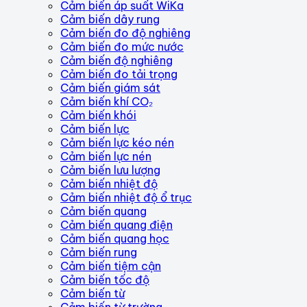
Cảm biến áp suất WiKa
Cảm biến dây rung
Cảm biến đo độ nghiêng
Cảm biến đo mức nước
Cảm biến độ nghiêng
Cảm biến đo tải trọng
Cảm biến giám sát
Cảm biến khí CO₂
Cảm biến khói
Cảm biến lực
Cảm biến lực kéo nén
Cảm biến lực nén
Cảm biến lưu lượng
Cảm biến nhiệt độ
Cảm biến nhiệt độ ổ trục
Cảm biến quang
Cảm biến quang điện
Cảm biến quang học
Cảm biến rung
Cảm biến tiệm cận
Cảm biến tốc độ
Cảm biến từ
Cảm biến từ trường