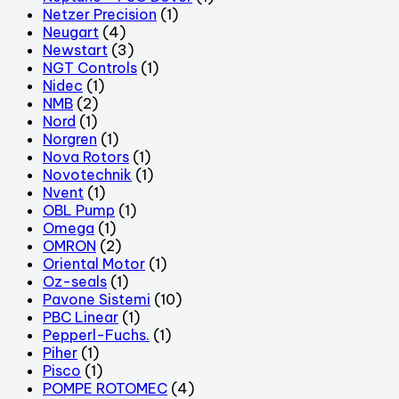
Netzer Precision
(1)
Neugart
(4)
Newstart
(3)
NGT Controls
(1)
Nidec
(1)
NMB
(2)
Nord
(1)
Norgren
(1)
Nova Rotors
(1)
Novotechnik
(1)
Nvent
(1)
OBL Pump
(1)
Omega
(1)
OMRON
(2)
Oriental Motor
(1)
Oz-seals
(1)
Pavone Sistemi
(10)
PBC Linear
(1)
Pepperl-Fuchs.
(1)
Piher
(1)
Pisco
(1)
POMPE ROTOMEC
(4)