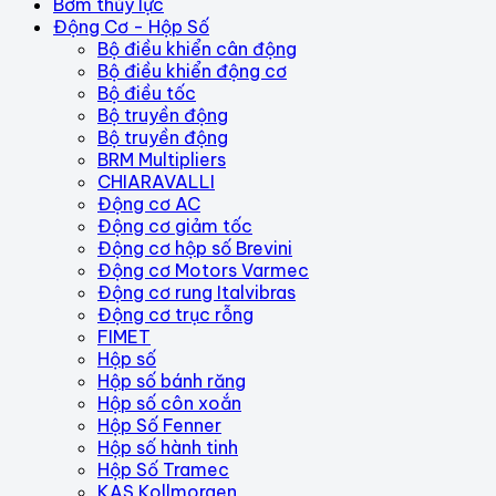
Bơm thủy lực
Động Cơ - Hộp Số
Bộ điều khiển cân động
Bộ điều khiển động cơ
Bộ điều tốc
Bộ truyền động
Bộ truyền động
BRM Multipliers
CHIARAVALLI
Động cơ AC
Động cơ giảm tốc
Động cơ hộp số Brevini
Động cơ Motors Varmec
Động cơ rung Italvibras
Động cơ trục rỗng
FIMET
Hộp số
Hộp số bánh răng
Hộp số côn xoắn
Hộp Số Fenner
Hộp số hành tinh
Hộp Số Tramec
KAS Kollmorgen