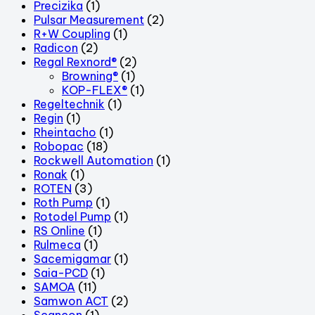
Precizika
(1)
Pulsar Measurement
(2)
R+W Coupling
(1)
Radicon
(2)
Regal Rexnord®
(2)
Browning®
(1)
KOP-FLEX®
(1)
Regeltechnik
(1)
Regin
(1)
Rheintacho
(1)
Robopac
(18)
Rockwell Automation
(1)
Ronak
(1)
ROTEN
(3)
Roth Pump
(1)
Rotodel Pump
(1)
RS Online
(1)
Rulmeca
(1)
Sacemigamar
(1)
Saia-PCD
(1)
SAMOA
(11)
Samwon ACT
(2)
Scancon
(1)