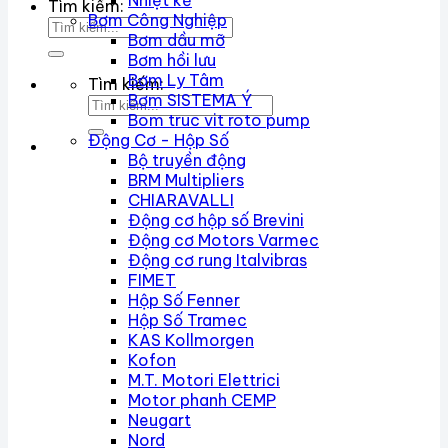
Nhiệt kế
Tìm kiếm:
Bơm Công Nghiệp
Bơm dầu mỡ
Bơm hồi lưu
Bơm Ly Tâm
Tìm kiếm:
Bơm SISTEMA Ý
Bom truc vit roto pump
Động Cơ - Hộp Số
Bộ truyền động
BRM Multipliers
CHIARAVALLI
Động cơ hộp số Brevini
Động cơ Motors Varmec
Động cơ rung Italvibras
FIMET
Hộp Số Fenner
Hộp Số Tramec
KAS Kollmorgen
Kofon
M.T. Motori Elettrici
Motor phanh CEMP
Neugart
Nord