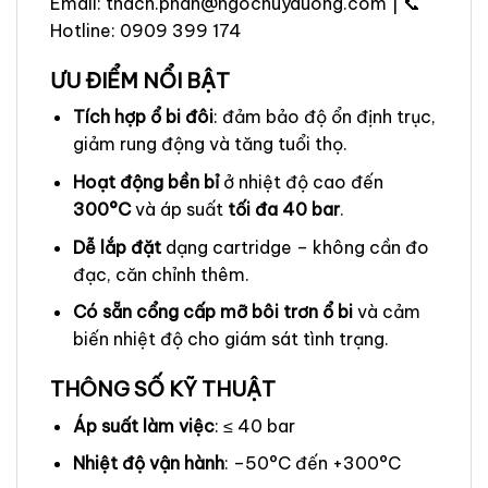
Email: thach.phan@ngochuyduong.com | 📞
Hotline: 0909 399 174
ƯU ĐIỂM NỔI BẬT
Tích hợp ổ bi đôi
: đảm bảo độ ổn định trục,
giảm rung động và tăng tuổi thọ.
Hoạt động bền bỉ
ở nhiệt độ cao đến
300°C
và áp suất
tối đa 40 bar
.
Dễ lắp đặt
dạng cartridge – không cần đo
đạc, căn chỉnh thêm.
Có sẵn cổng cấp mỡ bôi trơn ổ bi
và cảm
biến nhiệt độ cho giám sát tình trạng.
THÔNG SỐ KỸ THUẬT
Áp suất làm việc
: ≤ 40 bar
Nhiệt độ vận hành
: –50°C đến +300°C