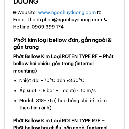
DƯƠNG
🌐 Website:
www.ngochuyduong.com
📧
Email: thach.phan@ngochuyduong.com 📞
Hotline: 0909 399 174
Phớt kim loại bellow đơn, gắn ngoài &
gắn trong
Phớt Bellow Kim Loại ROTEN TYPE RF – Phớt
bellow hai chiều, gắn trong (internal
mounting)
Nhiệt độ: –70°C đến +350°C
Áp suất: ≤ 8 bar – Tốc độ ≤ 10 m/s
Model: Ø18–75 (theo bảng chi tiết kèm
theo hình ảnh)
Phớt Bellow Kim Loại ROTEN TYPE R7F –
Phớt bellow hai chiều, gắn ngoài (external