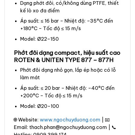
Dạng phớt đôi, có/không dùng PTFE, thiết
kế lò xo đa điểm
Áp suất: ≤ 16 bar – Nhiệt độ: –35°C đến
+180°C – Tốc độ ≤ 15 m/s
Model: Ø22–150
Phớt đôi dạng compact, hiệu suất cao
ROTEN & UNITEN TYPE 877 – 877H
Phớt đôi dạng nhỏ gọn, lắp ép hoặc có lỗ
làm mát
Áp suất: ≤ 20 bar – Nhiệt độ: –40°C đến
+200°C – Tốc độ ≤ 15 m/s
Model: Ø20–100
🌐 Website:
www.ngochuyduong.com
| 📧
Email: thach.phan@ngochuyduong.com | 📞
Hotline: 0909 399 174