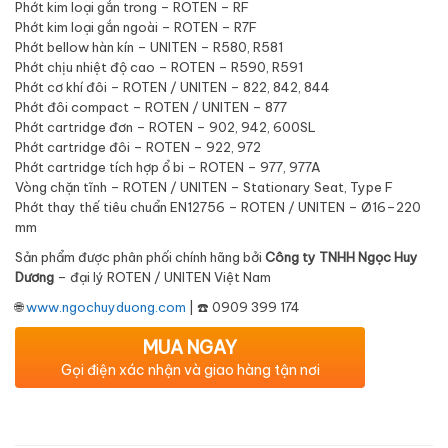
Phớt kim loại gắn trong – ROTEN – RF
Phớt kim loại gắn ngoài – ROTEN – R7F
Phớt bellow hàn kín – UNITEN – R580, R581
Phớt chịu nhiệt độ cao – ROTEN – R590, R591
Phớt cơ khí đôi – ROTEN / UNITEN – 822, 842, 844
Phớt đôi compact – ROTEN / UNITEN – 877
Phớt cartridge đơn – ROTEN – 902, 942, 600SL
Phớt cartridge đôi – ROTEN – 922, 972
Phớt cartridge tích hợp ổ bi – ROTEN – 977, 977A
Vòng chặn tĩnh – ROTEN / UNITEN – Stationary Seat, Type F
Phớt thay thế tiêu chuẩn EN12756 – ROTEN / UNITEN – Ø16–220
mm
Sản phẩm được phân phối chính hãng bởi
Công ty TNHH Ngọc Huy
Dương
– đại lý ROTEN / UNITEN Việt Nam
🌐
www.ngochuyduong.com
| ☎️ 0909 399 174
MUA NGAY
Gọi điện xác nhận và giao hàng tận nơi