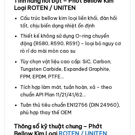
Tính năng nổi bật – Phớt Bellow Kim
Loại ROTEN / UNITEN
Cấu trúc bellow kim loại liền khối, đàn hồi
tốt, chịu biến dạng nhiệt ổn định
Thiết kế không sử dụng O-ring chuyển
động (R580, R590, R591) – loại bỏ nguy cơ
rò rỉ do mài mòn cao su
Tùy chọn vật liệu cao cấp: SiC, Carbon,
Tungsten Carbide, Expanded Graphite,
FPM, EPDM, PTFE…
Tích hợp làm mát, tuần hoàn, xả – theo
chuẩn API Plan 11/21/41/62…
Tuân thủ tiêu chuẩn EN12756 (DIN 24960),
phù hợp thay thế OEM
Thông số kỹ thuật chung – Phớt
Bellow Kim Loại
ROTEN / UNITEN