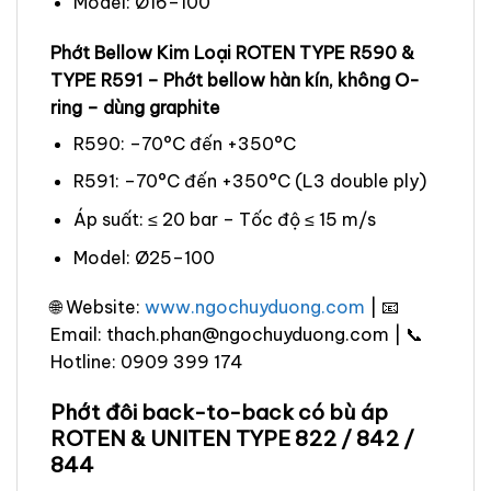
Model: Ø16–100
Phớt Bellow Kim Loại ROTEN TYPE R590 &
TYPE R591 – Phớt bellow hàn kín, không O-
ring – dùng graphite
R590: –70°C đến +350°C
R591: –70°C đến +350°C (L3 double ply)
Áp suất: ≤ 20 bar – Tốc độ ≤ 15 m/s
Model: Ø25–100
🌐 Website:
www.ngochuyduong.com
| 📧
Email: thach.phan@ngochuyduong.com | 📞
Hotline: 0909 399 174
Phớt đôi back-to-back có bù áp
ROTEN & UNITEN TYPE 822 / 842 /
844