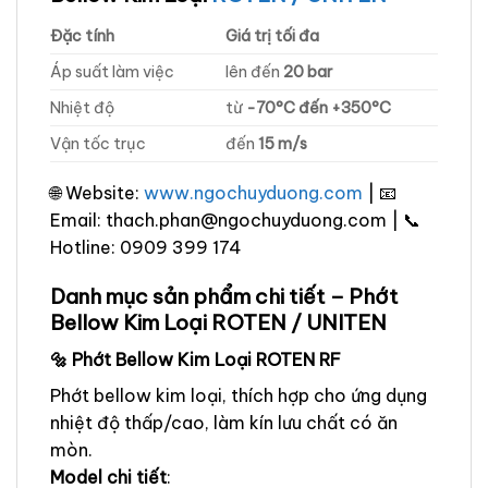
Đặc tính
Giá trị tối đa
Áp suất làm việc
lên đến
20 bar
Nhiệt độ
từ
-70°C đến +350°C
Vận tốc trục
đến
15 m/s
🌐 Website:
www.ngochuyduong.com
| 📧
Email: thach.phan@ngochuyduong.com | 📞
Hotline: 0909 399 174
Danh mục sản phẩm chi tiết – Phớt
Bellow Kim Loại ROTEN / UNITEN
🔩 Phớt Bellow Kim Loại ROTEN RF
Phớt bellow kim loại, thích hợp cho ứng dụng
nhiệt độ thấp/cao, làm kín lưu chất có ăn
mòn.
Model chi tiết
: