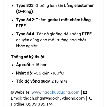
Type 822
: Gioăng làm kín bằng
elastomer
(O-Ring)
.
Type 842
: Thêm
gasket mặt chêm bằng
PTFE
.
Type 844
: Tất cả gioăng đều bằng
PTFE
,
chuyên dùng cho môi trường hóa chất
khắc nghiệt.
Thông số kỹ thuật:
Áp suất
: ≤ 16 bar
Nhiệt độ
: −35 đến +180°C
Tốc độ vòng quay
: ≤ 15 m/s
🌐 Website:
www.ngochuyduong.com
| 📧
Email: thach.phan@ngochuyduong.com | 📞
Hotline: 0909 399 174