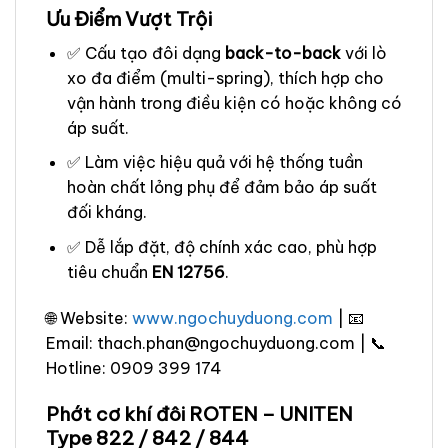
Ưu Điểm Vượt Trội
✅ Cấu tạo đôi dạng
back-to-back
với lò
xo đa điểm (multi-spring), thích hợp cho
vận hành trong điều kiện có hoặc không có
áp suất.
✅ Làm việc hiệu quả với hệ thống tuần
hoàn chất lỏng phụ để đảm bảo áp suất
đối kháng.
✅ Dễ lắp đặt, độ chính xác cao, phù hợp
tiêu chuẩn
EN 12756
.
🌐 Website:
www.ngochuyduong.com
| 📧
Email: thach.phan@ngochuyduong.com | 📞
Hotline: 0909 399 174
Phớt cơ khí đôi ROTEN – UNITEN
Type 822 / 842 / 844