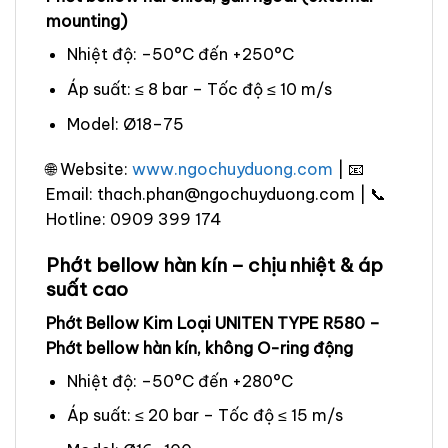
mounting)
Nhiệt độ: –50°C đến +250°C
Áp suất: ≤ 8 bar – Tốc độ ≤ 10 m/s
Model: Ø18–75
🌐 Website:
www.ngochuyduong.com
| 📧
Email: thach.phan@ngochuyduong.com | 📞
Hotline: 0909 399 174
Phớt bellow hàn kín – chịu nhiệt & áp
suất cao
Phớt Bellow Kim Loại UNITEN TYPE R580 –
Phớt bellow hàn kín, không O-ring động
Nhiệt độ: –50°C đến +280°C
Áp suất: ≤ 20 bar – Tốc độ ≤ 15 m/s