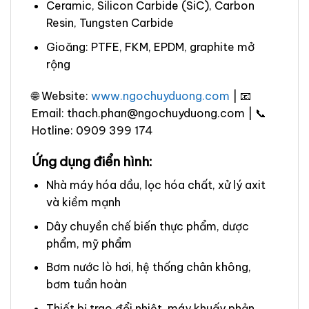
Ceramic, Silicon Carbide (SiC), Carbon
Resin, Tungsten Carbide
Gioăng: PTFE, FKM, EPDM, graphite mở
rộng
🌐 Website:
www.ngochuyduong.com
| 📧
Email: thach.phan@ngochuyduong.com | 📞
Hotline: 0909 399 174
Ứng dụng điển hình:
Nhà máy hóa dầu, lọc hóa chất, xử lý axit
và kiềm mạnh
Dây chuyền chế biến thực phẩm, dược
phẩm, mỹ phẩm
Bơm nước lò hơi, hệ thống chân không,
bơm tuần hoàn
Thiết bị trao đổi nhiệt, máy khuấy phản