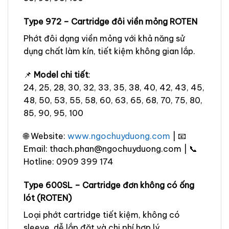
Type 972 – Cartridge đôi viền mỏng ROTEN
Phớt đôi dạng viền mỏng với khả năng sử
dụng chất làm kín, tiết kiệm không gian lắp.
📌
Model chi tiết
:
24, 25, 28, 30, 32, 33, 35, 38, 40, 42, 43, 45,
48, 50, 53, 55, 58, 60, 63, 65, 68, 70, 75, 80,
85, 90, 95, 100
🌐 Website:
www.ngochuyduong.com
| 📧
Email: thach.phan@ngochuyduong.com | 📞
Hotline: 0909 399 174
Type 600SL – Cartridge đơn không có ống
lót (ROTEN)
Loại phớt cartridge tiết kiệm, không có
sleeve, dễ lắp đặt và chi phí hợp lý.