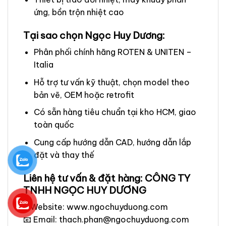
ứng, bồn trộn nhiệt cao
Tại sao chọn Ngọc Huy Dương:
Phân phối chính hãng ROTEN & UNITEN –
Italia
Hỗ trợ tư vấn kỹ thuật, chọn model theo
bản vẽ, OEM hoặc retrofit
Có sẵn hàng tiêu chuẩn tại kho HCM, giao
toàn quốc
Cung cấp hướng dẫn CAD, hướng dẫn lắp
đặt và thay thế
Liên hệ tư vấn & đặt hàng: CÔNG TY
TNHH NGỌC HUY DƯƠNG
🌐 Website: www.ngochuyduong.com
📧 Email: thach.phan@ngochuyduong.com