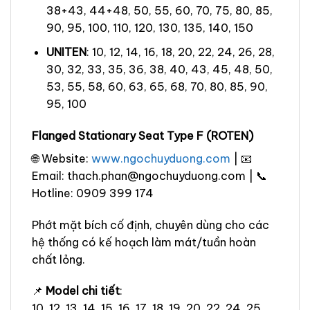
38+43, 44+48, 50, 55, 60, 70, 75, 80, 85,
90, 95, 100, 110, 120, 130, 135, 140, 150
UNITEN
: 10, 12, 14, 16, 18, 20, 22, 24, 26, 28,
30, 32, 33, 35, 36, 38, 40, 43, 45, 48, 50,
53, 55, 58, 60, 63, 65, 68, 70, 80, 85, 90,
95, 100
Flanged Stationary Seat Type F (ROTEN)
🌐 Website:
www.ngochuyduong.com
| 📧
Email: thach.phan@ngochuyduong.com | 📞
Hotline: 0909 399 174
Phớt mặt bích cố định, chuyên dùng cho các
hệ thống có kế hoạch làm mát/tuần hoàn
chất lỏng.
📌
Model chi tiết
:
10, 12, 13, 14, 15, 16, 17, 18, 19, 20, 22, 24, 25,