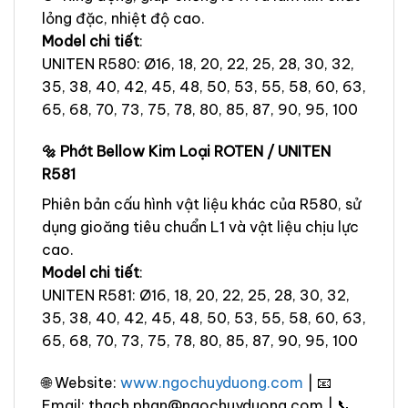
lỏng đặc, nhiệt độ cao.
Model chi tiết
:
UNITEN R580: Ø16, 18, 20, 22, 25, 28, 30, 32,
35, 38, 40, 42, 45, 48, 50, 53, 55, 58, 60, 63,
65, 68, 70, 73, 75, 78, 80, 85, 87, 90, 95, 100
🔩 Phớt Bellow Kim Loại ROTEN / UNITEN
R581
Phiên bản cấu hình vật liệu khác của R580, sử
dụng gioăng tiêu chuẩn L1 và vật liệu chịu lực
cao.
Model chi tiết
:
UNITEN R581: Ø16, 18, 20, 22, 25, 28, 30, 32,
35, 38, 40, 42, 45, 48, 50, 53, 55, 58, 60, 63,
65, 68, 70, 73, 75, 78, 80, 85, 87, 90, 95, 100
🌐 Website:
www.ngochuyduong.com
| 📧
Email: thach.phan@ngochuyduong.com | 📞