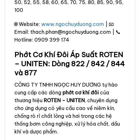
50, 52, 55, 58, 60, 65, 70, 75, 80, 85, 90, 95,
100
🌐 Website:
www.ngochuyduong.com
| 📧
Email: thach.phan@ngochuyduong.com | 📞
Hotline: 0909 399 174
Phớt Cơ Khí Đôi Áp Suất ROTEN
– UNITEN: Dòng 822 / 842 / 844
và 877
CÔNG TY TNHH NGỌC HUY DƯƠNG tự hào
cung cấp các dòng
phớt cơ khí đôi
của
thương hiệu
ROTEN – UNITEN
, chuyên dụng
cho ứng dụng có yêu cầu cao về niêm kín,
chống rò rỉ chất lỏng và hơi trong các hệ
thống bơm công nghiệp, xử lý hóa chất, dầu
khí và dược phẩm.