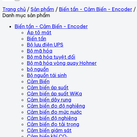
Trang chủ
/
Sản phẩm
/
Biến tần - Cảm Biến - Encoder
/
Danh mục sản phẩm
Biến tần - Cảm Biến - Encoder
Áp tô mát
Biến tần
Bộ lưu điện UPS
Bộ mã hóa
Bộ mã hóa tuyệt đối
Bộ mã hóa vòng quay Hohner
bộ nguồn
Bộ nguồn tái sinh
Cảm Biến
Cảm biến áp suất
Cảm biến áp suất WiKa
Cảm biến dây rung
Cảm biến đo độ nghiêng
Cảm biến đo mức nước
Cảm biến độ nghiêng
Cảm biến đo tải trọng
Cảm biến giám sát
Cảm biến khí CO₂