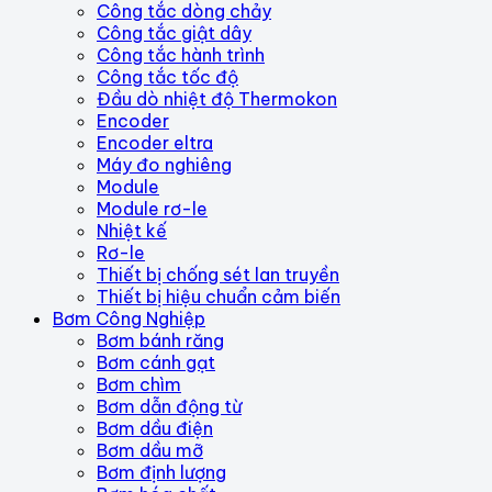
Công tắc dòng chảy
Công tắc giật dây
Công tắc hành trình
Công tắc tốc độ
Đầu dò nhiệt độ Thermokon
Encoder
Encoder eltra
Máy đo nghiêng
Module
Module rơ-le
Nhiệt kế
Rơ-le
Thiết bị chống sét lan truyền
Thiết bị hiệu chuẩn cảm biến
Bơm Công Nghiệp
Bơm bánh răng
Bơm cánh gạt
Bơm chìm
Bơm dẫn động từ
Bơm dầu điện
Bơm dầu mỡ
Bơm định lượng