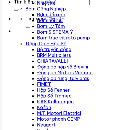
Tìm kiếm:
Nhiệt kế
Bơm Công Nghiệp
Bơm dầu mỡ
Tìm kiếm:
Bơm hồi lưu
Bơm Ly Tâm
Bơm SISTEMA Ý
Bom truc vit roto pump
Động Cơ - Hộp Số
Bộ truyền động
BRM Multipliers
CHIARAVALLI
Động cơ hộp số Brevini
Động cơ Motors Varmec
Động cơ rung Italvibras
FIMET
Hộp Số Fenner
Hộp Số Tramec
KAS Kollmorgen
Kofon
M.T. Motori Elettrici
Motor phanh CEMP
Neugart