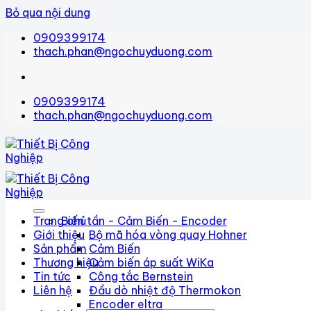
Bỏ qua nội dung
0909399174
thach.phan@ngochuyduong.com
0909399174
thach.phan@ngochuyduong.com
Trang chủ
Biến tần - Cảm Biến - Encoder
Giới thiệu
Bộ mã hóa vòng quay Hohner
Sản phẩm
Cảm Biến
Thương hiệu
Cảm biến áp suất WiKa
Tin tức
Công tắc Bernstein
Liên hệ
Đầu dò nhiệt độ Thermokon
Encoder eltra