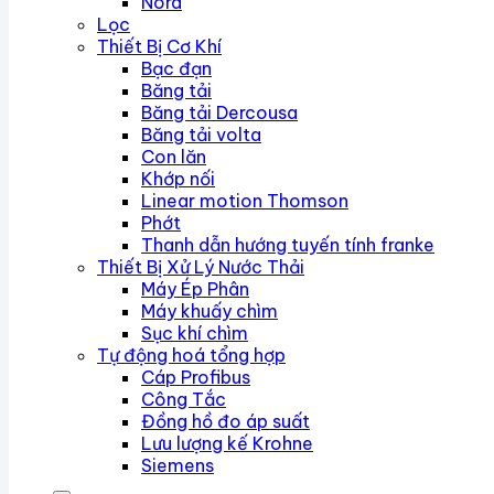
Nord
Lọc
Thiết Bị Cơ Khí
Bạc đạn
Băng tải
Băng tải Dercousa
Băng tải volta
Con lăn
Khớp nối
Linear motion Thomson
Phớt
Thanh dẫn hướng tuyến tính franke
Thiết Bị Xử Lý Nước Thải
Máy Ép Phân
Máy khuấy chìm
Sục khí chìm
Tự động hoá tổng hợp
Cáp Profibus
Công Tắc
Đồng hồ đo áp suất
Lưu lượng kế Krohne
Siemens