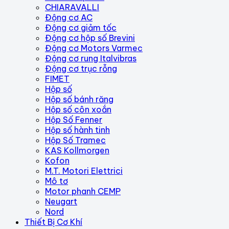
CHIARAVALLI
Động cơ AC
Động cơ giảm tốc
Động cơ hộp số Brevini
Động cơ Motors Varmec
Động cơ rung Italvibras
Động cơ trục rỗng
FIMET
Hộp số
Hộp số bánh răng
Hộp số côn xoắn
Hộp Số Fenner
Hộp số hành tinh
Hộp Số Tramec
KAS Kollmorgen
Kofon
M.T. Motori Elettrici
Mô tơ
Motor phanh CEMP
Neugart
Nord
Thiết Bị Cơ Khí