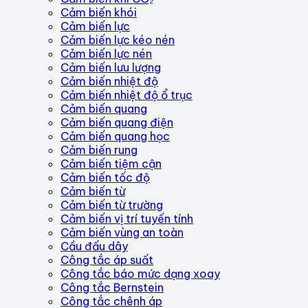
Cảm biến khói
Cảm biến lực
Cảm biến lực kéo nén
Cảm biến lực nén
Cảm biến lưu lượng
Cảm biến nhiệt độ
Cảm biến nhiệt độ ổ trục
Cảm biến quang
Cảm biến quang điện
Cảm biến quang học
Cảm biến rung
Cảm biến tiệm cận
Cảm biến tốc độ
Cảm biến từ
Cảm biến từ trường
Cảm biến vị trí tuyến tính
Cảm biến vùng an toàn
Cầu đấu dây
Công tắc áp suất
Công tắc báo mức dạng xoay
Công tắc Bernstein
Công tắc chênh áp