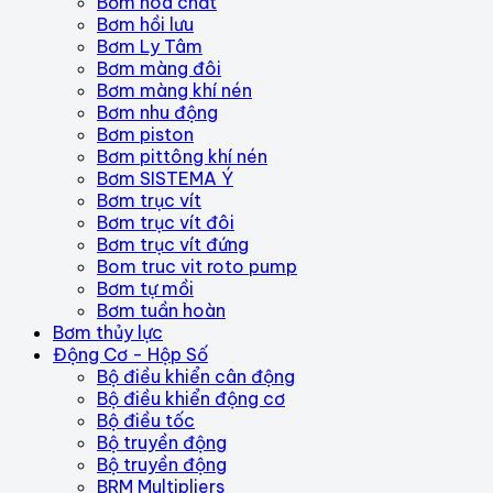
Bơm hóa chất
Bơm hồi lưu
Bơm Ly Tâm
Bơm màng đôi
Bơm màng khí nén
Bơm nhu động
Bơm piston
Bơm pittông khí nén
Bơm SISTEMA Ý
Bơm trục vít
Bơm trục vít đôi
Bơm trục vít đứng
Bom truc vit roto pump
Bơm tự mồi
Bơm tuần hoàn
Bơm thủy lực
Động Cơ - Hộp Số
Bộ điều khiển cân động
Bộ điều khiển động cơ
Bộ điều tốc
Bộ truyền động
Bộ truyền động
BRM Multipliers