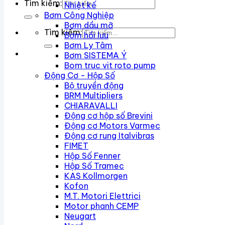
Tìm kiếm:
Nhiệt kế
Bơm Công Nghiệp
Bơm dầu mỡ
Tìm kiếm:
Bơm hồi lưu
Bơm Ly Tâm
Bơm SISTEMA Ý
Bom truc vit roto pump
Động Cơ - Hộp Số
Bộ truyền động
BRM Multipliers
CHIARAVALLI
Động cơ hộp số Brevini
Động cơ Motors Varmec
Động cơ rung Italvibras
FIMET
Hộp Số Fenner
Hộp Số Tramec
KAS Kollmorgen
Kofon
M.T. Motori Elettrici
Motor phanh CEMP
Neugart