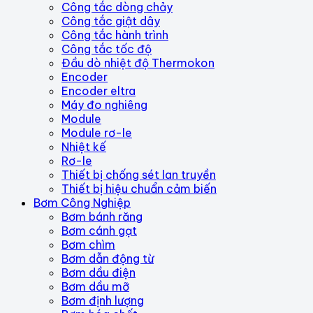
Công tắc dòng chảy
Công tắc giật dây
Công tắc hành trình
Công tắc tốc độ
Đầu dò nhiệt độ Thermokon
Encoder
Encoder eltra
Máy đo nghiêng
Module
Module rơ-le
Nhiệt kế
Rơ-le
Thiết bị chống sét lan truyền
Thiết bị hiệu chuẩn cảm biến
Bơm Công Nghiệp
Bơm bánh răng
Bơm cánh gạt
Bơm chìm
Bơm dẫn động từ
Bơm dầu điện
Bơm dầu mỡ
Bơm định lượng