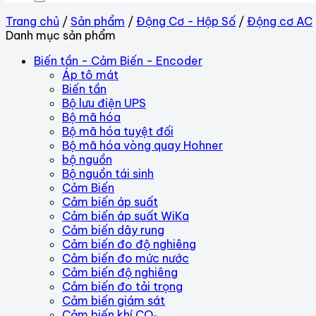
Trang chủ
/
Sản phẩm
/
Động Cơ - Hộp Số
/
Động cơ AC
Danh mục sản phẩm
Biến tần - Cảm Biến - Encoder
Áp tô mát
Biến tần
Bộ lưu điện UPS
Bộ mã hóa
Bộ mã hóa tuyệt đối
Bộ mã hóa vòng quay Hohner
bộ nguồn
Bộ nguồn tái sinh
Cảm Biến
Cảm biến áp suất
Cảm biến áp suất WiKa
Cảm biến dây rung
Cảm biến đo độ nghiêng
Cảm biến đo mức nước
Cảm biến độ nghiêng
Cảm biến đo tải trọng
Cảm biến giám sát
Cảm biến khí CO₂