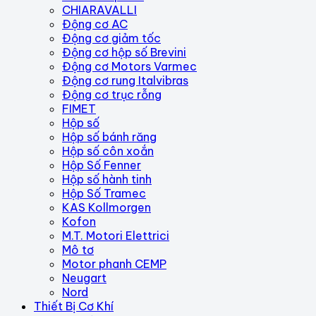
CHIARAVALLI
Động cơ AC
Động cơ giảm tốc
Động cơ hộp số Brevini
Động cơ Motors Varmec
Động cơ rung Italvibras
Động cơ trục rỗng
FIMET
Hộp số
Hộp số bánh răng
Hộp số côn xoắn
Hộp Số Fenner
Hộp số hành tinh
Hộp Số Tramec
KAS Kollmorgen
Kofon
M.T. Motori Elettrici
Mô tơ
Motor phanh CEMP
Neugart
Nord
Thiết Bị Cơ Khí