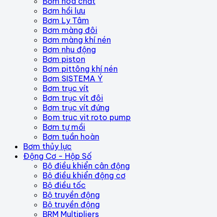
Bơm hóa chất
Bơm hồi lưu
Bơm Ly Tâm
Bơm màng đôi
Bơm màng khí nén
Bơm nhu động
Bơm piston
Bơm pittông khí nén
Bơm SISTEMA Ý
Bơm trục vít
Bơm trục vít đôi
Bơm trục vít đứng
Bom truc vit roto pump
Bơm tự mồi
Bơm tuần hoàn
Bơm thủy lực
Động Cơ - Hộp Số
Bộ điều khiển cân động
Bộ điều khiển động cơ
Bộ điều tốc
Bộ truyền động
Bộ truyền động
BRM Multipliers