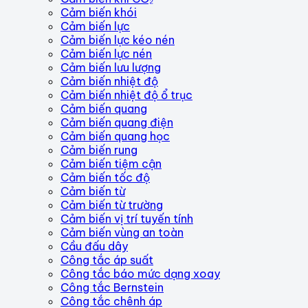
Cảm biến khói
Cảm biến lực
Cảm biến lực kéo nén
Cảm biến lực nén
Cảm biến lưu lượng
Cảm biến nhiệt độ
Cảm biến nhiệt độ ổ trục
Cảm biến quang
Cảm biến quang điện
Cảm biến quang học
Cảm biến rung
Cảm biến tiệm cận
Cảm biến tốc độ
Cảm biến từ
Cảm biến từ trường
Cảm biến vị trí tuyến tính
Cảm biến vùng an toàn
Cầu đấu dây
Công tắc áp suất
Công tắc báo mức dạng xoay
Công tắc Bernstein
Công tắc chênh áp