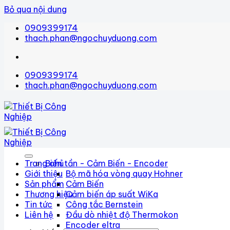
Bỏ qua nội dung
0909399174
thach.phan@ngochuyduong.com
0909399174
thach.phan@ngochuyduong.com
Trang chủ
Biến tần - Cảm Biến - Encoder
Giới thiệu
Bộ mã hóa vòng quay Hohner
Sản phẩm
Cảm Biến
Thương hiệu
Cảm biến áp suất WiKa
Tin tức
Công tắc Bernstein
Liên hệ
Đầu dò nhiệt độ Thermokon
Encoder eltra