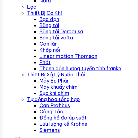
Nord
Lọc
Thiết Bị Cơ Khí
Bạc đạn
Băng tải
Băng tải Dercousa
Băng tải volta
Con lăn
Khớp nối
Linear motion Thomson
Phớt
Thanh dẫn hướng tuyến tính franke
Thiết Bị Xử Lý Nước Thải
Máy Ép Phân
Máy khuấy chìm
Sục khí chìm
Tự động hoá tổng hợp
Cáp Profibus
Công Tắc
Đồng hồ đo áp suất
Lưu lượng kế Krohne
Siemens