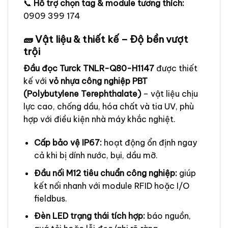
📞
Hỗ trợ chọn tag & module tương thích:
0909 399 174
🧱 Vật liệu & thiết kế – Độ bền vượt
trội
Đầu đọc Turck TNLR-Q80-H1147
được thiết
kế với
vỏ nhựa công nghiệp PBT
(Polybutylene Terephthalate)
– vật liệu chịu
lực cao, chống dầu, hóa chất và tia UV, phù
hợp với điều kiện nhà máy khắc nghiệt.
Cấp bảo vệ IP67:
hoạt động ổn định ngay
cả khi bị dính nước, bụi, dầu mỡ.
Đầu nối M12 tiêu chuẩn công nghiệp:
giúp
kết nối nhanh với module RFID hoặc I/O
fieldbus.
Đèn LED trạng thái tích hợp:
báo nguồn,