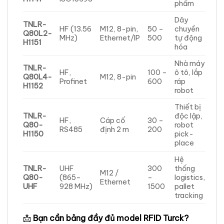
phẩm
Dây
TNLR-
HF (13.56
M12, 8-pin,
50 –
chuyền
Q80L2-
MHz)
Ethernet/IP
500
tự động
H1151
hóa
Nhà máy
TNLR-
HF,
100 –
ô tô, lắp
Q80L4-
M12, 8-pin
Profinet
600
ráp
H1152
robot
Thiết bị
TNLR-
độc lập,
HF,
Cáp cố
30 –
Q80-
robot
RS485
định 2 m
200
H1150
pick-
place
Hệ
TNLR-
UHF
300
thống
M12 /
Q80-
(865–
–
logistics,
Ethernet
UHF
928 MHz)
1500
pallet
tracking
📩
Bạn cần bảng đầy đủ model RFID Turck?