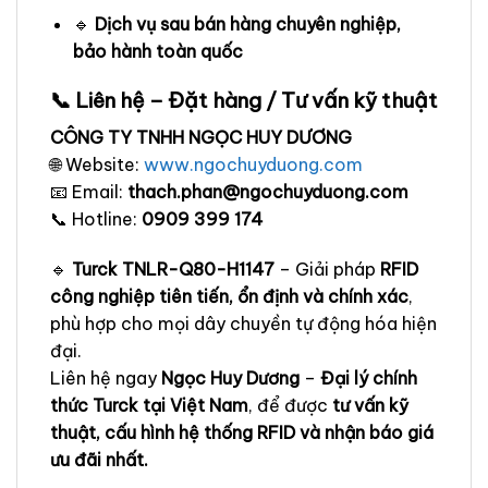
🔹
Dịch vụ sau bán hàng chuyên nghiệp,
bảo hành toàn quốc
📞 Liên hệ – Đặt hàng / Tư vấn kỹ thuật
CÔNG TY TNHH NGỌC HUY DƯƠNG
🌐 Website:
www.ngochuyduong.com
📧 Email:
thach.phan@ngochuyduong.com
📞 Hotline:
0909 399 174
🔹
Turck TNLR-Q80-H1147
– Giải pháp
RFID
công nghiệp tiên tiến, ổn định và chính xác
,
phù hợp cho mọi dây chuyền tự động hóa hiện
đại.
Liên hệ ngay
Ngọc Huy Dương
–
Đại lý chính
thức Turck tại Việt Nam
, để được
tư vấn kỹ
thuật, cấu hình hệ thống RFID và nhận báo giá
ưu đãi nhất.