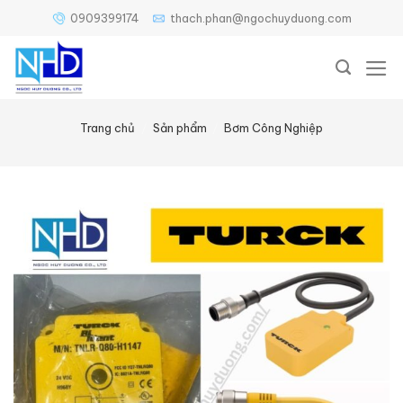
Bỏ
0909399174
thach.phan@ngochuyduong.com
qua
nội
dung
Trang chủ
/
Sản phẩm
/
Bơm Công Nghiệp