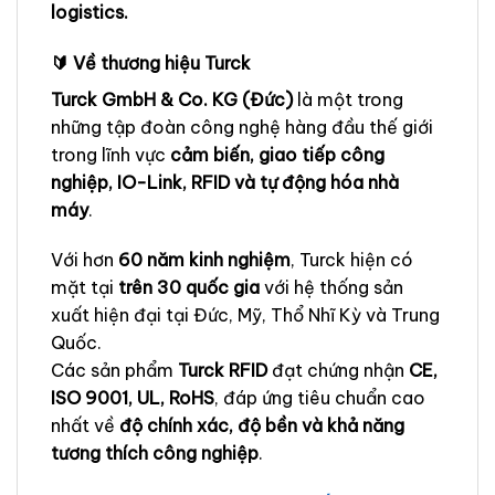
logistics.
🔰 Về thương hiệu Turck
Turck GmbH & Co. KG (Đức)
là một trong
những tập đoàn công nghệ hàng đầu thế giới
trong lĩnh vực
cảm biến, giao tiếp công
nghiệp, IO-Link, RFID và tự động hóa nhà
máy
.
Với hơn
60 năm kinh nghiệm
, Turck hiện có
mặt tại
trên 30 quốc gia
với hệ thống sản
xuất hiện đại tại Đức, Mỹ, Thổ Nhĩ Kỳ và Trung
Quốc.
Các sản phẩm
Turck RFID
đạt chứng nhận
CE,
ISO 9001, UL, RoHS
, đáp ứng tiêu chuẩn cao
nhất về
độ chính xác, độ bền và khả năng
tương thích công nghiệp
.