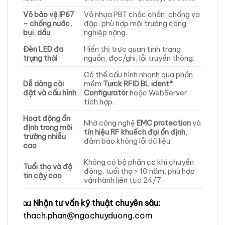
Vỏ bảo vệ IP67
Vỏ nhựa PBT chắc chắn, chống va
– chống nước,
đập, phù hợp môi trường công
bụi, dầu
nghiệp nặng.
Đèn LED đa
Hiển thị trực quan tình trạng
trạng thái
nguồn, đọc/ghi, lỗi truyền thông.
Có thể cấu hình nhanh qua phần
Dễ dàng cài
mềm
Turck RFID BL ident®
đặt và cấu hình
Configurator
hoặc WebServer
tích hợp.
Hoạt động ổn
Nhờ công nghệ
EMC protection
và
định trong môi
tín hiệu RF khuếch đại ổn định
,
trường nhiễu
đảm bảo không lỗi dữ liệu.
cao
Không có bộ phận cơ khí chuyển
Tuổi thọ và độ
động, tuổi thọ > 10 năm, phù hợp
tin cậy cao
vận hành liên tục 24/7.
📧
Nhận tư vấn kỹ thuật chuyên sâu:
thach.phan@ngochuyduong.com