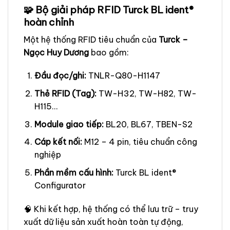
🧩 Bộ giải pháp RFID Turck BL ident®
hoàn chỉnh
Một hệ thống RFID tiêu chuẩn của
Turck –
Ngọc Huy Dương
bao gồm:
Đầu đọc/ghi:
TNLR-Q80-H1147
Thẻ RFID (Tag):
TW-H32, TW-H82, TW-
H115…
Module giao tiếp:
BL20, BL67, TBEN-S2
Cáp kết nối:
M12 – 4 pin, tiêu chuẩn công
nghiệp
Phần mềm cấu hình:
Turck BL ident®
Configurator
🧠 Khi kết hợp, hệ thống có thể lưu trữ – truy
xuất dữ liệu sản xuất hoàn toàn tự động,