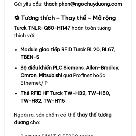
Gửi yêu cầu:
thach.phan@ngochuyduong.com
🔁 Tương thích – Thay thế – Mở rộng
Turck TNLR-Q80-H1147
hoàn toàn tương
thích với:
Module giao tiếp RFID Turck BL20, BL67,
TBEN-S
Bộ điều khiển PLC Siemens, Allen-Bradley,
Omron, Mitsubishi
qua Profinet hoặc
Ethernet/IP
Thẻ RFID HF Turck TW-H32, TW-H50,
TW-H82, TW-H115
Ngoài ra, sản phẩm có thể
thay thế tương
đương
cho: