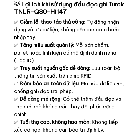
💡 Lợi ích khi sử dụng đầu đọc ghi Turck
TNLR-Q80-H1147
✅
Giảm lỗi thao tác thủ công:
Tự động nhận
dạng và lưu dữ liệu, không cần barcode hoặc
nhập tay.
✅
Tăng hiệu suất quản lý:
Mỗi sản phẩm,
pallet hoặc linh kiện có mã định danh riêng
(Tag ID).
✅
Truy xuất nguồn gốc dễ dàng:
Lưu toàn bộ
thông tin sản xuất trên chip RFID.
✅
Đảm bảo an toàn dữ liệu:
Mã hóa dữ liệu RF,
chống ghi/đọc trái phép.
✅
Dễ dàng mở rộng:
Có thể thêm đầu đọc và
tag mới mà không cần thay đổi phần cứng
chính.
✅
Tuổi thọ cao, không hao mòn:
Không tiếp
xúc cơ học, không cần bảo trì định kỳ.