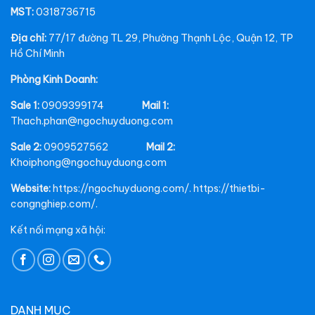
MST:
0318736715
Địa chỉ:
77/17 đường TL 29, Phường Thạnh Lộc, Quận 12, TP
Hồ Chí Minh
Phòng Kinh Doanh:
Sale 1:
0909399174
Mail 1:
Thach.phan@ngochuyduong.com
Sale 2:
0909527562
Mail 2:
Khoiphong@ngochuyduong.com
Website:
https://ngochuyduong.com/. https://thietbi-
congnghiep.com/.
Kết nối mạng xã hội:
DANH MỤC