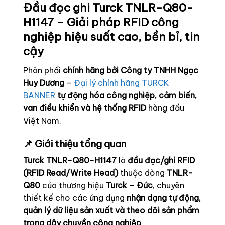
Đầu đọc ghi Turck TNLR-Q80-
H1147 – Giải pháp RFID công
nghiệp hiệu suất cao, bền bỉ, tin
cậy
Phân phối
chính hãng bởi Công ty TNHH Ngọc
Huy Dương
–
Đại lý chính hãng TURCK
BANNER
tự động hóa công nghiệp, cảm biến,
van điều khiển và hệ thống RFID
hàng đầu
Việt Nam.
📌 Giới thiệu tổng quan
Turck TNLR-Q80-H1147
là
đầu đọc/ghi RFID
(RFID Read/Write Head)
thuộc dòng
TNLR-
Q80
của thương hiệu
Turck – Đức
, chuyên
thiết kế cho các ứng dụng
nhận dạng tự động,
quản lý dữ liệu sản xuất và theo dõi sản phẩm
trong dây chuyền công nghiệp
.