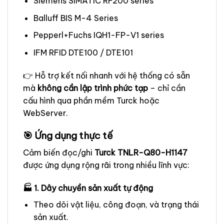
Siemens SIMATIC RF200 series
Balluff BIS M-4 Series
Pepperl+Fuchs IQH1-FP-V1 series
IFM RFID DTE100 / DTE101
👉 Hỗ trợ kết nối nhanh với hệ thống có sẵn
mà
không cần lập trình phức tạp
– chỉ cần
cấu hình qua phần mềm Turck hoặc
WebServer.
🎯 Ứng dụng thực tế
Cảm biến đọc/ghi
Turck TNLR-Q80-H1147
được ứng dụng rộng rãi trong nhiều lĩnh vực:
🏭 1. Dây chuyền sản xuất tự động
Theo dõi vật liệu, công đoạn, và trạng thái
sản xuất.