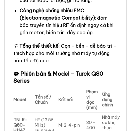
quá tải hoặc lỗi đọc/ghi rõ ràng.
Công nghệ chống nhiễu EMC
(Electromagnetic Compatibility):
đảm
bảo truyền tín hiệu RF ổn định ngay cả khi
gần motor, biến tần, dây cao áp.
💡
Tổng thể thiết kế:
Gọn – bền – dễ bảo trì –
thích hợp cho môi trường nhà máy tự động
hóa tốc độ cao.
🧩 Phiên bản & Model – Turck Q80
Series
Phạm
Ứng
Tần số /
vi
Model
Kết nối
dụng
Chuẩn
đọc
chính
(mm)
Nhà máy
TNLR-
HF (13.56
30 –
cơ khí,
Q80-
MHz),
M12, 4-pin
400
thực
H1147
ISO15693