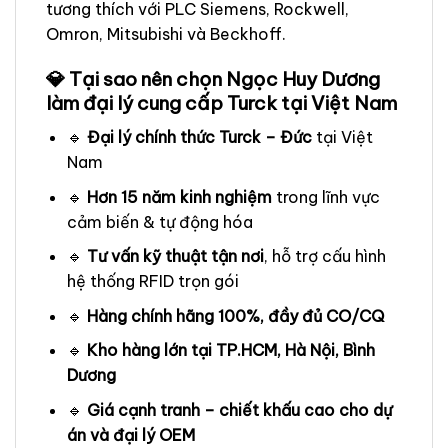
tương thích với PLC Siemens, Rockwell,
Omron, Mitsubishi và Beckhoff.
💎 Tại sao nên chọn Ngọc Huy Dương
làm đại lý cung cấp Turck tại Việt Nam
🔹
Đại lý chính thức Turck – Đức
tại Việt
Nam
🔹
Hơn 15 năm kinh nghiệm
trong lĩnh vực
cảm biến & tự động hóa
🔹
Tư vấn kỹ thuật tận nơi
, hỗ trợ cấu hình
hệ thống RFID trọn gói
🔹
Hàng chính hãng 100%, đầy đủ CO/CQ
🔹
Kho hàng lớn tại TP.HCM, Hà Nội, Bình
Dương
🔹
Giá cạnh tranh – chiết khấu cao cho dự
án và đại lý OEM