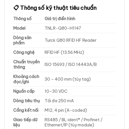
📋 Thông số kỹ thuật tiêu chuẩn
Thông số
Giá trị điển hình
Model
TNLR-Q80-H1147
Dòng sản
Turck Q80 RFID HF Reader
phẩm
Công nghệ
RFID HF (13.56 MHz)
Chuẩn truyền
ISO 15693 / ISO 14443A/B
thông
Khoảng cách
30 – 400 mm (tùy tag)
đọc/ghi
Nguồn cấp
10–30 VDC
Dòng tiêu thụ
Tối đa 250 mA
Cổng kết nối
M12, 4 pin (A-coded)
Giao tiếp dữ
RS485 / BL ident® / Profinet /
liệu
Ethernet/IP (tùy module)