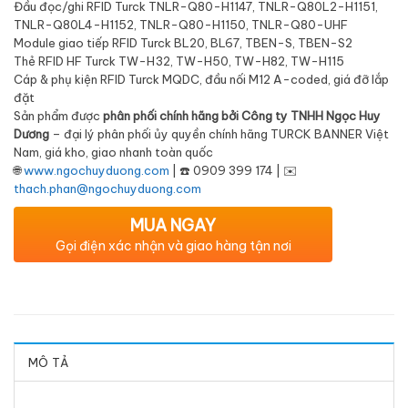
Đầu đọc/ghi RFID Turck TNLR-Q80-H1147, TNLR-Q80L2-H1151,
TNLR-Q80L4-H1152, TNLR-Q80-H1150, TNLR-Q80-UHF
Module giao tiếp RFID Turck BL20, BL67, TBEN-S, TBEN-S2
Thẻ RFID HF Turck TW-H32, TW-H50, TW-H82, TW-H115
Cáp & phụ kiện RFID Turck MQDC, đầu nối M12 A-coded, giá đỡ lắp
đặt
Sản phẩm được
phân phối chính hãng bởi Công ty TNHH Ngọc Huy
Dương
– đại lý phân phối ủy quyền chính hãng TURCK BANNER Việt
Nam, giá kho, giao nhanh toàn quốc
🌐
www.ngochuyduong.com
| ☎️ 0909 399 174 | ✉️
thach.phan@ngochuyduong.com
MUA NGAY
Gọi điện xác nhận và giao hàng tận nơi
MÔ TẢ