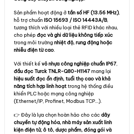
Sản phẩm hoạt động ở
tần số HF (13.56 MHz)
,
hỗ trợ chuẩn
ISO 15693 / ISO 14443A/B
,
tương thích với nhiều loại thẻ RFID khác nhau,
cho phép
đọc và ghi dữ liệu không tiếp xúc
trong môi trường
nhiệt độ, rung động hoặc
nhiễu điện từ cao
.
Với thiết kế
vỏ nhựa công nghiệp chuẩn IP67
,
đầu đọc Turck TNLR-Q80-H1147
mang lại
hiệu suất đọc ổn định, tuổi thọ cao và khả
năng tích hợp linh hoạt
trong hệ thống điều
khiển PLC hoặc mạng công nghiệp
(Ethernet/IP, Profinet, Modbus TCP…).
👉 Đây là lựa chọn hoàn hảo cho các
dây
chuyền tự động hóa, nhà máy sản xuất linh
kiện điện tử, ô tô, dược phẩm, đóng gói và