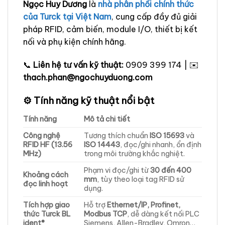
Ngọc Huy Dương
là
nhà phân phối chính thức
của Turck tại Việt Nam
, cung cấp đầy đủ giải
pháp RFID, cảm biến, module I/O, thiết bị kết
nối và phụ kiện chính hãng.
📞
Liên hệ tư vấn kỹ thuật:
0909 399 174 | ✉️
thach.phan@ngochuyduong.com
⚙️ Tính năng kỹ thuật nổi bật
Tính năng
Mô tả chi tiết
Công nghệ
Tương thích chuẩn
ISO 15693
và
RFID HF (13.56
ISO 14443
, đọc/ghi nhanh, ổn định
MHz)
trong môi trường khắc nghiệt.
Phạm vi đọc/ghi từ
30 đến 400
Khoảng cách
mm
, tùy theo loại tag RFID sử
đọc linh hoạt
dụng.
Tích hợp giao
Hỗ trợ
Ethernet/IP, Profinet,
thức Turck BL
Modbus TCP
, dễ dàng kết nối PLC
ident®
Siemens, Allen-Bradley, Omron…