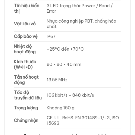
Tín hiệu hiển
3 LED trạng thái: Power / Read /
thị
Error
Nhựa công nghiệp PBT, chống hóa
Vật liệu vỏ
chất
Cấp bảo vệ
IP67
Nhiệt độ
-25°C đến +70°C
hoạt động
Kích thước
80 × 80 × 40 mm
(W×H×D)
Tần số hoạt
13.56 MHz
động
Tốc độ
106 kbit/s – 848 kbit/s
truyền dữ liệu
Trọng lượng
Khoảng 150 g
CE, UL, RoHS, EN 301489-1/-3, ISO
Chứng nhận
15693