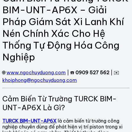
BIM-UNT-AP6X – Giải
Pháp Giám Sát Xi Lanh Khí
Nén Chính Xác Cho Hệ
Thống Tự Động Hóa Công
Nghiệp
🌐
www.ngochuyduong.com
| ☎️
0909 527 562
| ✉️
khoiphong@ngochuyduong.com
Cảm Biến Từ Trường TURCK BIM-
UNT-AP6X Là Gì?
TURCK BIM-UNT-AP6X
là cảm biến từ trường công
nghiệp chuyên dùng để phát hiện vị trí piston trong xi