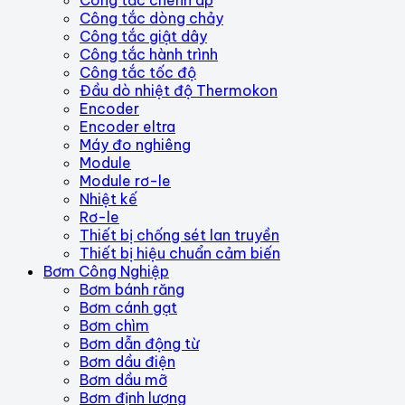
Công tắc chênh áp
Công tắc dòng chảy
Công tắc giật dây
Công tắc hành trình
Công tắc tốc độ
Đầu dò nhiệt độ Thermokon
Encoder
Encoder eltra
Máy đo nghiêng
Module
Module rơ-le
Nhiệt kế
Rơ-le
Thiết bị chống sét lan truyền
Thiết bị hiệu chuẩn cảm biến
Bơm Công Nghiệp
Bơm bánh răng
Bơm cánh gạt
Bơm chìm
Bơm dẫn động từ
Bơm dầu điện
Bơm dầu mỡ
Bơm định lượng