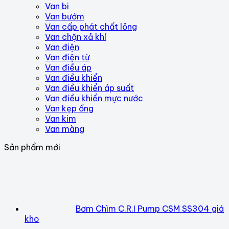
Van bi
Van bướm
Van cấp phát chất lỏng
Van chặn xả khí
Van điện
Van điện từ
Van điều áp
Van điều khiển
Van điều khiển áp suất
Van điều khiển mực nước
Van kẹp ống
Van kim
Van màng
Sản phẩm mới
Bơm Chìm C.R.I Pump CSM SS304 giá
kho