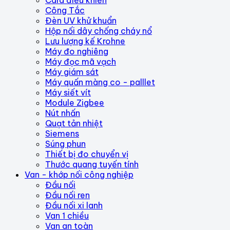
Card điều khiển
Công Tắc
Đèn UV khử khuẩn
Hộp nối dây chống cháy nổ
Lưu lượng kế Krohne
Máy đo nghiêng
Máy đọc mã vạch
Máy giám sát
Máy quấn màng co - palllet
Máy siết vít
Module Zigbee
Nút nhấn
Quạt tản nhiệt
Siemens
Súng phun
Thiết bị đo chuyển vị
Thước quang tuyến tính
Van - khớp nối công nghiệp
Đầu nối
Đầu nối ren
Đầu nối xi lanh
Van 1 chiều
Van an toàn