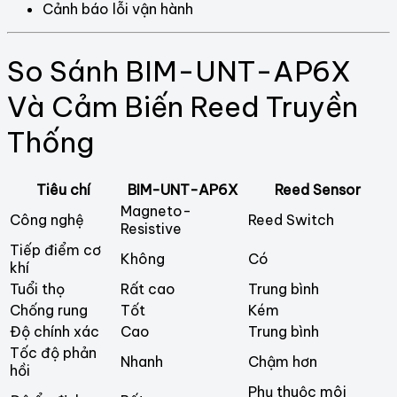
Cảnh báo lỗi vận hành
So Sánh BIM-UNT-AP6X
Và Cảm Biến Reed Truyền
Thống
Tiêu chí
BIM-UNT-AP6X
Reed Sensor
Magneto-
Công nghệ
Reed Switch
Resistive
Tiếp điểm cơ
Không
Có
khí
Tuổi thọ
Rất cao
Trung bình
Chống rung
Tốt
Kém
Độ chính xác
Cao
Trung bình
Tốc độ phản
Nhanh
Chậm hơn
hồi
Phụ thuộc môi