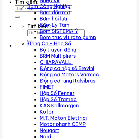
Nhiệt kế
Tìm kiếm:
Bơm Công Nghiệp
Bơm dầu mỡ
Bơm hồi lưu
Bơm Ly Tâm
Tìm kiếm:
Bơm SISTEMA Ý
Bom truc vit roto pump
Động Cơ - Hộp Số
Bộ truyền động
BRM Multipliers
CHIARAVALLI
Động cơ hộp số Brevini
Động cơ Motors Varmec
Động cơ rung Italvibras
FIMET
Hộp Số Fenner
Hộp Số Tramec
KAS Kollmorgen
Kofon
M.T. Motori Elettrici
Motor phanh CEMP
Neugart
Nord