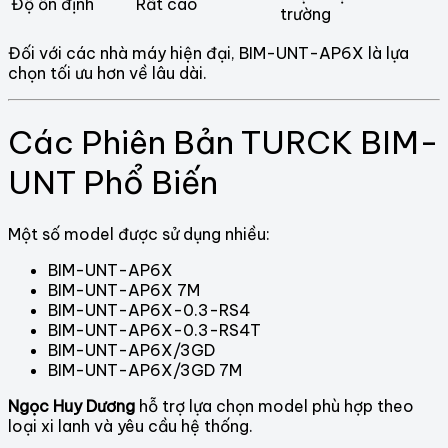
Độ ổn định
Rất cao
trường
Đối với các nhà máy hiện đại, BIM-UNT-AP6X là lựa
chọn tối ưu hơn về lâu dài.
Các Phiên Bản TURCK BIM-
UNT Phổ Biến
Một số model được sử dụng nhiều:
BIM-UNT-AP6X
BIM-UNT-AP6X 7M
BIM-UNT-AP6X-0.3-RS4
BIM-UNT-AP6X-0.3-RS4T
BIM-UNT-AP6X/3GD
BIM-UNT-AP6X/3GD 7M
Ngọc Huy Dương
hỗ trợ lựa chọn model phù hợp theo
loại xi lanh và yêu cầu hệ thống.