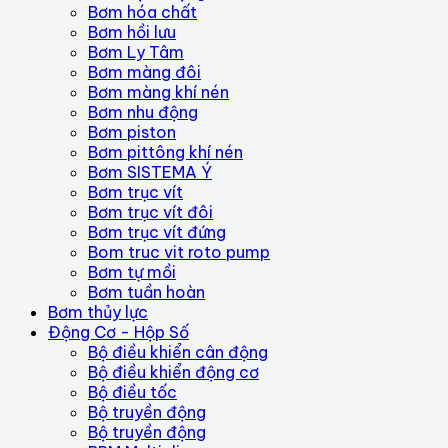
Bơm hóa chất
Bơm hồi lưu
Bơm Ly Tâm
Bơm màng đôi
Bơm màng khí nén
Bơm nhu động
Bơm piston
Bơm pittông khí nén
Bơm SISTEMA Ý
Bơm trục vít
Bơm trục vít đôi
Bơm trục vít đứng
Bom truc vit roto pump
Bơm tự mồi
Bơm tuần hoàn
Bơm thủy lực
Động Cơ - Hộp Số
Bộ điều khiển cân động
Bộ điều khiển động cơ
Bộ điều tốc
Bộ truyền động
Bộ truyền động