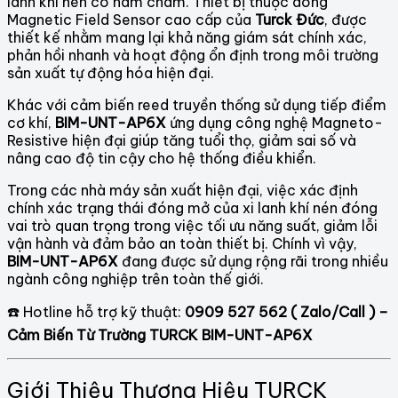
lanh khí nén có nam châm. Thiết bị thuộc dòng
Magnetic Field Sensor cao cấp của
Turck Đức
, được
thiết kế nhằm mang lại khả năng giám sát chính xác,
phản hồi nhanh và hoạt động ổn định trong môi trường
sản xuất tự động hóa hiện đại.
Khác với cảm biến reed truyền thống sử dụng tiếp điểm
cơ khí,
BIM-UNT-AP6X
ứng dụng công nghệ Magneto-
Resistive hiện đại giúp tăng tuổi thọ, giảm sai số và
nâng cao độ tin cậy cho hệ thống điều khiển.
Trong các nhà máy sản xuất hiện đại, việc xác định
chính xác trạng thái đóng mở của xi lanh khí nén đóng
vai trò quan trọng trong việc tối ưu năng suất, giảm lỗi
vận hành và đảm bảo an toàn thiết bị. Chính vì vậy,
BIM-UNT-AP6X
đang được sử dụng rộng rãi trong nhiều
ngành công nghiệp trên toàn thế giới.
☎️ Hotline hỗ trợ kỹ thuật:
0909 527 562 ( Zalo/Call ) –
Cảm Biến Từ Trường TURCK BIM-UNT-AP6X
Giới Thiệu Thương Hiệu TURCK