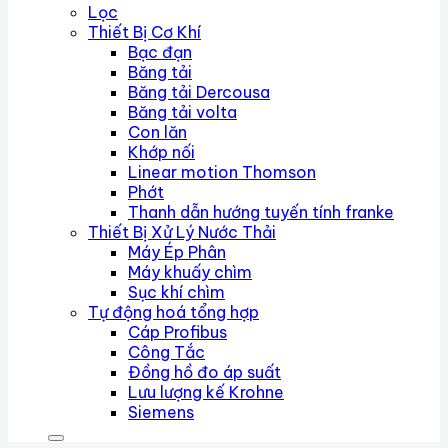
Lọc
Thiết Bị Cơ Khí
Bạc đạn
Băng tải
Băng tải Dercousa
Băng tải volta
Con lăn
Khớp nối
Linear motion Thomson
Phớt
Thanh dẫn hướng tuyến tính franke
Thiết Bị Xử Lý Nước Thải
Máy Ép Phân
Máy khuấy chìm
Sục khí chìm
Tự động hoá tổng hợp
Cáp Profibus
Công Tắc
Đồng hồ đo áp suất
Lưu lượng kế Krohne
Siemens