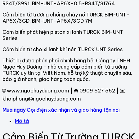
RS4T/S991, BIM-UNT-AP6X-0.5-RS4T/S1764
Cảm biến từ trường chống cháy nổ TURCK BIM-UNT-
AP6X/3GD, BIM-UNT-AP6X/3GD 7M
Cảm biến phát hiện piston xi lanh TURCK BIM-UNT
Series
Cảm biến từ cho xi lanh khí nén TURCK UNT Series
Thiết bị được phân phối chính hãng bởi Công ty TNHH
Ngọc Huy Dương – nhà cung cấp cảm biến từ trường
TURCK uy tín tại Việt Nam, hỗ trợ kỹ thuật chuyên sâu,
báo giá nhanh, giao hàng toàn quốc.
🌐
www.ngochuyduong.com
| ☎️ 0909 527 562 | ✉️
khoiphong@ngochuyduong.com
Mua ngay
Gọi điện xác nhận và giao hàng tận nơi
Mô tả
Cảm Biến Từ Trường TURCK