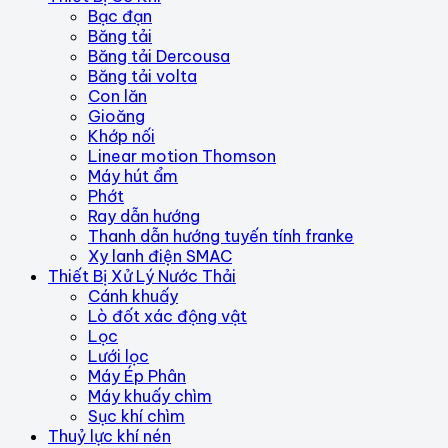
Bạc đạn
Băng tải
Băng tải Dercousa
Băng tải volta
Con lăn
Gioăng
Khớp nối
Linear motion Thomson
Máy hút ẩm
Phớt
Ray dẫn hướng
Thanh dẫn hướng tuyến tính franke
Xy lanh điện SMAC
Thiết Bị Xử Lý Nước Thải
Cánh khuấy
Lò đốt xác động vật
Lọc
Lưới lọc
Máy Ép Phân
Máy khuấy chìm
Sục khí chìm
Thuỷ lực khí nén