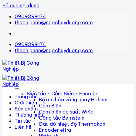
Bỏ qua nội dung
0909399174
thach.phan@ngochuyduong.com
0909399174
thach.phan@ngochuyduong.com
Biến tần - Cảm Biến - Encoder
Trang chủ
Bộ mã hóa vòng quay Hohner
Giới thiệu
Cảm Biến
Sản phẩm
Cảm biến áp suất WiKa
Thương hiệu
Công tắc Bernstein
Tin tức
Đầu dò nhiệt độ Thermokon
Liên hệ
Encoder eltra