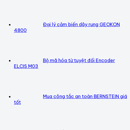
Đại lý cảm biến dây rung GEOKON
4800
Bộ mã hóa từ tuyệt đối Encoder
ELCIS M03
Mua công tắc an toàn BERNSTEIN giá
tốt