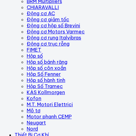
BRM Multipliers
CHIARAVALLI
Động cơ AC
Động cơ giảm tốc
Động cơ hộp số Brevini
Động cơ Motors Varmec
Động cơ rung Italvibras
Động cơ trục rỗng
FIMET
Hộp số
Hộp số bánh răng
Hộp số côn xoắn
Hộp Số Fenner
Hộp số hành tinh
Hộp Số Tramec
KAS Kollmorgen
Kofon
M.T. Motori Elettrici
Mô tơ
Motor phanh CEMP
Neugart
Nord
Thiết Bị Cơ Khí