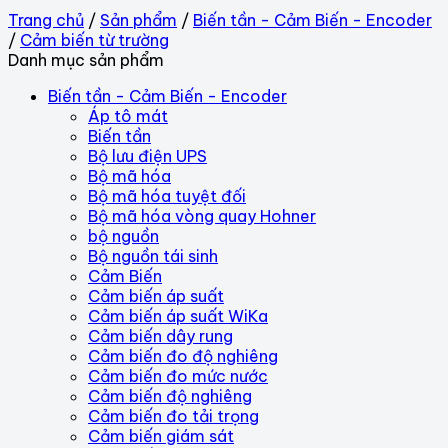
Trang chủ
/
Sản phẩm
/
Biến tần - Cảm Biến - Encoder
/
Cảm biến từ trường
Danh mục sản phẩm
Biến tần - Cảm Biến - Encoder
Áp tô mát
Biến tần
Bộ lưu điện UPS
Bộ mã hóa
Bộ mã hóa tuyệt đối
Bộ mã hóa vòng quay Hohner
bộ nguồn
Bộ nguồn tái sinh
Cảm Biến
Cảm biến áp suất
Cảm biến áp suất WiKa
Cảm biến dây rung
Cảm biến đo độ nghiêng
Cảm biến đo mức nước
Cảm biến độ nghiêng
Cảm biến đo tải trọng
Cảm biến giám sát