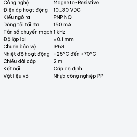
Công nghệ
Magneto-Resistive
Điện áp hoạt động
10…30 VDC
Kiểu ngõ ra
PNP NO
Dòng tải tối đa
150 mA
Tần số chuyển mạch
1 kHz
Độ lặp lại
±0.1 mm
Chuẩn bảo vệ
IP68
Nhiệt độ hoạt động
-25°C đến +70°C
Chiều dài cáp
2 m
Kết nối
Cáp cố định
Vật liệu vỏ
Nhựa công nghiệp PP