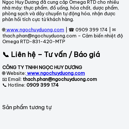
Ngọc Huy Dương đã cung cấp Omega RTD cho nhiều
nhà máy: thực phẩm, đồ uống, hóa chất, dược phẩm,
phòng sạch và dây chuyền tự động hóa, nhận được
phản hồi tích cực từ khách hàng.
🌐
www.ngochuyduong.com
| ☎ 0909 399 174 | ✉
thach.phan@ngochuyduong.com – Cảm biến nhiệt độ
Omega RTD-831-420-MTP
📞 Liên hệ – Tư vấn / Báo giá
CÔNG TY TNHH NGỌC HUY DƯƠNG
🌐 Website:
www.ngochuyduong.com
📧 Email:
thach.phan@ngochuyduong.com
📞 Hotline:
0909 399 174
Sản phẩm tương tự