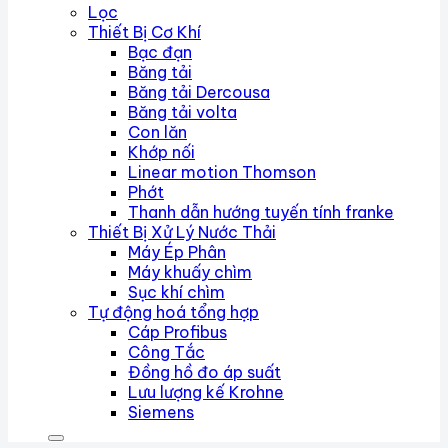
Lọc
Thiết Bị Cơ Khí
Bạc đạn
Băng tải
Băng tải Dercousa
Băng tải volta
Con lăn
Khớp nối
Linear motion Thomson
Phớt
Thanh dẫn hướng tuyến tính franke
Thiết Bị Xử Lý Nước Thải
Máy Ép Phân
Máy khuấy chìm
Sục khí chìm
Tự động hoá tổng hợp
Cáp Profibus
Công Tắc
Đồng hồ đo áp suất
Lưu lượng kế Krohne
Siemens