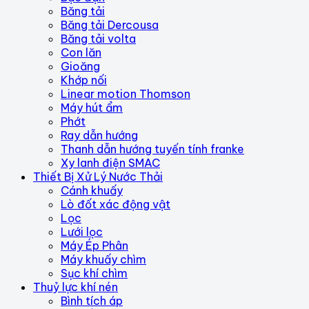
Băng tải
Băng tải Dercousa
Băng tải volta
Con lăn
Gioăng
Khớp nối
Linear motion Thomson
Máy hút ẩm
Phớt
Ray dẫn hướng
Thanh dẫn hướng tuyến tính franke
Xy lanh điện SMAC
Thiết Bị Xử Lý Nước Thải
Cánh khuấy
Lò đốt xác động vật
Lọc
Lưới lọc
Máy Ép Phân
Máy khuấy chìm
Sục khí chìm
Thuỷ lực khí nén
Bình tích áp