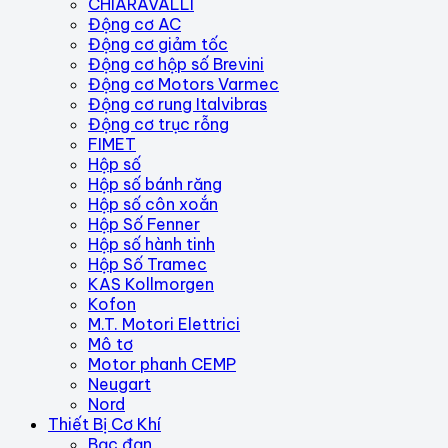
CHIARAVALLI
Động cơ AC
Động cơ giảm tốc
Động cơ hộp số Brevini
Động cơ Motors Varmec
Động cơ rung Italvibras
Động cơ trục rỗng
FIMET
Hộp số
Hộp số bánh răng
Hộp số côn xoắn
Hộp Số Fenner
Hộp số hành tinh
Hộp Số Tramec
KAS Kollmorgen
Kofon
M.T. Motori Elettrici
Mô tơ
Motor phanh CEMP
Neugart
Nord
Thiết Bị Cơ Khí
Bạc đạn