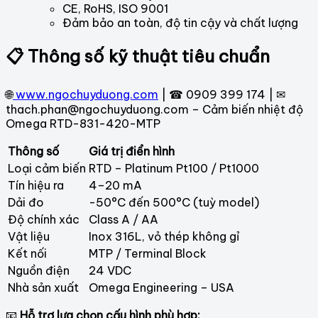
CE, RoHS, ISO 9001
Đảm bảo an toàn, độ tin cậy và chất lượng
📋 Thông số kỹ thuật tiêu chuẩn
🌐
www.ngochuyduong.com
| ☎ 0909 399 174 | ✉
thach.phan@ngochuyduong.com – Cảm biến nhiệt độ
Omega RTD-831-420-MTP
Thông số
Giá trị điển hình
Loại cảm biến
RTD – Platinum Pt100 / Pt1000
Tín hiệu ra
4–20 mA
Dải đo
-50°C đến 500°C (tuỳ model)
Độ chính xác
Class A / AA
Vật liệu
Inox 316L, vỏ thép không gỉ
Kết nối
MTP / Terminal Block
Nguồn điện
24 VDC
Nhà sản xuất
Omega Engineering – USA
📧
Hỗ trợ lựa chọn cấu hình phù hợp: