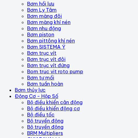
Bơm hồi lưu
Bơm Ly Tâm
Bơm màng đôi
Bơm màng khí nén
Bơm nhu động
Bơm piston
Bơm pittông khí nén
Bơm SISTEMA Ý
Bơm trục vít
Bơm trục vít đôi
Bơm trục vít đứng
Bom truc vit roto pump
Bơm tự mồi
Bơm tuần hoàn
Bơm thủy lực
Động Cơ - Hộp Số
Bộ điều khiển cân động
Bộ điều khiển động cơ
Bộ điều tốc
Bộ truyền động
Bộ truyền động
BRM Multipliers