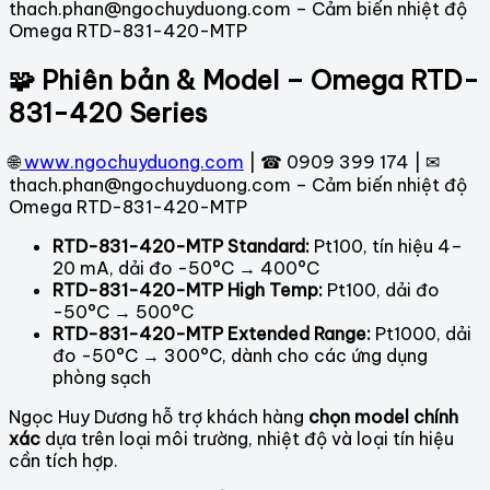
thach.phan@ngochuyduong.com – Cảm biến nhiệt độ
Omega RTD-831-420-MTP
🧩 Phiên bản & Model – Omega RTD-
831-420 Series
🌐
www.ngochuyduong.com
| ☎ 0909 399 174 | ✉
thach.phan@ngochuyduong.com – Cảm biến nhiệt độ
Omega RTD-831-420-MTP
RTD-831-420-MTP Standard:
Pt100, tín hiệu 4–
20 mA, dải đo -50°C → 400°C
RTD-831-420-MTP High Temp:
Pt100, dải đo
-50°C → 500°C
RTD-831-420-MTP Extended Range:
Pt1000, dải
đo -50°C → 300°C, dành cho các ứng dụng
phòng sạch
Ngọc Huy Dương hỗ trợ khách hàng
chọn model chính
xác
dựa trên loại môi trường, nhiệt độ và loại tín hiệu
cần tích hợp.