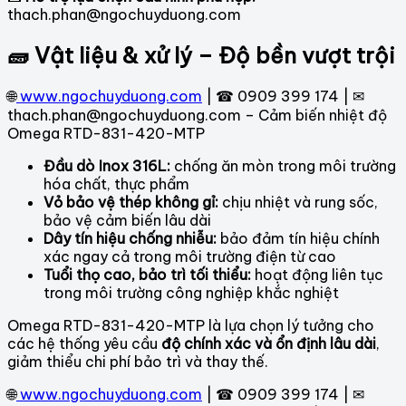
thach.phan@ngochuyduong.com
🧱 Vật liệu & xử lý – Độ bền vượt trội
🌐
www.ngochuyduong.com
| ☎ 0909 399 174 | ✉
thach.phan@ngochuyduong.com – Cảm biến nhiệt độ
Omega RTD-831-420-MTP
Đầu dò Inox 316L:
chống ăn mòn trong môi trường
hóa chất, thực phẩm
Vỏ bảo vệ thép không gỉ:
chịu nhiệt và rung sốc,
bảo vệ cảm biến lâu dài
Dây tín hiệu chống nhiễu:
bảo đảm tín hiệu chính
xác ngay cả trong môi trường điện từ cao
Tuổi thọ cao, bảo trì tối thiểu:
hoạt động liên tục
trong môi trường công nghiệp khắc nghiệt
Omega RTD-831-420-MTP là lựa chọn lý tưởng cho
các hệ thống yêu cầu
độ chính xác và ổn định lâu dài
,
giảm thiểu chi phí bảo trì và thay thế.
🌐
www.ngochuyduong.com
| ☎ 0909 399 174 | ✉