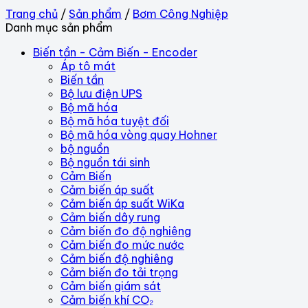
Trang chủ
/
Sản phẩm
/
Bơm Công Nghiệp
Danh mục sản phẩm
Biến tần - Cảm Biến - Encoder
Áp tô mát
Biến tần
Bộ lưu điện UPS
Bộ mã hóa
Bộ mã hóa tuyệt đối
Bộ mã hóa vòng quay Hohner
bộ nguồn
Bộ nguồn tái sinh
Cảm Biến
Cảm biến áp suất
Cảm biến áp suất WiKa
Cảm biến dây rung
Cảm biến đo độ nghiêng
Cảm biến đo mức nước
Cảm biến độ nghiêng
Cảm biến đo tải trọng
Cảm biến giám sát
Cảm biến khí CO₂