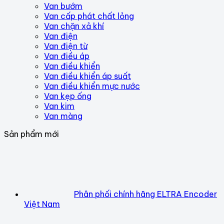
Van bướm
Van cấp phát chất lỏng
Van chặn xả khí
Van điện
Van điện từ
Van điều áp
Van điều khiển
Van điều khiển áp suất
Van điều khiển mực nước
Van kẹp ống
Van kim
Van màng
Sản phẩm mới
Phân phối chính hãng ELTRA Encoder
Việt Nam