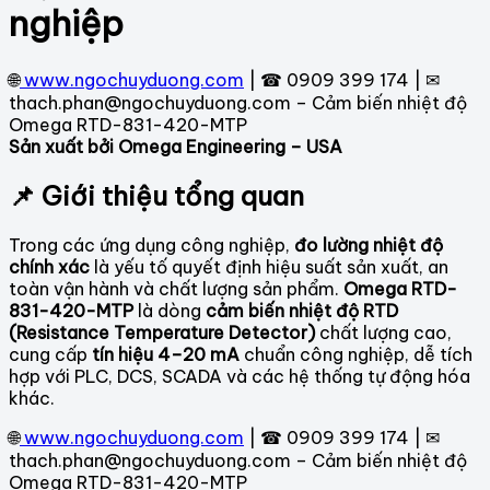
nghiệp
🌐
www.ngochuyduong.com
| ☎ 0909 399 174 | ✉
thach.phan@ngochuyduong.com – Cảm biến nhiệt độ
Omega RTD-831-420-MTP
Sản xuất bởi Omega Engineering – USA
📌 Giới thiệu tổng quan
Trong các ứng dụng công nghiệp,
đo lường nhiệt độ
chính xác
là yếu tố quyết định hiệu suất sản xuất, an
toàn vận hành và chất lượng sản phẩm.
Omega RTD-
831-420-MTP
là dòng
cảm biến nhiệt độ RTD
(Resistance Temperature Detector)
chất lượng cao,
cung cấp
tín hiệu 4–20 mA
chuẩn công nghiệp, dễ tích
hợp với PLC, DCS, SCADA và các hệ thống tự động hóa
khác.
🌐
www.ngochuyduong.com
| ☎ 0909 399 174 | ✉
thach.phan@ngochuyduong.com – Cảm biến nhiệt độ
Omega RTD-831-420-MTP