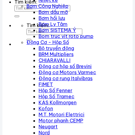
Nhiệt kế
Tìm kiếm:
Bơm Công Nghiệp
Bơm dầu mỡ
Bơm hồi lưu
Bơm Ly Tâm
Tìm kiếm:
Bơm SISTEMA Ý
Bom truc vit roto pump
Động Cơ - Hộp Số
Bộ truyền động
BRM Multipliers
CHIARAVALLI
Động cơ hộp số Brevini
Động cơ Motors Varmec
Động cơ rung Italvibras
FIMET
Hộp Số Fenner
Hộp Số Tramec
KAS Kollmorgen
Kofon
M.T. Motori Elettrici
Motor phanh CEMP
Neugart
Nord