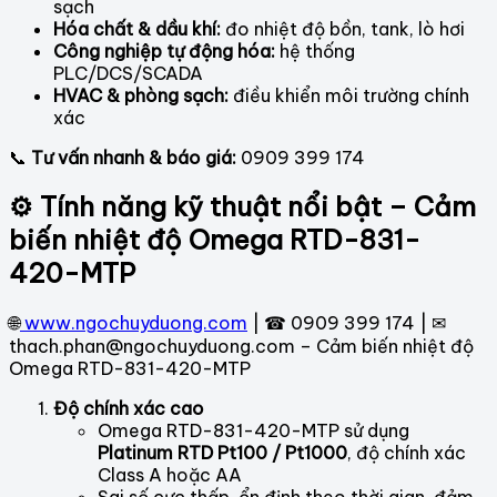
sạch
Hóa chất & dầu khí:
đo nhiệt độ bồn, tank, lò hơi
Công nghiệp tự động hóa:
hệ thống
PLC/DCS/SCADA
HVAC & phòng sạch:
điều khiển môi trường chính
xác
📞
Tư vấn nhanh & báo giá:
0909 399 174
⚙ Tính năng kỹ thuật nổi bật – Cảm
biến nhiệt độ Omega RTD-831-
420-MTP
🌐
www.ngochuyduong.com
| ☎ 0909 399 174 | ✉
thach.phan@ngochuyduong.com – Cảm biến nhiệt độ
Omega RTD-831-420-MTP
Độ chính xác cao
Omega RTD-831-420-MTP sử dụng
Platinum RTD Pt100 / Pt1000
, độ chính xác
Class A hoặc AA