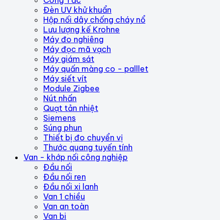
Công Tắc
Đèn UV khử khuẩn
Hộp nối dây chống cháy nổ
Lưu lượng kế Krohne
Máy đo nghiêng
Máy đọc mã vạch
Máy giám sát
Máy quấn màng co - palllet
Máy siết vít
Module Zigbee
Nút nhấn
Quạt tản nhiệt
Siemens
Súng phun
Thiết bị đo chuyển vị
Thước quang tuyến tính
Van - khớp nối công nghiệp
Đầu nối
Đầu nối ren
Đầu nối xi lanh
Van 1 chiều
Van an toàn
Van bi