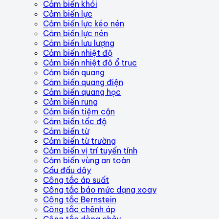
Cảm biến khói
Cảm biến lực
Cảm biến lực kéo nén
Cảm biến lực nén
Cảm biến lưu lượng
Cảm biến nhiệt độ
Cảm biến nhiệt độ ổ trục
Cảm biến quang
Cảm biến quang điện
Cảm biến quang học
Cảm biến rung
Cảm biến tiệm cận
Cảm biến tốc độ
Cảm biến từ
Cảm biến từ trường
Cảm biến vị trí tuyến tính
Cảm biến vùng an toàn
Cầu đấu dây
Công tắc áp suất
Công tắc báo mức dạng xoay
Công tắc Bernstein
Công tắc chênh áp