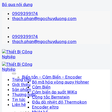
Bỏ qua nội dung
0909399174
thach.phan@ngochuyduong.com
0909399174
thach.phan@ngochuyduong.com
Biến tần - Cảm Biến - Encoder
Trang chủ
Bộ mã hóa vòng quay Hohner
Giới thiệu
Cảm Biến
Sản phẩm
Cảm biến áp suất WiKa
Thương hiệu
Công tắc Bernstein
Tin tức
Đầu dò nhiệt độ Thermokon
Liên hệ
Encoder eltra