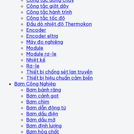
Công tắc dòng chảy
Công tắc giật dây
Công tắc hành trình
Công tắc tốc độ
Đầu dò nhiệt độ Thermokon
Encoder
Encoder eltra
Máy đo nghiêng
Module
Module rơ-le
Nhiệt kế
Rơ-le
Thiết bị chống sét lan truyền
Thiết bị hiệu chuẩn cảm biến
Bơm Công Nghiệp
Bơm bánh răng
Bơm cánh gạt
Bơm chìm
Bơm dẫn động từ
Bơm dầu điện
Bơm dầu mỡ
Bơm định lượng
Bơm hóa chất