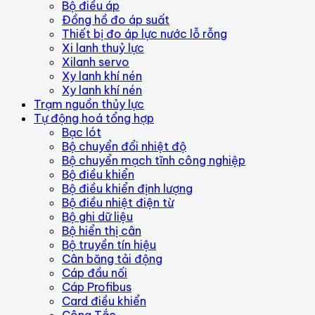
Bộ điều áp
Đồng hồ đo áp suất
Thiết bị đo áp lực nước lỗ rỗng
Xi lanh thuỷ lực
Xilanh servo
Xy lanh khí nén
Xy lanh khí nén
Trạm nguồn thủy lực
Tự động hoá tổng hợp
Bạc lót
Bộ chuyển đổi nhiệt độ
Bộ chuyển mạch tĩnh công nghiệp
Bộ điều khiển
Bộ điều khiển định lượng
Bộ điều nhiệt điện từ
Bộ ghi dữ liệu
Bộ hiển thị cân
Bộ truyền tín hiệu
Cân băng tải động
Cáp đầu nối
Cáp Profibus
Card điều khiển