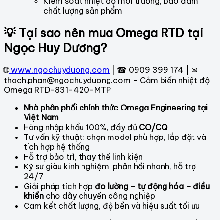
Kiểm soát nhiệt độ môi trường, bảo đảm
chất lượng sản phẩm
💡 Tại sao nên mua Omega RTD tại
Ngọc Huy Dương?
🌐
www.ngochuyduong.com
| ☎ 0909 399 174 | ✉
thach.phan@ngochuyduong.com – Cảm biến nhiệt độ
Omega RTD-831-420-MTP
Nhà phân phối chính thức Omega Engineering tại
Việt Nam
Hàng nhập khẩu 100%, đầy đủ
CO/CQ
Tư vấn kỹ thuật: chọn model phù hợp, lắp đặt và
tích hợp hệ thống
Hỗ trợ bảo trì, thay thế linh kiện
Kỹ sư giàu kinh nghiệm, phản hồi nhanh, hỗ trợ
24/7
Giải pháp tích hợp
đo lường – tự động hóa – điều
khiển
cho dây chuyền công nghiệp
Cam kết chất lượng, độ bền và hiệu suất tối ưu