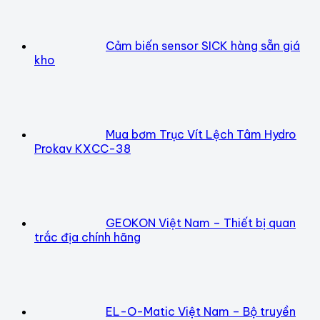
Cảm biến sensor SICK hàng sẵn giá
kho
Mua bơm Trục Vít Lệch Tâm Hydro
Prokav KXCC-38
GEOKON Việt Nam – Thiết bị quan
trắc địa chính hãng
EL-O-Matic Việt Nam – Bộ truyền