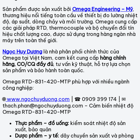
Sản phẩm được sản xuất bởi
Omega Engineering – Mỹ
,
thương hiệu nổi tiếng toàn cầu về thiết bị đo lường nhiệt
độ, áp suất, dòng chảy và môi trường. Omega cung cấp
các giải pháp RTD, thermocouple và bộ chuyển đổi tín
hiệu chất lượng cao, được sử dụng trong hàng ngàn nhà
máy trên toàn thế giới.
Ngọc Huy Dương
là nhà phân phối chính thức của
Omega tại Việt Nam, cam kết cung cấp
hàng chính
hãng, CO/CQ đầy đủ
, tư vấn kỹ thuật, hỗ trợ lựa chọn
sản phẩm và bảo hành toàn quốc.
Omega RTD-831-420-MTP phù hợp với nhiều ngành
công nghiệp:
🌐
www.ngochuyduong.com
| ☎ 0909 399 174 | ✉
thach.phan@ngochuyduong.com – Cảm biến nhiệt độ
Omega RTD-831-420-MTP
Thực phẩm – đồ uống:
kiểm soát nhiệt độ sản
xuất, bảo quản
Dược phẩm – y tế:
dây chuyền sản xuất và phòng