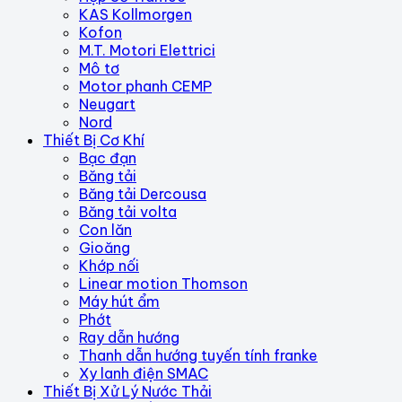
KAS Kollmorgen
Kofon
M.T. Motori Elettrici
Mô tơ
Motor phanh CEMP
Neugart
Nord
Thiết Bị Cơ Khí
Bạc đạn
Băng tải
Băng tải Dercousa
Băng tải volta
Con lăn
Gioăng
Khớp nối
Linear motion Thomson
Máy hút ẩm
Phớt
Ray dẫn hướng
Thanh dẫn hướng tuyến tính franke
Xy lanh điện SMAC
Thiết Bị Xử Lý Nước Thải