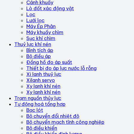
Cánh khuấy
Lò đốt xác động vật
Lọc
Lưới lọc
Máy Ép Phân
Máy khuấy chìm
Sục khí chìm
Thuỷ lực khí nén
Bình tích áp
Bộ điều áp
Đồng hồ đo áp suất
Thiết bị đo áp lực nước lỗ rỗng
Xi lanh thuỷ lực
Xilanh servo
Xy lanh khí nén
Xy lanh khí nén
Trạm nguồn thủy lực
Tự động hoá tổng hợp
Bạc lót
Bộ chuyển đổi nhiệt độ
Bộ chuyển mạch tĩnh công nghiệp
Bộ điều khiển
Bộ điều khiển định lượng