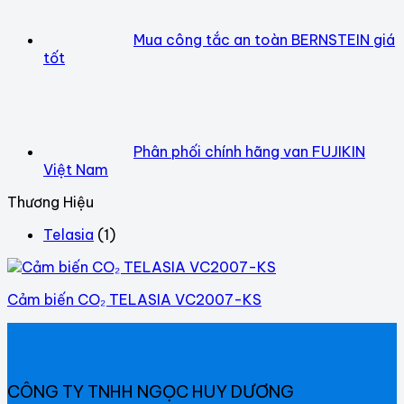
Mua công tắc an toàn BERNSTEIN giá
tốt
Phân phối chính hãng van FUJIKIN
Việt Nam
Thương Hiệu
Telasia
(1)
Cảm biến CO₂ TELASIA VC2007-KS
CÔNG TY TNHH NGỌC HUY DƯƠNG