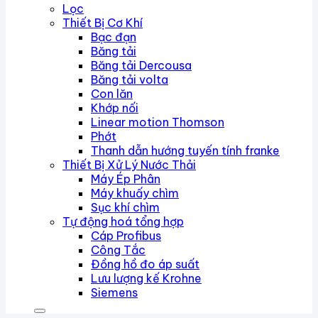
Lọc
Thiết Bị Cơ Khí
Bạc đạn
Băng tải
Băng tải Dercousa
Băng tải volta
Con lăn
Khớp nối
Linear motion Thomson
Phớt
Thanh dẫn hướng tuyến tính franke
Thiết Bị Xử Lý Nước Thải
Máy Ép Phân
Máy khuấy chìm
Sục khí chìm
Tự động hoá tổng hợp
Cáp Profibus
Công Tắc
Đồng hồ đo áp suất
Lưu lượng kế Krohne
Siemens