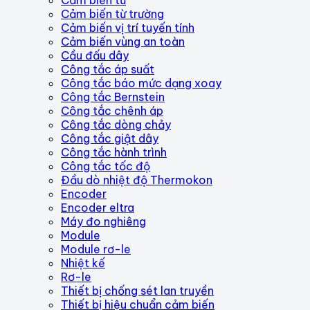
Cảm biến từ trường
Cảm biến vị trí tuyến tính
Cảm biến vùng an toàn
Cầu đấu dây
Công tắc áp suất
Công tắc báo mức dạng xoay
Công tắc Bernstein
Công tắc chênh áp
Công tắc dòng chảy
Công tắc giật dây
Công tắc hành trình
Công tắc tốc độ
Đầu dò nhiệt độ Thermokon
Encoder
Encoder eltra
Máy đo nghiêng
Module
Module rơ-le
Nhiệt kế
Rơ-le
Thiết bị chống sét lan truyền
Thiết bị hiệu chuẩn cảm biến