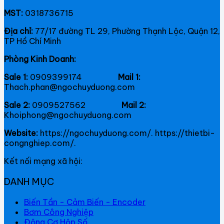
MST:
0318736715
Địa chỉ:
77/17 đường TL 29, Phường Thạnh Lộc, Quận 12,
TP Hồ Chí Minh
Phòng Kinh Doanh:
Sale 1:
0909399174
Mail 1:
Thach.phan@ngochuyduong.com
Sale 2:
0909527562
Mail 2:
Khoiphong@ngochuyduong.com
Website:
https://ngochuyduong.com/. https://thietbi-
congnghiep.com/.
Kết nối mạng xã hội:
DANH MỤC
Biến Tần - Cảm Biến - Encoder
Bơm Công Nghiệp
Động Cơ Hộp Số