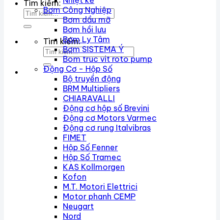
Nhiệt kế
Tìm kiếm:
Bơm Công Nghiệp
Bơm dầu mỡ
Bơm hồi lưu
Bơm Ly Tâm
Tìm kiếm:
Bơm SISTEMA Ý
Bom truc vit roto pump
Động Cơ - Hộp Số
Bộ truyền động
BRM Multipliers
CHIARAVALLI
Động cơ hộp số Brevini
Động cơ Motors Varmec
Động cơ rung Italvibras
FIMET
Hộp Số Fenner
Hộp Số Tramec
KAS Kollmorgen
Kofon
M.T. Motori Elettrici
Motor phanh CEMP
Neugart
Nord