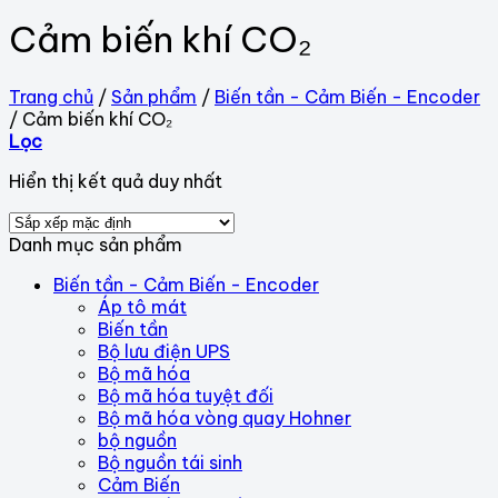
Cảm biến khí CO₂
Trang chủ
/
Sản phẩm
/
Biến tần - Cảm Biến - Encoder
/
Cảm biến khí CO₂
Lọc
Hiển thị kết quả duy nhất
Danh mục sản phẩm
Biến tần - Cảm Biến - Encoder
Áp tô mát
Biến tần
Bộ lưu điện UPS
Bộ mã hóa
Bộ mã hóa tuyệt đối
Bộ mã hóa vòng quay Hohner
bộ nguồn
Bộ nguồn tái sinh
Cảm Biến