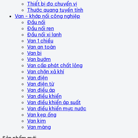
Thiết bị đo chuyển vị
Thước quang tuyến tính
Van - khớp nối công nghiệp
Đầu nối
Đầu nối ren
Đầu nối xi lanh
Van 1 chiều
Van an toàn
Van bi
Van bướm
Van cấp phát chất lỏng
Van chặn xả khí
Van điện
Van điện từ
Van điều áp
Van điều khiển
Van điều khiển áp suất
Van điều khiển mực nước
Van kẹp ống
Van kim
Van màng
Sản phẩm mới