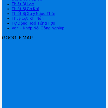
Thiết Bị Lọc
Thiết Bị Cơ Khí
Thiết Bị Xử ý Nước Thải
Thuỷ Lực Khí Nén
Tự Động Hoá Tổng Hợp
Van - Khớp Nối Công Nghiệp
GOOGLE MAP