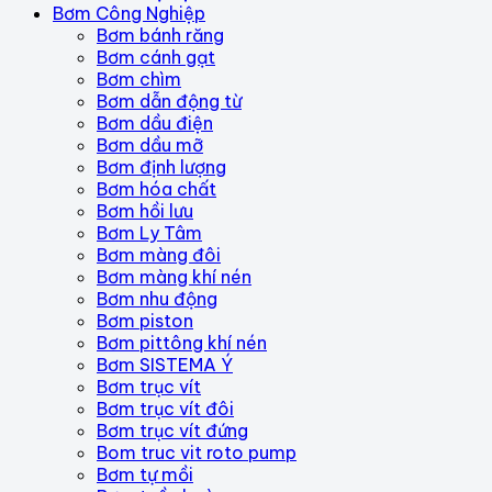
Bơm Công Nghiệp
Bơm bánh răng
Bơm cánh gạt
Bơm chìm
Bơm dẫn động từ
Bơm dầu điện
Bơm dầu mỡ
Bơm định lượng
Bơm hóa chất
Bơm hồi lưu
Bơm Ly Tâm
Bơm màng đôi
Bơm màng khí nén
Bơm nhu động
Bơm piston
Bơm pittông khí nén
Bơm SISTEMA Ý
Bơm trục vít
Bơm trục vít đôi
Bơm trục vít đứng
Bom truc vit roto pump
Bơm tự mồi