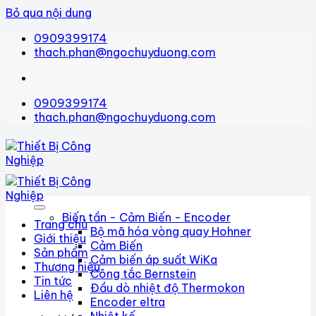
Bỏ qua nội dung
0909399174
thach.phan@ngochuyduong.com
0909399174
thach.phan@ngochuyduong.com
Biến tần - Cảm Biến - Encoder
Trang chủ
Bộ mã hóa vòng quay Hohner
Giới thiệu
Cảm Biến
Sản phẩm
Cảm biến áp suất WiKa
Thương hiệu
Công tắc Bernstein
Tin tức
Đầu dò nhiệt độ Thermokon
Liên hệ
Encoder eltra