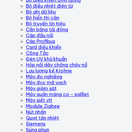
Bộ điều nhiệt điện từ
Bộ ghi dữ liệu
Bộ hiển thị cân
Bộ truyền tín hiệu
Cân băng tải động
Cáp đầu nối
Cáp Profibus
Card điều khiển
Công Tắc
Đèn UV khử khuẩn
Hộp nối dây chống cháy nổ
Lưu lượng kế Krohne
Máy đo nghiêng
Máy đọc mã vạch
Máy giám sát
Máy quấn màng co - palllet
Máy siết vít
Module Zigbee
Nút nhấn
Quạt tản nhiệt
Siemens
Súng phun