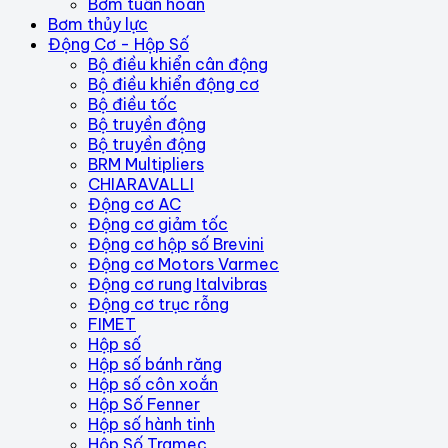
Bơm tuần hoàn
Bơm thủy lực
Động Cơ - Hộp Số
Bộ điều khiển cân động
Bộ điều khiển động cơ
Bộ điều tốc
Bộ truyền động
Bộ truyền động
BRM Multipliers
CHIARAVALLI
Động cơ AC
Động cơ giảm tốc
Động cơ hộp số Brevini
Động cơ Motors Varmec
Động cơ rung Italvibras
Động cơ trục rỗng
FIMET
Hộp số
Hộp số bánh răng
Hộp số côn xoắn
Hộp Số Fenner
Hộp số hành tinh
Hộp Số Tramec