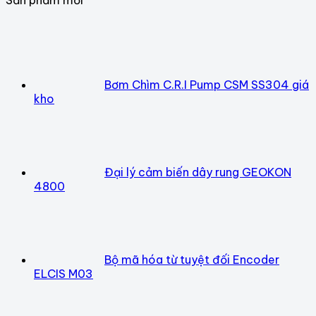
Bơm Chìm C.R.I Pump CSM SS304 giá
kho
Đại lý cảm biến dây rung GEOKON
4800
Bộ mã hóa từ tuyệt đối Encoder
ELCIS M03