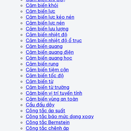
Cảm biến khói
Cảm biến lực
Cảm biến lực kéo nén
Cảm biến lực nén
Cảm biến lưu lượng
Cảm biến nhiệt độ
Cảm biến nhiệt độ ổ trục
Cảm biến quang
Cảm biến quang điện
Cảm biến quang học
Cảm biến rung
Cảm biến tiệm cận
Cảm biến tốc độ
Cảm biến từ
Cảm biến từ trường
Cảm biến vị trí tuyến tính
Cảm biến vùng an toàn
Cầu đấu dây
Công tắc áp suất
Công tắc báo mức dạng xoay
Công tắc Bernstein
Công tắc chênh áp