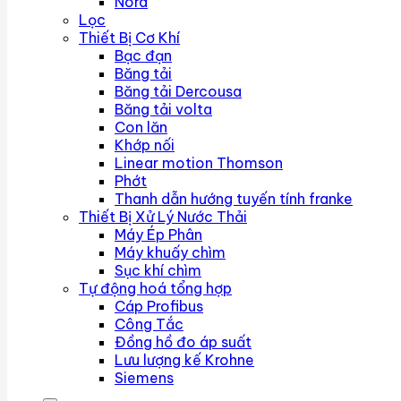
Nord
Lọc
Thiết Bị Cơ Khí
Bạc đạn
Băng tải
Băng tải Dercousa
Băng tải volta
Con lăn
Khớp nối
Linear motion Thomson
Phớt
Thanh dẫn hướng tuyến tính franke
Thiết Bị Xử Lý Nước Thải
Máy Ép Phân
Máy khuấy chìm
Sục khí chìm
Tự động hoá tổng hợp
Cáp Profibus
Công Tắc
Đồng hồ đo áp suất
Lưu lượng kế Krohne
Siemens