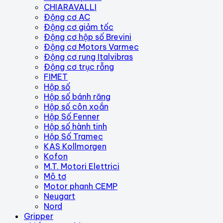
CHIARAVALLI
Động cơ AC
Động cơ giảm tốc
Động cơ hộp số Brevini
Động cơ Motors Varmec
Động cơ rung Italvibras
Động cơ trục rỗng
FIMET
Hộp số
Hộp số bánh răng
Hộp số côn xoắn
Hộp Số Fenner
Hộp số hành tinh
Hộp Số Tramec
KAS Kollmorgen
Kofon
M.T. Motori Elettrici
Mô tơ
Motor phanh CEMP
Neugart
Nord
Gripper