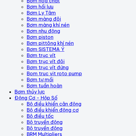
Bơm hóa chất
Bơm hồi lưu
Bơm Ly Tâm
Bơm màng đôi
Bơm màng khí nén
Bơm nhu động
Bơm piston
Bơm pittông khí nén
Bơm SISTEMA Ý
Bơm trục vít
Bơm trục vít đôi
Bơm trục vít đứng
Bom truc vit roto pump
Bơm tự mồi
Bơm tuần hoàn
Bơm thủy lực
Động Cơ - Hộp Số
Bộ điều khiển cân động
Bộ điều khiển động cơ
Bộ điều tốc
Bộ truyền động
Bộ truyền động
BRM Multipliers