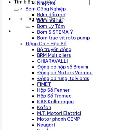
Tìm kiếm:
Nhiệt kế
Bơm Công Nghiệp
Bơm dầu mỡ
Tìm kiếm:
Bơm hồi lưu
Bơm Ly Tâm
Bơm SISTEMA Ý
Bom truc vit roto pump
Động Cơ - Hộp Số
Bộ truyền động
BRM Multipliers
CHIARAVALLI
Động cơ hộp số Brevini
Động cơ Motors Varmec
Động cơ rung Italvibras
FIMET
Hộp Số Fenner
Hộp Số Tramec
KAS Kollmorgen
Kofon
M.T. Motori Elettrici
Motor phanh CEMP
Neugart