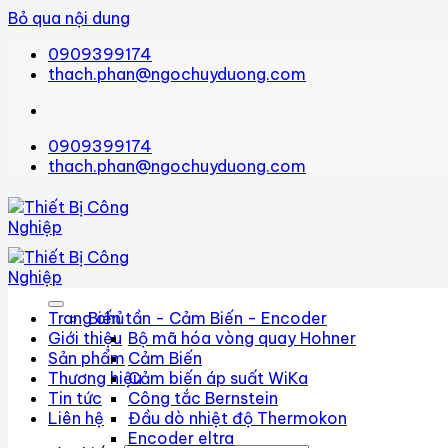
Bỏ qua nội dung
0909399174
thach.phan@ngochuyduong.com
0909399174
thach.phan@ngochuyduong.com
Trang chủ
Biến tần - Cảm Biến - Encoder
Giới thiệu
Bộ mã hóa vòng quay Hohner
Sản phẩm
Cảm Biến
Thương hiệu
Cảm biến áp suất WiKa
Tin tức
Công tắc Bernstein
Liên hệ
Đầu dò nhiệt độ Thermokon
Encoder eltra