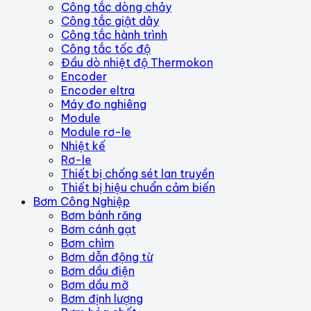
Công tắc dòng chảy
Công tắc giật dây
Công tắc hành trình
Công tắc tốc độ
Đầu dò nhiệt độ Thermokon
Encoder
Encoder eltra
Máy đo nghiêng
Module
Module rơ-le
Nhiệt kế
Rơ-le
Thiết bị chống sét lan truyền
Thiết bị hiệu chuẩn cảm biến
Bơm Công Nghiệp
Bơm bánh răng
Bơm cánh gạt
Bơm chìm
Bơm dẫn động từ
Bơm dầu điện
Bơm dầu mỡ
Bơm định lượng