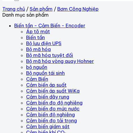
Trang chủ
/
Sản phẩm
/
Bơm Công Nghiệp
Danh mục sản phẩm
Biến tần - Cảm Biến - Encoder
Áp tô mát
Biến tần
Bộ lưu điện UPS
Bộ mã hóa
Bộ mã hóa tuyệt đối
Bộ mã hóa vòng quay Hohner
bộ nguồn
Bộ nguồn tái sinh
Cảm Biến
Cảm biến áp suất
Cảm biến áp suất WiKa
Cảm biến dây rung
Cảm biến đo độ nghiêng
Cảm biến đo mức nước
Cảm biến độ nghiêng
Cảm biến đo tải trọng
Cảm biến giám sát
Cảm biến khí CO₂