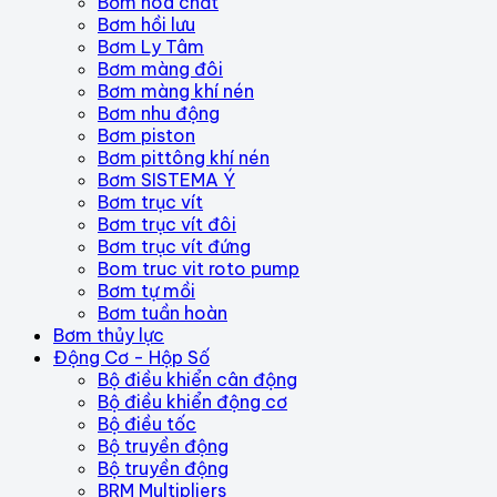
Bơm hóa chất
Bơm hồi lưu
Bơm Ly Tâm
Bơm màng đôi
Bơm màng khí nén
Bơm nhu động
Bơm piston
Bơm pittông khí nén
Bơm SISTEMA Ý
Bơm trục vít
Bơm trục vít đôi
Bơm trục vít đứng
Bom truc vit roto pump
Bơm tự mồi
Bơm tuần hoàn
Bơm thủy lực
Động Cơ - Hộp Số
Bộ điều khiển cân động
Bộ điều khiển động cơ
Bộ điều tốc
Bộ truyền động
Bộ truyền động
BRM Multipliers