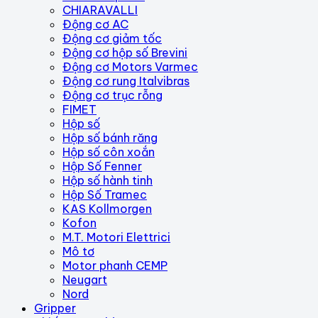
CHIARAVALLI
Động cơ AC
Động cơ giảm tốc
Động cơ hộp số Brevini
Động cơ Motors Varmec
Động cơ rung Italvibras
Động cơ trục rỗng
FIMET
Hộp số
Hộp số bánh răng
Hộp số côn xoắn
Hộp Số Fenner
Hộp số hành tinh
Hộp Số Tramec
KAS Kollmorgen
Kofon
M.T. Motori Elettrici
Mô tơ
Motor phanh CEMP
Neugart
Nord
Gripper