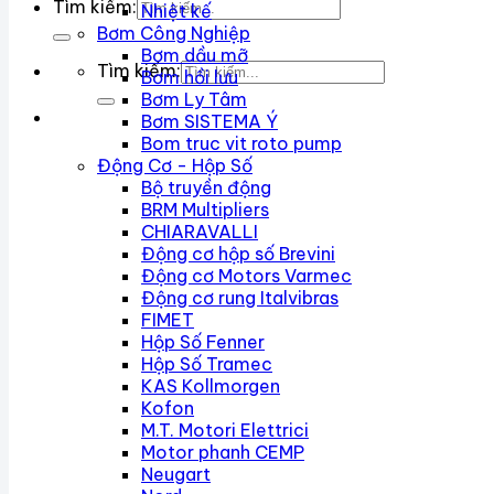
Tìm kiếm:
Nhiệt kế
Bơm Công Nghiệp
Bơm dầu mỡ
Tìm kiếm:
Bơm hồi lưu
Bơm Ly Tâm
Bơm SISTEMA Ý
Bom truc vit roto pump
Động Cơ - Hộp Số
Bộ truyền động
BRM Multipliers
CHIARAVALLI
Động cơ hộp số Brevini
Động cơ Motors Varmec
Động cơ rung Italvibras
FIMET
Hộp Số Fenner
Hộp Số Tramec
KAS Kollmorgen
Kofon
M.T. Motori Elettrici
Motor phanh CEMP
Neugart