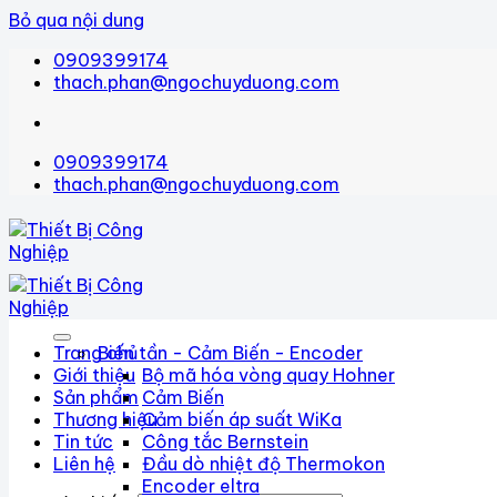
Bỏ qua nội dung
0909399174
thach.phan@ngochuyduong.com
0909399174
thach.phan@ngochuyduong.com
Trang chủ
Biến tần - Cảm Biến - Encoder
Giới thiệu
Bộ mã hóa vòng quay Hohner
Sản phẩm
Cảm Biến
Thương hiệu
Cảm biến áp suất WiKa
Tin tức
Công tắc Bernstein
Liên hệ
Đầu dò nhiệt độ Thermokon
Encoder eltra