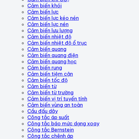
Cảm biến khói
Cảm biến lực
Cảm biến lực kéo nén
Cảm biến lực nén
Cảm biến lưu lượng
Cảm biến nhiệt độ
Cảm biến nhiệt độ ổ trục
Cảm biến quang
Cảm biến quang điện
Cảm biến quang học
Cảm biến rung
Cảm biến tiệm cận
Cảm biến tốc độ
Cảm biến từ
Cảm biến từ trường
Cảm biến vị trí tuyến tính
Cảm biến vùng an toàn
Cầu đấu dây
Công tắc áp suất
Công tắc báo mức dạng xoay
Công tắc Bernstein
Công tắc chênh áp