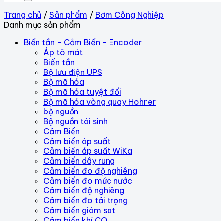
Trang chủ
/
Sản phẩm
/
Bơm Công Nghiệp
Danh mục sản phẩm
Biến tần - Cảm Biến - Encoder
Áp tô mát
Biến tần
Bộ lưu điện UPS
Bộ mã hóa
Bộ mã hóa tuyệt đối
Bộ mã hóa vòng quay Hohner
bộ nguồn
Bộ nguồn tái sinh
Cảm Biến
Cảm biến áp suất
Cảm biến áp suất WiKa
Cảm biến dây rung
Cảm biến đo độ nghiêng
Cảm biến đo mức nước
Cảm biến độ nghiêng
Cảm biến đo tải trọng
Cảm biến giám sát
Cảm biến khí CO₂