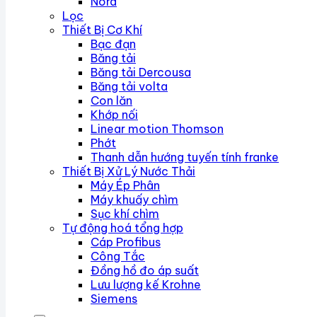
Nord
Lọc
Thiết Bị Cơ Khí
Bạc đạn
Băng tải
Băng tải Dercousa
Băng tải volta
Con lăn
Khớp nối
Linear motion Thomson
Phớt
Thanh dẫn hướng tuyến tính franke
Thiết Bị Xử Lý Nước Thải
Máy Ép Phân
Máy khuấy chìm
Sục khí chìm
Tự động hoá tổng hợp
Cáp Profibus
Công Tắc
Đồng hồ đo áp suất
Lưu lượng kế Krohne
Siemens