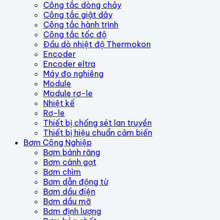
Công tắc dòng chảy
Công tắc giật dây
Công tắc hành trình
Công tắc tốc độ
Đầu dò nhiệt độ Thermokon
Encoder
Encoder eltra
Máy đo nghiêng
Module
Module rơ-le
Nhiệt kế
Rơ-le
Thiết bị chống sét lan truyền
Thiết bị hiệu chuẩn cảm biến
Bơm Công Nghiệp
Bơm bánh răng
Bơm cánh gạt
Bơm chìm
Bơm dẫn động từ
Bơm dầu điện
Bơm dầu mỡ
Bơm định lượng