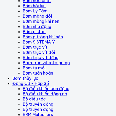
Bơm hóa chất
Bơm hồi lưu
Bơm Ly Tâm
Bơm màng đôi
Bơm màng khí nén
Bơm nhu động
Bơm piston
Bơm pittông khí nén
Bơm SISTEMA Ý
Bơm trục vít
Bơm trục vít đôi
Bơm trục vít đứng
Bom truc vit roto pump
Bơm tự mồi
Bơm tuần hoàn
Bơm thủy lực
Động Cơ - Hộp Số
Bộ điều khiển cân động
Bộ điều khiển động cơ
Bộ điều tốc
Bộ truyền động
Bộ truyền động
BRM Multipliers