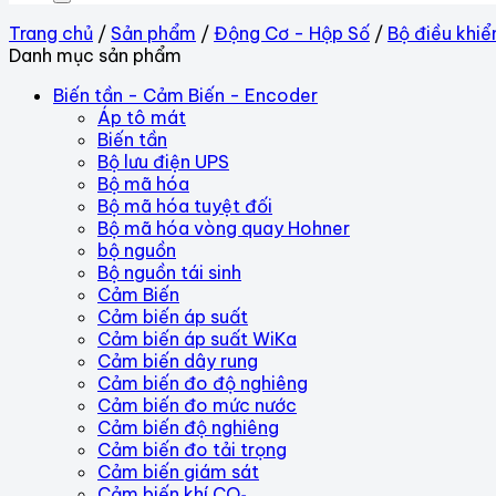
Trang chủ
/
Sản phẩm
/
Động Cơ - Hộp Số
/
Bộ điều khi
Danh mục sản phẩm
Biến tần - Cảm Biến - Encoder
Áp tô mát
Biến tần
Bộ lưu điện UPS
Bộ mã hóa
Bộ mã hóa tuyệt đối
Bộ mã hóa vòng quay Hohner
bộ nguồn
Bộ nguồn tái sinh
Cảm Biến
Cảm biến áp suất
Cảm biến áp suất WiKa
Cảm biến dây rung
Cảm biến đo độ nghiêng
Cảm biến đo mức nước
Cảm biến độ nghiêng
Cảm biến đo tải trọng
Cảm biến giám sát
Cảm biến khí CO₂