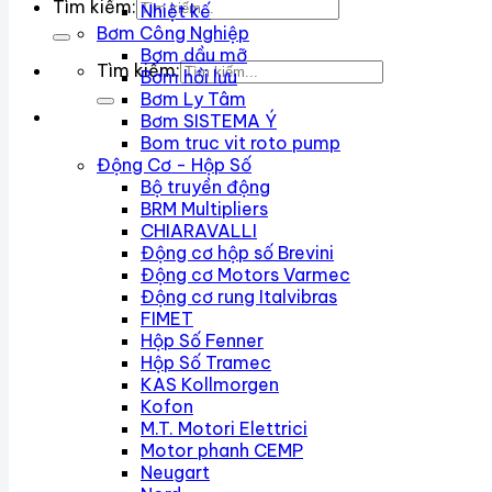
Tìm kiếm:
Nhiệt kế
Bơm Công Nghiệp
Bơm dầu mỡ
Tìm kiếm:
Bơm hồi lưu
Bơm Ly Tâm
Bơm SISTEMA Ý
Bom truc vit roto pump
Động Cơ - Hộp Số
Bộ truyền động
BRM Multipliers
CHIARAVALLI
Động cơ hộp số Brevini
Động cơ Motors Varmec
Động cơ rung Italvibras
FIMET
Hộp Số Fenner
Hộp Số Tramec
KAS Kollmorgen
Kofon
M.T. Motori Elettrici
Motor phanh CEMP
Neugart