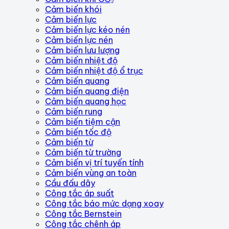
Cảm biến khói
Cảm biến lực
Cảm biến lực kéo nén
Cảm biến lực nén
Cảm biến lưu lượng
Cảm biến nhiệt độ
Cảm biến nhiệt độ ổ trục
Cảm biến quang
Cảm biến quang điện
Cảm biến quang học
Cảm biến rung
Cảm biến tiệm cận
Cảm biến tốc độ
Cảm biến từ
Cảm biến từ trường
Cảm biến vị trí tuyến tính
Cảm biến vùng an toàn
Cầu đấu dây
Công tắc áp suất
Công tắc báo mức dạng xoay
Công tắc Bernstein
Công tắc chênh áp