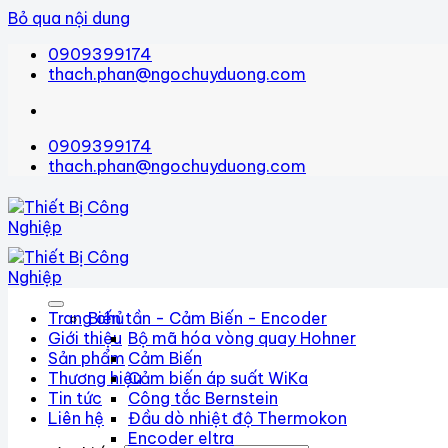
Bỏ qua nội dung
0909399174
thach.phan@ngochuyduong.com
0909399174
thach.phan@ngochuyduong.com
Trang chủ
Biến tần - Cảm Biến - Encoder
Giới thiệu
Bộ mã hóa vòng quay Hohner
Sản phẩm
Cảm Biến
Thương hiệu
Cảm biến áp suất WiKa
Tin tức
Công tắc Bernstein
Liên hệ
Đầu dò nhiệt độ Thermokon
Encoder eltra