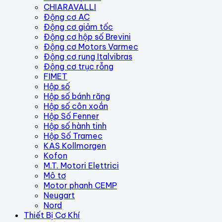
CHIARAVALLI
Động cơ AC
Động cơ giảm tốc
Động cơ hộp số Brevini
Động cơ Motors Varmec
Động cơ rung Italvibras
Động cơ trục rỗng
FIMET
Hộp số
Hộp số bánh răng
Hộp số côn xoắn
Hộp Số Fenner
Hộp số hành tinh
Hộp Số Tramec
KAS Kollmorgen
Kofon
M.T. Motori Elettrici
Mô tơ
Motor phanh CEMP
Neugart
Nord
Thiết Bị Cơ Khí