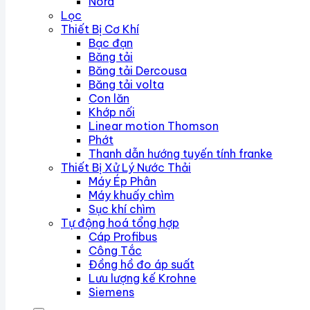
Nord
Lọc
Thiết Bị Cơ Khí
Bạc đạn
Băng tải
Băng tải Dercousa
Băng tải volta
Con lăn
Khớp nối
Linear motion Thomson
Phớt
Thanh dẫn hướng tuyến tính franke
Thiết Bị Xử Lý Nước Thải
Máy Ép Phân
Máy khuấy chìm
Sục khí chìm
Tự động hoá tổng hợp
Cáp Profibus
Công Tắc
Đồng hồ đo áp suất
Lưu lượng kế Krohne
Siemens