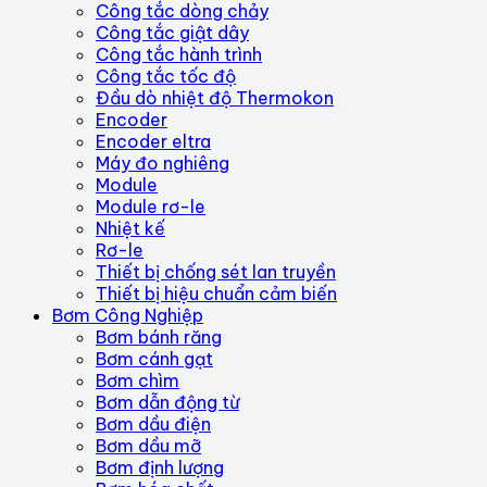
Công tắc dòng chảy
Công tắc giật dây
Công tắc hành trình
Công tắc tốc độ
Đầu dò nhiệt độ Thermokon
Encoder
Encoder eltra
Máy đo nghiêng
Module
Module rơ-le
Nhiệt kế
Rơ-le
Thiết bị chống sét lan truyền
Thiết bị hiệu chuẩn cảm biến
Bơm Công Nghiệp
Bơm bánh răng
Bơm cánh gạt
Bơm chìm
Bơm dẫn động từ
Bơm dầu điện
Bơm dầu mỡ
Bơm định lượng