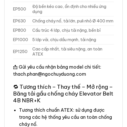
Độ bền kéo cao, ổn định cho nhiều ứng
EP500
dụng
EP630
Chống cháy nổ, tải lớn, puli nhỏ Ø 400 mm
EP800
Cấu trúc 4 lớp, chịu tải nặng, bền bỉ
EP1000
5 lớp vải, chịu dầu mạnh, tải nặng
Cao cấp nhất, tải siêu nặng, an toàn
EP1250
ATEX
📩 Gửi yêu cầu nhận bảng model chi tiết:
thach.phan@ngochuyduong.com
🔁 Tương thích – Thay thế – Mở rộng –
Băng tải gầu chống cháy Elevator Belt
4B NBR+K
Tương thích chuẩn ATEX: sử dụng được
trong các hệ thống yêu cầu an toàn chống
cháy nổ.