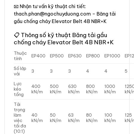
📧 Nhận tư vấn kỹ thuật chi tiết:
thach.phan@ngochuyduong.com – Băng tải
gầu chống cháy Elevator Belt 4B NBR+K
📋 Thông số kỹ thuật Băng tải gầu
chống cháy Elevator Belt 4B NBR+K
Thuộc
EP400
EP500
EP630
EP800
EP1000
EP1
tính
Số lớp
3
3
3
4
4
5
vải
Lực
400
500
630
800
1000
125
kéo
kN/m
kN/m
kN/m
kN/m
kN/m
kN/
tổng
Tải
trọng
làm
40
50
63
80
100
125
việc
kN/m
kN/m
kN/m
kN/m
kN/m
kN/
tối đa
(10:1)