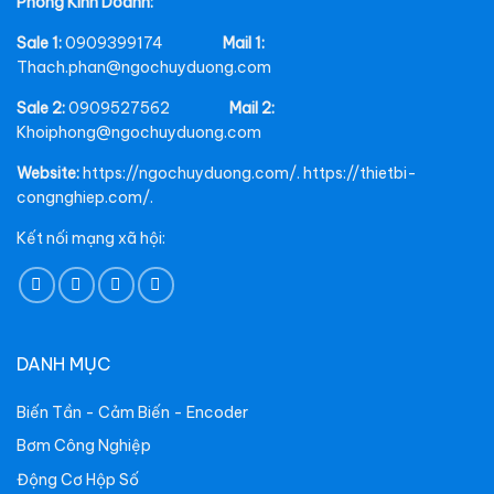
Phòng Kinh Doanh:
Sale 1:
0909399174
Mail 1:
Thach.phan@ngochuyduong.com
Sale 2:
0909527562
Mail 2:
Khoiphong@ngochuyduong.com
Website:
https://ngochuyduong.com/. https://thietbi-
congnghiep.com/.
Kết nối mạng xã hội:
DANH MỤC
Biến Tần - Cảm Biến - Encoder
Bơm Công Nghiệp
Động Cơ Hộp Số