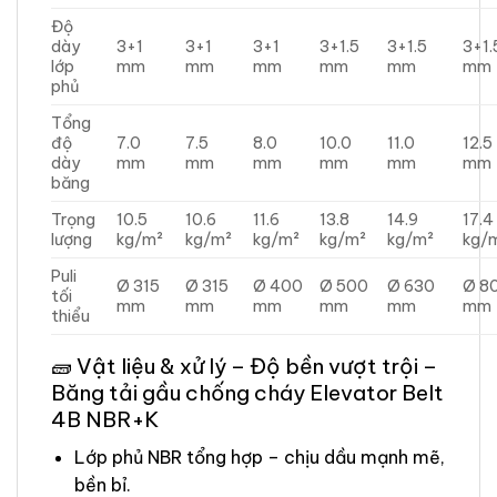
Độ
dày
3+1
3+1
3+1
3+1.5
3+1.5
3+1.
lớp
mm
mm
mm
mm
mm
mm
phủ
Tổng
độ
7.0
7.5
8.0
10.0
11.0
12.5
dày
mm
mm
mm
mm
mm
mm
băng
Trọng
10.5
10.6
11.6
13.8
14.9
17.4
lượng
kg/m²
kg/m²
kg/m²
kg/m²
kg/m²
kg/
Puli
Ø 315
Ø 315
Ø 400
Ø 500
Ø 630
Ø 8
tối
mm
mm
mm
mm
mm
mm
thiểu
🧱 Vật liệu & xử lý – Độ bền vượt trội –
Băng tải gầu chống cháy Elevator Belt
4B NBR+K
Lớp phủ NBR tổng hợp – chịu dầu mạnh mẽ,
bền bỉ.