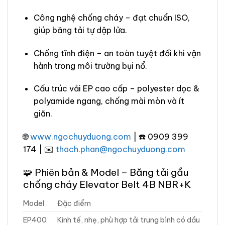
Công nghệ chống cháy – đạt chuẩn ISO,
giúp băng tải tự dập lửa.
Chống tĩnh điện – an toàn tuyệt đối khi vận
hành trong môi trường bụi nổ.
Cấu trúc vải EP cao cấp – polyester dọc &
polyamide ngang, chống mài mòn và ít
giãn.
🌐
www.ngochuyduong.com
| ☎️ 0909 399
174 | ✉️
thach.phan@ngochuyduong.com
🧩 Phiên bản & Model – Băng tải gầu
chống cháy Elevator Belt 4B NBR+K
Model
Đặc điểm
EP400
Kinh tế, nhẹ, phù hợp tải trung bình có dầu