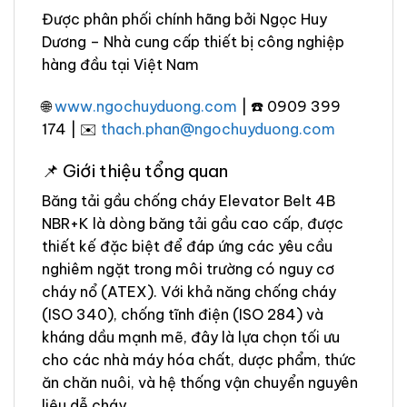
Được phân phối chính hãng bởi Ngọc Huy
Dương – Nhà cung cấp thiết bị công nghiệp
hàng đầu tại Việt Nam
🌐
www.ngochuyduong.com
| ☎️ 0909 399
174 | ✉️
thach.phan@ngochuyduong.com
📌 Giới thiệu tổng quan
Băng tải gầu chống cháy Elevator Belt 4B
NBR+K là dòng băng tải gầu cao cấp, được
thiết kế đặc biệt để đáp ứng các yêu cầu
nghiêm ngặt trong môi trường có nguy cơ
cháy nổ (ATEX). Với khả năng chống cháy
(ISO 340), chống tĩnh điện (ISO 284) và
kháng dầu mạnh mẽ, đây là lựa chọn tối ưu
cho các nhà máy hóa chất, dược phẩm, thức
ăn chăn nuôi, và hệ thống vận chuyển nguyên
liệu dễ cháy.