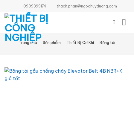
Bỏ
0909399174
thach.phan@ngochuyduong.com
qua
nội
dung
Trang chủ
/
Sản phẩm
/
Thiết Bị Cơ Khí
/
Băng tải