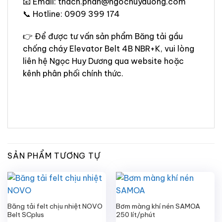
📧 Email: thach.phan@ngochuyduong.com
📞 Hotline: 0909 399 174
👉 Để được tư vấn sản phẩm Băng tải gầu
chống cháy Elevator Belt 4B NBR+K, vui lòng
liên hệ Ngọc Huy Dương qua website hoặc
kênh phân phối chính thức.
SẢN PHẨM TƯƠNG TỰ
Băng tải felt chịu nhiệt NOVO
Bơm màng khí nén SAMOA
Belt SCplus
250 lít/phút