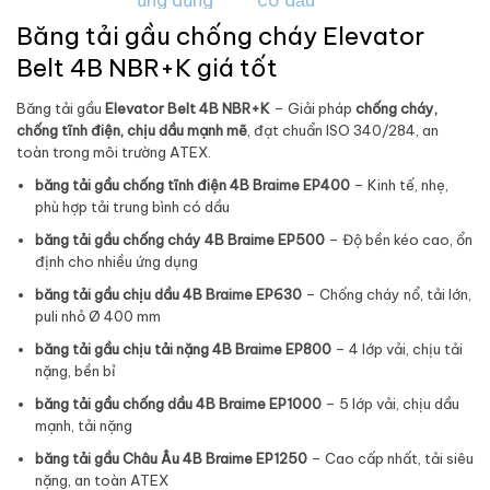
Băng tải gầu chống cháy Elevator
Belt 4B NBR+K giá tốt
Băng tải gầu
Elevator Belt 4B NBR+K
– Giải pháp
chống cháy,
chống tĩnh điện, chịu dầu mạnh mẽ
, đạt chuẩn ISO 340/284, an
toàn trong môi trường ATEX.
băng tải gầu chống tĩnh điện 4B Braime EP400
– Kinh tế, nhẹ,
phù hợp tải trung bình có dầu
băng tải gầu chống cháy 4B Braime EP500
– Độ bền kéo cao, ổn
định cho nhiều ứng dụng
băng tải gầu chịu dầu 4B Braime EP630
– Chống cháy nổ, tải lớn,
puli nhỏ Ø 400 mm
băng tải gầu chịu tải nặng 4B Braime EP800
– 4 lớp vải, chịu tải
nặng, bền bỉ
băng tải gầu chống dầu 4B Braime EP1000
– 5 lớp vải, chịu dầu
mạnh, tải nặng
băng tải gầu Châu Âu 4B Braime EP1250
– Cao cấp nhất, tải siêu
nặng, an toàn ATEX