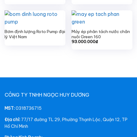
Bơm định lượng Roto Pump đại
Máy ép phân tách nước chăn
lý Việt Nam
nuôi Green 160
93.000.000
₫
CÔNG TY TNHH NGỌC HUY DƯƠNG
MST:
0318736715
Địa chỉ:
77/17 đường TL 29, Phường Thạnh Lộc, Quận 12, TP
Hồ Chí Minh