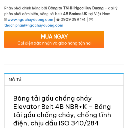
Phân phối chính hãng bởi
Công ty TNHH Ngọc Huy Dương
– đại lý
phân phối cảm biến, băng tải belt
4B Braime UK
tại Việt Nam.
🌐
www.ngochuyduong.com
| ☎️ 0909 399 174 | ✉️
thach.phan@ngochuyduong.com
MUA NGAY
Gọi điện xác nhận và giao hàng tận nơi
MÔ TẢ
Băng tải gầu chống cháy
Elevator Belt 4B NBR+K – Băng
tải gầu chống cháy, chống tĩnh
điện, chịu dầu ISO 340/284