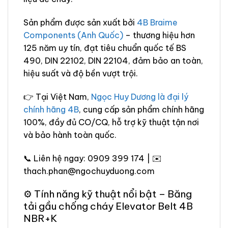
Sản phẩm được sản xuất bởi
4B Braime
Components (Anh Quốc)
– thương hiệu hơn
125 năm uy tín, đạt tiêu chuẩn quốc tế BS
490, DIN 22102, DIN 22104, đảm bảo an toàn,
hiệu suất và độ bền vượt trội.
👉 Tại Việt Nam,
Ngọc Huy Dương là đại lý
chính hãng 4B
, cung cấp sản phẩm chính hãng
100%, đầy đủ CO/CQ, hỗ trợ kỹ thuật tận nơi
và bảo hành toàn quốc.
📞 Liên hệ ngay: 0909 399 174 | ✉️
thach.phan@ngochuyduong.com
⚙️ Tính năng kỹ thuật nổi bật – Băng
tải gầu chống cháy Elevator Belt 4B
NBR+K