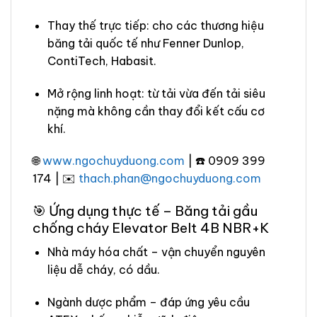
Thay thế trực tiếp: cho các thương hiệu
băng tải quốc tế như Fenner Dunlop,
ContiTech, Habasit.
Mở rộng linh hoạt: từ tải vừa đến tải siêu
nặng mà không cần thay đổi kết cấu cơ
khí.
🌐
www.ngochuyduong.com
| ☎️ 0909 399
174 | ✉️
thach.phan@ngochuyduong.com
🎯 Ứng dụng thực tế – Băng tải gầu
chống cháy Elevator Belt 4B NBR+K
Nhà máy hóa chất – vận chuyển nguyên
liệu dễ cháy, có dầu.
Ngành dược phẩm – đáp ứng yêu cầu