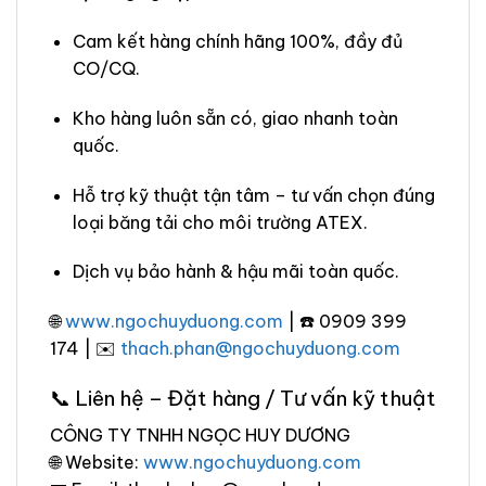
Cam kết hàng chính hãng 100%, đầy đủ
CO/CQ.
Kho hàng luôn sẵn có, giao nhanh toàn
quốc.
Hỗ trợ kỹ thuật tận tâm – tư vấn chọn đúng
loại băng tải cho môi trường ATEX.
Dịch vụ bảo hành & hậu mãi toàn quốc.
🌐
www.ngochuyduong.com
| ☎️ 0909 399
174 | ✉️
thach.phan@ngochuyduong.com
📞 Liên hệ – Đặt hàng / Tư vấn kỹ thuật
CÔNG TY TNHH NGỌC HUY DƯƠNG
🌐 Website:
www.ngochuyduong.com