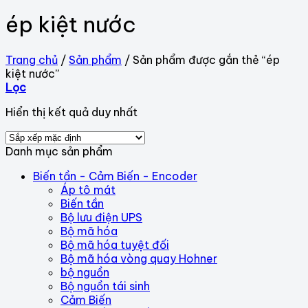
ép kiệt nước
Trang chủ
/
Sản phẩm
/
Sản phẩm được gắn thẻ “ép
kiệt nước”
Lọc
Hiển thị kết quả duy nhất
Danh mục sản phẩm
Biến tần - Cảm Biến - Encoder
Áp tô mát
Biến tần
Bộ lưu điện UPS
Bộ mã hóa
Bộ mã hóa tuyệt đối
Bộ mã hóa vòng quay Hohner
bộ nguồn
Bộ nguồn tái sinh
Cảm Biến