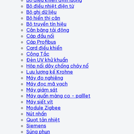
Bộ điều nhiệt điện từ
Bộ ghi dữ liệu
Bộ hiển thị cân
Bộ truyền tín hiệu
Cân băng tải động
Cáp đầu nối
Cáp Profibus
Card điều khiển
Công Tắc
Đèn UV khử khuẩn
Hộp nối dây chống cháy nổ
Lưu lượng kế Krohne
Máy đo nghiêng
Máy đọc mã vạch
Máy giám sát
Máy quấn màng co - palllet
Máy siết vít
Module Zigbee
Nút nhấn
Quạt tản nhiệt
Siemens
Súng phun