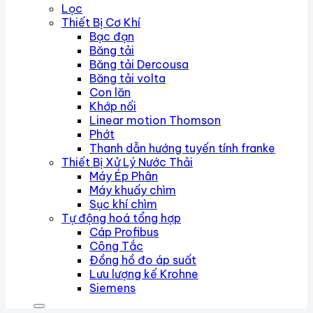
Lọc
Thiết Bị Cơ Khí
Bạc đạn
Băng tải
Băng tải Dercousa
Băng tải volta
Con lăn
Khớp nối
Linear motion Thomson
Phớt
Thanh dẫn hướng tuyến tính franke
Thiết Bị Xử Lý Nước Thải
Máy Ép Phân
Máy khuấy chìm
Sục khí chìm
Tự động hoá tổng hợp
Cáp Profibus
Công Tắc
Đồng hồ đo áp suất
Lưu lượng kế Krohne
Siemens