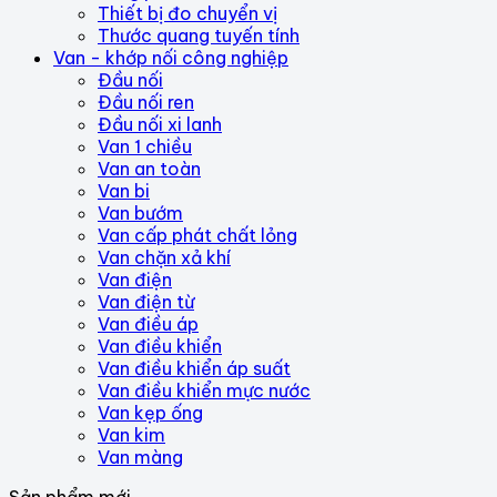
Thiết bị đo chuyển vị
Thước quang tuyến tính
Van - khớp nối công nghiệp
Đầu nối
Đầu nối ren
Đầu nối xi lanh
Van 1 chiều
Van an toàn
Van bi
Van bướm
Van cấp phát chất lỏng
Van chặn xả khí
Van điện
Van điện từ
Van điều áp
Van điều khiển
Van điều khiển áp suất
Van điều khiển mực nước
Van kẹp ống
Van kim
Van màng
Sản phẩm mới