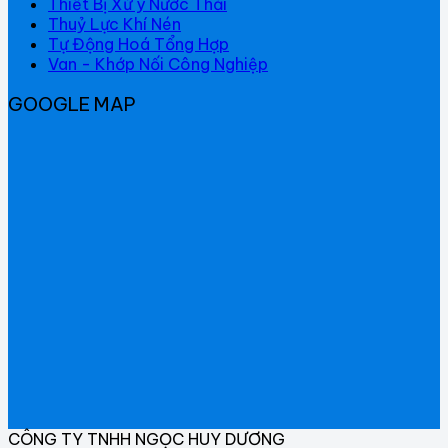
Thiết Bị Xử ý Nước Thải
Thuỷ Lực Khí Nén
Tự Động Hoá Tổng Hợp
Van - Khớp Nối Công Nghiệp
GOOGLE MAP
CÔNG TY TNHH NGỌC HUY DƯƠNG