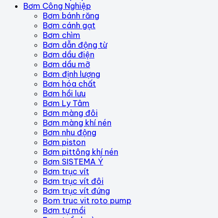
Bơm Công Nghiệp
Bơm bánh răng
Bơm cánh gạt
Bơm chìm
Bơm dẫn động từ
Bơm dầu điện
Bơm dầu mỡ
Bơm định lượng
Bơm hóa chất
Bơm hồi lưu
Bơm Ly Tâm
Bơm màng đôi
Bơm màng khí nén
Bơm nhu động
Bơm piston
Bơm pittông khí nén
Bơm SISTEMA Ý
Bơm trục vít
Bơm trục vít đôi
Bơm trục vít đứng
Bom truc vit roto pump
Bơm tự mồi