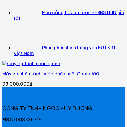
Mua công tắc an toàn BERNSTEIN giá
tốt
Phân phối chính hãng van FUJIKIN
Việt Nam
Máy ép phân tách nước chăn nuôi Green 160
93.000.000
₫
CÔNG TY TNHH NGỌC HUY DƯƠNG
MST:
0318736715