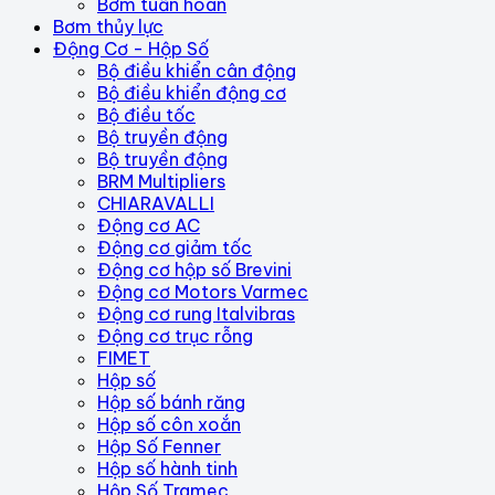
Bơm tuần hoàn
Bơm thủy lực
Động Cơ - Hộp Số
Bộ điều khiển cân động
Bộ điều khiển động cơ
Bộ điều tốc
Bộ truyền động
Bộ truyền động
BRM Multipliers
CHIARAVALLI
Động cơ AC
Động cơ giảm tốc
Động cơ hộp số Brevini
Động cơ Motors Varmec
Động cơ rung Italvibras
Động cơ trục rỗng
FIMET
Hộp số
Hộp số bánh răng
Hộp số côn xoắn
Hộp Số Fenner
Hộp số hành tinh
Hộp Số Tramec