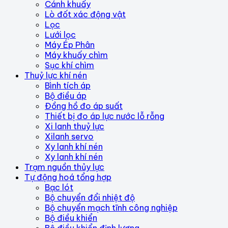
Cánh khuấy
Lò đốt xác động vật
Lọc
Lưới lọc
Máy Ép Phân
Máy khuấy chìm
Sục khí chìm
Thuỷ lực khí nén
Bình tích áp
Bộ điều áp
Đồng hồ đo áp suất
Thiết bị đo áp lực nước lỗ rỗng
Xi lanh thuỷ lực
Xilanh servo
Xy lanh khí nén
Xy lanh khí nén
Trạm nguồn thủy lực
Tự động hoá tổng hợp
Bạc lót
Bộ chuyển đổi nhiệt độ
Bộ chuyển mạch tĩnh công nghiệp
Bộ điều khiển
Bộ điều khiển định lượng