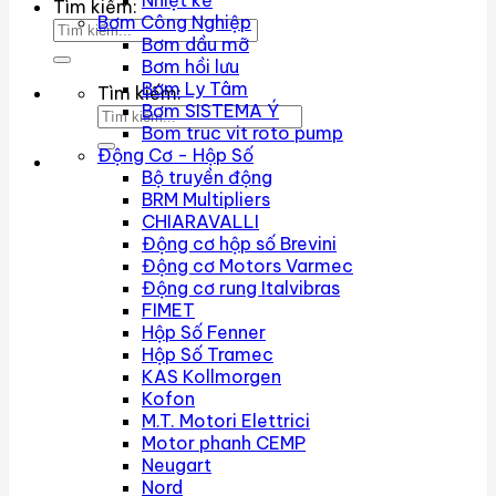
Nhiệt kế
Tìm kiếm:
Bơm Công Nghiệp
Bơm dầu mỡ
Bơm hồi lưu
Bơm Ly Tâm
Tìm kiếm:
Bơm SISTEMA Ý
Bom truc vit roto pump
Động Cơ - Hộp Số
Bộ truyền động
BRM Multipliers
CHIARAVALLI
Động cơ hộp số Brevini
Động cơ Motors Varmec
Động cơ rung Italvibras
FIMET
Hộp Số Fenner
Hộp Số Tramec
KAS Kollmorgen
Kofon
M.T. Motori Elettrici
Motor phanh CEMP
Neugart
Nord