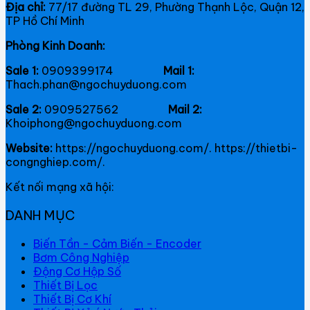
Địa chỉ:
77/17 đường TL 29, Phường Thạnh Lộc, Quận 12,
TP Hồ Chí Minh
Phòng Kinh Doanh:
Sale 1:
0909399174
Mail 1:
Thach.phan@ngochuyduong.com
Sale 2:
0909527562
Mail 2:
Khoiphong@ngochuyduong.com
Website:
https://ngochuyduong.com/. https://thietbi-
congnghiep.com/.
Kết nối mạng xã hội:
DANH MỤC
Biến Tần - Cảm Biến - Encoder
Bơm Công Nghiệp
Động Cơ Hộp Số
Thiết Bị Lọc
Thiết Bị Cơ Khí