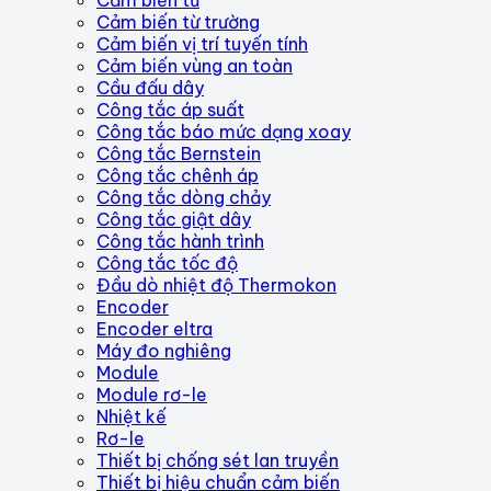
Cảm biến từ trường
Cảm biến vị trí tuyến tính
Cảm biến vùng an toàn
Cầu đấu dây
Công tắc áp suất
Công tắc báo mức dạng xoay
Công tắc Bernstein
Công tắc chênh áp
Công tắc dòng chảy
Công tắc giật dây
Công tắc hành trình
Công tắc tốc độ
Đầu dò nhiệt độ Thermokon
Encoder
Encoder eltra
Máy đo nghiêng
Module
Module rơ-le
Nhiệt kế
Rơ-le
Thiết bị chống sét lan truyền
Thiết bị hiệu chuẩn cảm biến