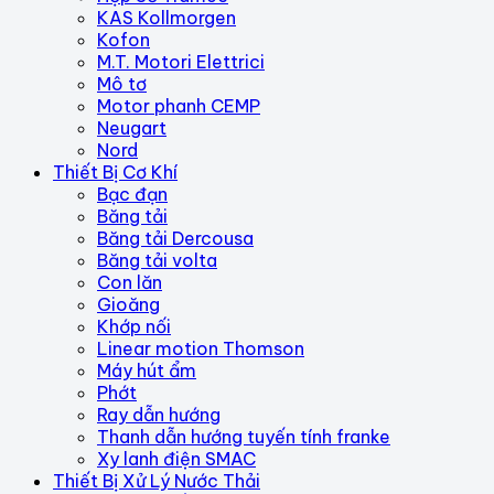
KAS Kollmorgen
Kofon
M.T. Motori Elettrici
Mô tơ
Motor phanh CEMP
Neugart
Nord
Thiết Bị Cơ Khí
Bạc đạn
Băng tải
Băng tải Dercousa
Băng tải volta
Con lăn
Gioăng
Khớp nối
Linear motion Thomson
Máy hút ẩm
Phớt
Ray dẫn hướng
Thanh dẫn hướng tuyến tính franke
Xy lanh điện SMAC
Thiết Bị Xử Lý Nước Thải