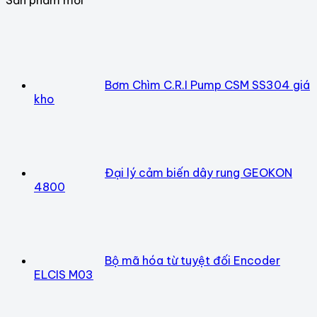
Bơm Chìm C.R.I Pump CSM SS304 giá
kho
Đại lý cảm biến dây rung GEOKON
4800
Bộ mã hóa từ tuyệt đối Encoder
ELCIS M03