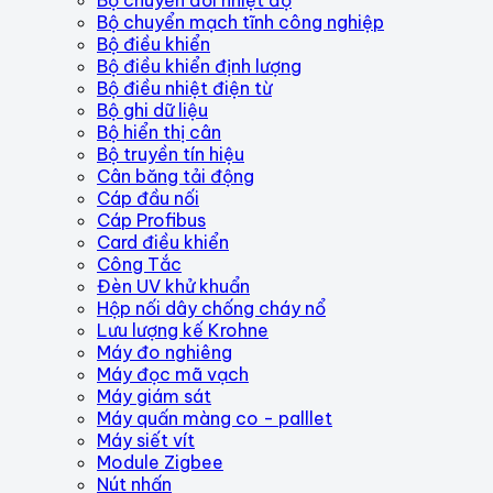
Bộ chuyển mạch tĩnh công nghiệp
Bộ điều khiển
Bộ điều khiển định lượng
Bộ điều nhiệt điện từ
Bộ ghi dữ liệu
Bộ hiển thị cân
Bộ truyền tín hiệu
Cân băng tải động
Cáp đầu nối
Cáp Profibus
Card điều khiển
Công Tắc
Đèn UV khử khuẩn
Hộp nối dây chống cháy nổ
Lưu lượng kế Krohne
Máy đo nghiêng
Máy đọc mã vạch
Máy giám sát
Máy quấn màng co - palllet
Máy siết vít
Module Zigbee
Nút nhấn