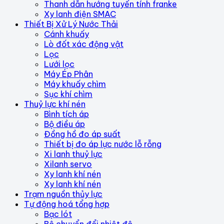
Thanh dẫn hướng tuyến tính franke
Xy lanh điện SMAC
Thiết Bị Xử Lý Nước Thải
Cánh khuấy
Lò đốt xác động vật
Lọc
Lưới lọc
Máy Ép Phân
Máy khuấy chìm
Sục khí chìm
Thuỷ lực khí nén
Bình tích áp
Bộ điều áp
Đồng hồ đo áp suất
Thiết bị đo áp lực nước lỗ rỗng
Xi lanh thuỷ lực
Xilanh servo
Xy lanh khí nén
Xy lanh khí nén
Trạm nguồn thủy lực
Tự động hoá tổng hợp
Bạc lót
Bộ chuyển đổi nhiệt độ