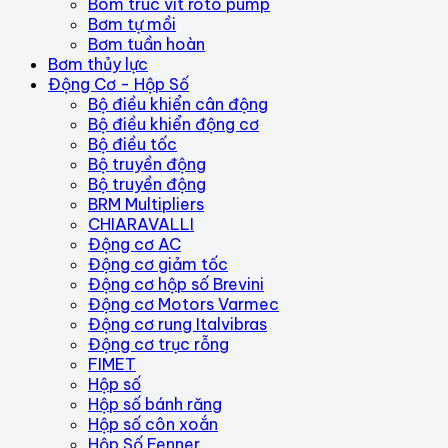
Bom truc vit roto pump
Bơm tự mồi
Bơm tuần hoàn
Bơm thủy lực
Động Cơ - Hộp Số
Bộ điều khiển cân động
Bộ điều khiển động cơ
Bộ điều tốc
Bộ truyền động
Bộ truyền động
BRM Multipliers
CHIARAVALLI
Động cơ AC
Động cơ giảm tốc
Động cơ hộp số Brevini
Động cơ Motors Varmec
Động cơ rung Italvibras
Động cơ trục rỗng
FIMET
Hộp số
Hộp số bánh răng
Hộp số côn xoắn
Hộp Số Fenner