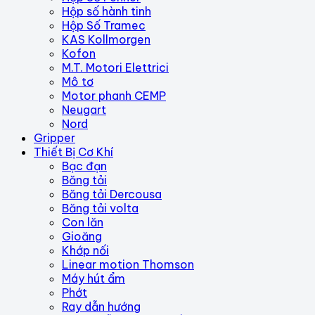
Hộp số hành tinh
Hộp Số Tramec
KAS Kollmorgen
Kofon
M.T. Motori Elettrici
Mô tơ
Motor phanh CEMP
Neugart
Nord
Gripper
Thiết Bị Cơ Khí
Bạc đạn
Băng tải
Băng tải Dercousa
Băng tải volta
Con lăn
Gioăng
Khớp nối
Linear motion Thomson
Máy hút ẩm
Phớt
Ray dẫn hướng