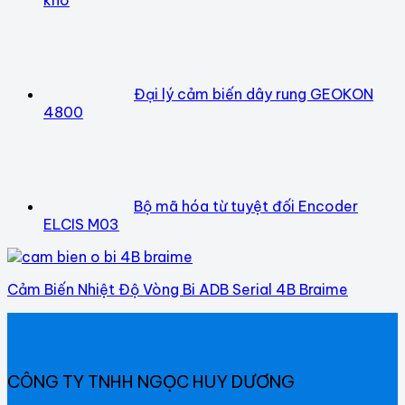
Đại lý cảm biến dây rung GEOKON
4800
Bộ mã hóa từ tuyệt đối Encoder
ELCIS M03
Cảm Biến Nhiệt Độ Vòng Bi ADB Serial 4B Braime
CÔNG TY TNHH NGỌC HUY DƯƠNG