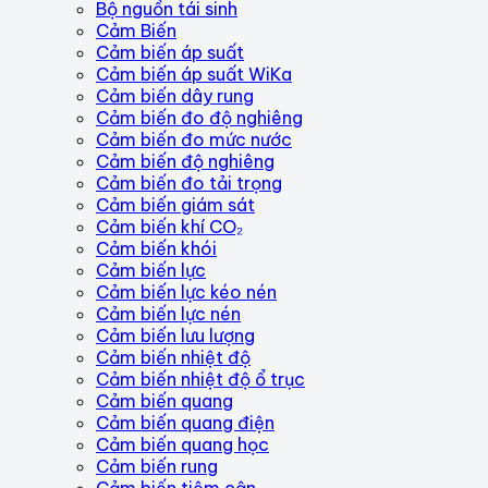
Bộ nguồn tái sinh
Cảm Biến
Cảm biến áp suất
Cảm biến áp suất WiKa
Cảm biến dây rung
Cảm biến đo độ nghiêng
Cảm biến đo mức nước
Cảm biến độ nghiêng
Cảm biến đo tải trọng
Cảm biến giám sát
Cảm biến khí CO₂
Cảm biến khói
Cảm biến lực
Cảm biến lực kéo nén
Cảm biến lực nén
Cảm biến lưu lượng
Cảm biến nhiệt độ
Cảm biến nhiệt độ ổ trục
Cảm biến quang
Cảm biến quang điện
Cảm biến quang học
Cảm biến rung
Cảm biến tiệm cận