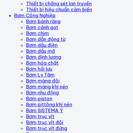
Thiết bị chống sét lan truyền
Thiết bị hiệu chuẩn cảm biến
Bơm Công Nghiệp
Bơm bánh răng
Bơm cánh gạt
Bơm chìm
Bơm dẫn động từ
Bơm dầu điện
Bơm dầu mỡ
Bơm định lượng
Bơm hóa chất
Bơm hồi lưu
Bơm Ly Tâm
Bơm màng đôi
Bơm màng khí nén
Bơm nhu động
Bơm piston
Bơm pittông khí nén
Bơm SISTEMA Ý
Bơm trục vít
Bơm trục vít đôi
Bơm trục vít đứng