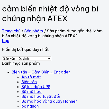
cảm biến nhiệt độ vòng bi
chứng nhận ATEX
Trang chủ
/
Sản phẩm
/
Sản phẩm được gắn thẻ “cảm
biến nhiệt độ vòng bi chứng nhận ATEX”
Lọc
Hiển thị kết quả duy nhất
Danh mục sản phẩm
Biến tần - Cảm Biến - Encoder
Áp tô mát
Biến tần
Bộ lưu điện UPS
Bộ mã hóa
Bộ mã hóa tuyệt đối
Bộ mã hóa vòng quay Hohner
bộ nguồn