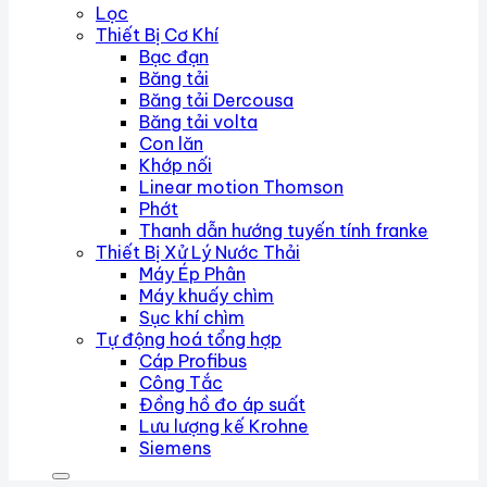
Lọc
Thiết Bị Cơ Khí
Bạc đạn
Băng tải
Băng tải Dercousa
Băng tải volta
Con lăn
Khớp nối
Linear motion Thomson
Phớt
Thanh dẫn hướng tuyến tính franke
Thiết Bị Xử Lý Nước Thải
Máy Ép Phân
Máy khuấy chìm
Sục khí chìm
Tự động hoá tổng hợp
Cáp Profibus
Công Tắc
Đồng hồ đo áp suất
Lưu lượng kế Krohne
Siemens