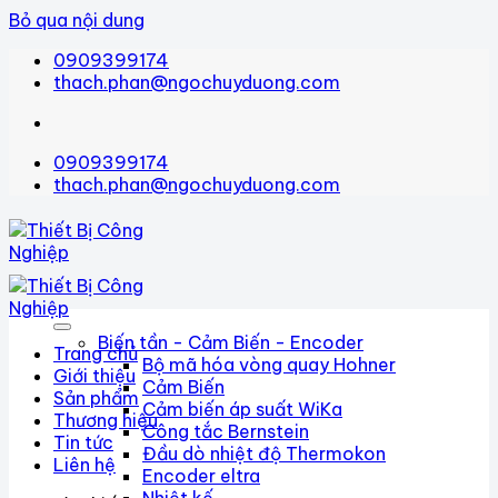
Bỏ qua nội dung
0909399174
thach.phan@ngochuyduong.com
0909399174
thach.phan@ngochuyduong.com
Biến tần - Cảm Biến - Encoder
Trang chủ
Bộ mã hóa vòng quay Hohner
Giới thiệu
Cảm Biến
Sản phẩm
Cảm biến áp suất WiKa
Thương hiệu
Công tắc Bernstein
Tin tức
Đầu dò nhiệt độ Thermokon
Liên hệ
Encoder eltra