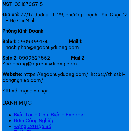
MST:
0318736715
Địa chỉ:
77/17 đường TL 29, Phường Thạnh Lộc, Quận 12,
TP Hồ Chí Minh
Phòng Kinh Doanh:
Sale 1:
0909399174
Mail 1:
Thach.phan@ngochuyduong.com
Sale 2:
0909527562
Mail 2:
Khoiphong@ngochuyduong.com
Website:
https://ngochuyduong.com/. https://thietbi-
congnghiep.com/.
Kết nối mạng xã hội:
DANH MỤC
Biến Tần - Cảm Biến - Encoder
Bơm Công Nghiệp
Động Cơ Hộp Số