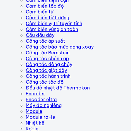
Cảm biến tốc độ
Cảm biến từ
Cảm biến từ trường
Cảm biến vị trí tuyến tính
Cảm biến vùng an toàn
Cầu đấu dây
Công tắc áp suất
Công tắc báo mức dạng xoay
Công tắc Bernstein
Công tắc chênh áp
Công tắc dòng chảy
Công tắc giật dây
Công tắc hành trình
Công tắc tốc độ
Đầu dò nhiệt độ Thermokon
Encoder
Encoder eltra
Máy đo nghiêng
Module
Module rơ-le
Nhiệt kế
Rơ-le