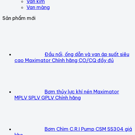
Van kim
Van màng
Sản phẩm mới
Đầu nối, ống dẫn và van áp suất siêu
cao Maximator Chính hãng CO/CQ đầy đủ
Bơm thủy lực khí nén Maximator
MPLV SPLV GPLV Chính hãng
Bơm Chìm C.R.I Pump CSM SS304 giá
kho