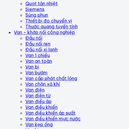
Quạt tản nhiệt
Siemens
Súng phun
Thiết bị đo chuyển vị
Thước quang tuyến tính
Van - khớp nối công nghiệp
Đầu nối
Đầu nối ren
Đầu nối xi lanh
Van 1 chiều
Van an toàn
Van bi
Van bướm
Van cấp phát chất lỏng
Van chặn xả khí
Van điện
Van điện từ
Van điều áp
Van điều khiển
Van điều khiển áp suất
Van điều khiển mực nước
Van kẹp ống