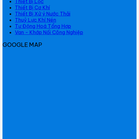
Thiết Bị Lọc
Thiết Bị Cơ Khí
Thiết Bị Xử ý Nước Thải
Thuỷ Lực Khí Nén
Tự Động Hoá Tổng Hợp
Van - Khớp Nối Công Nghiệp
GOOGLE MAP