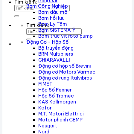
Nhiệt kế
Tìm kiếm:
Bơm Công Nghiệp
Bơm dầu mỡ
Bơm hồi lưu
Bơm Ly Tâm
Tìm kiếm:
Bơm SISTEMA Ý
Bom truc vit roto pump
Động Cơ - Hộp Số
Bộ truyền động
BRM Multipliers
CHIARAVALLI
Động cơ hộp số Brevini
Động cơ Motors Varmec
Động cơ rung Italvibras
FIMET
Hộp Số Fenner
Hộp Số Tramec
KAS Kollmorgen
Kofon
M.T. Motori Elettrici
Motor phanh CEMP
Neugart
Nord