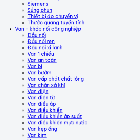
Siemens
Súng phun
Thiết bị đo chuyển vị
Thước quang tuyến tính
Van - khớp nối công nghiệp
Đầu nối
Đầu nối ren
Đầu nối xi lanh
Van 1 chiều
Van an toàn
Van bi
Van bướm
Van cấp phát chất lỏng
Van chặn xả khí
Van điện
Van điện từ
Van điều áp
Van điều khiển
Van điều khiển áp suất
Van điều khiển mực nước
Van kẹp ống
Van kim