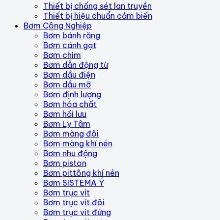
Thiết bị chống sét lan truyền
Thiết bị hiệu chuẩn cảm biến
Bơm Công Nghiệp
Bơm bánh răng
Bơm cánh gạt
Bơm chìm
Bơm dẫn động từ
Bơm dầu điện
Bơm dầu mỡ
Bơm định lượng
Bơm hóa chất
Bơm hồi lưu
Bơm Ly Tâm
Bơm màng đôi
Bơm màng khí nén
Bơm nhu động
Bơm piston
Bơm pittông khí nén
Bơm SISTEMA Ý
Bơm trục vít
Bơm trục vít đôi
Bơm trục vít đứng