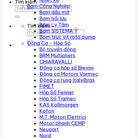
Nhiệt kế
Tìm kiếm:
Bơm Công Nghiệp
Bơm dầu mỡ
Bơm hồi lưu
Bơm Ly Tâm
Tìm kiếm:
Bơm SISTEMA Ý
Bom truc vit roto pump
Động Cơ - Hộp Số
Bộ truyền động
BRM Multipliers
CHIARAVALLI
Động cơ hộp số Brevini
Động cơ Motors Varmec
Động cơ rung Italvibras
FIMET
Hộp Số Fenner
Hộp Số Tramec
KAS Kollmorgen
Kofon
M.T. Motori Elettrici
Motor phanh CEMP
Neugart
Nord