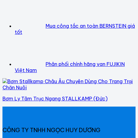
Mua công tắc an toàn BERNSTEIN giá
tốt
Phân phối chính hãng van FUJIKIN
Việt Nam
Bơm Ly Tâm Trục Ngang STALLKAMP (Đức)
CÔNG TY TNHH NGỌC HUY DƯƠNG