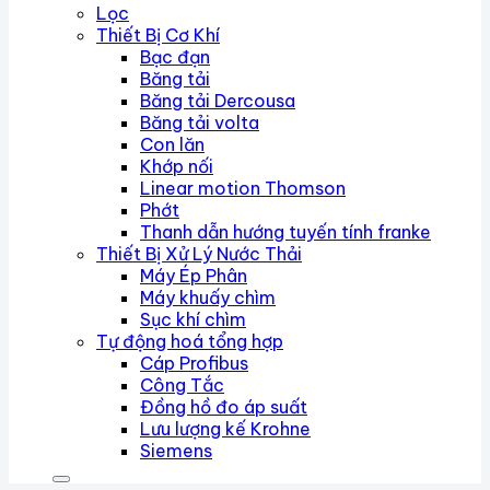
Lọc
Thiết Bị Cơ Khí
Bạc đạn
Băng tải
Băng tải Dercousa
Băng tải volta
Con lăn
Khớp nối
Linear motion Thomson
Phớt
Thanh dẫn hướng tuyến tính franke
Thiết Bị Xử Lý Nước Thải
Máy Ép Phân
Máy khuấy chìm
Sục khí chìm
Tự động hoá tổng hợp
Cáp Profibus
Công Tắc
Đồng hồ đo áp suất
Lưu lượng kế Krohne
Siemens