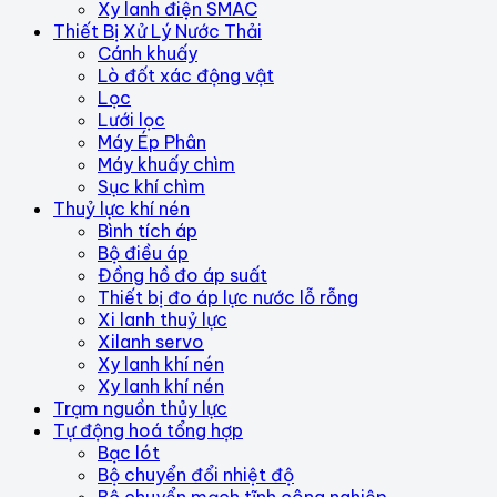
Xy lanh điện SMAC
Thiết Bị Xử Lý Nước Thải
Cánh khuấy
Lò đốt xác động vật
Lọc
Lưới lọc
Máy Ép Phân
Máy khuấy chìm
Sục khí chìm
Thuỷ lực khí nén
Bình tích áp
Bộ điều áp
Đồng hồ đo áp suất
Thiết bị đo áp lực nước lỗ rỗng
Xi lanh thuỷ lực
Xilanh servo
Xy lanh khí nén
Xy lanh khí nén
Trạm nguồn thủy lực
Tự động hoá tổng hợp
Bạc lót
Bộ chuyển đổi nhiệt độ
Bộ chuyển mạch tĩnh công nghiệp