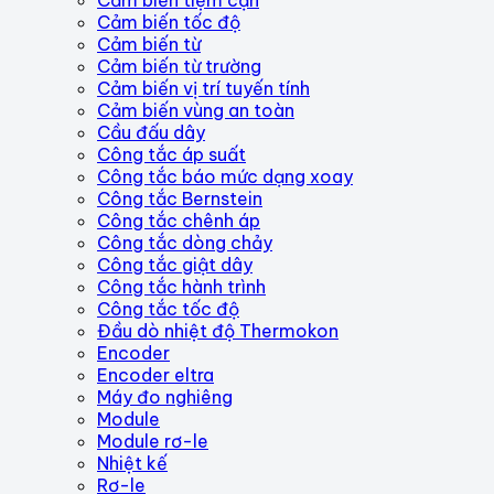
Cảm biến tốc độ
Cảm biến từ
Cảm biến từ trường
Cảm biến vị trí tuyến tính
Cảm biến vùng an toàn
Cầu đấu dây
Công tắc áp suất
Công tắc báo mức dạng xoay
Công tắc Bernstein
Công tắc chênh áp
Công tắc dòng chảy
Công tắc giật dây
Công tắc hành trình
Công tắc tốc độ
Đầu dò nhiệt độ Thermokon
Encoder
Encoder eltra
Máy đo nghiêng
Module
Module rơ-le
Nhiệt kế
Rơ-le