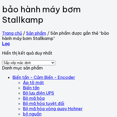
bảo hành máy bơm
Stallkamp
Trang chủ
/
Sản phẩm
/
Sản phẩm được gắn thẻ “bảo
hành máy bơm Stallkamp”
Lọc
Hiển thị kết quả duy nhất
Danh mục sản phẩm
Biến tần - Cảm Biến - Encoder
Áp tô mát
Biến tần
Bộ lưu điện UPS
Bộ mã hóa
Bộ mã hóa tuyệt đối
Bộ mã hóa vòng quay Hohner
bộ nguồn