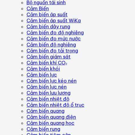
Bộ nguồn tái sinh
Cảm Biến
Cảm biến áp suất
Cảm biến áp suất WiKa
Cảm biến dây rung
Cảm biến đo độ nghiêng
Cảm biến đo mức nước
Cảm biến độ nghiêng
Cảm biến đo tải trọng
Cảm biến giám sát
Cảm biến khí CO₂
Cảm biến khói
Cảm biến lực
Cảm biến lực kéo nén
Cảm biến lực nén
Cảm biến lưu lượng
Cảm biến nhiệt độ
Cảm biến nhiệt độ ổ trục
Cảm biến quang
Cảm biến quang điện
Cảm biến quang học
Cảm biến rung
Cảm biến tiệm cận