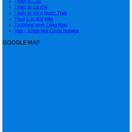
Thiết Bị Lọc
Thiết Bị Cơ Khí
Thiết Bị Xử ý Nước Thải
Thuỷ Lực Khí Nén
Tự Động Hoá Tổng Hợp
Van - Khớp Nối Công Nghiệp
GOOGLE MAP