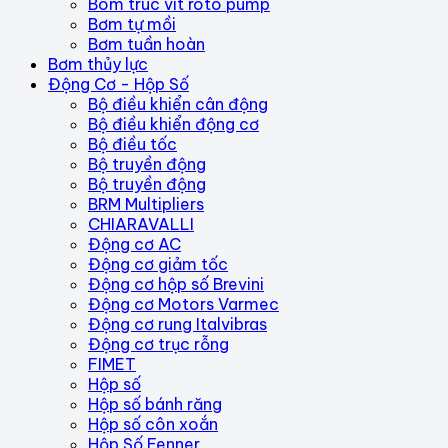
Bom truc vit roto pump
Bơm tự mồi
Bơm tuần hoàn
Bơm thủy lực
Động Cơ - Hộp Số
Bộ điều khiển cân động
Bộ điều khiển động cơ
Bộ điều tốc
Bộ truyền động
Bộ truyền động
BRM Multipliers
CHIARAVALLI
Động cơ AC
Động cơ giảm tốc
Động cơ hộp số Brevini
Động cơ Motors Varmec
Động cơ rung Italvibras
Động cơ trục rỗng
FIMET
Hộp số
Hộp số bánh răng
Hộp số côn xoắn
Hộp Số Fenner