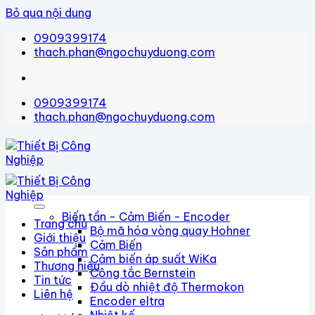
Bỏ qua nội dung
0909399174
thach.phan@ngochuyduong.com
0909399174
thach.phan@ngochuyduong.com
Biến tần - Cảm Biến - Encoder
Trang chủ
Bộ mã hóa vòng quay Hohner
Giới thiệu
Cảm Biến
Sản phẩm
Cảm biến áp suất WiKa
Thương hiệu
Công tắc Bernstein
Tin tức
Đầu dò nhiệt độ Thermokon
Liên hệ
Encoder eltra