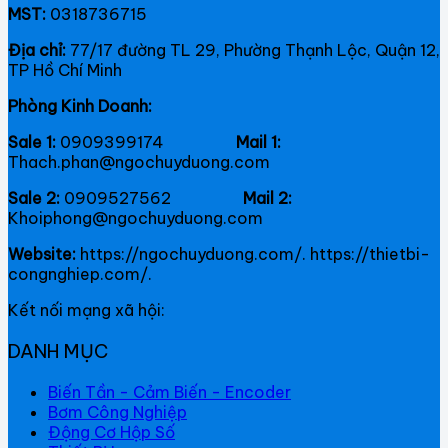
MST:
0318736715
Địa chỉ:
77/17 đường TL 29, Phường Thạnh Lộc, Quận 12,
TP Hồ Chí Minh
Phòng Kinh Doanh:
Sale 1:
0909399174
Mail 1:
Thach.phan@ngochuyduong.com
Sale 2:
0909527562
Mail 2:
Khoiphong@ngochuyduong.com
Website:
https://ngochuyduong.com/. https://thietbi-
congnghiep.com/.
Kết nối mạng xã hội:
DANH MỤC
Biến Tần - Cảm Biến - Encoder
Bơm Công Nghiệp
Động Cơ Hộp Số