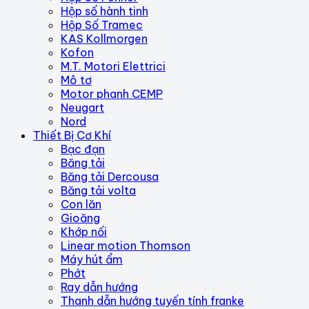
Hộp số hành tinh
Hộp Số Tramec
KAS Kollmorgen
Kofon
M.T. Motori Elettrici
Mô tơ
Motor phanh CEMP
Neugart
Nord
Thiết Bị Cơ Khí
Bạc đạn
Băng tải
Băng tải Dercousa
Băng tải volta
Con lăn
Gioăng
Khớp nối
Linear motion Thomson
Máy hút ẩm
Phớt
Ray dẫn hướng
Thanh dẫn hướng tuyến tính franke