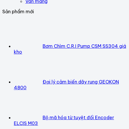
Van màng
Sản phẩm mới
Bơm Chìm C.R.I Pump CSM SS304 giá
kho
Đại lý cảm biến dây rung GEOKON
4800
Bộ mã hóa từ tuyệt đối Encoder
ELCIS M03