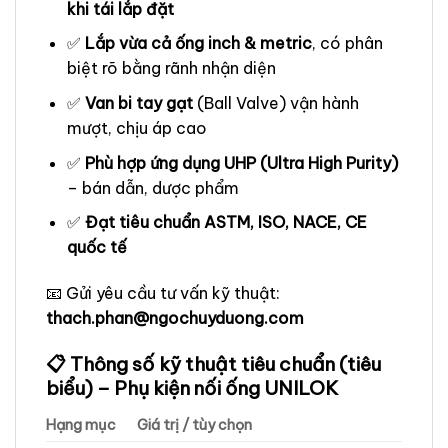
khi tái lắp đặt
✅
Lắp vừa cả ống inch & metric
, có phân
biệt rõ bằng rãnh nhận diện
✅
Van bi tay gạt
(Ball Valve) vận hành
mượt, chịu áp cao
✅
Phù hợp ứng dụng UHP (Ultra High Purity)
– bán dẫn, dược phẩm
✅
Đạt tiêu chuẩn ASTM, ISO, NACE, CE
quốc tế
📧 Gửi yêu cầu tư vấn kỹ thuật:
thach.phan@ngochuyduong.com
📋 Thông số kỹ thuật tiêu chuẩn (tiêu
biểu) – Phụ kiện nối ống UNILOK
Hạng mục
Giá trị / tùy chọn