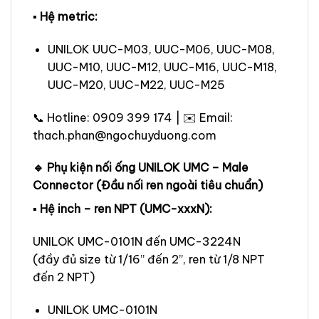
▪ Hệ metric:
UNILOK UUC-M03, UUC-M06, UUC-M08,
UUC-M10, UUC-M12, UUC-M16, UUC-M18,
UUC-M20, UUC-M22, UUC-M25
📞 Hotline: 0909 399 174 | ✉️ Email:
thach.phan@ngochuyduong.com
🔹 Phụ kiện nối ống UNILOK UMC – Male
Connector (Đầu nối ren ngoài tiêu chuẩn)
▪ Hệ inch – ren NPT (UMC-xxxN):
UNILOK UMC-0101N đến UMC-3224N
(đầy đủ size từ 1/16” đến 2”, ren từ 1/8 NPT
đến 2 NPT)
UNILOK UMC-0101N