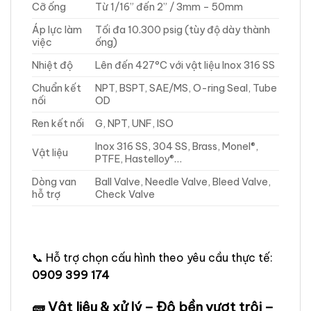
Cỡ ống
Từ 1/16” đến 2” / 3mm – 50mm
Áp lực làm
Tối đa 10.300 psig (tùy độ dày thành
việc
ống)
Nhiệt độ
Lên đến 427°C với vật liệu Inox 316 SS
Chuẩn kết
NPT, BSPT, SAE/MS, O-ring Seal, Tube
nối
OD
Ren kết nối
G, NPT, UNF, ISO
Inox 316 SS, 304 SS, Brass, Monel®,
Vật liệu
PTFE, Hastelloy®…
Dòng van
Ball Valve, Needle Valve, Bleed Valve,
hỗ trợ
Check Valve
📞 Hỗ trợ chọn cấu hình theo yêu cầu thực tế:
0909 399 174
🧱 Vật liệu & xử lý – Độ bền vượt trội –