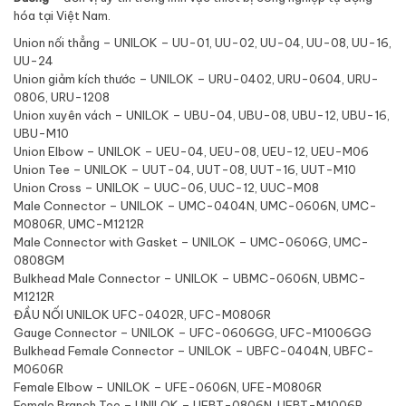
hóa tại Việt Nam.
Union nối thẳng – UNILOK – UU-01, UU-02, UU-04, UU-08, UU-16,
UU-24
Union giảm kích thước – UNILOK – URU-0402, URU-0604, URU-
0806, URU-1208
Union xuyên vách – UNILOK – UBU-04, UBU-08, UBU-12, UBU-16,
UBU-M10
Union Elbow – UNILOK – UEU-04, UEU-08, UEU-12, UEU-M06
Union Tee – UNILOK – UUT-04, UUT-08, UUT-16, UUT-M10
Union Cross – UNILOK – UUC-06, UUC-12, UUC-M08
Male Connector – UNILOK – UMC-0404N, UMC-0606N, UMC-
M0806R, UMC-M1212R
Male Connector with Gasket – UNILOK – UMC-0606G, UMC-
0808GM
Bulkhead Male Connector – UNILOK – UBMC-0606N, UBMC-
M1212R
ĐẦU NỐI UNILOK UFC-0402R, UFC-M0806R
Gauge Connector – UNILOK – UFC-0606GG, UFC-M1006GG
Bulkhead Female Connector – UNILOK – UBFC-0404N, UBFC-
M0606R
Female Elbow – UNILOK – UFE-0606N, UFE-M0806R
Female Branch Tee – UNILOK – UFBT-0806N, UFBT-M1006R