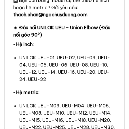
📩 Bạn cần bảng model cụ thể theo hệ inch
hoặc hệ metric? Gửi yêu cầu:
thach.phan@ngochuyduong.com
🔹 Đầu nối UNILOK UEU – Union Elbow (Đầu
nối góc 90°)
▪ Hệ inch:
UNILOK UEU-01, UEU-02, UEU-03, UEU-
04, UEU-05, UEU-06, UEU-08, UEU-10,
UEU-12, UEU-14, UEU-16, UEU-20, UEU-
24, UEU-32
▪ Hệ metric:
UNILOK UEU-M03, UEU-M04, UEU-M06,
UEU-M08, UEU-M10, UEU-M12, UEU-M14,
UEU-M15, UEU-M16, UEU-M18, UEU-M20,
UEU-M22, UEU-M25, UEU-M28, UEU-M30,