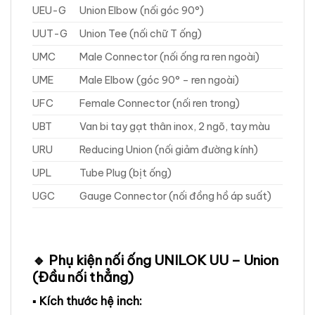
UEU-G
Union Elbow (nối góc 90°)
UUT-G
Union Tee (nối chữ T ống)
UMC
Male Connector (nối ống ra ren ngoài)
UME
Male Elbow (góc 90° – ren ngoài)
UFC
Female Connector (nối ren trong)
UBT
Van bi tay gạt thân inox, 2 ngõ, tay màu
URU
Reducing Union (nối giảm đường kính)
UPL
Tube Plug (bịt ống)
UGC
Gauge Connector (nối đồng hồ áp suất)
🔹 Phụ kiện nối ống UNILOK UU – Union
(Đầu nối thẳng)
▪ Kích thước hệ inch: