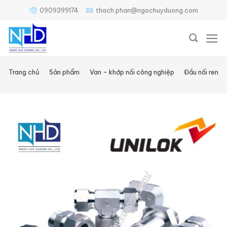
Bỏ
0909399174
thach.phan@ngochuyduong.com
qua
nội
dung
Trang chủ
/
Sản phẩm
/
Van - khớp nối công nghiệp
/
Đầu nối ren