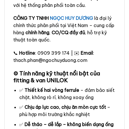
với hệ thống phân phối toàn cầu.
CÔNG TY TNHH
NGỌC HUY DƯƠNG
là đại lý
chính thức phân phối tại Việt Nam – cung cấp
hàng
chính hãng
,
CO/CQ đầy đủ
, hỗ trợ kỹ
thuật toàn quốc.
📞
Hotline
: 0909 399 174 | ✉️
Email
:
thach.phan@ngochuyduong.com
⚙️ Tính năng kỹ thuật nổi bật của
fitting & van UNILOK
✅
Thiết kế hai vòng ferrule
– đảm bảo siết
chặt, không rò rỉ, không xoay ống
✅
Chịu áp lực cao, chịu ăn mòn cực tốt
–
phù hợp môi trường khắc nghiệt
✅
Dễ tháo – dễ lắp – không biến dạng ống