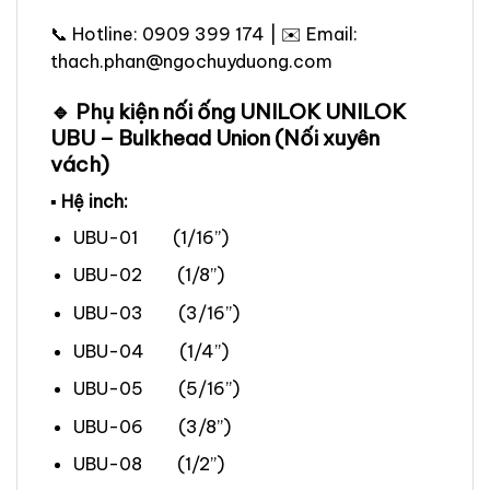
📞 Hotline: 0909 399 174 | ✉️ Email:
thach.phan@ngochuyduong.com
🔹 Phụ kiện nối ống UNILOK UNILOK
UBU – Bulkhead Union (Nối xuyên
vách)
▪ Hệ inch:
UBU-01 (1/16”)
UBU-02 (1/8”)
UBU-03 (3/16”)
UBU-04 (1/4”)
UBU-05 (5/16”)
UBU-06 (3/8”)
UBU-08 (1/2”)