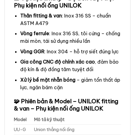
Phụ kiện nối ống UNILOK
Thân fitting & van
: Inox 316 SS – chuẩn
ASTM A479
Vòng ferrule
: Inox 316 SS, tôi cứng – chống
mài mòn, tái sử dụng nhiều lần
Vòng GGR
: Inox 304 – hỗ trợ siết đúng lực
Gia công CNC độ chính xác cao
, đảm bảo
độ kín & độ đồng tâm tuyệt đối
Xử lý bề mặt nhẵn bóng
– giảm tổn thất áp
lực, ngăn bám cặn
🧩 Phiên bản & Model – UNILOK fitting
& van – Phụ kiện nối ống UNILOK
Model
Mô tả kỹ thuật
UU-G
Union thẳng nối ống