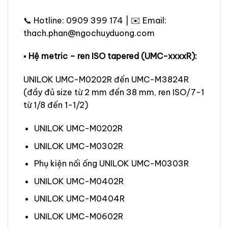
📞 Hotline: 0909 399 174 | ✉️ Email:
thach.phan@ngochuyduong.com
▪ Hệ metric – ren ISO tapered (UMC-xxxxR):
UNILOK UMC-M0202R đến UMC-M3824R
(đầy đủ size từ 2 mm đến 38 mm, ren ISO/7-1
từ 1/8 đến 1-1/2)
UNILOK UMC-M0202R
UNILOK UMC-M0302R
Phụ kiện nối ống UNILOK UMC-M0303R
UNILOK UMC-M0402R
UNILOK UMC-M0404R
UNILOK UMC-M0602R