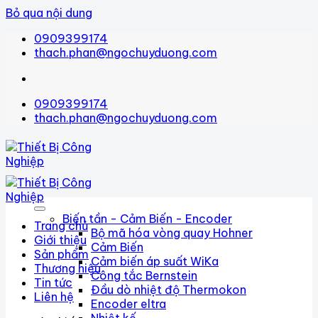
Bỏ qua nội dung
0909399174
thach.phan@ngochuyduong.com
0909399174
thach.phan@ngochuyduong.com
Biến tần - Cảm Biến - Encoder
Trang chủ
Bộ mã hóa vòng quay Hohner
Giới thiệu
Cảm Biến
Sản phẩm
Cảm biến áp suất WiKa
Thương hiệu
Công tắc Bernstein
Tin tức
Đầu dò nhiệt độ Thermokon
Liên hệ
Encoder eltra