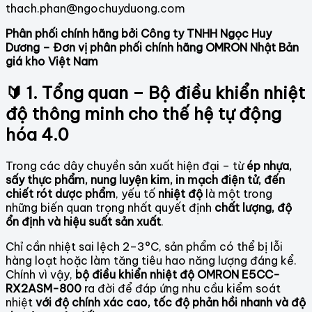
thach.phan@ngochuyduong.com
Phân phối chính hãng bởi Công ty TNHH Ngọc Huy
Dương – Đơn vị phân phối chính hãng OMRON Nhật Bản
giá kho Việt Nam
🔰 1. Tổng quan – Bộ điều khiển nhiệt
độ thông minh cho thế hệ tự động
hóa 4.0
Trong các dây chuyền sản xuất hiện đại – từ
ép nhựa,
sấy thực phẩm, nung luyện kim, in mạch điện tử, đến
chiết rót dược phẩm
, yếu tố
nhiệt độ
là một trong
những biến quan trọng nhất quyết định
chất lượng, độ
ổn định và hiệu suất sản xuất
.
Chỉ cần nhiệt sai lệch 2–3°C, sản phẩm có thể bị lỗi
hàng loạt hoặc làm tăng tiêu hao năng lượng đáng kể.
Chính vì vậy,
bộ điều khiển nhiệt độ OMRON E5CC-
RX2ASM-800
ra đời để đáp ứng nhu cầu kiểm soát
nhiệt
với độ chính xác cao, tốc độ phản hồi nhanh và độ