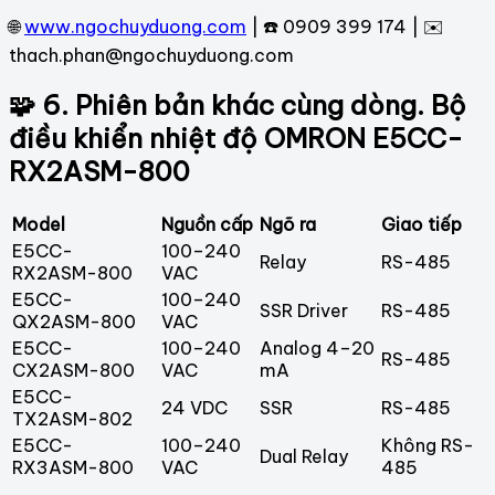
🌐
www.ngochuyduong.com
| ☎️ 0909 399 174 | ✉️
thach.phan@ngochuyduong.com
🧩 6. Phiên bản khác cùng dòng. Bộ
điều khiển nhiệt độ OMRON E5CC-
RX2ASM-800
Model
Nguồn cấp
Ngõ ra
Giao tiếp
E5CC-
100–240
Relay
RS-485
RX2ASM-800
VAC
E5CC-
100–240
SSR Driver
RS-485
QX2ASM-800
VAC
E5CC-
100–240
Analog 4–20
RS-485
CX2ASM-800
VAC
mA
E5CC-
24 VDC
SSR
RS-485
TX2ASM-802
E5CC-
100–240
Không RS-
Dual Relay
RX3ASM-800
VAC
485