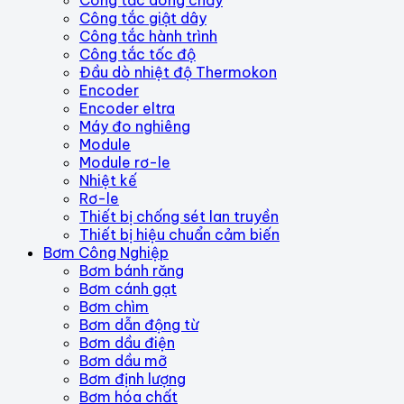
Công tắc dòng chảy
Công tắc giật dây
Công tắc hành trình
Công tắc tốc độ
Đầu dò nhiệt độ Thermokon
Encoder
Encoder eltra
Máy đo nghiêng
Module
Module rơ-le
Nhiệt kế
Rơ-le
Thiết bị chống sét lan truyền
Thiết bị hiệu chuẩn cảm biến
Bơm Công Nghiệp
Bơm bánh răng
Bơm cánh gạt
Bơm chìm
Bơm dẫn động từ
Bơm dầu điện
Bơm dầu mỡ
Bơm định lượng
Bơm hóa chất