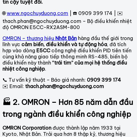
tin cậy tuyệt đối.
🌐
www.ngochuyduong.com
| ☎️ 0909 399 174 | ✉️
thach.phan@ngochuyduong.com – Bộ điều khiển nhiệt
độ OMRON E5CC-RX2ASM-800
OMRON – thương hiệu
Nhật Bản
hàng đầu thế giới trong
lĩnh vực
cảm biến, điều khiển và tự động hóa
, đã tích
hợp vào dòng
E5CC
công nghệ điều khiển PID tiên tiến
cùng khả năng giao tiếp thông minh RS-485, biến bộ
điều khiển này thành
“trái tim” của mọi hệ thống điều
nhiệt công nghiệp
.
📞 Tư vấn kỹ thuật – Báo giá nhanh:
0909 399 174
✉️ Email:
thach.phan@ngochuyduong.com
🏭 2. OMRON – Hơn 85 năm dẫn đầu
trong ngành điều khiển công nghiệp
OMRON Corporation
được thành lập năm 1933 tại
Kyoto, Nhật Bản. Trải qua hơn 8 thập kỷ, thương hiệu