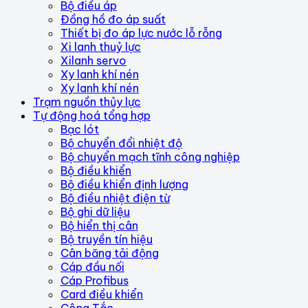
Bộ điều áp
Đồng hồ đo áp suất
Thiết bị đo áp lực nước lỗ rỗng
Xi lanh thuỷ lực
Xilanh servo
Xy lanh khí nén
Xy lanh khí nén
Trạm nguồn thủy lực
Tự động hoá tổng hợp
Bạc lót
Bộ chuyển đổi nhiệt độ
Bộ chuyển mạch tĩnh công nghiệp
Bộ điều khiển
Bộ điều khiển định lượng
Bộ điều nhiệt điện từ
Bộ ghi dữ liệu
Bộ hiển thị cân
Bộ truyền tín hiệu
Cân băng tải động
Cáp đầu nối
Cáp Profibus
Card điều khiển