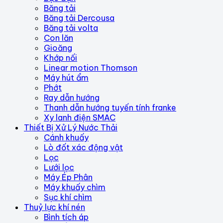
Băng tải
Băng tải Dercousa
Băng tải volta
Con lăn
Gioăng
Khớp nối
Linear motion Thomson
Máy hút ẩm
Phớt
Ray dẫn hướng
Thanh dẫn hướng tuyến tính franke
Xy lanh điện SMAC
Thiết Bị Xử Lý Nước Thải
Cánh khuấy
Lò đốt xác động vật
Lọc
Lưới lọc
Máy Ép Phân
Máy khuấy chìm
Sục khí chìm
Thuỷ lực khí nén
Bình tích áp