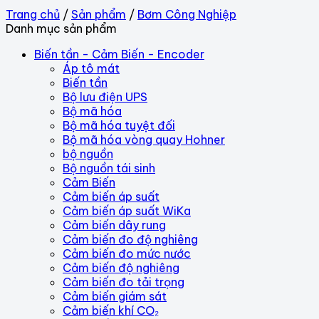
Trang chủ
/
Sản phẩm
/
Bơm Công Nghiệp
Danh mục sản phẩm
Biến tần - Cảm Biến - Encoder
Áp tô mát
Biến tần
Bộ lưu điện UPS
Bộ mã hóa
Bộ mã hóa tuyệt đối
Bộ mã hóa vòng quay Hohner
bộ nguồn
Bộ nguồn tái sinh
Cảm Biến
Cảm biến áp suất
Cảm biến áp suất WiKa
Cảm biến dây rung
Cảm biến đo độ nghiêng
Cảm biến đo mức nước
Cảm biến độ nghiêng
Cảm biến đo tải trọng
Cảm biến giám sát
Cảm biến khí CO₂