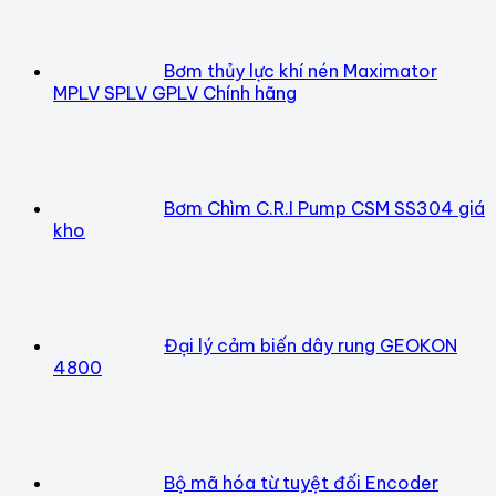
Bơm thủy lực khí nén Maximator
MPLV SPLV GPLV Chính hãng
Bơm Chìm C.R.I Pump CSM SS304 giá
kho
Đại lý cảm biến dây rung GEOKON
4800
Bộ mã hóa từ tuyệt đối Encoder