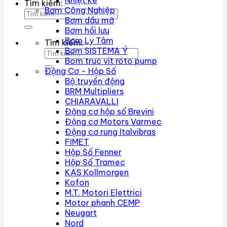
Nhiệt kế
Tìm kiếm:
Bơm Công Nghiệp
Bơm dầu mỡ
Bơm hồi lưu
Bơm Ly Tâm
Tìm kiếm:
Bơm SISTEMA Ý
Bom truc vit roto pump
Động Cơ - Hộp Số
Bộ truyền động
BRM Multipliers
CHIARAVALLI
Động cơ hộp số Brevini
Động cơ Motors Varmec
Động cơ rung Italvibras
FIMET
Hộp Số Fenner
Hộp Số Tramec
KAS Kollmorgen
Kofon
M.T. Motori Elettrici
Motor phanh CEMP
Neugart
Nord