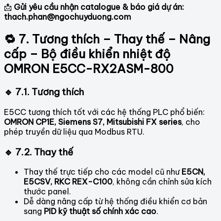
📩
Gửi yêu cầu nhận catalogue & báo giá dự án:
thach.phan@ngochuyduong.com
🔁 7. Tương thích – Thay thế – Nâng
cấp – Bộ điều khiển nhiệt độ
OMRON E5CC-RX2ASM-800
🔹 7.1. Tương thích
E5CC tương thích tốt với các hệ thống PLC phổ biến:
OMRON CP1E, Siemens S7, Mitsubishi FX series
, cho
phép truyền dữ liệu qua Modbus RTU.
🔹 7.2. Thay thế
Thay thế trực tiếp cho các model cũ như
E5CN,
E5CSV, RKC REX-C100
, không cần chỉnh sửa kích
thước panel.
Dễ dàng nâng cấp từ hệ thống điều khiển cơ bản
sang
PID kỹ thuật số chính xác cao
.