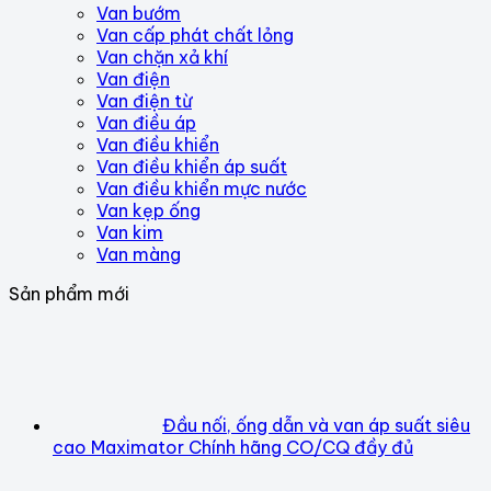
Van bướm
Van cấp phát chất lỏng
Van chặn xả khí
Van điện
Van điện từ
Van điều áp
Van điều khiển
Van điều khiển áp suất
Van điều khiển mực nước
Van kẹp ống
Van kim
Van màng
Sản phẩm mới
Đầu nối, ống dẫn và van áp suất siêu
cao Maximator Chính hãng CO/CQ đầy đủ