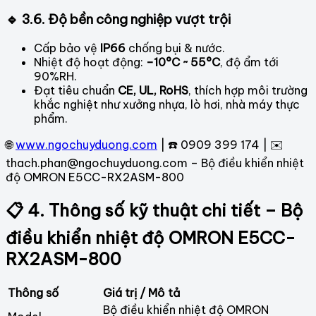
🔹 3.6. Độ bền công nghiệp vượt trội
Cấp bảo vệ
IP66
chống bụi & nước.
Nhiệt độ hoạt động:
–10°C ~ 55°C
, độ ẩm tới
90%RH.
Đạt tiêu chuẩn
CE, UL, RoHS
, thích hợp môi trường
khắc nghiệt như xưởng nhựa, lò hơi, nhà máy thực
phẩm.
🌐
www.ngochuyduong.com
| ☎️ 0909 399 174 | ✉️
thach.phan@ngochuyduong.com – Bộ điều khiển nhiệt
độ OMRON E5CC-RX2ASM-800
📋 4. Thông số kỹ thuật chi tiết – Bộ
điều khiển nhiệt độ OMRON E5CC-
RX2ASM-800
Thông số
Giá trị / Mô tả
Bộ điều khiển nhiệt độ OMRON