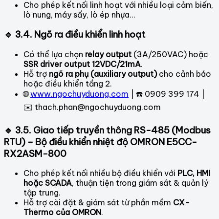
Cho phép kết nối linh hoạt với nhiều loại cảm biến,
lò nung, máy sấy, lò ép nhựa…
🔹 3.4. Ngõ ra điều khiển linh hoạt
Có thể lựa chọn
relay output
(3A/250VAC) hoặc
SSR driver output 12VDC/21mA
.
Hỗ trợ
ngõ ra phụ (auxiliary output)
cho cảnh báo
hoặc điều khiển tầng 2.
🌐
www.ngochuyduong.com
| ☎️ 0909 399 174 |
✉️
thach.phan@ngochuyduong.com
🔹 3.5. Giao tiếp truyền thông RS-485 (Modbus
RTU) – Bộ điều khiển nhiệt độ OMRON E5CC-
RX2ASM-800
Cho phép kết nối nhiều bộ điều khiển với
PLC, HMI
hoặc SCADA
, thuận tiện trong giám sát & quản lý
tập trung.
Hỗ trợ cài đặt & giám sát từ phần mềm
CX-
Thermo của OMRON
.