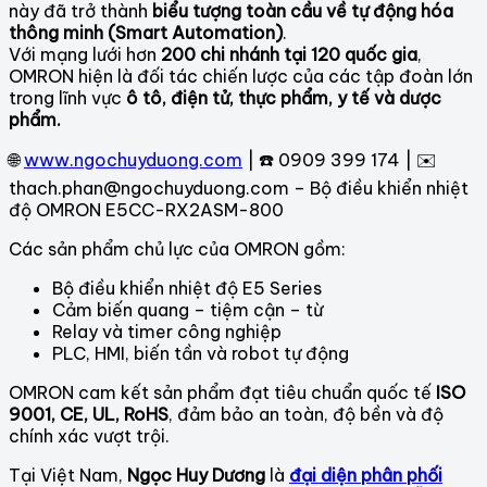
này đã trở thành
biểu tượng toàn cầu về tự động hóa
thông minh (Smart Automation)
.
Với mạng lưới hơn
200 chi nhánh tại 120 quốc gia
,
OMRON hiện là đối tác chiến lược của các tập đoàn lớn
trong lĩnh vực
ô tô, điện tử, thực phẩm, y tế và dược
phẩm.
🌐
www.ngochuyduong.com
| ☎️ 0909 399 174 | ✉️
thach.phan@ngochuyduong.com – Bộ điều khiển nhiệt
độ OMRON E5CC-RX2ASM-800
Các sản phẩm chủ lực của OMRON gồm:
Bộ điều khiển nhiệt độ E5 Series
Cảm biến quang – tiệm cận – từ
Relay và timer công nghiệp
PLC, HMI, biến tần và robot tự động
OMRON cam kết sản phẩm đạt tiêu chuẩn quốc tế
ISO
9001, CE, UL, RoHS
, đảm bảo an toàn, độ bền và độ
chính xác vượt trội.
Tại Việt Nam,
Ngọc Huy Dương
là
đại diện phân phối