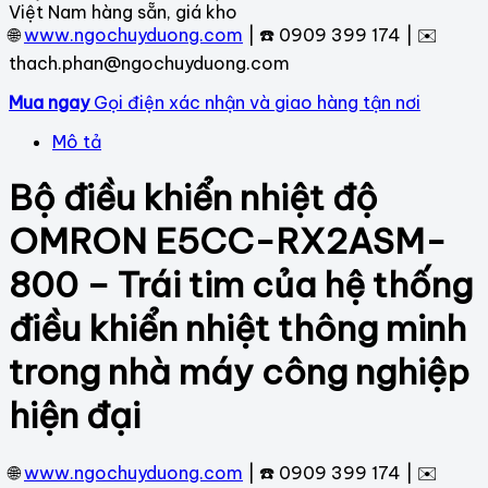
Việt Nam hàng sẵn, giá kho
🌐
www.ngochuyduong.com
| ☎️ 0909 399 174 | ✉️
thach.phan@ngochuyduong.com
Mua ngay
Gọi điện xác nhận và giao hàng tận nơi
Mô tả
Bộ điều khiển nhiệt độ
OMRON E5CC-RX2ASM-
800 – Trái tim của hệ thống
điều khiển nhiệt thông minh
trong nhà máy công nghiệp
hiện đại
🌐
www.ngochuyduong.com
| ☎️ 0909 399 174 | ✉️