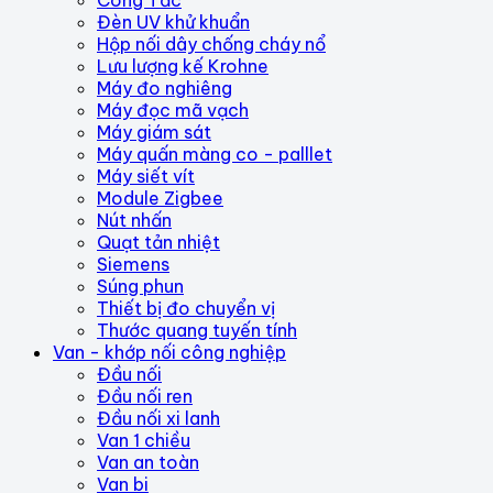
Công Tắc
Đèn UV khử khuẩn
Hộp nối dây chống cháy nổ
Lưu lượng kế Krohne
Máy đo nghiêng
Máy đọc mã vạch
Máy giám sát
Máy quấn màng co - palllet
Máy siết vít
Module Zigbee
Nút nhấn
Quạt tản nhiệt
Siemens
Súng phun
Thiết bị đo chuyển vị
Thước quang tuyến tính
Van - khớp nối công nghiệp
Đầu nối
Đầu nối ren
Đầu nối xi lanh
Van 1 chiều
Van an toàn
Van bi