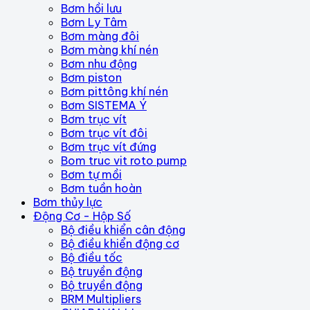
Bơm hồi lưu
Bơm Ly Tâm
Bơm màng đôi
Bơm màng khí nén
Bơm nhu động
Bơm piston
Bơm pittông khí nén
Bơm SISTEMA Ý
Bơm trục vít
Bơm trục vít đôi
Bơm trục vít đứng
Bom truc vit roto pump
Bơm tự mồi
Bơm tuần hoàn
Bơm thủy lực
Động Cơ - Hộp Số
Bộ điều khiển cân động
Bộ điều khiển động cơ
Bộ điều tốc
Bộ truyền động
Bộ truyền động
BRM Multipliers