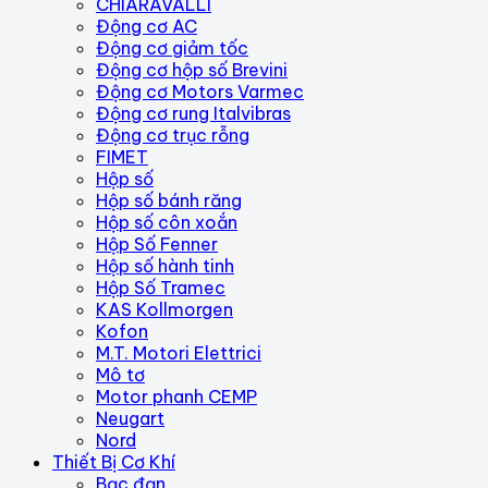
CHIARAVALLI
Động cơ AC
Động cơ giảm tốc
Động cơ hộp số Brevini
Động cơ Motors Varmec
Động cơ rung Italvibras
Động cơ trục rỗng
FIMET
Hộp số
Hộp số bánh răng
Hộp số côn xoắn
Hộp Số Fenner
Hộp số hành tinh
Hộp Số Tramec
KAS Kollmorgen
Kofon
M.T. Motori Elettrici
Mô tơ
Motor phanh CEMP
Neugart
Nord
Thiết Bị Cơ Khí
Bạc đạn