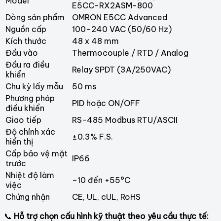
Model
E5CC-RX2ASM-800
Dòng sản phẩm
OMRON E5CC Advanced
Nguồn cấp
100–240 VAC (50/60 Hz)
Kích thước
48 x 48 mm
Đầu vào
Thermocouple / RTD / Analog
Đầu ra điều
Relay SPDT (3A/250VAC)
khiển
Chu kỳ lấy mẫu
50 ms
Phương pháp
PID hoặc ON/OFF
điều khiển
Giao tiếp
RS-485 Modbus RTU/ASCII
Độ chính xác
±0.3% F.S.
hiển thị
Cấp bảo vệ mặt
IP66
trước
Nhiệt độ làm
–10 đến +55°C
việc
Chứng nhận
CE, UL, cUL, RoHS
📞
Hỗ trợ chọn cấu hình kỹ thuật theo yêu cầu thực tế: