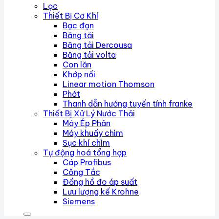
Lọc
Thiết Bị Cơ Khí
Bạc đạn
Băng tải
Băng tải Dercousa
Băng tải volta
Con lăn
Khớp nối
Linear motion Thomson
Phớt
Thanh dẫn hướng tuyến tính franke
Thiết Bị Xử Lý Nước Thải
Máy Ép Phân
Máy khuấy chìm
Sục khí chìm
Tự động hoá tổng hợp
Cáp Profibus
Công Tắc
Đồng hồ đo áp suất
Lưu lượng kế Krohne
Siemens