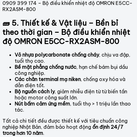
0909 399 174 – Bộ điều khiển nhiệt độ OMRON E5CC-
RX2ASM-800
🧱 5. Thiết kế & Vật liệu – Bền bỉ
theo thời gian – Bộ điều khiển nhiệt
độ OMRON E5CC-RX2ASM-800
Vỏ nhựa polycarbonate chống cháy
, chịu va đập,
tuổi thọ cao.
Bề mặt phẳng chống nước
, hạn chế bám bụi dầu
công nghiệp.
Các chân terminal mạ niken
, chống oxy hóa và
dẫn điện tốt.
Bộ nguồn cách ly
, giảm nhiễu điện từ từ biến tần
hoặc motor công suất lớn.
Nút bấm cảm ứng mềm
, tuổi thọ > 1 triệu lần thao
tác.
Tất cả chi tiết đều được thiết kế với tiêu chuẩn công
nghiệp Nhật Bản, đảm bảo hoạt động
ổn định 24/7
trong hơn 10 năm
.