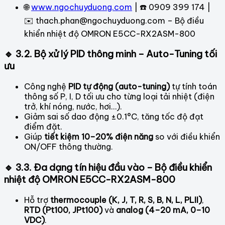
🌐
www.ngochuyduong.com
| ☎️ 0909 399 174 |
✉️
thach.phan@ngochuyduong.com – Bộ điều
khiển nhiệt độ OMRON E5CC-RX2ASM-800
🔹 3.2. Bộ xử lý PID thông minh – Auto-Tuning tối
ưu
Công nghệ
PID tự động (auto-tuning)
tự tính toán
thông số P, I, D tối ưu cho từng loại tải nhiệt (điện
trở, khí nóng, nước, hơi…).
Giảm sai số dao động ±0.1°C, tăng tốc độ đạt
điểm đặt.
Giúp
tiết kiệm 10–20% điện năng
so với điều khiển
ON/OFF thông thường.
🔹 3.3. Đa dạng tín hiệu đầu vào – Bộ điều khiển
nhiệt độ OMRON E5CC-RX2ASM-800
Hỗ trợ
thermocouple (K, J, T, R, S, B, N, L, PLII)
,
RTD (Pt100, JPt100)
và
analog (4–20 mA, 0–10
VDC)
.