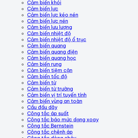
Cảm biến khói
Cảm biến lực
Cảm biến lực kéo nén
Cảm biến lực nén
Cảm biến lưu lượng
Cảm biến nhiệt độ
Cảm biến nhiệt độ ổ trục
Cảm biến quang
Cảm biến quang điện
Cảm biến quang học
Cảm biến rung
Cảm biến tiệm cận
Cảm biến tốc độ
Cảm biến từ
Cảm biến từ trường
Cảm biến vị trí tuyến tính
Cảm biến vùng an toàn
Cầu đấu dây
Công tắc áp suất
Công tắc báo mức dạng xoay
Công tắc Bernstein
Công tắc chênh áp