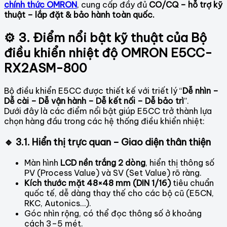
chính thức OMRON
, cung cấp đầy đủ
CO/CQ – hỗ trợ kỹ
thuật – lắp đặt & bảo hành toàn quốc.
⚙️ 3. Điểm nổi bật kỹ thuật của Bộ
điều khiển nhiệt độ OMRON E5CC-
RX2ASM-800
Bộ điều khiển E5CC được thiết kế với triết lý “
Dễ nhìn –
Dễ cài – Dễ vận hành – Dễ kết nối – Dễ bảo trì
”.
Dưới đây là các điểm nổi bật giúp E5CC trở thành lựa
chọn hàng đầu trong các hệ thống điều khiển nhiệt:
🔹 3.1. Hiển thị trực quan – Giao diện thân thiện
Màn hình
LCD nền trắng 2 dòng
, hiển thị thông số
PV (Process Value) và SV (Set Value) rõ ràng.
Kích thước mặt 48×48 mm (DIN 1/16)
tiêu chuẩn
quốc tế, dễ dàng thay thế cho các bộ cũ (E5CN,
RKC, Autonics…).
Góc nhìn rộng, có thể đọc thông số ở khoảng
cách 3–5 mét.