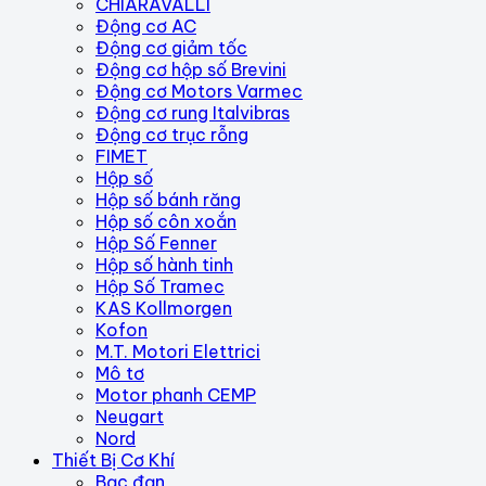
CHIARAVALLI
Động cơ AC
Động cơ giảm tốc
Động cơ hộp số Brevini
Động cơ Motors Varmec
Động cơ rung Italvibras
Động cơ trục rỗng
FIMET
Hộp số
Hộp số bánh răng
Hộp số côn xoắn
Hộp Số Fenner
Hộp số hành tinh
Hộp Số Tramec
KAS Kollmorgen
Kofon
M.T. Motori Elettrici
Mô tơ
Motor phanh CEMP
Neugart
Nord
Thiết Bị Cơ Khí
Bạc đạn