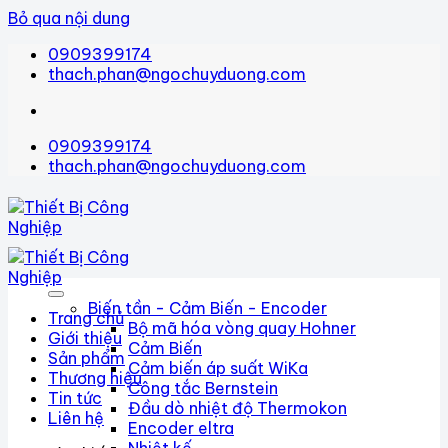
Bỏ qua nội dung
0909399174
thach.phan@ngochuyduong.com
0909399174
thach.phan@ngochuyduong.com
Biến tần - Cảm Biến - Encoder
Trang chủ
Bộ mã hóa vòng quay Hohner
Giới thiệu
Cảm Biến
Sản phẩm
Cảm biến áp suất WiKa
Thương hiệu
Công tắc Bernstein
Tin tức
Đầu dò nhiệt độ Thermokon
Liên hệ
Encoder eltra