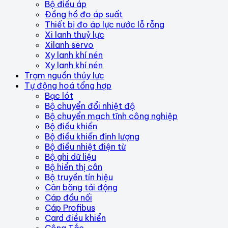
Bộ điều áp
Đồng hồ đo áp suất
Thiết bị đo áp lực nước lỗ rỗng
Xi lanh thuỷ lực
Xilanh servo
Xy lanh khí nén
Xy lanh khí nén
Trạm nguồn thủy lực
Tự động hoá tổng hợp
Bạc lót
Bộ chuyển đổi nhiệt độ
Bộ chuyển mạch tĩnh công nghiệp
Bộ điều khiển
Bộ điều khiển định lượng
Bộ điều nhiệt điện từ
Bộ ghi dữ liệu
Bộ hiển thị cân
Bộ truyền tín hiệu
Cân băng tải động
Cáp đầu nối
Cáp Profibus
Card điều khiển