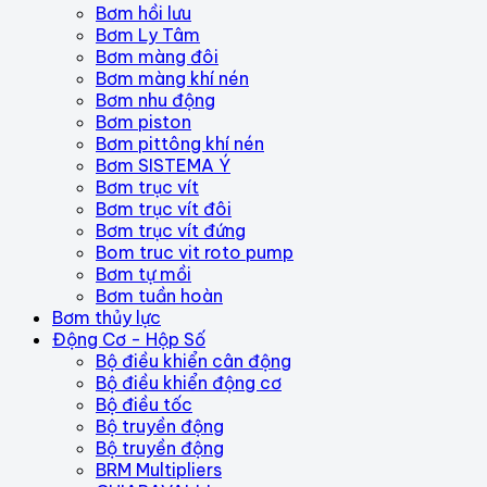
Bơm hồi lưu
Bơm Ly Tâm
Bơm màng đôi
Bơm màng khí nén
Bơm nhu động
Bơm piston
Bơm pittông khí nén
Bơm SISTEMA Ý
Bơm trục vít
Bơm trục vít đôi
Bơm trục vít đứng
Bom truc vit roto pump
Bơm tự mồi
Bơm tuần hoàn
Bơm thủy lực
Động Cơ - Hộp Số
Bộ điều khiển cân động
Bộ điều khiển động cơ
Bộ điều tốc
Bộ truyền động
Bộ truyền động
BRM Multipliers