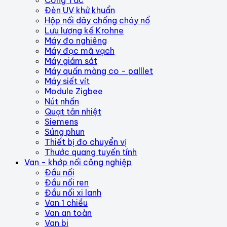
Công Tắc
Đèn UV khử khuẩn
Hộp nối dây chống cháy nổ
Lưu lượng kế Krohne
Máy đo nghiêng
Máy đọc mã vạch
Máy giám sát
Máy quấn màng co - palllet
Máy siết vít
Module Zigbee
Nút nhấn
Quạt tản nhiệt
Siemens
Súng phun
Thiết bị đo chuyển vị
Thước quang tuyến tính
Van - khớp nối công nghiệp
Đầu nối
Đầu nối ren
Đầu nối xi lanh
Van 1 chiều
Van an toàn
Van bi