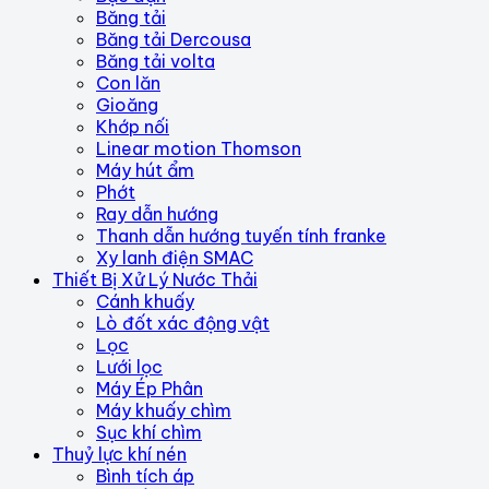
Băng tải
Băng tải Dercousa
Băng tải volta
Con lăn
Gioăng
Khớp nối
Linear motion Thomson
Máy hút ẩm
Phớt
Ray dẫn hướng
Thanh dẫn hướng tuyến tính franke
Xy lanh điện SMAC
Thiết Bị Xử Lý Nước Thải
Cánh khuấy
Lò đốt xác động vật
Lọc
Lưới lọc
Máy Ép Phân
Máy khuấy chìm
Sục khí chìm
Thuỷ lực khí nén
Bình tích áp