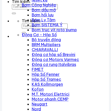
Nhiệt kế
Tìm kiếm:
Bơm Công Nghiệp
Bơm dầu mỡ
Bơm hồi lưu
Bơm Ly Tâm
Tìm kiếm:
Bơm SISTEMA Ý
Bom truc vit roto pump
Động Cơ - Hộp Số
Bộ truyền động
BRM Multipliers
CHIARAVALLI
Động cơ hộp số Brevini
Động cơ Motors Varmec
Động cơ rung Italvibras
FIMET
Hộp Số Fenner
Hộp Số Tramec
KAS Kollmorgen
Kofon
M.T. Motori Elettrici
Motor phanh CEMP
Neugart
Nord