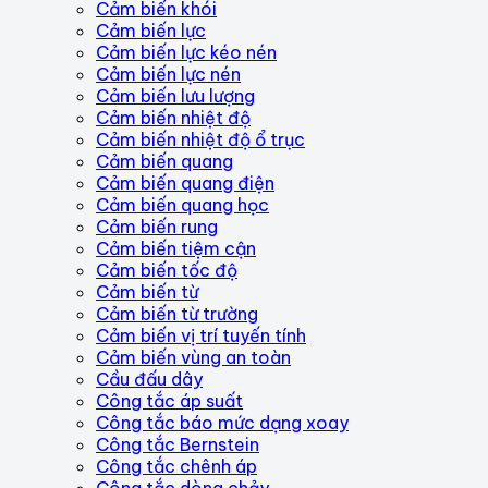
Cảm biến khói
Cảm biến lực
Cảm biến lực kéo nén
Cảm biến lực nén
Cảm biến lưu lượng
Cảm biến nhiệt độ
Cảm biến nhiệt độ ổ trục
Cảm biến quang
Cảm biến quang điện
Cảm biến quang học
Cảm biến rung
Cảm biến tiệm cận
Cảm biến tốc độ
Cảm biến từ
Cảm biến từ trường
Cảm biến vị trí tuyến tính
Cảm biến vùng an toàn
Cầu đấu dây
Công tắc áp suất
Công tắc báo mức dạng xoay
Công tắc Bernstein
Công tắc chênh áp