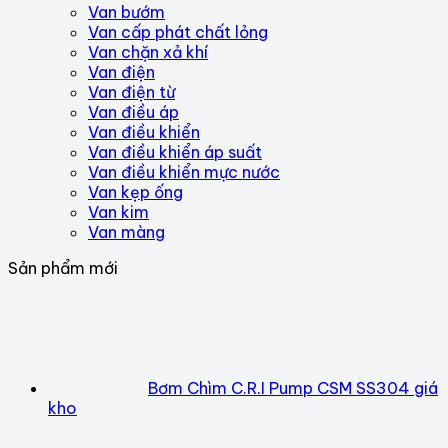
Van bướm
Van cấp phát chất lỏng
Van chặn xả khí
Van điện
Van điện từ
Van điều áp
Van điều khiển
Van điều khiển áp suất
Van điều khiển mực nước
Van kẹp ống
Van kim
Van màng
Sản phẩm mới
Bơm Chìm C.R.I Pump CSM SS304 giá
kho