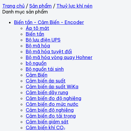
Trang chủ
/
Sản phẩm
/
Thuỷ lực khí nén
Danh mục sản phẩm
Biến tần - Cảm Biến - Encoder
Áp tô mát
Biến tần
Bộ lưu điện UPS
Bộ mã hóa
Bộ mã hóa tuyệt đối
Bộ mã hóa vòng quay Hohner
bộ nguồn
Bộ nguồn tái sinh
Cảm Biến
Cảm biến áp suất
Cảm biến áp suất WiKa
Cảm biến dây rung
Cảm biến đo độ nghiêng
Cảm biến đo mức nước
Cảm biến độ nghiêng
Cảm biến đo tải trọng
Cảm biến giám sát
Cảm biến khí CO₂