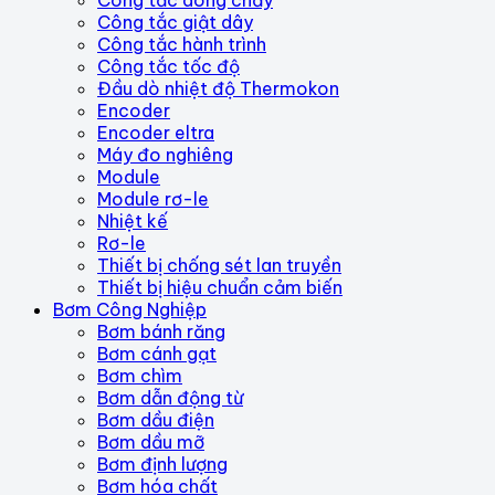
Công tắc dòng chảy
Công tắc giật dây
Công tắc hành trình
Công tắc tốc độ
Đầu dò nhiệt độ Thermokon
Encoder
Encoder eltra
Máy đo nghiêng
Module
Module rơ-le
Nhiệt kế
Rơ-le
Thiết bị chống sét lan truyền
Thiết bị hiệu chuẩn cảm biến
Bơm Công Nghiệp
Bơm bánh răng
Bơm cánh gạt
Bơm chìm
Bơm dẫn động từ
Bơm dầu điện
Bơm dầu mỡ
Bơm định lượng
Bơm hóa chất