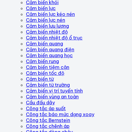
Cảm biến khói
Cảm biến lực
Cảm biến lực kéo nén
Cảm biến lực nén
Cảm biến lưu lượng
Cảm biến nhiệt độ
Cảm biến nhiệt độ ổ trục
Cảm biến quang
Cảm biến quang điện
Cảm biến quang học
Cảm biến rung
Cảm biến tiệm cận
Cảm biến tốc độ
Cảm biến từ
Cảm biến từ trường
Cảm biến vị trí tuyến tính
Cảm biến vùng an toàn
Cầu đấu dây
Công tắc áp suất
Công tắc báo mức dạng xoay
Công tắc Bernstein
Công tắc chênh áp