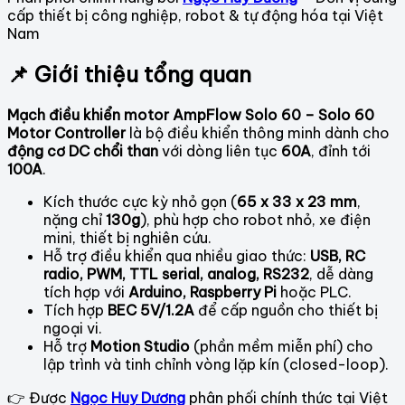
cấp thiết bị công nghiệp, robot & tự động hóa tại Việt
Nam
📌 Giới thiệu tổng quan
Mạch điều khiển motor AmpFlow Solo 60 – Solo 60
Motor Controller
là bộ điều khiển thông minh dành cho
động cơ DC chổi than
với dòng liên tục
60A
, đỉnh tới
100A
.
Kích thước cực kỳ nhỏ gọn (
65 x 33 x 23 mm
,
nặng chỉ
130g
), phù hợp cho robot nhỏ, xe điện
mini, thiết bị nghiên cứu.
Hỗ trợ điều khiển qua nhiều giao thức:
USB, RC
radio, PWM, TTL serial, analog, RS232
, dễ dàng
tích hợp với
Arduino, Raspberry Pi
hoặc PLC.
Tích hợp
BEC 5V/1.2A
để cấp nguồn cho thiết bị
ngoại vi.
Hỗ trợ
Motion Studio
(phần mềm miễn phí) cho
lập trình và tinh chỉnh vòng lặp kín (closed-loop).
👉 Được
Ngọc Huy Dương
phân phối chính thức tại Việt