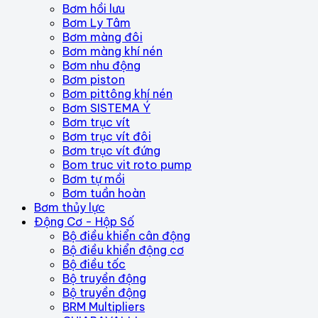
Bơm hồi lưu
Bơm Ly Tâm
Bơm màng đôi
Bơm màng khí nén
Bơm nhu động
Bơm piston
Bơm pittông khí nén
Bơm SISTEMA Ý
Bơm trục vít
Bơm trục vít đôi
Bơm trục vít đứng
Bom truc vit roto pump
Bơm tự mồi
Bơm tuần hoàn
Bơm thủy lực
Động Cơ - Hộp Số
Bộ điều khiển cân động
Bộ điều khiển động cơ
Bộ điều tốc
Bộ truyền động
Bộ truyền động
BRM Multipliers