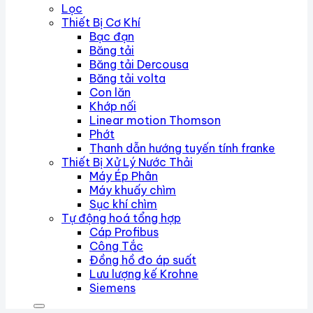
Lọc
Thiết Bị Cơ Khí
Bạc đạn
Băng tải
Băng tải Dercousa
Băng tải volta
Con lăn
Khớp nối
Linear motion Thomson
Phớt
Thanh dẫn hướng tuyến tính franke
Thiết Bị Xử Lý Nước Thải
Máy Ép Phân
Máy khuấy chìm
Sục khí chìm
Tự động hoá tổng hợp
Cáp Profibus
Công Tắc
Đồng hồ đo áp suất
Lưu lượng kế Krohne
Siemens