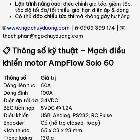
Lập trình nâng cao
: điều chỉnh gia tốc, giảm tốc,
tốc độ tối đa/tối thiểu, giới hạn điện áp & dòng
Có thể
đảo chiều tức thì
mà không gây hư hỏng
🌐
www.ngochuyduong.com
| ☎️ 0909 399 174 | ✉️
thach.phan@ngochuyduong.com
📋 Thông số kỹ thuật – Mạch điều
khiển motor AmpFlow Solo 60
Thông số
Giá trị
Dòng liên tục
60A
Dòng đỉnh
100A
Điện áp tối đa
34VDC
BEC tích hợp
5VDC @ 1.2A
Điều khiển
USB, Analog, RS232, RC Pulse
Encoder
Có (hỗ trợ closed-loop)
Kích thước
65 x 33 x 23 mm
Trọng lượng
130 g