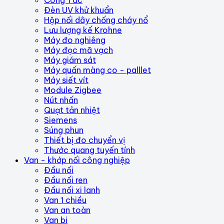
Công Tắc
Đèn UV khử khuẩn
Hộp nối dây chống cháy nổ
Lưu lượng kế Krohne
Máy đo nghiêng
Máy đọc mã vạch
Máy giám sát
Máy quấn màng co - palllet
Máy siết vít
Module Zigbee
Nút nhấn
Quạt tản nhiệt
Siemens
Súng phun
Thiết bị đo chuyển vị
Thước quang tuyến tính
Van - khớp nối công nghiệp
Đầu nối
Đầu nối ren
Đầu nối xi lanh
Van 1 chiều
Van an toàn
Van bi