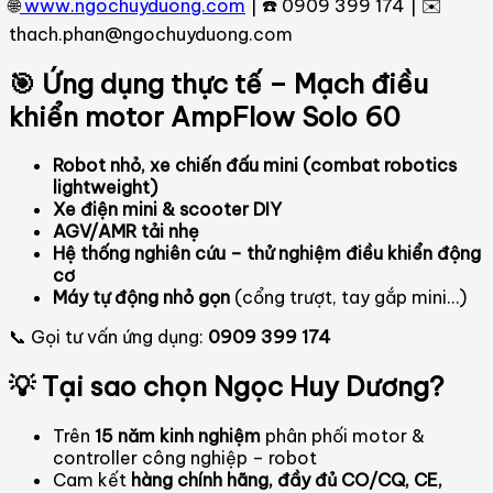
🌐
www.ngochuyduong.com
| ☎️ 0909 399 174 | ✉️
thach.phan@ngochuyduong.com
🎯 Ứng dụng thực tế – Mạch điều
khiển motor AmpFlow Solo 60
Robot nhỏ, xe chiến đấu mini (combat robotics
lightweight)
Xe điện mini & scooter DIY
AGV/AMR tải nhẹ
Hệ thống nghiên cứu – thử nghiệm điều khiển động
cơ
Máy tự động nhỏ gọn
(cổng trượt, tay gắp mini…)
📞 Gọi tư vấn ứng dụng:
0909 399 174
💡 Tại sao chọn Ngọc Huy Dương?
Trên
15 năm kinh nghiệm
phân phối motor &
controller công nghiệp – robot
Cam kết
hàng chính hãng, đầy đủ CO/CQ, CE,