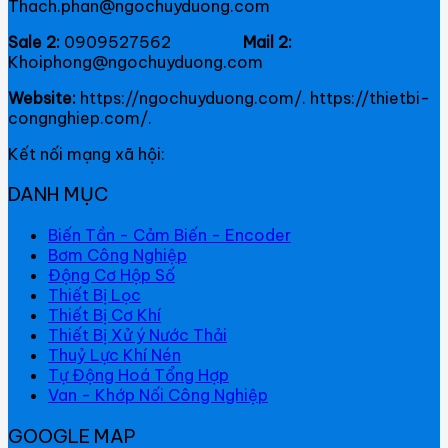
Thach.phan@ngochuyduong.com
Sale 2:
0909527562
Mail 2:
Khoiphong@ngochuyduong.com
Website:
https://ngochuyduong.com/. https://thietbi-
congnghiep.com/.
Kết nối mạng xã hội:
DANH MỤC
Biến Tần - Cảm Biến - Encoder
Bơm Công Nghiệp
Động Cơ Hộp Số
Thiết Bị Lọc
Thiết Bị Cơ Khí
Thiết Bị Xử ý Nước Thải
Thuỷ Lực Khí Nén
Tự Động Hoá Tổng Hợp
Van - Khớp Nối Công Nghiệp
GOOGLE MAP