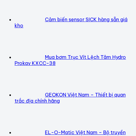
Cảm biến sensor SICK hàng sẵn giá
kho
Mua bơm Trục Vít Lệch Tâm Hydro
Prokav KXCC-38
GEOKON Việt Nam – Thiết bị quan
trắc địa chính hãng
EL-O-Matic Việt Nam – Bộ truyền