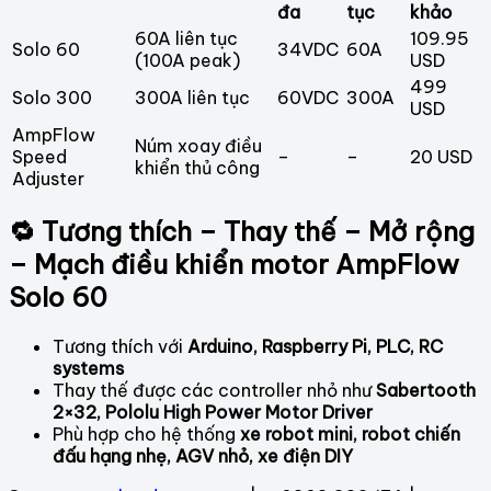
đa
tục
khảo
60A liên tục
109.95
Solo 60
34VDC
60A
(100A peak)
USD
499
Solo 300
300A liên tục
60VDC
300A
USD
AmpFlow
Núm xoay điều
Speed
–
–
20 USD
khiển thủ công
Adjuster
🔁 Tương thích – Thay thế – Mở rộng
– Mạch điều khiển motor AmpFlow
Solo 60
Tương thích với
Arduino, Raspberry Pi, PLC, RC
systems
Thay thế được các controller nhỏ như
Sabertooth
2×32, Pololu High Power Motor Driver
Phù hợp cho hệ thống
xe robot mini, robot chiến
đấu hạng nhẹ, AGV nhỏ, xe điện DIY