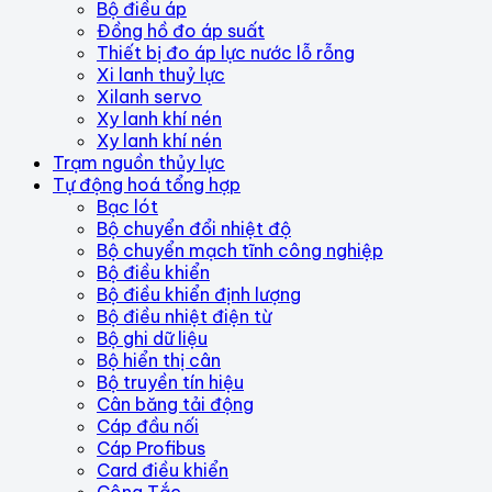
Bộ điều áp
Đồng hồ đo áp suất
Thiết bị đo áp lực nước lỗ rỗng
Xi lanh thuỷ lực
Xilanh servo
Xy lanh khí nén
Xy lanh khí nén
Trạm nguồn thủy lực
Tự động hoá tổng hợp
Bạc lót
Bộ chuyển đổi nhiệt độ
Bộ chuyển mạch tĩnh công nghiệp
Bộ điều khiển
Bộ điều khiển định lượng
Bộ điều nhiệt điện từ
Bộ ghi dữ liệu
Bộ hiển thị cân
Bộ truyền tín hiệu
Cân băng tải động
Cáp đầu nối
Cáp Profibus
Card điều khiển