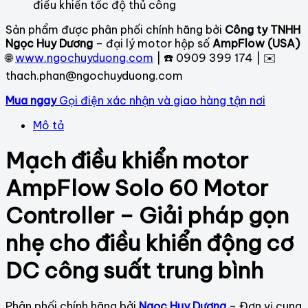
điều khiển tốc độ thủ công
Sản phẩm được phân phối chính hãng bởi
Công ty TNHH
Ngọc Huy Dương
– đại lý motor hộp số
AmpFlow (USA)
🌐
www.ngochuyduong.com
| ☎️ 0909 399 174 | ✉️
thach.phan@ngochuyduong.com
Mua ngay
Gọi điện xác nhận và giao hàng tận nơi
Mô tả
Mạch điều khiển motor
AmpFlow Solo 60 Motor
Controller – Giải pháp gọn
nhẹ cho điều khiển động cơ
DC công suất trung bình
Phân phối chính hãng bởi
Ngọc Huy Dương
– Đơn vị cung