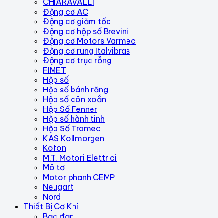
CHIARAVALLI
Động cơ AC
Động cơ giảm tốc
Động cơ hộp số Brevini
Động cơ Motors Varmec
Động cơ rung Italvibras
Động cơ trục rỗng
FIMET
Hộp số
Hộp số bánh răng
Hộp số côn xoắn
Hộp Số Fenner
Hộp số hành tinh
Hộp Số Tramec
KAS Kollmorgen
Kofon
M.T. Motori Elettrici
Mô tơ
Motor phanh CEMP
Neugart
Nord
Thiết Bị Cơ Khí
Bạc đạn