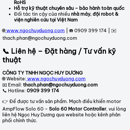
RoHS
Hỗ trợ kỹ thuật chuyên sâu – bảo hành toàn quốc
Đối tác tin cậy của nhiều
nhà máy, đội robot &
viện nghiên cứu tại Việt Nam
🌐
www.ngochuyduong.com
| ☎️ 0909 399 174 | ✉️
thach.phan@ngochuyduong.com
📞 Liên hệ – Đặt hàng / Tư vấn kỹ
thuật
CÔNG TY TNHH NGỌC HUY DƯƠNG
🌐 Website:
www.ngochuyduong.com
📧 Email:
thach.phan@ngochuyduong.com
📞 Hotline:
0909 399 174
👉 Để được tư vấn sản phẩm. Mạch điều khiển motor
AmpFlow Solo 60 –
Solo 60 Motor Controller
, vui lòng
liên hệ Ngọc Huy Dương qua website hoặc kênh phân
phối chính thức.