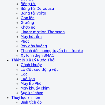
Băng tải
Băng tải Dercousa
Băng tải volta
Con lăn
Gioăng
Khớp nối
Linear motion Thomson
Máy hút ẩm
Phớt
Ray dẫn hướng
Thanh dẫn hướng tuyến tính franke
Xy lanh điện SMAC
Thiết Bị Xử Lý Nước Thải
Cánh khuấy
Lò đốt xác động vật
Lọc
Lưới lọc
Máy Ép Phân
Máy khuấy chìm
Sục khí chìm
Thuỷ lực khí nén
Bình tích áp