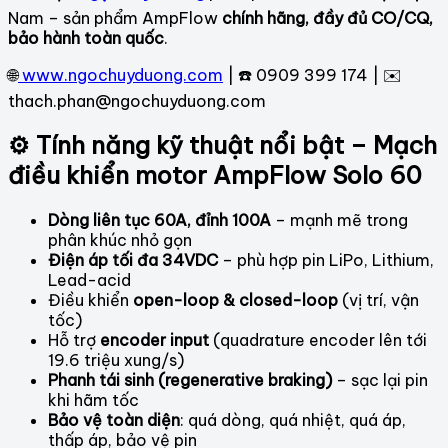
Nam – sản phẩm AmpFlow
chính hãng, đầy đủ CO/CQ,
bảo hành toàn quốc
.
🌐
www.ngochuyduong.com
| ☎️ 0909 399 174 | ✉️
thach.phan@ngochuyduong.com
⚙️ Tính năng kỹ thuật nổi bật – Mạch
điều khiển motor AmpFlow Solo 60
Dòng liên tục 60A, đỉnh 100A
– mạnh mẽ trong
phân khúc nhỏ gọn
Điện áp tối đa 34VDC
– phù hợp pin LiPo, Lithium,
Lead-acid
Điều khiển
open-loop & closed-loop
(vị trí, vận
tốc)
Hỗ trợ
encoder input
(quadrature encoder lên tới
19.6 triệu xung/s)
Phanh tái sinh (regenerative braking)
– sạc lại pin
khi hãm tốc
Bảo vệ toàn diện
: quá dòng, quá nhiệt, quá áp,
thấp áp, bảo vệ pin