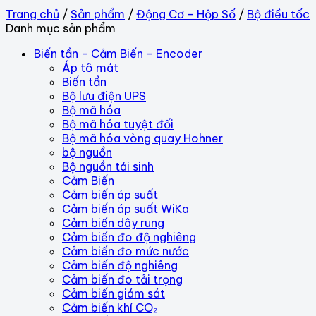
Trang chủ
/
Sản phẩm
/
Động Cơ - Hộp Số
/
Bộ điều tốc
Danh mục sản phẩm
Biến tần - Cảm Biến - Encoder
Áp tô mát
Biến tần
Bộ lưu điện UPS
Bộ mã hóa
Bộ mã hóa tuyệt đối
Bộ mã hóa vòng quay Hohner
bộ nguồn
Bộ nguồn tái sinh
Cảm Biến
Cảm biến áp suất
Cảm biến áp suất WiKa
Cảm biến dây rung
Cảm biến đo độ nghiêng
Cảm biến đo mức nước
Cảm biến độ nghiêng
Cảm biến đo tải trọng
Cảm biến giám sát
Cảm biến khí CO₂