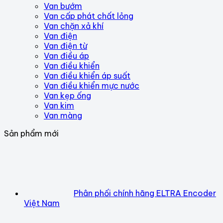
Van bướm
Van cấp phát chất lỏng
Van chặn xả khí
Van điện
Van điện từ
Van điều áp
Van điều khiển
Van điều khiển áp suất
Van điều khiển mực nước
Van kẹp ống
Van kim
Van màng
Sản phẩm mới
Phân phối chính hãng ELTRA Encoder
Việt Nam