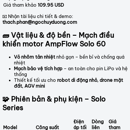
Giá tham khảo
109.95 USD
📧 Nhận tài liệu chi tiết & demo:
thach.phan@ngochuyduong.com
🧱 Vật liệu & độ bền – Mạch điều
khiển motor AmpFlow Solo 60
Vỏ nhôm tản nhiệt
nhỏ gọn – bền bỉ và chống quá
nhiệt
Mạch bảo vệ tích hợp
– an toàn cho pin LiPo và hệ
thống
Thiết kế tối ưu cho
robot di động nhỏ, drone mặt
đất, AGV mini
🧩 Phiên bản & phụ kiện – Solo
Series
Điện
Dòng
Giá
Model
Công suất
áp tối
liên
tham