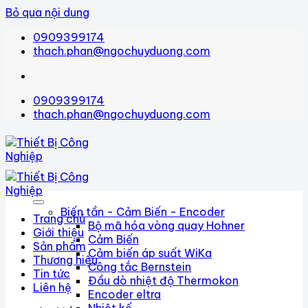
Bỏ qua nội dung
0909399174
thach.phan@ngochuyduong.com
0909399174
thach.phan@ngochuyduong.com
Biến tần - Cảm Biến - Encoder
Trang chủ
Bộ mã hóa vòng quay Hohner
Giới thiệu
Cảm Biến
Sản phẩm
Cảm biến áp suất WiKa
Thương hiệu
Công tắc Bernstein
Tin tức
Đầu dò nhiệt độ Thermokon
Liên hệ
Encoder eltra