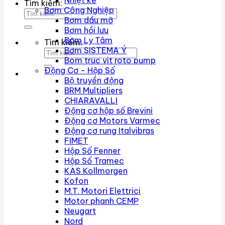
Nhiệt kế
Tìm kiếm:
Bơm Công Nghiệp
Bơm dầu mỡ
Bơm hồi lưu
Bơm Ly Tâm
Tìm kiếm:
Bơm SISTEMA Ý
Bom truc vit roto pump
Động Cơ - Hộp Số
Bộ truyền động
BRM Multipliers
CHIARAVALLI
Động cơ hộp số Brevini
Động cơ Motors Varmec
Động cơ rung Italvibras
FIMET
Hộp Số Fenner
Hộp Số Tramec
KAS Kollmorgen
Kofon
M.T. Motori Elettrici
Motor phanh CEMP
Neugart
Nord