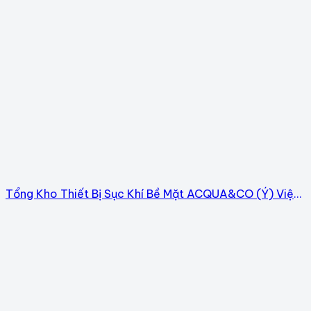
Tổng Kho Thiết Bị Sục Khí Bề Mặt ACQUA&CO (Ý) Việt
Nam