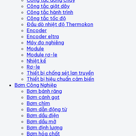
Công tắc dòng chảy
Công tắc giật dây
Công tắc hành trình
Công tắc tốc độ
Đầu dò nhiệt độ Thermokon
Encoder
Encoder eltra
Máy đo nghiêng
Module
Module rơ-le
Nhiệt kế
Rơ-le
Thiết bị chống sét lan truyền
Thiết bị hiệu chuẩn cảm biến
Bơm Công Nghiệp
Bơm bánh răng
Bơm cánh gạt
Bơm chìm
Bơm dẫn động từ
Bơm dầu điện
Bơm dầu mỡ
Bơm định lượng
Bơm hóa chất