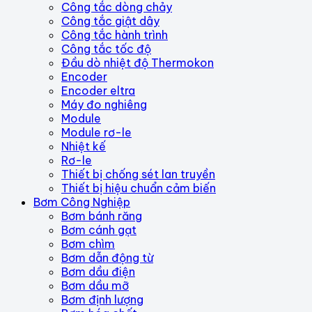
Công tắc dòng chảy
Công tắc giật dây
Công tắc hành trình
Công tắc tốc độ
Đầu dò nhiệt độ Thermokon
Encoder
Encoder eltra
Máy đo nghiêng
Module
Module rơ-le
Nhiệt kế
Rơ-le
Thiết bị chống sét lan truyền
Thiết bị hiệu chuẩn cảm biến
Bơm Công Nghiệp
Bơm bánh răng
Bơm cánh gạt
Bơm chìm
Bơm dẫn động từ
Bơm dầu điện
Bơm dầu mỡ
Bơm định lượng