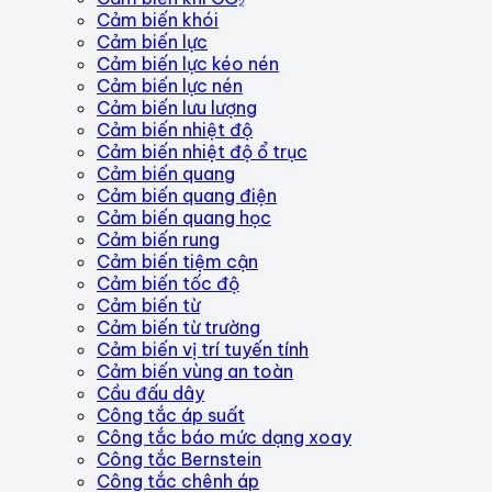
Cảm biến khói
Cảm biến lực
Cảm biến lực kéo nén
Cảm biến lực nén
Cảm biến lưu lượng
Cảm biến nhiệt độ
Cảm biến nhiệt độ ổ trục
Cảm biến quang
Cảm biến quang điện
Cảm biến quang học
Cảm biến rung
Cảm biến tiệm cận
Cảm biến tốc độ
Cảm biến từ
Cảm biến từ trường
Cảm biến vị trí tuyến tính
Cảm biến vùng an toàn
Cầu đấu dây
Công tắc áp suất
Công tắc báo mức dạng xoay
Công tắc Bernstein
Công tắc chênh áp