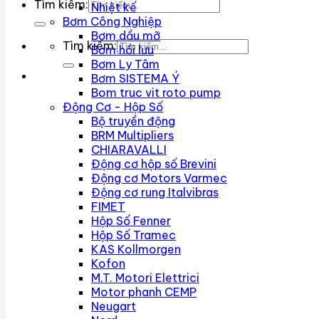
Tìm kiếm:
Nhiệt kế
Bơm Công Nghiệp
Bơm dầu mỡ
Tìm kiếm:
Bơm hồi lưu
Bơm Ly Tâm
Bơm SISTEMA Ý
Bom truc vit roto pump
Động Cơ - Hộp Số
Bộ truyền động
BRM Multipliers
CHIARAVALLI
Động cơ hộp số Brevini
Động cơ Motors Varmec
Động cơ rung Italvibras
FIMET
Hộp Số Fenner
Hộp Số Tramec
KAS Kollmorgen
Kofon
M.T. Motori Elettrici
Motor phanh CEMP
Neugart