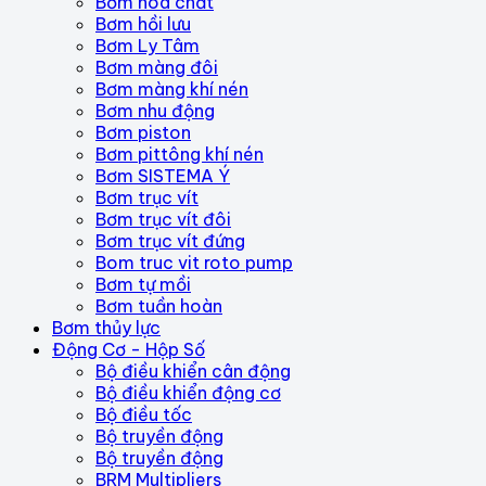
Bơm hóa chất
Bơm hồi lưu
Bơm Ly Tâm
Bơm màng đôi
Bơm màng khí nén
Bơm nhu động
Bơm piston
Bơm pittông khí nén
Bơm SISTEMA Ý
Bơm trục vít
Bơm trục vít đôi
Bơm trục vít đứng
Bom truc vit roto pump
Bơm tự mồi
Bơm tuần hoàn
Bơm thủy lực
Động Cơ - Hộp Số
Bộ điều khiển cân động
Bộ điều khiển động cơ
Bộ điều tốc
Bộ truyền động
Bộ truyền động
BRM Multipliers