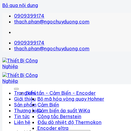
Bỏ qua nội dung
0909399174
thach.phan@ngochuyduong.com
0909399174
thach.phan@ngochuyduong.com
Trang chủ
Biến tần - Cảm Biến - Encoder
Giới thiệu
Bộ mã hóa vòng quay Hohner
Sản phẩm
Cảm Biến
Thương hiệu
Cảm biến áp suất WiKa
Tin tức
Công tắc Bernstein
Liên hệ
Đầu dò nhiệt độ Thermokon
Encoder eltra