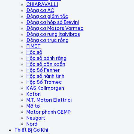
CHIARAVALLI
Động cơ AC
Động cơ giảm tốc
Động cơ hộp số Brevini
Động cơ Motors Varmec
Động cơ rung Italvibras
Động cơ trục rỗng
FIMET
Hộp số
Hộp số bánh răng
Hộp số côn xoắn
Hộp Số Fenner
Hộp số hành tinh
Hộp Số Tramec
KAS Kollmorgen
Kofon
M.T. Motori Elettrici
Mô tơ
Motor phanh CEMP
Neugart
Nord
Thiết Bị Cơ Khí