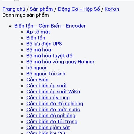
Trang chủ
/
Sản phẩm
/
Động Cơ - Hộp Số
/
Kofon
Danh mục sản phẩm
Biến tần - Cảm Biến - Encoder
Áp tô mát
Biến tần
Bộ lưu điện UPS
Bộ mã hóa
Bộ mã hóa tuyệt đối
Bộ mã hóa vòng quay Hohner
bộ nguồn
Bộ nguồn tái sinh
Cảm Biến
Cảm biến áp suất
Cảm biến áp suất WiKa
Cảm biến dây rung
Cảm biến đo độ nghiêng
Cảm biến đo mức nước
Cảm biến độ nghiêng
Cảm biến đo tải trọng
Cảm biến giám sát
Cảm biến khí CO₂