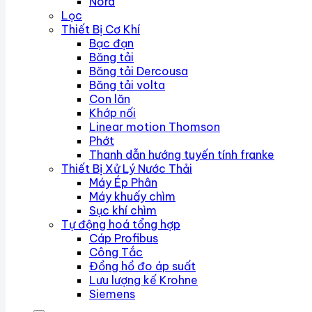
Nord
Lọc
Thiết Bị Cơ Khí
Bạc đạn
Băng tải
Băng tải Dercousa
Băng tải volta
Con lăn
Khớp nối
Linear motion Thomson
Phớt
Thanh dẫn hướng tuyến tính franke
Thiết Bị Xử Lý Nước Thải
Máy Ép Phân
Máy khuấy chìm
Sục khí chìm
Tự động hoá tổng hợp
Cáp Profibus
Công Tắc
Đồng hồ đo áp suất
Lưu lượng kế Krohne
Siemens