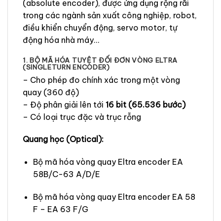
(absolute encoder), được ứng dụng rộng rãi
trong các ngành sản xuất công nghiệp, robot,
điều khiển chuyển động, servo motor, tự
động hóa nhà máy…
1. BỘ MÃ HÓA TUYỆT ĐỐI ĐƠN VÒNG ELTRA
(SINGLETURN ENCODER)
– Cho phép đo chính xác trong một vòng
quay (360 độ)
– Độ phân giải lên tới
16 bit (65.536 bước)
– Có loại trục đặc và trục rỗng
Quang học (Optical):
Bộ mã hóa vòng quay Eltra encoder EA
58B/C-63 A/D/E
Bộ mã hóa vòng quay Eltra encoder EA 58
F – EA 63 F/G