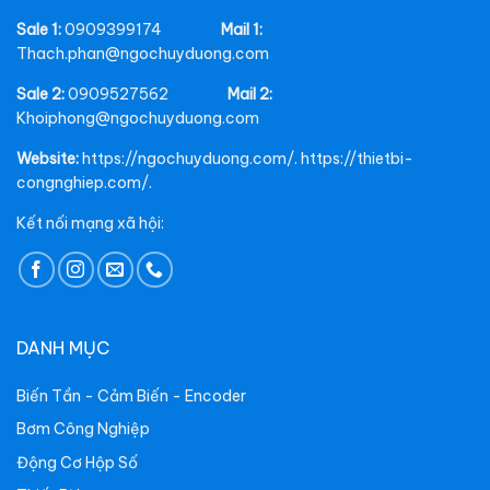
Sale 1:
0909399174
Mail 1:
Thach.phan@ngochuyduong.com
Sale 2:
0909527562
Mail 2:
Khoiphong@ngochuyduong.com
Website:
https://ngochuyduong.com/. https://thietbi-
congnghiep.com/.
Kết nối mạng xã hội:
DANH MỤC
Biến Tần - Cảm Biến - Encoder
Bơm Công Nghiệp
Động Cơ Hộp Số