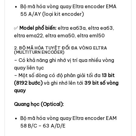
Bộ mã hóa vòng quay Eltra encoder EMA
55 A/AY (loại kit encoder)
✅
Model phổ biến:
eltra ea63a, eltra ea63,
eltra ema22, eltra ema50, eltra eml50
2. BỘ MÃ HÓA TUYỆT ĐỐI ĐA VÒNG ELTRA
(MULTITURN ENCODER)
– Có khả năng ghi nhớ vị trí qua nhiều vòng
quay liên tục
– Một số dòng có độ phân giải tối đa
13 bit
(8192 bước)
và ghi nhớ lên tới
39 bit số vòng
quay
Quang học (Optical):
Bộ mã hóa vòng quay Eltra encoder EAM
58 B/C – 63 A/D/E