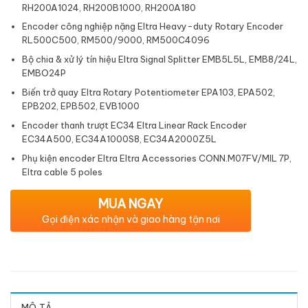
RH200A1024, RH200B1000, RH200A180
Encoder công nghiệp nặng Eltra Heavy-duty Rotary Encoder
RL500C500, RM500/9000, RM500C4096
Bộ chia & xử lý tín hiệu Eltra Signal Splitter EMB5L5L, EMB8/24L,
EMBO24P
Biến trở quay Eltra Rotary Potentiometer EPA103, EPA502,
EPB202, EPB502, EVB1000
Encoder thanh trượt EC34 Eltra Linear Rack Encoder
EC34A500, EC34A1000S8, EC34A2000Z5L
Phụ kiện encoder Eltra Eltra Accessories CONN.M07FV/MIL 7P,
Eltra cable 5 poles
MUA NGAY
Gọi điện xác nhận và giao hàng tận nơi
MÔ TẢ