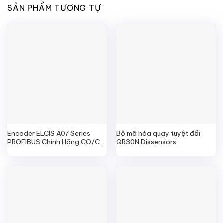
SẢN PHẨM TƯƠNG TỰ
Encoder ELCIS A07 Series
Bộ mã hóa quay tuyệt đối
PROFIBUS Chính Hãng CO/CQ
QR30N Dissensors
Đầy Đủ