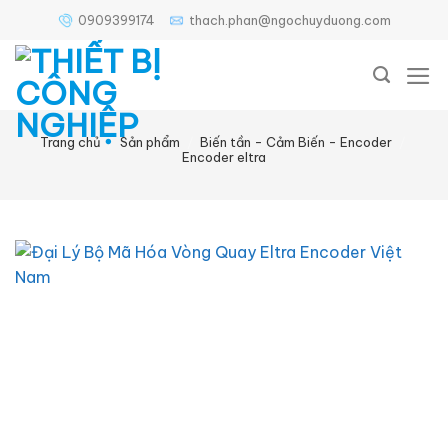
Bỏ
0909399174
thach.phan@ngochuyduong.com
qua
nội
dung
Trang chủ
/
Sản phẩm
/
Biến tần - Cảm Biến - Encoder
/
Encoder eltra