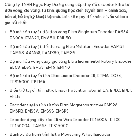
Công ty TNHH Ngọc Huy Dương cung cấp đầy đủ encoder Eltra từ
đơn vòng, đa vòng, từ tính, quang học đến tuyến tính – chính xác,
bền bỉ, hỗ trợ kỹ thuật tận nơi.
Liên hệ ngay để nhận tư vấn và báo
giá tốt nhất.
Bộ mã hóa tuyệt đối đơn vòng Eltra Singleturn Encoder EA63A,
EA90A, EMA22, EMA50, EML50
Bộ mã hóa tuyệt đối đa vòng Eltra Multiturn Encoder EAM58,
EAM63, AAM58, EAMX80, EAM36
Bộ mã hóa vòng quay gia tăng Eltra Incremental Rotary Encoder
EL58, EL63, EH53, EF49, EMI40
Bộ mã hóa tuyến tính Eltra Linear Encoder ER, ETMA, EC34,
FES15000, EBTMA
Biến trở tuyến tính Eltra Linear Potentiometer EPLA, EPLC, EPLT,
EPLB
Encoder tuyến tính từ tính Eltra Magnetostrictive EMSPA,
EMSPB, EMSSA, EMSSS, EMSPS
Encoder dạng dây kéo Eltra Wire Encoder FE1500A-EH30,
FE15000A-EAM63, FES15000
Bánh xe đo hành trình Eltra Measuring Wheel Encoder