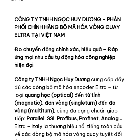
CÔNG TY TNHH NGỌC HUY DƯƠNG – PHÂN
PHỐI CHÍNH HÃNG BỘ MÃ HÓA VÒNG QUAY
ELTRA TẠI VIỆT NAM
Đo chuyển động chính xác, hiệu quả – Đáp
ứng mọi nhu cầu tự động hóa công nghiệp
hiện đại
Công ty TNHH Ngọc Huy Dương
cung cấp đầy
đủ các dòng bộ mã hóa encoder Eltra – từ
loại
quang học (optical)
đến
từ tính
(magnetic)
,
đơn vòng (singleturn)
đến
đa
vòng (multiturn)
, cùng đa dạng chuẩn giao
tiếp:
Parallel, SSI, Profibus, Profinet, Analog…
Eltra – Italy là thương hiệu nổi tiếng toàn cầu
về các dòng bộ mã hóa vòng quay tuyệt đối