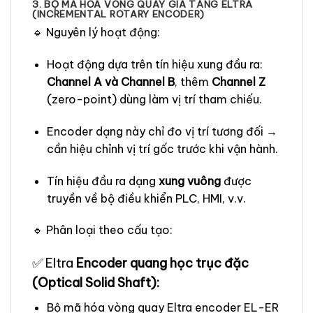
3. BỘ MÃ HÓA VÒNG QUAY GIA TĂNG ELTRA
(INCREMENTAL ROTARY ENCODER)
🔹 Nguyên lý hoạt động:
Hoạt động dựa trên tín hiệu xung đầu ra:
Channel A và Channel B
, thêm
Channel Z
(zero-point) dùng làm vị trí tham chiếu.
Encoder dạng này chỉ đo vị trí tương đối →
cần hiệu chỉnh vị trí gốc trước khi vận hành.
Tín hiệu đầu ra dạng
xung vuông
được
truyền về bộ điều khiển PLC, HMI, v.v.
🔹 Phân loại theo cấu tạo:
✅ Eltra
Encoder quang học trục đặc
(Optical Solid Shaft):
Bộ mã hóa vòng quay Eltra encoder EL-ER