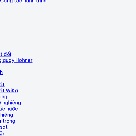
Công tắc hành trình
t đối
g quay Hohner
nh
ất
ất WiKa
ung
 nghiêng
ức nước
hiêng
i trọng
sát
O₂