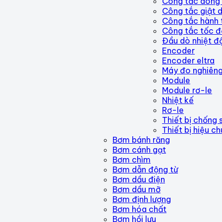
Công tắc dòng
Công tắc giật 
Công tắc hành t
Công tắc tốc đ
Đầu dò nhiệt 
Encoder
Encoder eltra
Máy đo nghiên
Module
Module rơ-le
Nhiệt kế
Rơ-le
Thiết bị chống 
Thiết bị hiệu c
Bơm bánh răng
Bơm cánh gạt
Bơm chìm
Bơm dẫn động từ
Bơm dầu điện
Bơm dầu mỡ
Bơm định lượng
Bơm hóa chất
Bơm hồi lưu