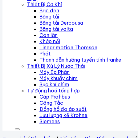
Thiết Bị Cơ Khí
Bạc đạn
Băng tải
Băng tải Dercousa
Băng tải volta
Con lăn
Khớp nối
Linear motion Thomson
Phớt
Thanh dẫn hướng tuyến tính franke
Thiết Bị Xử Lý Nước Thải
Máy Ép Phân
Máy khuấy chìm
Sục khí chìm
Tự động hoá tổng hợp
Cáp Profibus
Công Tắc
Đồng hồ đo áp suất
Lưu lượng kế Krohne
Siemens