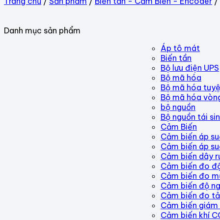
Trang chủ
/
Sản phẩm
/
Biến tần - Cảm Biến - Encoder
/
Danh mục sản phẩm
Áp tô mát
Biến tần
Bộ lưu điện UPS
Bộ mã hóa
Bộ mã hóa tuyệ
Bộ mã hóa vòn
bộ nguồn
Bộ nguồn tái si
Cảm Biến
Cảm biến áp su
Cảm biến áp su
Cảm biến dây r
Cảm biến đo độ
Cảm biến đo m
Cảm biến độ ng
Cảm biến đo tả
Cảm biến giám 
Cảm biến khí C