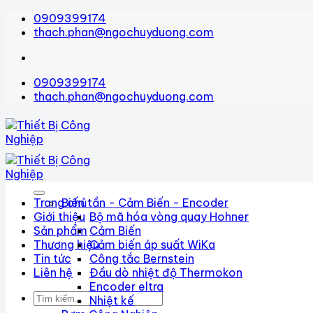
Bỏ
0909399174
qua
thach.phan@ngochuyduong.com
nội
dung
0909399174
thach.phan@ngochuyduong.com
Trang chủ
Biến tần - Cảm Biến - Encoder
Giới thiệu
Bộ mã hóa vòng quay Hohner
Sản phẩm
Cảm Biến
Thương hiệu
Cảm biến áp suất WiKa
Tin tức
Công tắc Bernstein
Liên hệ
Đầu dò nhiệt độ Thermokon
Encoder eltra
Tìm
Nhiệt kế
kiếm: