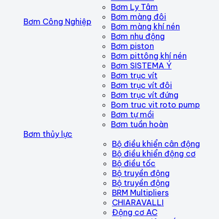
Bơm Ly Tâm
Bơm màng đôi
Bơm Công Nghiệp
Bơm màng khí nén
Bơm nhu động
Bơm piston
Bơm pittông khí nén
Bơm SISTEMA Ý
Bơm trục vít
Bơm trục vít đôi
Bơm trục vít đứng
Bom truc vit roto pump
Bơm tự mồi
Bơm tuần hoàn
Bơm thủy lực
Bộ điều khiển cân động
Bộ điều khiển động cơ
Bộ điều tốc
Bộ truyền động
Bộ truyền động
BRM Multipliers
CHIARAVALLI
Động cơ AC