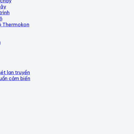
 chảy
dây
rình
ộ
độ Thermokon
g
sét lan truyền
huẩn cảm biến