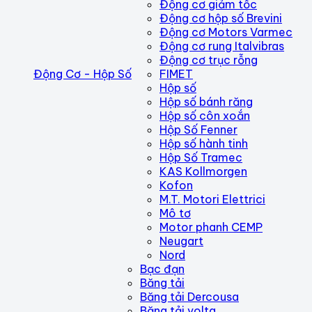
Động cơ giảm tốc
Động cơ hộp số Brevini
Động cơ Motors Varmec
Động cơ rung Italvibras
Động cơ trục rỗng
Động Cơ - Hộp Số
FIMET
Hộp số
Hộp số bánh răng
Hộp số côn xoắn
Hộp Số Fenner
Hộp số hành tinh
Hộp Số Tramec
KAS Kollmorgen
Kofon
M.T. Motori Elettrici
Mô tơ
Motor phanh CEMP
Neugart
Nord
Bạc đạn
Băng tải
Băng tải Dercousa
Băng tải volta