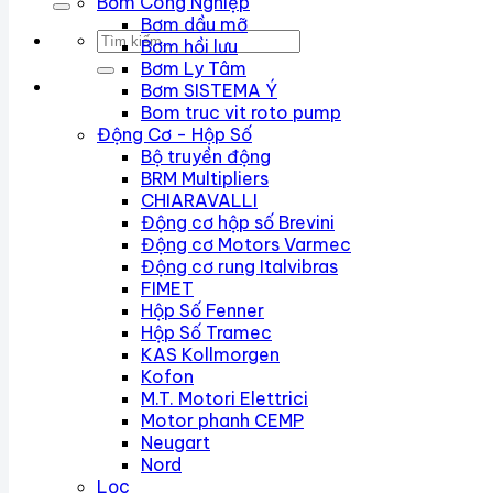
Bơm Công Nghiệp
Bơm dầu mỡ
Tìm
Bơm hồi lưu
kiếm:
Bơm Ly Tâm
Bơm SISTEMA Ý
Bom truc vit roto pump
Động Cơ - Hộp Số
Bộ truyền động
BRM Multipliers
CHIARAVALLI
Động cơ hộp số Brevini
Động cơ Motors Varmec
Động cơ rung Italvibras
FIMET
Hộp Số Fenner
Hộp Số Tramec
KAS Kollmorgen
Kofon
M.T. Motori Elettrici
Motor phanh CEMP
Neugart
Nord
Lọc