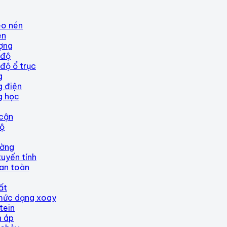
éo nén
én
ượng
 độ
độ ổ trục
g
 điện
g học
 cận
độ
ường
tuyến tính
an toàn
ất
mức dạng xoay
tein
h áp