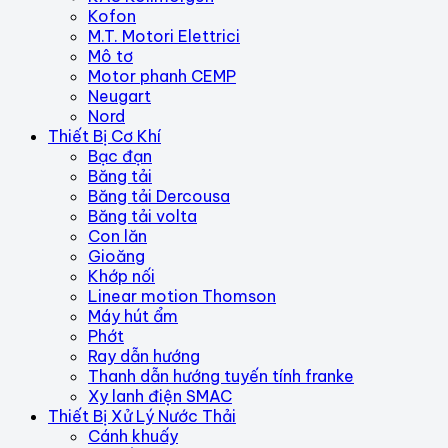
Kofon
M.T. Motori Elettrici
Mô tơ
Motor phanh CEMP
Neugart
Nord
Thiết Bị Cơ Khí
Bạc đạn
Băng tải
Băng tải Dercousa
Băng tải volta
Con lăn
Gioăng
Khớp nối
Linear motion Thomson
Máy hút ẩm
Phớt
Ray dẫn hướng
Thanh dẫn hướng tuyến tính franke
Xy lanh điện SMAC
Thiết Bị Xử Lý Nước Thải
Cánh khuấy