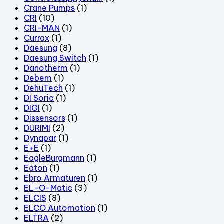
Crane Pumps
(1)
CRI
(10)
CRI-MAN
(1)
Currax
(1)
Daesung
(8)
Daesung Switch
(1)
Danotherm
(1)
Debem
(1)
DehuTech
(1)
DI Soric
(1)
DIGI
(1)
Dissensors
(1)
DURIMI
(2)
Dynapar
(1)
E+E
(1)
EagleBurgmann
(1)
Eaton
(1)
Ebro Armaturen
(1)
EL-O-Matic
(3)
ELCIS
(8)
ELCO Automation
(1)
ELTRA
(2)