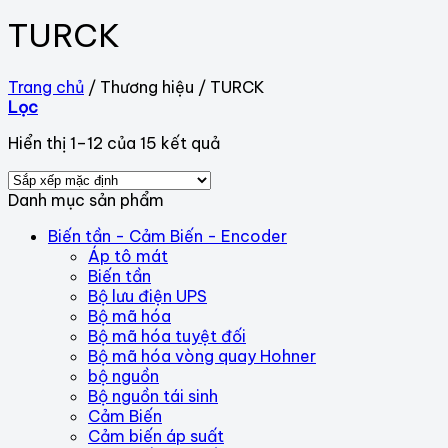
TURCK
Trang chủ
/
Thương hiệu
/
TURCK
Lọc
Hiển thị 1–12 của 15 kết quả
Danh mục sản phẩm
Biến tần - Cảm Biến - Encoder
Áp tô mát
Biến tần
Bộ lưu điện UPS
Bộ mã hóa
Bộ mã hóa tuyệt đối
Bộ mã hóa vòng quay Hohner
bộ nguồn
Bộ nguồn tái sinh
Cảm Biến
Cảm biến áp suất