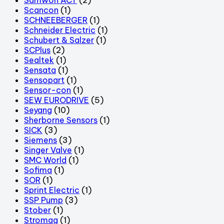
Scancon
(1)
SCHNEEBERGER
(1)
Schneider Electric
(1)
Schubert & Salzer
(1)
SCPlus
(2)
Sealtek
(1)
Sensata
(1)
Sensopart
(1)
Sensor-con
(1)
SEW EURODRIVE
(5)
Seyang
(10)
Sherborne Sensors
(1)
SICK
(3)
Siemens
(3)
Singer Valve
(1)
SMC World
(1)
Sofima
(1)
SOR
(1)
Sprint Electric
(1)
SSP Pump
(3)
Stober
(1)
Stromag
(1)