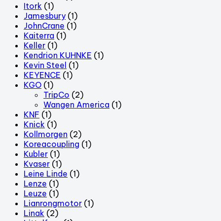
Itork
(1)
Jamesbury
(1)
JohnCrane
(1)
Kaiterra
(1)
Keller
(1)
Kendrion KUHNKE
(1)
Kevin Steel
(1)
KEYENCE
(1)
KGO
(1)
TripCo
(2)
Wangen America
(1)
KNF
(1)
Knick
(1)
Kollmorgen
(2)
Koreacoupling
(1)
Kubler
(1)
Kvaser
(1)
Leine Linde
(1)
Lenze
(1)
Leuze
(1)
Lianrongmotor
(1)
Linak
(2)