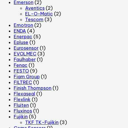
Emerson
(2)
Aventics
(2)
EL-O-Matic
(2)
Tescom
(3)
Emotron
(2)
ENDA
(4)
Enerpac
(5)
Epluse
(1)
Eurosensor
(1)
EVOLMEC
(3)
Faulhaber
(1)
Fenac
(1)
FESTO
(9)
Fiam Group
(1)
FILTREC
(1)
Finish Thompson
(1)
Flexaseal
(1)
Flexlink
(1)
Fluiten
(1)
Fluxinos
(1)
Fujikin
(5)
TKF TK-Fujikin
(3)
Gems Sensors
(1)