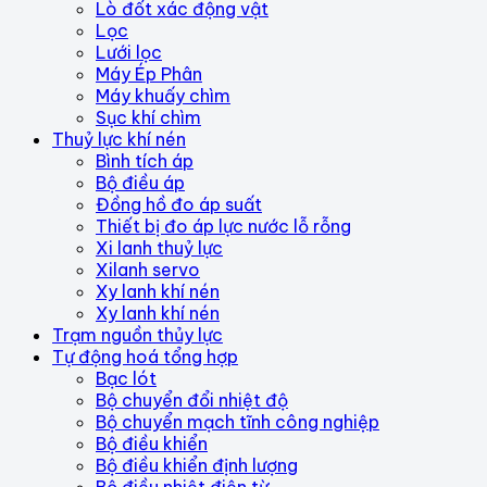
Lò đốt xác động vật
Lọc
Lưới lọc
Máy Ép Phân
Máy khuấy chìm
Sục khí chìm
Thuỷ lực khí nén
Bình tích áp
Bộ điều áp
Đồng hồ đo áp suất
Thiết bị đo áp lực nước lỗ rỗng
Xi lanh thuỷ lực
Xilanh servo
Xy lanh khí nén
Xy lanh khí nén
Trạm nguồn thủy lực
Tự động hoá tổng hợp
Bạc lót
Bộ chuyển đổi nhiệt độ
Bộ chuyển mạch tĩnh công nghiệp
Bộ điều khiển
Bộ điều khiển định lượng
Bộ điều nhiệt điện từ