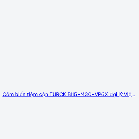
Cảm biến tiệm cận TURCK BI15-M30-VP6X đại lý Việt
Nam