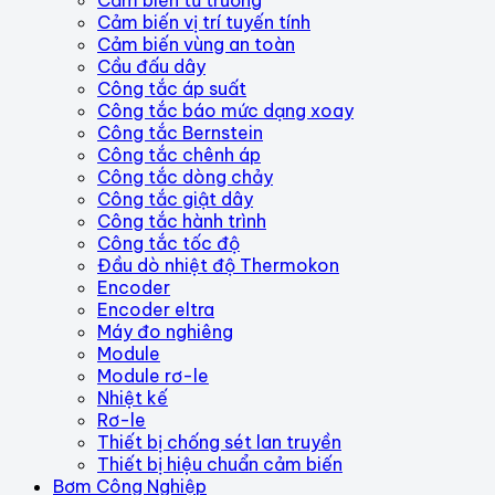
Cảm biến vị trí tuyến tính
Cảm biến vùng an toàn
Cầu đấu dây
Công tắc áp suất
Công tắc báo mức dạng xoay
Công tắc Bernstein
Công tắc chênh áp
Công tắc dòng chảy
Công tắc giật dây
Công tắc hành trình
Công tắc tốc độ
Đầu dò nhiệt độ Thermokon
Encoder
Encoder eltra
Máy đo nghiêng
Module
Module rơ-le
Nhiệt kế
Rơ-le
Thiết bị chống sét lan truyền
Thiết bị hiệu chuẩn cảm biến
Bơm Công Nghiệp