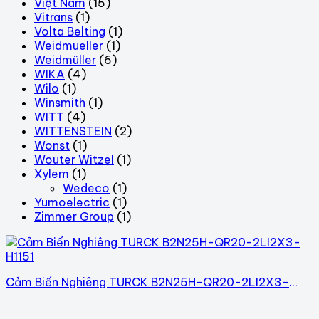
Việt Nam
(15)
Vitrans
(1)
Volta Belting
(1)
Weidmueller
(1)
Weidmüller
(6)
WIKA
(4)
Wilo
(1)
Winsmith
(1)
WITT
(4)
WITTENSTEIN
(2)
Wonst
(1)
Wouter Witzel
(1)
Xylem
(1)
Wedeco
(1)
Yumoelectric
(1)
Zimmer Group
(1)
Cảm Biến Nghiêng TURCK B2N25H-QR20-2LI2X3-
H1151