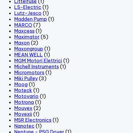
Littelfuse
(1)
LS-Electric
(1)
Lutz-Jesco
(1)
Madden Pump
(1)
MARCO
(7)
Maxcess
(1)
Maximator
(5)
Maxon
(2)
Maxongroup
(1)
MEAN WELL
(1)
MGM Motori Elettrici
(1)
Michell Instruments
(1)
Micromotors
(1)
Miki Pulley
(3)
Moog
(1)
Moteck
(1)
Motovario
(1)
Motrona
(1)
Mouvex
(2)
Movexii
(1)
MSR Electronics
(1)
Nanotec
(1)
Neptune - PSG Dover
(1)