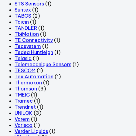
STS Sensors
(1)
Suntex
(1)
TABOS
(2)
Taicin
(1)
TANDLER
(1)
TbiMotion
(1)
TE Connectivity
(1)
Tecsystem
(1)
Tedea Huntleigh
(1)
Telasia
(1)
Telemecanique Sensors
(1)
TESCOM
(1)
Tex Automation
(1)
Thermokon
(1)
Thomson
(3)
TMEIC
(1)
Tramec
(1)
Trendnet
(1)
UNILOK
(3)
Varem
(1)
Varisco
(1)
Verder Liquids
(1)