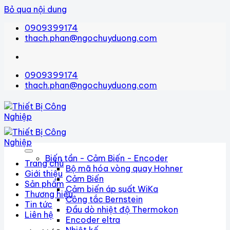
Bỏ qua nội dung
0909399174
thach.phan@ngochuyduong.com
0909399174
thach.phan@ngochuyduong.com
Biến tần - Cảm Biến - Encoder
Trang chủ
Bộ mã hóa vòng quay Hohner
Giới thiệu
Cảm Biến
Sản phẩm
Cảm biến áp suất WiKa
Thương hiệu
Công tắc Bernstein
Tin tức
Đầu dò nhiệt độ Thermokon
Liên hệ
Encoder eltra