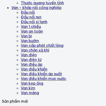
Thước quang tuyến tính
Van - khớp nối công nghiệp
Đầu nối
Đầu nối ren
Đầu nối xi lanh
Van 1 chiều
Van an toàn
Van bi
Van bướm
Van cấp phát chất lỏng
Van chặn xả khí
Van điện
Van điện từ
Van điều áp
Van điều khiển
Van điều khiển áp suất
Van điều khiển mực nước
Van kẹp ống
Van kim
Van màng
Sản phẩm mới