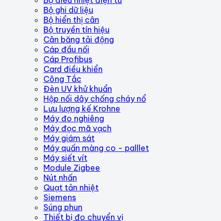
Bộ ghi dữ liệu
Bộ hiển thị cân
Bộ truyền tín hiệu
Cân băng tải động
Cáp đầu nối
Cáp Profibus
Card điều khiển
Công Tắc
Đèn UV khử khuẩn
Hộp nối dây chống cháy nổ
Lưu lượng kế Krohne
Máy đo nghiêng
Máy đọc mã vạch
Máy giám sát
Máy quấn màng co - palllet
Máy siết vít
Module Zigbee
Nút nhấn
Quạt tản nhiệt
Siemens
Súng phun
Thiết bị đo chuyển vị