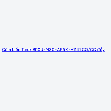
Cảm biến Turck BI10U-M30-AP6X-H1141 CO/CQ đầy
đủ