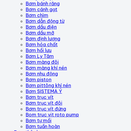
Bơm bánh răng
Bơm cánh gạt
Bơm chìm
Bơm dẫn động từ
Bơm dầu điện
Bơm dầu mỡ
Bơm định lượng
Bơm hóa chất
Bơm hồi lưu
Bơm Ly Tâm
Bơm màng đôi
Bơm màng khí nén
Bơm nhu động
Bơm piston
Bơm pittông khí nén
Bơm SISTEMA Ý
Bơm trục vít
Bơm trục vít đôi
Bơm trục vít đứng
Bom truc vit roto pump
Bơm tự mồi
Bơm tuần hoàn