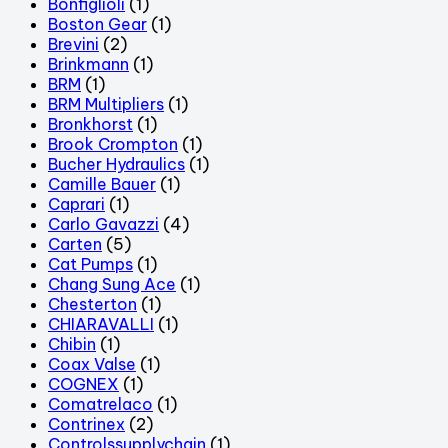
Bonfiglioli
(1)
Boston Gear
(1)
Brevini
(2)
Brinkmann
(1)
BRM
(1)
BRM Multipliers
(1)
Bronkhorst
(1)
Brook Crompton
(1)
Bucher Hydraulics
(1)
Camille Bauer
(1)
Caprari
(1)
Carlo Gavazzi
(4)
Carten
(5)
Cat Pumps
(1)
Chang Sung Ace
(1)
Chesterton
(1)
CHIARAVALLI
(1)
Chibin
(1)
Coax Valse
(1)
COGNEX
(1)
Comatrelaco
(1)
Contrinex
(2)
Controlssupplychain
(1)