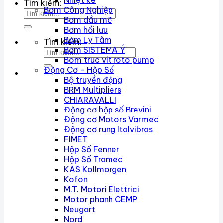
Nhiệt kế
Tìm kiếm:
Bơm Công Nghiệp
Bơm dầu mỡ
Bơm hồi lưu
Bơm Ly Tâm
Tìm kiếm:
Bơm SISTEMA Ý
Bom truc vit roto pump
Động Cơ - Hộp Số
Bộ truyền động
BRM Multipliers
CHIARAVALLI
Động cơ hộp số Brevini
Động cơ Motors Varmec
Động cơ rung Italvibras
FIMET
Hộp Số Fenner
Hộp Số Tramec
KAS Kollmorgen
Kofon
M.T. Motori Elettrici
Motor phanh CEMP
Neugart
Nord