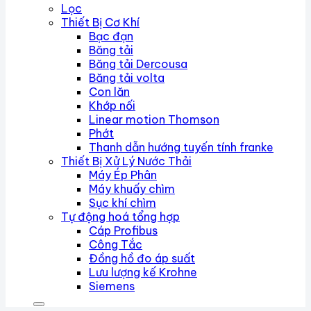
Lọc
Thiết Bị Cơ Khí
Bạc đạn
Băng tải
Băng tải Dercousa
Băng tải volta
Con lăn
Khớp nối
Linear motion Thomson
Phớt
Thanh dẫn hướng tuyến tính franke
Thiết Bị Xử Lý Nước Thải
Máy Ép Phân
Máy khuấy chìm
Sục khí chìm
Tự động hoá tổng hợp
Cáp Profibus
Công Tắc
Đồng hồ đo áp suất
Lưu lượng kế Krohne
Siemens