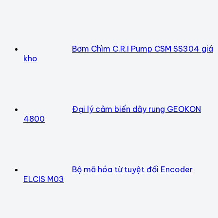
Bơm Chìm C.R.I Pump CSM SS304 giá
kho
Đại lý cảm biến dây rung GEOKON
4800
Bộ mã hóa từ tuyệt đối Encoder
ELCIS M03