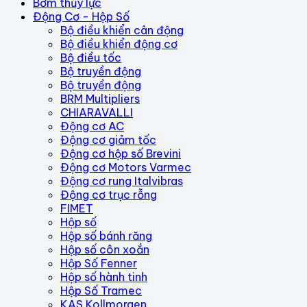
Bơm thủy lực
Động Cơ - Hộp Số
Bộ điều khiển cân động
Bộ điều khiển động cơ
Bộ điều tốc
Bộ truyền động
Bộ truyền động
BRM Multipliers
CHIARAVALLI
Động cơ AC
Động cơ giảm tốc
Động cơ hộp số Brevini
Động cơ Motors Varmec
Động cơ rung Italvibras
Động cơ trục rỗng
FIMET
Hộp số
Hộp số bánh răng
Hộp số côn xoắn
Hộp Số Fenner
Hộp số hành tinh
Hộp Số Tramec
KAS Kollmorgen