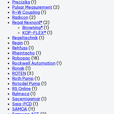
Precizika
(1)
Pulsar Measurement
(2)
R+W Coupling
(1)
Radicon
(2)
Regal Rexnord®
(2)
Browning®
(1)
KOP-FLEX®
(1)
Regeltechnik
(1)
Regin
(1)
Rehfuss
(1)
Rheintacho
(1)
Robopac
(18)
Rockwell Automation
(1)
Ronak
(1)
ROTEN
(3)
Roth Pump
(1)
Rotodel Pump
(1)
RS Online
(1)
Rulmeca
(1)
Sacemigamar
(1)
Saia-PCD
(1)
SAMOA
(11)
Samwon ACT
(2)