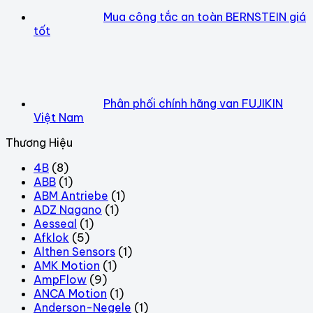
Mua công tắc an toàn BERNSTEIN giá
tốt
Phân phối chính hãng van FUJIKIN
Việt Nam
Thương Hiệu
4B
(8)
ABB
(1)
ABM Antriebe
(1)
ADZ Nagano
(1)
Aesseal
(1)
Afklok
(5)
Althen Sensors
(1)
AMK Motion
(1)
AmpFlow
(9)
ANCA Motion
(1)
Anderson-Negele
(1)