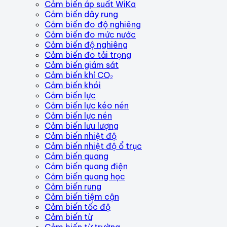
Cảm biến áp suất WiKa
Cảm biến dây rung
Cảm biến đo độ nghiêng
Cảm biến đo mức nước
Cảm biến độ nghiêng
Cảm biến đo tải trọng
Cảm biến giám sát
Cảm biến khí CO₂
Cảm biến khói
Cảm biến lực
Cảm biến lực kéo nén
Cảm biến lực nén
Cảm biến lưu lượng
Cảm biến nhiệt độ
Cảm biến nhiệt độ ổ trục
Cảm biến quang
Cảm biến quang điện
Cảm biến quang học
Cảm biến rung
Cảm biến tiệm cận
Cảm biến tốc độ
Cảm biến từ
Cảm biến từ trường