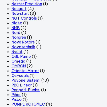
Netzer Precision
(1)
Neugart
(4)
Newstart
(3)
NGT Controls
(1)
Nidec
(1)
NMB
(2)
Nord
(1)
Norgren
(1)
Nova Rotors
(1)
Novotechnik
(1)
Nvent
(1)
OBL Pump
(1)
Omega
(1)
OMRON
(2)
Oriental Motor
(1)
Oz-seals
(1)
Pavone Sistemi
(10)
PBC Linear
(1)
Pepperl-Fuchs.
(1)
Piher
(1)
Pisco
(1)
POMPE ROTOMEC
(4)