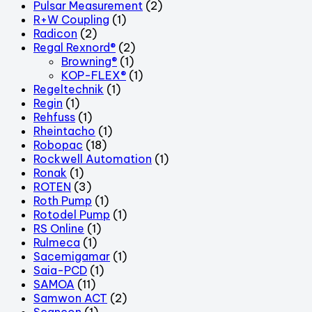
Pulsar Measurement
(2)
R+W Coupling
(1)
Radicon
(2)
Regal Rexnord®
(2)
Browning®
(1)
KOP-FLEX®
(1)
Regeltechnik
(1)
Regin
(1)
Rehfuss
(1)
Rheintacho
(1)
Robopac
(18)
Rockwell Automation
(1)
Ronak
(1)
ROTEN
(3)
Roth Pump
(1)
Rotodel Pump
(1)
RS Online
(1)
Rulmeca
(1)
Sacemigamar
(1)
Saia-PCD
(1)
SAMOA
(11)
Samwon ACT
(2)
Scancon
(1)