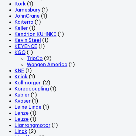
Itork
(1)
Jamesbury
(1)
JohnCrane
(1)
Kaiterra
(1)
Keller
(1)
Kendrion KUHNKE
(1)
Kevin Steel
(1)
KEYENCE
(1)
KGO
(1)
TripCo
(2)
Wangen America
(1)
KNF
(1)
Knick
(1)
Kollmorgen
(2)
Koreacoupling
(1)
Kubler
(1)
Kvaser
(1)
Leine Linde
(1)
Lenze
(1)
Leuze
(1)
Lianrongmotor
(1)
Linak
(2)