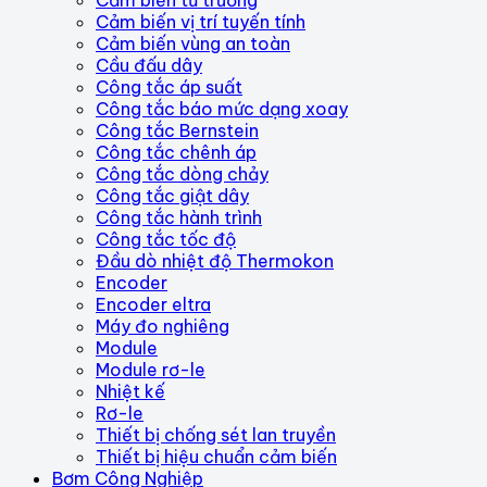
Cảm biến vị trí tuyến tính
Cảm biến vùng an toàn
Cầu đấu dây
Công tắc áp suất
Công tắc báo mức dạng xoay
Công tắc Bernstein
Công tắc chênh áp
Công tắc dòng chảy
Công tắc giật dây
Công tắc hành trình
Công tắc tốc độ
Đầu dò nhiệt độ Thermokon
Encoder
Encoder eltra
Máy đo nghiêng
Module
Module rơ-le
Nhiệt kế
Rơ-le
Thiết bị chống sét lan truyền
Thiết bị hiệu chuẩn cảm biến
Bơm Công Nghiệp