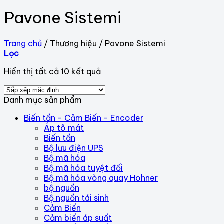
Pavone Sistemi
Trang chủ
/
Thương hiệu
/
Pavone Sistemi
Lọc
Hiển thị tất cả 10 kết quả
Danh mục sản phẩm
Biến tần - Cảm Biến - Encoder
Áp tô mát
Biến tần
Bộ lưu điện UPS
Bộ mã hóa
Bộ mã hóa tuyệt đối
Bộ mã hóa vòng quay Hohner
bộ nguồn
Bộ nguồn tái sinh
Cảm Biến
Cảm biến áp suất