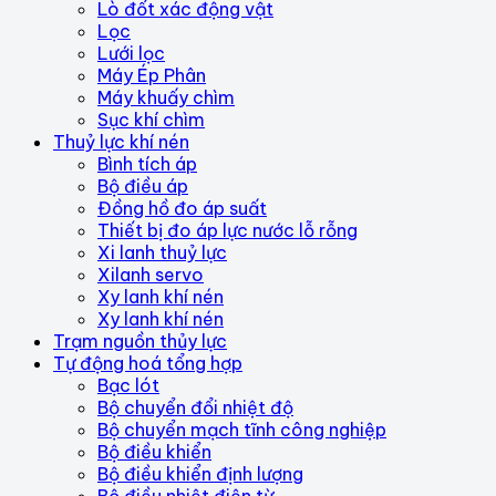
Lò đốt xác động vật
Lọc
Lưới lọc
Máy Ép Phân
Máy khuấy chìm
Sục khí chìm
Thuỷ lực khí nén
Bình tích áp
Bộ điều áp
Đồng hồ đo áp suất
Thiết bị đo áp lực nước lỗ rỗng
Xi lanh thuỷ lực
Xilanh servo
Xy lanh khí nén
Xy lanh khí nén
Trạm nguồn thủy lực
Tự động hoá tổng hợp
Bạc lót
Bộ chuyển đổi nhiệt độ
Bộ chuyển mạch tĩnh công nghiệp
Bộ điều khiển
Bộ điều khiển định lượng
Bộ điều nhiệt điện từ