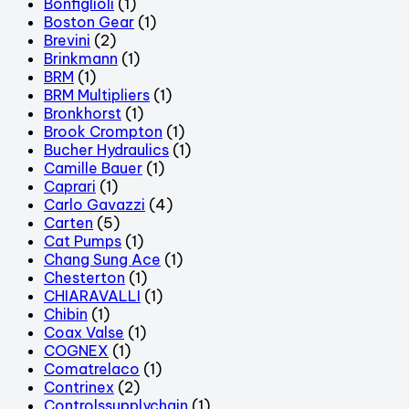
Bonfiglioli
(1)
Boston Gear
(1)
Brevini
(2)
Brinkmann
(1)
BRM
(1)
BRM Multipliers
(1)
Bronkhorst
(1)
Brook Crompton
(1)
Bucher Hydraulics
(1)
Camille Bauer
(1)
Caprari
(1)
Carlo Gavazzi
(4)
Carten
(5)
Cat Pumps
(1)
Chang Sung Ace
(1)
Chesterton
(1)
CHIARAVALLI
(1)
Chibin
(1)
Coax Valse
(1)
COGNEX
(1)
Comatrelaco
(1)
Contrinex
(2)
Controlssupplychain
(1)