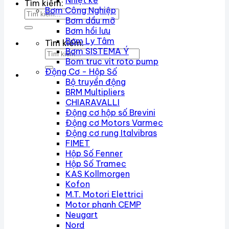
Nhiệt kế
Tìm kiếm:
Bơm Công Nghiệp
Bơm dầu mỡ
Bơm hồi lưu
Bơm Ly Tâm
Tìm kiếm:
Bơm SISTEMA Ý
Bom truc vit roto pump
Động Cơ - Hộp Số
Bộ truyền động
BRM Multipliers
CHIARAVALLI
Động cơ hộp số Brevini
Động cơ Motors Varmec
Động cơ rung Italvibras
FIMET
Hộp Số Fenner
Hộp Số Tramec
KAS Kollmorgen
Kofon
M.T. Motori Elettrici
Motor phanh CEMP
Neugart
Nord