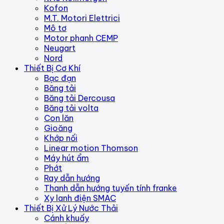
Kofon
M.T. Motori Elettrici
Mô tơ
Motor phanh CEMP
Neugart
Nord
Thiết Bị Cơ Khí
Bạc đạn
Băng tải
Băng tải Dercousa
Băng tải volta
Con lăn
Gioăng
Khớp nối
Linear motion Thomson
Máy hút ẩm
Phớt
Ray dẫn hướng
Thanh dẫn hướng tuyến tính franke
Xy lanh điện SMAC
Thiết Bị Xử Lý Nước Thải
Cánh khuấy