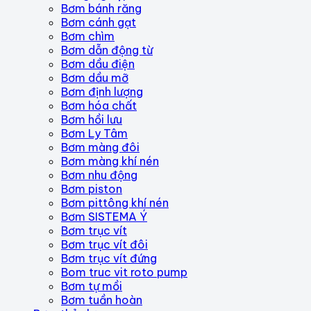
Bơm bánh răng
Bơm cánh gạt
Bơm chìm
Bơm dẫn động từ
Bơm dầu điện
Bơm dầu mỡ
Bơm định lượng
Bơm hóa chất
Bơm hồi lưu
Bơm Ly Tâm
Bơm màng đôi
Bơm màng khí nén
Bơm nhu động
Bơm piston
Bơm pittông khí nén
Bơm SISTEMA Ý
Bơm trục vít
Bơm trục vít đôi
Bơm trục vít đứng
Bom truc vit roto pump
Bơm tự mồi
Bơm tuần hoàn