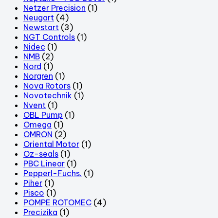
Netzer Precision
(1)
Neugart
(4)
Newstart
(3)
NGT Controls
(1)
Nidec
(1)
NMB
(2)
Nord
(1)
Norgren
(1)
Nova Rotors
(1)
Novotechnik
(1)
Nvent
(1)
OBL Pump
(1)
Omega
(1)
OMRON
(2)
Oriental Motor
(1)
Oz-seals
(1)
PBC Linear
(1)
Pepperl-Fuchs.
(1)
Piher
(1)
Pisco
(1)
POMPE ROTOMEC
(4)
Precizika
(1)