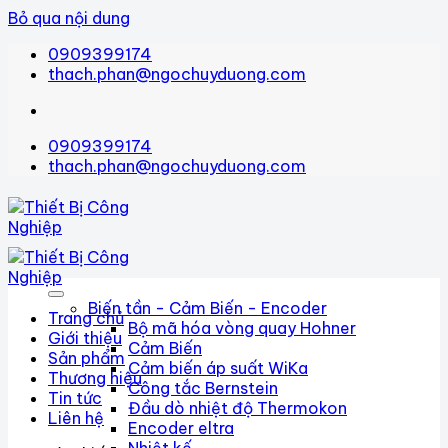
Bỏ qua nội dung
0909399174
thach.phan@ngochuyduong.com
0909399174
thach.phan@ngochuyduong.com
Biến tần - Cảm Biến - Encoder
Trang chủ
Bộ mã hóa vòng quay Hohner
Giới thiệu
Cảm Biến
Sản phẩm
Cảm biến áp suất WiKa
Thương hiệu
Công tắc Bernstein
Tin tức
Đầu dò nhiệt độ Thermokon
Liên hệ
Encoder eltra