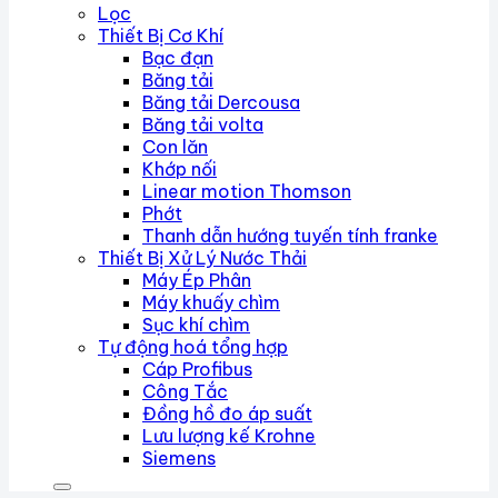
Lọc
Thiết Bị Cơ Khí
Bạc đạn
Băng tải
Băng tải Dercousa
Băng tải volta
Con lăn
Khớp nối
Linear motion Thomson
Phớt
Thanh dẫn hướng tuyến tính franke
Thiết Bị Xử Lý Nước Thải
Máy Ép Phân
Máy khuấy chìm
Sục khí chìm
Tự động hoá tổng hợp
Cáp Profibus
Công Tắc
Đồng hồ đo áp suất
Lưu lượng kế Krohne
Siemens