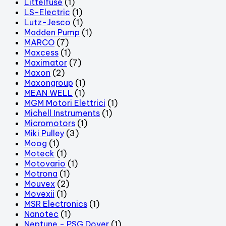
Littelfuse
(1)
LS-Electric
(1)
Lutz-Jesco
(1)
Madden Pump
(1)
MARCO
(7)
Maxcess
(1)
Maximator
(7)
Maxon
(2)
Maxongroup
(1)
MEAN WELL
(1)
MGM Motori Elettrici
(1)
Michell Instruments
(1)
Micromotors
(1)
Miki Pulley
(3)
Moog
(1)
Moteck
(1)
Motovario
(1)
Motrona
(1)
Mouvex
(2)
Movexii
(1)
MSR Electronics
(1)
Nanotec
(1)
Neptune - PSG Dover
(1)