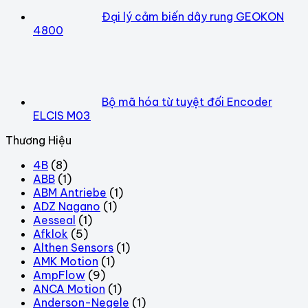
Đại lý cảm biến dây rung GEOKON
4800
Bộ mã hóa từ tuyệt đối Encoder
ELCIS M03
Thương Hiệu
4B
(8)
ABB
(1)
ABM Antriebe
(1)
ADZ Nagano
(1)
Aesseal
(1)
Afklok
(5)
Althen Sensors
(1)
AMK Motion
(1)
AmpFlow
(9)
ANCA Motion
(1)
Anderson-Negele
(1)