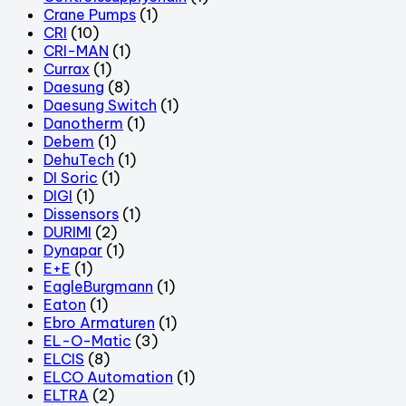
Crane Pumps
(1)
CRI
(10)
CRI-MAN
(1)
Currax
(1)
Daesung
(8)
Daesung Switch
(1)
Danotherm
(1)
Debem
(1)
DehuTech
(1)
DI Soric
(1)
DIGI
(1)
Dissensors
(1)
DURIMI
(2)
Dynapar
(1)
E+E
(1)
EagleBurgmann
(1)
Eaton
(1)
Ebro Armaturen
(1)
EL-O-Matic
(3)
ELCIS
(8)
ELCO Automation
(1)
ELTRA
(2)