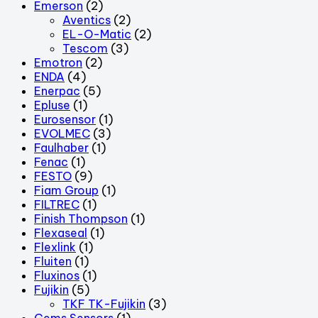
Emerson
(2)
Aventics
(2)
EL-O-Matic
(2)
Tescom
(3)
Emotron
(2)
ENDA
(4)
Enerpac
(5)
Epluse
(1)
Eurosensor
(1)
EVOLMEC
(3)
Faulhaber
(1)
Fenac
(1)
FESTO
(9)
Fiam Group
(1)
FILTREC
(1)
Finish Thompson
(1)
Flexaseal
(1)
Flexlink
(1)
Fluiten
(1)
Fluxinos
(1)
Fujikin
(5)
TKF TK-Fujikin
(3)
Gems Sensors
(1)