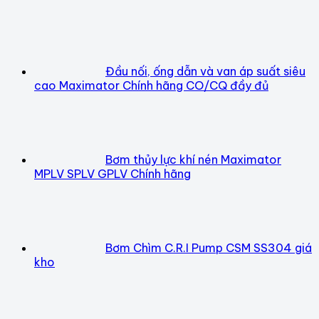
Đầu nối, ống dẫn và van áp suất siêu
cao Maximator Chính hãng CO/CQ đầy đủ
Bơm thủy lực khí nén Maximator
MPLV SPLV GPLV Chính hãng
Bơm Chìm C.R.I Pump CSM SS304 giá
kho