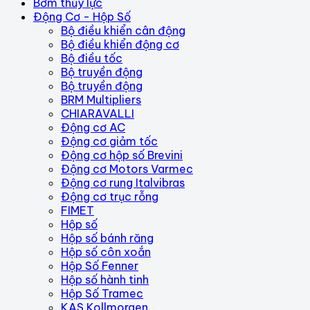
Bơm thủy lực
Động Cơ - Hộp Số
Bộ điều khiển cân động
Bộ điều khiển động cơ
Bộ điều tốc
Bộ truyền động
Bộ truyền động
BRM Multipliers
CHIARAVALLI
Động cơ AC
Động cơ giảm tốc
Động cơ hộp số Brevini
Động cơ Motors Varmec
Động cơ rung Italvibras
Động cơ trục rỗng
FIMET
Hộp số
Hộp số bánh răng
Hộp số côn xoắn
Hộp Số Fenner
Hộp số hành tinh
Hộp Số Tramec
KAS Kollmorgen