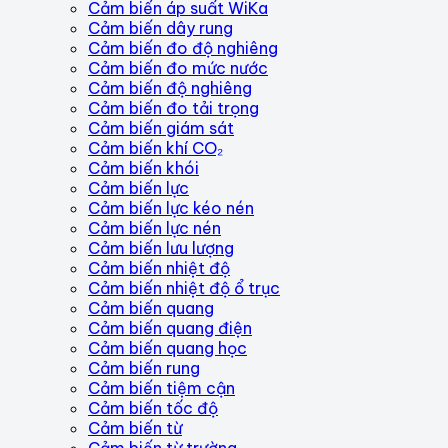
Cảm biến áp suất WiKa
Cảm biến dây rung
Cảm biến đo độ nghiêng
Cảm biến đo mức nước
Cảm biến độ nghiêng
Cảm biến đo tải trọng
Cảm biến giám sát
Cảm biến khí CO₂
Cảm biến khói
Cảm biến lực
Cảm biến lực kéo nén
Cảm biến lực nén
Cảm biến lưu lượng
Cảm biến nhiệt độ
Cảm biến nhiệt độ ổ trục
Cảm biến quang
Cảm biến quang điện
Cảm biến quang học
Cảm biến rung
Cảm biến tiệm cận
Cảm biến tốc độ
Cảm biến từ
Cảm biến từ trường