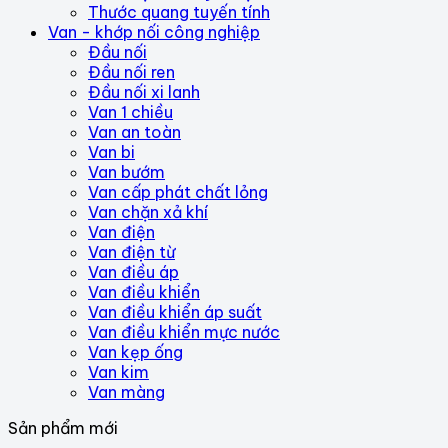
Thước quang tuyến tính
Van - khớp nối công nghiệp
Đầu nối
Đầu nối ren
Đầu nối xi lanh
Van 1 chiều
Van an toàn
Van bi
Van bướm
Van cấp phát chất lỏng
Van chặn xả khí
Van điện
Van điện từ
Van điều áp
Van điều khiển
Van điều khiển áp suất
Van điều khiển mực nước
Van kẹp ống
Van kim
Van màng
Sản phẩm mới