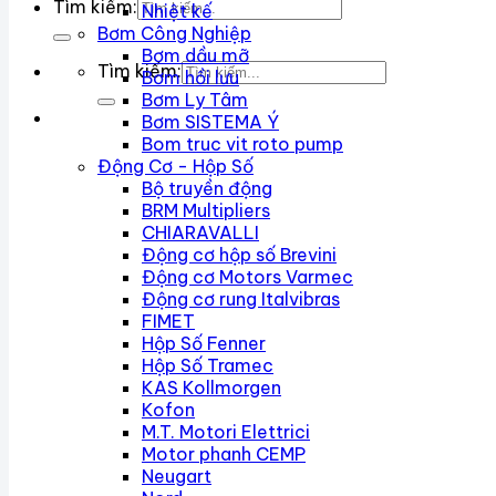
Tìm kiếm:
Nhiệt kế
Bơm Công Nghiệp
Bơm dầu mỡ
Tìm kiếm:
Bơm hồi lưu
Bơm Ly Tâm
Bơm SISTEMA Ý
Bom truc vit roto pump
Động Cơ - Hộp Số
Bộ truyền động
BRM Multipliers
CHIARAVALLI
Động cơ hộp số Brevini
Động cơ Motors Varmec
Động cơ rung Italvibras
FIMET
Hộp Số Fenner
Hộp Số Tramec
KAS Kollmorgen
Kofon
M.T. Motori Elettrici
Motor phanh CEMP
Neugart