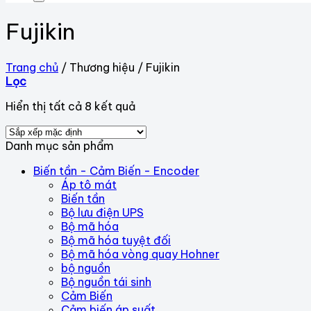
Fujikin
Trang chủ
/
Thương hiệu
/
Fujikin
Lọc
Hiển thị tất cả 8 kết quả
Danh mục sản phẩm
Biến tần - Cảm Biến - Encoder
Áp tô mát
Biến tần
Bộ lưu điện UPS
Bộ mã hóa
Bộ mã hóa tuyệt đối
Bộ mã hóa vòng quay Hohner
bộ nguồn
Bộ nguồn tái sinh
Cảm Biến
Cảm biến áp suất