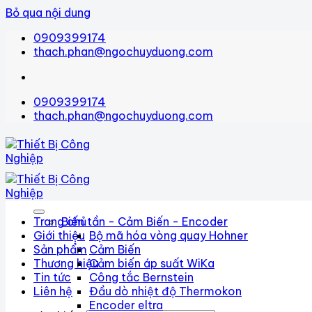
Bỏ qua nội dung
0909399174
thach.phan@ngochuyduong.com
0909399174
thach.phan@ngochuyduong.com
Trang chủ
Biến tần - Cảm Biến - Encoder
Giới thiệu
Bộ mã hóa vòng quay Hohner
Sản phẩm
Cảm Biến
Thương hiệu
Cảm biến áp suất WiKa
Tin tức
Công tắc Bernstein
Liên hệ
Đầu dò nhiệt độ Thermokon
Encoder eltra