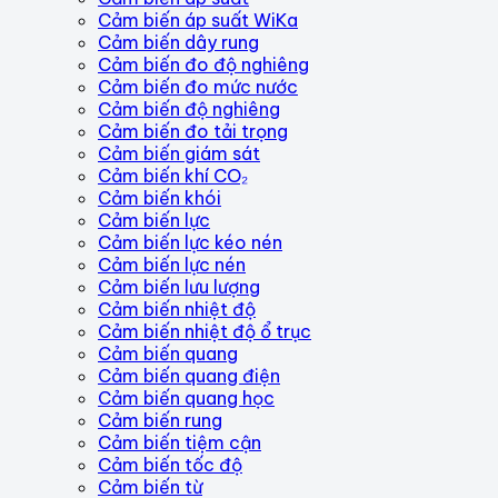
Cảm biến áp suất WiKa
Cảm biến dây rung
Cảm biến đo độ nghiêng
Cảm biến đo mức nước
Cảm biến độ nghiêng
Cảm biến đo tải trọng
Cảm biến giám sát
Cảm biến khí CO₂
Cảm biến khói
Cảm biến lực
Cảm biến lực kéo nén
Cảm biến lực nén
Cảm biến lưu lượng
Cảm biến nhiệt độ
Cảm biến nhiệt độ ổ trục
Cảm biến quang
Cảm biến quang điện
Cảm biến quang học
Cảm biến rung
Cảm biến tiệm cận
Cảm biến tốc độ
Cảm biến từ