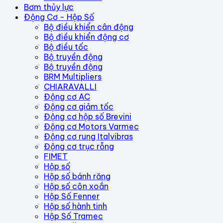
Bơm thủy lực
Động Cơ - Hộp Số
Bộ điều khiển cân động
Bộ điều khiển động cơ
Bộ điều tốc
Bộ truyền động
Bộ truyền động
BRM Multipliers
CHIARAVALLI
Động cơ AC
Động cơ giảm tốc
Động cơ hộp số Brevini
Động cơ Motors Varmec
Động cơ rung Italvibras
Động cơ trục rỗng
FIMET
Hộp số
Hộp số bánh răng
Hộp số côn xoắn
Hộp Số Fenner
Hộp số hành tinh
Hộp Số Tramec