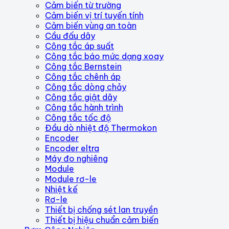
Cảm biến từ trường
Cảm biến vị trí tuyến tính
Cảm biến vùng an toàn
Cầu đấu dây
Công tắc áp suất
Công tắc báo mức dạng xoay
Công tắc Bernstein
Công tắc chênh áp
Công tắc dòng chảy
Công tắc giật dây
Công tắc hành trình
Công tắc tốc độ
Đầu dò nhiệt độ Thermokon
Encoder
Encoder eltra
Máy đo nghiêng
Module
Module rơ-le
Nhiệt kế
Rơ-le
Thiết bị chống sét lan truyền
Thiết bị hiệu chuẩn cảm biến