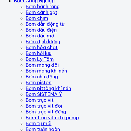
Bơm Công Nghiệp
Bơm bánh răng
Bơm cánh gạt
Bơm chìm
Bơm dẫn động từ
Bơm dầu điện
Bơm dầu mỡ
Bơm định lượng
Bơm hóa chất
Bơm hồi lưu
Bơm Ly Tâm
Bơm màng đôi
Bơm màng khí nén
Bơm nhu động
Bơm piston
Bơm pittông khí nén
Bơm SISTEMA Ý
Bơm trục vít
Bơm trục vít đôi
Bơm trục vít đứng
Bom truc vit roto pump
Bơm tự mồi
Bơm tuần hoàn