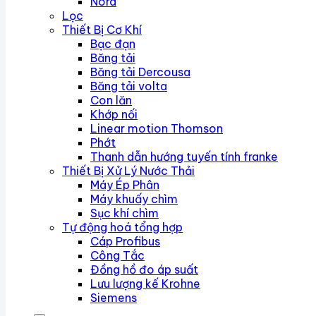
Nord
Lọc
Thiết Bị Cơ Khí
Bạc đạn
Băng tải
Băng tải Dercousa
Băng tải volta
Con lăn
Khớp nối
Linear motion Thomson
Phớt
Thanh dẫn hướng tuyến tính franke
Thiết Bị Xử Lý Nước Thải
Máy Ép Phân
Máy khuấy chìm
Sục khí chìm
Tự động hoá tổng hợp
Cáp Profibus
Công Tắc
Đồng hồ đo áp suất
Lưu lượng kế Krohne
Siemens