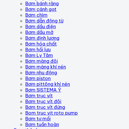
Bơm bánh răng
Bơm cánh gạt
Bơm chìm
Bơm dẫn động từ
Bơm dầu điện
Bơm dầu mỡ
Bơm định lượng
Bơm hóa chất
Bơm hồi lưu
Bơm Ly Tâm
Bơm màng đôi
Bơm màng khí nén
Bơm nhu động
Bơm piston
Bơm pittông khí nén
Bơm SISTEMA Ý
Bơm trục vít
Bơm trục vít đôi
Bơm trục vít đứng
Bom truc vit roto pump
Bơm tự mồi
Bơm tuần hoàn