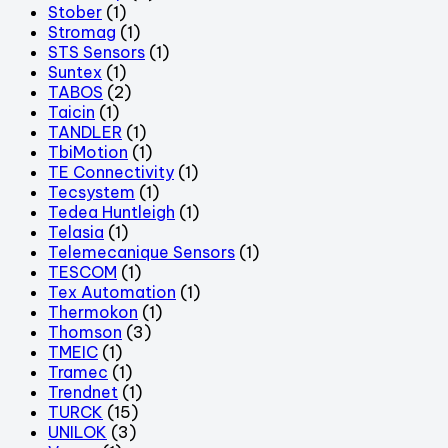
Stober
(1)
Stromag
(1)
STS Sensors
(1)
Suntex
(1)
TABOS
(2)
Taicin
(1)
TANDLER
(1)
TbiMotion
(1)
TE Connectivity
(1)
Tecsystem
(1)
Tedea Huntleigh
(1)
Telasia
(1)
Telemecanique Sensors
(1)
TESCOM
(1)
Tex Automation
(1)
Thermokon
(1)
Thomson
(3)
TMEIC
(1)
Tramec
(1)
Trendnet
(1)
TURCK
(15)
UNILOK
(3)