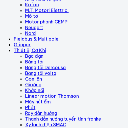
Kofon
M.T. Motori Elettrici
Mô tơ
Motor phanh CEMP
Neugart
Nord
Fieldbus & Multipole
Gripper
Thiết Bị Cơ Khí
Bạc đạn
Băng tải
Băng tải Dercousa
Băng tải volta
Con lăn
Gioăng
Khớp nối
Linear motion Thomson
Máy hút ẩm
Phớt
Ray dẫn hướng
Thanh dẫn hướng tuyến tính franke
Xy lanh điện SMAC