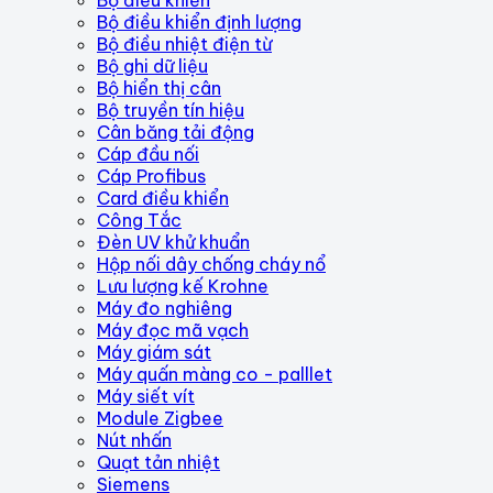
Bộ điều khiển định lượng
Bộ điều nhiệt điện từ
Bộ ghi dữ liệu
Bộ hiển thị cân
Bộ truyền tín hiệu
Cân băng tải động
Cáp đầu nối
Cáp Profibus
Card điều khiển
Công Tắc
Đèn UV khử khuẩn
Hộp nối dây chống cháy nổ
Lưu lượng kế Krohne
Máy đo nghiêng
Máy đọc mã vạch
Máy giám sát
Máy quấn màng co - palllet
Máy siết vít
Module Zigbee
Nút nhấn
Quạt tản nhiệt
Siemens