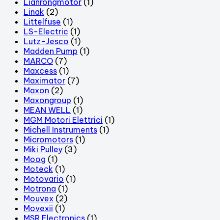
Lianrongmotor
(1)
Linak
(2)
Littelfuse
(1)
LS-Electric
(1)
Lutz-Jesco
(1)
Madden Pump
(1)
MARCO
(7)
Maxcess
(1)
Maximator
(7)
Maxon
(2)
Maxongroup
(1)
MEAN WELL
(1)
MGM Motori Elettrici
(1)
Michell Instruments
(1)
Micromotors
(1)
Miki Pulley
(3)
Moog
(1)
Moteck
(1)
Motovario
(1)
Motrona
(1)
Mouvex
(2)
Movexii
(1)
MSR Electronics
(1)