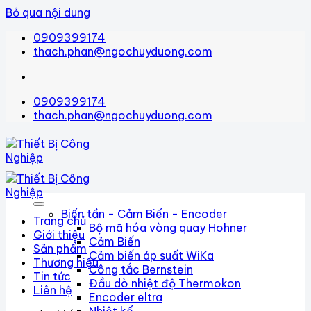
Bỏ qua nội dung
0909399174
thach.phan@ngochuyduong.com
0909399174
thach.phan@ngochuyduong.com
Biến tần - Cảm Biến - Encoder
Trang chủ
Bộ mã hóa vòng quay Hohner
Giới thiệu
Cảm Biến
Sản phẩm
Cảm biến áp suất WiKa
Thương hiệu
Công tắc Bernstein
Tin tức
Đầu dò nhiệt độ Thermokon
Liên hệ
Encoder eltra