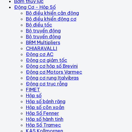
Bơm thủy lực
Động Cơ - Hộp Số
Bộ điều khiển cân động
Bộ điều khiển động cơ
Bộ điều tốc
Bộ truyền động
Bộ truyền động
BRM Multipliers
CHIARAVALLI
Động cơ AC
Động cơ giảm tốc
Động cơ hộp số Brevini
Động cơ Motors Varmec
Động cơ rung Italvibras
Động cơ trục rỗng
FIMET
Hộp số
Hộp số bánh răng
Hộp số côn xoắn
Hộp Số Fenner
Hộp số hành tinh
Hộp Số Tramec
KAS Kollmorgen