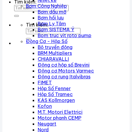
Nhiệt kế
Tìm kiếm:
Bơm Công Nghiệp
Bơm dầu mỡ
Bơm hồi lưu
Bơm Ly Tâm
Tìm kiếm:
Bơm SISTEMA Ý
Bom truc vit roto pump
Động Cơ - Hộp Số
Bộ truyền động
BRM Multipliers
CHIARAVALLI
Động cơ hộp số Brevini
Động cơ Motors Varmec
Động cơ rung Italvibras
FIMET
Hộp Số Fenner
Hộp Số Tramec
KAS Kollmorgen
Kofon
M.T. Motori Elettrici
Motor phanh CEMP
Neugart
Nord