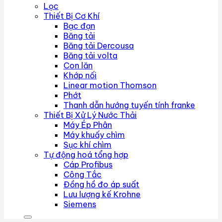
Lọc
Thiết Bị Cơ Khí
Bạc đạn
Băng tải
Băng tải Dercousa
Băng tải volta
Con lăn
Khớp nối
Linear motion Thomson
Phớt
Thanh dẫn hướng tuyến tính franke
Thiết Bị Xử Lý Nước Thải
Máy Ép Phân
Máy khuấy chìm
Sục khí chìm
Tự động hoá tổng hợp
Cáp Profibus
Công Tắc
Đồng hồ đo áp suất
Lưu lượng kế Krohne
Siemens