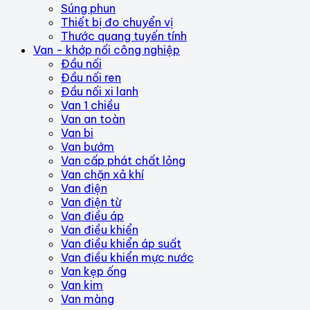
Súng phun
Thiết bị đo chuyển vị
Thước quang tuyến tính
Van - khớp nối công nghiệp
Đầu nối
Đầu nối ren
Đầu nối xi lanh
Van 1 chiều
Van an toàn
Van bi
Van bướm
Van cấp phát chất lỏng
Van chặn xả khí
Van điện
Van điện từ
Van điều áp
Van điều khiển
Van điều khiển áp suất
Van điều khiển mực nước
Van kẹp ống
Van kim
Van màng