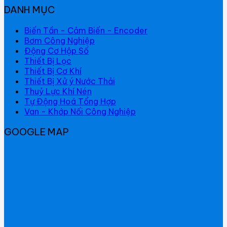
DANH MỤC
Biến Tần - Cảm Biến - Encoder
Bơm Công Nghiệp
Động Cơ Hộp Số
Thiết Bị Lọc
Thiết Bị Cơ Khí
Thiết Bị Xử ý Nước Thải
Thuỷ Lực Khí Nén
Tự Động Hoá Tổng Hợp
Van - Khớp Nối Công Nghiệp
GOOGLE MAP