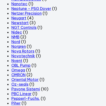
Nanotec
(1)
Neptune - PSG Dover
(1)
Netzer Precision
(1)
Neugart
(4)
Newstart
(3)
NGT Controls
(1)
Nidec
(1)
NMB
(2)
Nord
(1)
Norgren
(1)
Nova Rotors
(1)
Novotechnik
(1)
Nvent
(1)
OBL Pump
(1)
Omega
(1)
OMRON
(2)
Oriental Motor
(1)
Oz-seals
(1)
Pavone Sistemi
(10)
PBC Linear
(1)
Pepperl-Fuchs.
(1)
Piher
(1)