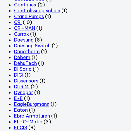
Contrinex
(2)
Controlssupplychain
(1)
Crane Pumps
(1)
CRI
(10)
CRI-MAN
(1)
Currax
(1)
Daesung
(8)
Daesung Switch
(1)
Danotherm
(1)
Debem
(1)
DehuTech
(1)
DI Soric
(1)
DIGI
(1)
Dissensors
(1)
DURIMI
(2)
Dynapar
(1)
E+E
(1)
EagleBurgmann
(1)
Eaton
(1)
Ebro Armaturen
(1)
EL-O-Matic
(3)
ELCIS
(8)