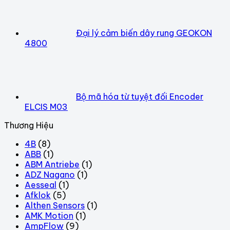
Đại lý cảm biến dây rung GEOKON
4800
Bộ mã hóa từ tuyệt đối Encoder
ELCIS M03
Thương Hiệu
4B
(8)
ABB
(1)
ABM Antriebe
(1)
ADZ Nagano
(1)
Aesseal
(1)
Afklok
(5)
Althen Sensors
(1)
AMK Motion
(1)
AmpFlow
(9)