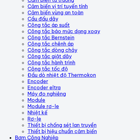
Cảm biến vị trí tuyến tính
Cảm biến vùng an toàn
Cầu đấu dây
Công tắc áp suất
Công tắc báo mức dạng xoay
Công tắc Bernstein
Công tắc chênh áp
Công tắc dòng chảy
Công tắc giật dây
Công tắc hành trình
Công tắc tốc độ
Đầu dò nhiệt độ Thermokon
Encoder
Encoder eltra
Máy đo nghiêng
Module
Module rơ-le
Nhiệt kế
Rơ-le
Thiết bị chống sét lan truyền
Thiết bị hiệu chuẩn cảm biến
Bơm Công Nghiệp