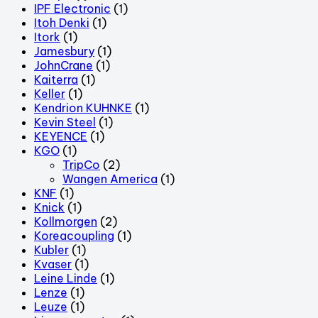
IPF Electronic
(1)
Itoh Denki
(1)
Itork
(1)
Jamesbury
(1)
JohnCrane
(1)
Kaiterra
(1)
Keller
(1)
Kendrion KUHNKE
(1)
Kevin Steel
(1)
KEYENCE
(1)
KGO
(1)
TripCo
(2)
Wangen America
(1)
KNF
(1)
Knick
(1)
Kollmorgen
(2)
Koreacoupling
(1)
Kubler
(1)
Kvaser
(1)
Leine Linde
(1)
Lenze
(1)
Leuze
(1)