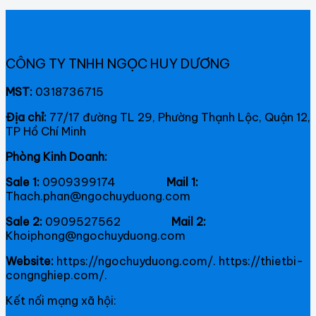
CÔNG TY TNHH NGỌC HUY DƯƠNG
MST:
0318736715
Địa chỉ:
77/17 đường TL 29, Phường Thạnh Lộc, Quận 12,
TP Hồ Chí Minh
Phòng Kinh Doanh:
Sale 1:
0909399174
Mail 1:
Thach.phan@ngochuyduong.com
Sale 2:
0909527562
Mail 2:
Khoiphong@ngochuyduong.com
Website:
https://ngochuyduong.com/. https://thietbi-
congnghiep.com/.
Kết nối mạng xã hội: