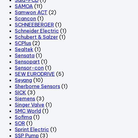
SAMOA
(11)
Samwon ACT
(2)
Scancon
(1)
SCHNEEBERGER
(1)
Schneider Electric
(1)
Schubert & Salzer
(1)
SCPlus
(2)
Sealtek
(1)
Sensata
(1)
Sensopart
(1)
Sensor-con
(1)
SEW EURODRIVE
(5)
Seyang
(10)
Sherborne Sensors
(1)
SICK
(3)
Siemens
(3)
Singer Valve
(1)
SMC World
(1)
Sofima
(1)
SOR
(1)
Sprint Electric
(1)
SSP Pump
(3)