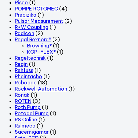
Pisco
(1)
POMPE ROTOMEC
(4)
Precizika
(1)
Pulsar Measurement
(2)
R+W Coupling
(1)
Radicon
(2)
Regal Rexnord®
(2)
Browning®
(1)
KOP-FLEX®
(1)
Regeltechnik
(1)
Regin
(1)
Rehfuss
(1)
Rheintacho
(1)
Robopac
(18)
Rockwell Automation
(1)
Ronak
(1)
ROTEN
(3)
Roth Pump
(1)
Rotodel Pump
(1)
RS Online
(1)
Rulmeca
(1)
Sacemigamar
(1)
Saia-PCD
(1)