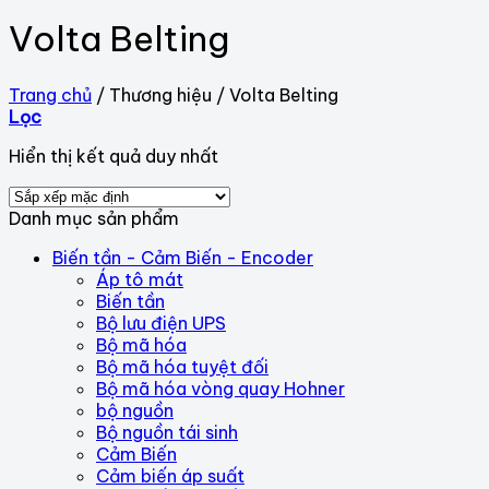
Volta Belting
Trang chủ
/
Thương hiệu
/
Volta Belting
Lọc
Hiển thị kết quả duy nhất
Danh mục sản phẩm
Biến tần - Cảm Biến - Encoder
Áp tô mát
Biến tần
Bộ lưu điện UPS
Bộ mã hóa
Bộ mã hóa tuyệt đối
Bộ mã hóa vòng quay Hohner
bộ nguồn
Bộ nguồn tái sinh
Cảm Biến
Cảm biến áp suất