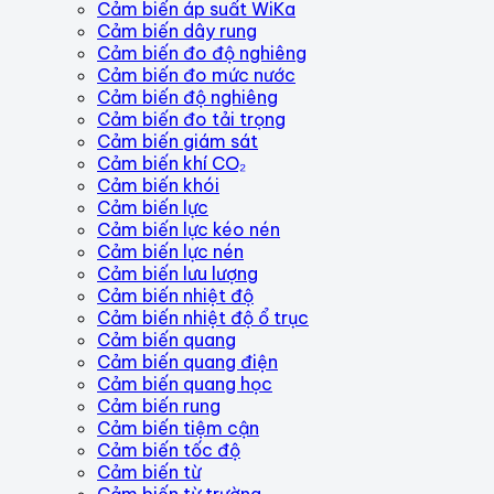
Cảm biến áp suất WiKa
Cảm biến dây rung
Cảm biến đo độ nghiêng
Cảm biến đo mức nước
Cảm biến độ nghiêng
Cảm biến đo tải trọng
Cảm biến giám sát
Cảm biến khí CO₂
Cảm biến khói
Cảm biến lực
Cảm biến lực kéo nén
Cảm biến lực nén
Cảm biến lưu lượng
Cảm biến nhiệt độ
Cảm biến nhiệt độ ổ trục
Cảm biến quang
Cảm biến quang điện
Cảm biến quang học
Cảm biến rung
Cảm biến tiệm cận
Cảm biến tốc độ
Cảm biến từ
Cảm biến từ trường