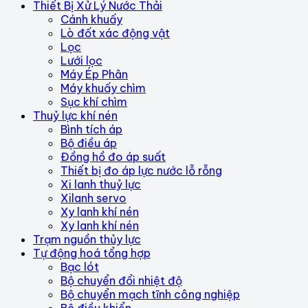
Thiết Bị Xử Lý Nước Thải
Cánh khuấy
Lò đốt xác động vật
Lọc
Lưới lọc
Máy Ép Phân
Máy khuấy chìm
Sục khí chìm
Thuỷ lực khí nén
Bình tích áp
Bộ điều áp
Đồng hồ đo áp suất
Thiết bị đo áp lực nước lỗ rỗng
Xi lanh thuỷ lực
Xilanh servo
Xy lanh khí nén
Xy lanh khí nén
Trạm nguồn thủy lực
Tự động hoá tổng hợp
Bạc lót
Bộ chuyển đổi nhiệt độ
Bộ chuyển mạch tĩnh công nghiệp
Bộ điều khiển