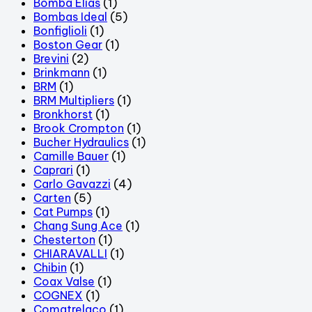
Bomba Elias
(1)
Bombas Ideal
(5)
Bonfiglioli
(1)
Boston Gear
(1)
Brevini
(2)
Brinkmann
(1)
BRM
(1)
BRM Multipliers
(1)
Bronkhorst
(1)
Brook Crompton
(1)
Bucher Hydraulics
(1)
Camille Bauer
(1)
Caprari
(1)
Carlo Gavazzi
(4)
Carten
(5)
Cat Pumps
(1)
Chang Sung Ace
(1)
Chesterton
(1)
CHIARAVALLI
(1)
Chibin
(1)
Coax Valse
(1)
COGNEX
(1)
Comatrelaco
(1)