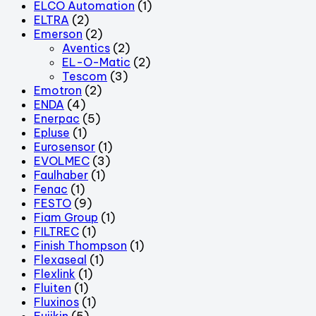
ELCO Automation
(1)
ELTRA
(2)
Emerson
(2)
Aventics
(2)
EL-O-Matic
(2)
Tescom
(3)
Emotron
(2)
ENDA
(4)
Enerpac
(5)
Epluse
(1)
Eurosensor
(1)
EVOLMEC
(3)
Faulhaber
(1)
Fenac
(1)
FESTO
(9)
Fiam Group
(1)
FILTREC
(1)
Finish Thompson
(1)
Flexaseal
(1)
Flexlink
(1)
Fluiten
(1)
Fluxinos
(1)
Fujikin
(5)