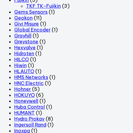
TKF TK-Fujikin
(3)
Gems Sensors
(1)
Geokon
(11)
Givi Misure
(1)
Global Encoder
(1)
Grayhill
(1)
Greystone
(1)
Hexvalve
(1)
Hidroten
(1)
HILCO
(1)
Hiwin
(1)
HLAUTO
(1)
HMS Networks
(1)
HNC Electric
(1)
Hohner
(5)
HOKUYO
(6)
Honeywell
(1)
Huba Control
(1)
HUMANT
(1)
Hydro Prokav
(8)
Ingersoll Rand
(1)
Inoxpa
(1)