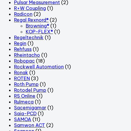
Pulsar Measurement
(2)
R+W Coupling
(1)
Radicon
(2)
Regal Rexnord®
(2)
Browning®
(1)
KOP-FLEX®
(1)
Regeltechnik
(1)
Regin
(1)
Rehfuss
(1)
Rheintacho
(1)
Robopac
(18)
Rockwell Automation
(1)
Ronak
(1)
ROTEN
(3)
Roth Pump
(1)
Rotodel Pump
(1)
RS Online
(1)
Rulmeca
(1)
Sacemigamar
(1)
Saia-PCD
(1)
SAMOA
(11)
Samwon ACT
(2)
Scancon
(1)