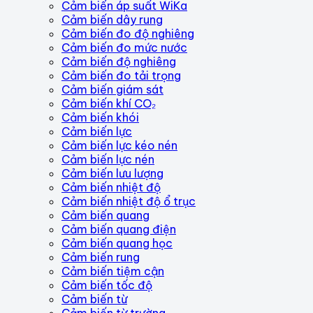
Cảm biến áp suất WiKa
Cảm biến dây rung
Cảm biến đo độ nghiêng
Cảm biến đo mức nước
Cảm biến độ nghiêng
Cảm biến đo tải trọng
Cảm biến giám sát
Cảm biến khí CO₂
Cảm biến khói
Cảm biến lực
Cảm biến lực kéo nén
Cảm biến lực nén
Cảm biến lưu lượng
Cảm biến nhiệt độ
Cảm biến nhiệt độ ổ trục
Cảm biến quang
Cảm biến quang điện
Cảm biến quang học
Cảm biến rung
Cảm biến tiệm cận
Cảm biến tốc độ
Cảm biến từ
Cảm biến từ trường