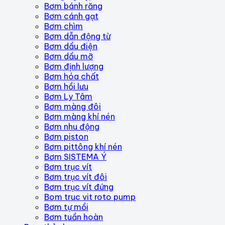
Bơm bánh răng
Bơm cánh gạt
Bơm chìm
Bơm dẫn động từ
Bơm dầu điện
Bơm dầu mỡ
Bơm định lượng
Bơm hóa chất
Bơm hồi lưu
Bơm Ly Tâm
Bơm màng đôi
Bơm màng khí nén
Bơm nhu động
Bơm piston
Bơm pittông khí nén
Bơm SISTEMA Ý
Bơm trục vít
Bơm trục vít đôi
Bơm trục vít đứng
Bom truc vit roto pump
Bơm tự mồi
Bơm tuần hoàn