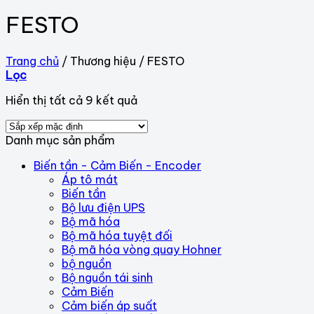
FESTO
Trang chủ
/
Thương hiệu
/
FESTO
Lọc
Hiển thị tất cả 9 kết quả
Danh mục sản phẩm
Biến tần - Cảm Biến - Encoder
Áp tô mát
Biến tần
Bộ lưu điện UPS
Bộ mã hóa
Bộ mã hóa tuyệt đối
Bộ mã hóa vòng quay Hohner
bộ nguồn
Bộ nguồn tái sinh
Cảm Biến
Cảm biến áp suất