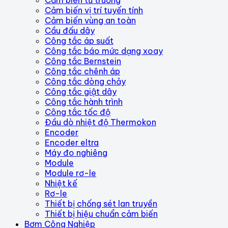
Cảm biến vị trí tuyến tính
Cảm biến vùng an toàn
Cầu đấu dây
Công tắc áp suất
Công tắc báo mức dạng xoay
Công tắc Bernstein
Công tắc chênh áp
Công tắc dòng chảy
Công tắc giật dây
Công tắc hành trình
Công tắc tốc độ
Đầu dò nhiệt độ Thermokon
Encoder
Encoder eltra
Máy đo nghiêng
Module
Module rơ-le
Nhiệt kế
Rơ-le
Thiết bị chống sét lan truyền
Thiết bị hiệu chuẩn cảm biến
Bơm Công Nghiệp