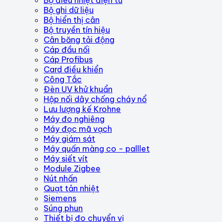
Bộ ghi dữ liệu
Bộ hiển thị cân
Bộ truyền tín hiệu
Cân băng tải động
Cáp đầu nối
Cáp Profibus
Card điều khiển
Công Tắc
Đèn UV khử khuẩn
Hộp nối dây chống cháy nổ
Lưu lượng kế Krohne
Máy đo nghiêng
Máy đọc mã vạch
Máy giám sát
Máy quấn màng co - palllet
Máy siết vít
Module Zigbee
Nút nhấn
Quạt tản nhiệt
Siemens
Súng phun
Thiết bị đo chuyển vị