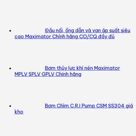
Đầu nối, ống dẫn và van áp suất siêu
cao Maximator Chính hãng CO/CQ đầy đủ
Bơm thủy lực khí nén Maximator
MPLV SPLV GPLV Chính hãng
Bơm Chìm C.R.I Pump CSM SS304 giá
kho