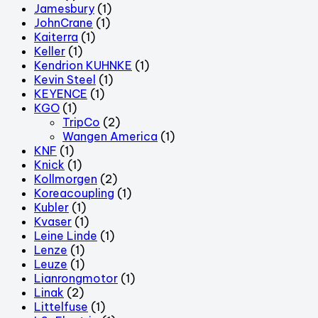
Jamesbury
(1)
JohnCrane
(1)
Kaiterra
(1)
Keller
(1)
Kendrion KUHNKE
(1)
Kevin Steel
(1)
KEYENCE
(1)
KGO
(1)
TripCo
(2)
Wangen America
(1)
KNF
(1)
Knick
(1)
Kollmorgen
(2)
Koreacoupling
(1)
Kubler
(1)
Kvaser
(1)
Leine Linde
(1)
Lenze
(1)
Leuze
(1)
Lianrongmotor
(1)
Linak
(2)
Littelfuse
(1)