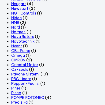
Neugart
(4)
Newstart
(3)
NGT Controls
(1)
Nidec
(1)
NMB
(2)
Nord
(1)
Norgren
(1)
Nova Rotors
(1)
Novotechnik
(1)
Nvent
(1)
OBL Pump
(1)
Omega
(1)
OMRON
(2)
Oriental Motor
(1)
Oz-seals
(1)
Pavone Sistemi
(10)
PBC Linear
(1)
Pepperl-Fuchs.
(1)
Piher
(1)
Pisco
(1)
POMPE ROTOMEC
(4)
Precizika
(1)