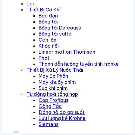
Lọc
Thiết Bị Cơ Khí
Bạc đạn
Băng tải
Băng tải Dercousa
Băng tải volta
Con lăn
Khớp nối
Linear motion Thomson
Phớt
Thanh dẫn hướng tuyến tính franke
Thiết Bị Xử Lý Nước Thải
Máy Ép Phân
Máy khuấy chìm
Sục khí chìm
Tự động hoá tổng hợp
Cáp Profibus
Công Tắc
Đồng hồ đo áp suất
Lưu lượng kế Krohne
Siemens