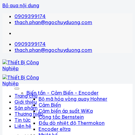
Bỏ qua nội dung
0909399174
thach.phan@ngochuyduong.com
0909399174
thach.phan@ngochuyduong.com
Biến tần - Cảm Biến - Encoder
Trang chủ
Bộ mã hóa vòng quay Hohner
Giới thiệu
Cảm Biến
Sản phẩm
Cảm biến áp suất WiKa
Thương hiệu
Công tắc Bernstein
Tin tức
Đầu dò nhiệt độ Thermokon
Liên hệ
Encoder eltra