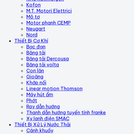
Kofon
M.T. Motori Elettrici
Mô tơ
Motor phanh CEMP
Neugart
Nord
Thiết Bị Cơ Khí
Bạc đạn
Băng tải
Băng tải Dercousa
Băng tải volta
Con lăn
Gioăng
Khớp nối
Linear motion Thomson
Máy hút ẩm
Phớt
Ray dẫn hướng
Thanh dẫn hướng tuyến tính franke
Xy lanh điện SMAC
Thiết Bị Xử Lý Nước Thải
Cánh khuấy