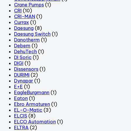
Crane Pumps
(1)
CRI
(10)
CRI-MAN
(1)
Currax
(1)
Daesung
(8)
Daesung Switch
(1)
Danotherm
(1)
Debem
(1)
DehuTech
(1)
DI Soric
(1)
DIGI
(1)
Dissensors
(1)
DURIMI
(2)
Dynapar
(1)
E+E
(1)
EagleBurgmann
(1)
Eaton
(1)
Ebro Armaturen
(1)
EL-O-Matic
(3)
ELCIS
(8)
ELCO Automation
(1)
ELTRA
(2)