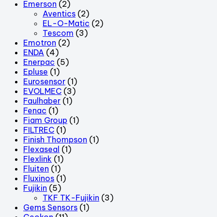
Emerson
(2)
Aventics
(2)
EL-O-Matic
(2)
Tescom
(3)
Emotron
(2)
ENDA
(4)
Enerpac
(5)
Epluse
(1)
Eurosensor
(1)
EVOLMEC
(3)
Faulhaber
(1)
Fenac
(1)
Fiam Group
(1)
FILTREC
(1)
Finish Thompson
(1)
Flexaseal
(1)
Flexlink
(1)
Fluiten
(1)
Fluxinos
(1)
Fujikin
(5)
TKF TK-Fujikin
(3)
Gems Sensors
(1)
Geokon
(11)