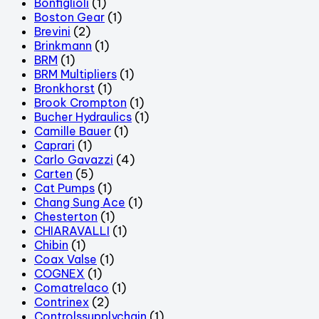
Bonfiglioli
(1)
Boston Gear
(1)
Brevini
(2)
Brinkmann
(1)
BRM
(1)
BRM Multipliers
(1)
Bronkhorst
(1)
Brook Crompton
(1)
Bucher Hydraulics
(1)
Camille Bauer
(1)
Caprari
(1)
Carlo Gavazzi
(4)
Carten
(5)
Cat Pumps
(1)
Chang Sung Ace
(1)
Chesterton
(1)
CHIARAVALLI
(1)
Chibin
(1)
Coax Valse
(1)
COGNEX
(1)
Comatrelaco
(1)
Contrinex
(2)
Controlssupplychain
(1)