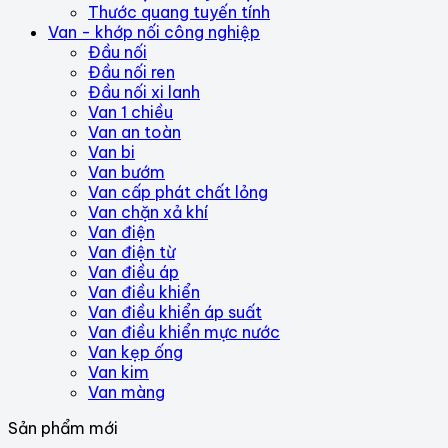
Thước quang tuyến tính
Van - khớp nối công nghiệp
Đầu nối
Đầu nối ren
Đầu nối xi lanh
Van 1 chiều
Van an toàn
Van bi
Van bướm
Van cấp phát chất lỏng
Van chặn xả khí
Van điện
Van điện từ
Van điều áp
Van điều khiển
Van điều khiển áp suất
Van điều khiển mực nước
Van kẹp ống
Van kim
Van màng
Sản phẩm mới