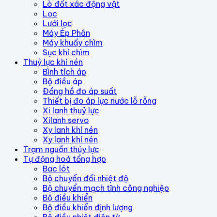
Lò đốt xác động vật
Lọc
Lưới lọc
Máy Ép Phân
Máy khuấy chìm
Sục khí chìm
Thuỷ lực khí nén
Bình tích áp
Bộ điều áp
Đồng hồ đo áp suất
Thiết bị đo áp lực nước lỗ rỗng
Xi lanh thuỷ lực
Xilanh servo
Xy lanh khí nén
Xy lanh khí nén
Trạm nguồn thủy lực
Tự động hoá tổng hợp
Bạc lót
Bộ chuyển đổi nhiệt độ
Bộ chuyển mạch tĩnh công nghiệp
Bộ điều khiển
Bộ điều khiển định lượng
Bộ điều nhiệt điện từ