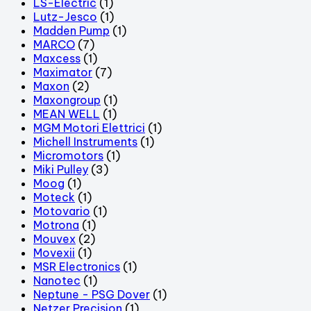
LS-Electric
(1)
Lutz-Jesco
(1)
Madden Pump
(1)
MARCO
(7)
Maxcess
(1)
Maximator
(7)
Maxon
(2)
Maxongroup
(1)
MEAN WELL
(1)
MGM Motori Elettrici
(1)
Michell Instruments
(1)
Micromotors
(1)
Miki Pulley
(3)
Moog
(1)
Moteck
(1)
Motovario
(1)
Motrona
(1)
Mouvex
(2)
Movexii
(1)
MSR Electronics
(1)
Nanotec
(1)
Neptune - PSG Dover
(1)
Netzer Precision
(1)