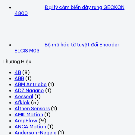
Đại lý cảm biến dây rung GEOKON
4800
Bộ mã hóa từ tuyệt đối Encoder
ELCIS M03
Thương Hiệu
4B
(8)
ABB
(1)
ABM Antriebe
(1)
ADZ Nagano
(1)
Aesseal
(1)
Afklok
(5)
Althen Sensors
(1)
AMK Motion
(1)
AmpFlow
(9)
ANCA Motion
(1)
Anderson-Negele
(1)