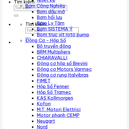
Nhiệt kế
Tìm kiếm:
Bơm Công Nghiệp
Bơm dầu mỡ
Bơm hồi lưu
Bơm Ly Tâm
Tìm kiếm:
Bơm SISTEMA Ý
Bom truc vit roto pump
Động Cơ - Hộp Số
Bộ truyền động
BRM Multipliers
CHIARAVALLI
Động cơ hộp số Brevini
Động cơ Motors Varmec
Động cơ rung Italvibras
FIMET
Hộp Số Fenner
Hộp Số Tramec
KAS Kollmorgen
Kofon
M.T. Motori Elettrici
Motor phanh CEMP
Neugart
Nord