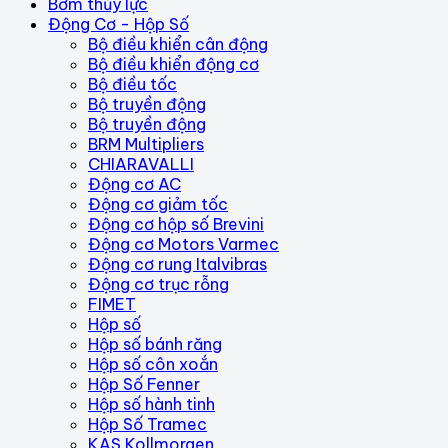
Bơm thủy lực
Động Cơ - Hộp Số
Bộ điều khiển cân động
Bộ điều khiển động cơ
Bộ điều tốc
Bộ truyền động
Bộ truyền động
BRM Multipliers
CHIARAVALLI
Động cơ AC
Động cơ giảm tốc
Động cơ hộp số Brevini
Động cơ Motors Varmec
Động cơ rung Italvibras
Động cơ trục rỗng
FIMET
Hộp số
Hộp số bánh răng
Hộp số côn xoắn
Hộp Số Fenner
Hộp số hành tinh
Hộp Số Tramec
KAS Kollmorgen