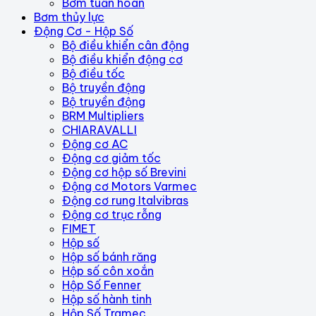
Bơm tuần hoàn
Bơm thủy lực
Động Cơ - Hộp Số
Bộ điều khiển cân động
Bộ điều khiển động cơ
Bộ điều tốc
Bộ truyền động
Bộ truyền động
BRM Multipliers
CHIARAVALLI
Động cơ AC
Động cơ giảm tốc
Động cơ hộp số Brevini
Động cơ Motors Varmec
Động cơ rung Italvibras
Động cơ trục rỗng
FIMET
Hộp số
Hộp số bánh răng
Hộp số côn xoắn
Hộp Số Fenner
Hộp số hành tinh
Hộp Số Tramec