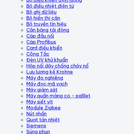
Bộ điều nhiệt điện từ
Bộ ghi dữ liệu
Bộ hiển thị cân
Bộ truyền tín hiệu
Cân băng tải động
Cáp đầu nối
Cáp Profibus
Card điều khiển
Công Tắc
Đèn UV khử khuẩn
Hộp nối dây chống cháy nổ
Lưu lượng kế Krohne
Máy đo nghiêng
Máy đọc mã vạch
Máy giám sát
Máy quấn màng co - palllet
Máy siết vít
Module Zigbee
Nút nhấn
Quạt tản nhiệt
Siemens
Súng phun