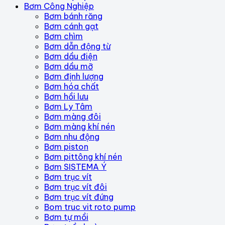
Bơm Công Nghiệp
Bơm bánh răng
Bơm cánh gạt
Bơm chìm
Bơm dẫn động từ
Bơm dầu điện
Bơm dầu mỡ
Bơm định lượng
Bơm hóa chất
Bơm hồi lưu
Bơm Ly Tâm
Bơm màng đôi
Bơm màng khí nén
Bơm nhu động
Bơm piston
Bơm pittông khí nén
Bơm SISTEMA Ý
Bơm trục vít
Bơm trục vít đôi
Bơm trục vít đứng
Bom truc vit roto pump
Bơm tự mồi