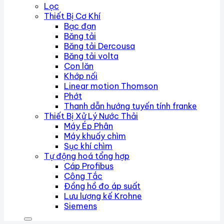
Lọc
Thiết Bị Cơ Khí
Bạc đạn
Băng tải
Băng tải Dercousa
Băng tải volta
Con lăn
Khớp nối
Linear motion Thomson
Phớt
Thanh dẫn hướng tuyến tính franke
Thiết Bị Xử Lý Nước Thải
Máy Ép Phân
Máy khuấy chìm
Sục khí chìm
Tự động hoá tổng hợp
Cáp Profibus
Công Tắc
Đồng hồ đo áp suất
Lưu lượng kế Krohne
Siemens