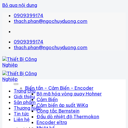
Bỏ qua nội dung
0909399174
thach.phan@ngochuyduong.com
0909399174
thach.phan@ngochuyduong.com
Biến tần - Cảm Biến - Encoder
Trang chủ
Bộ mã hóa vòng quay Hohner
Giới thiệu
Cảm Biến
Sản phẩm
Cảm biến áp suất WiKa
Thương hiệu
Công tắc Bernstein
Tin tức
Đầu dò nhiệt độ Thermokon
Liên hệ
Encoder eltra