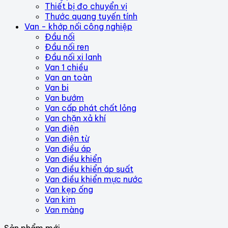
Thiết bị đo chuyển vị
Thước quang tuyến tính
Van - khớp nối công nghiệp
Đầu nối
Đầu nối ren
Đầu nối xi lanh
Van 1 chiều
Van an toàn
Van bi
Van bướm
Van cấp phát chất lỏng
Van chặn xả khí
Van điện
Van điện từ
Van điều áp
Van điều khiển
Van điều khiển áp suất
Van điều khiển mực nước
Van kẹp ống
Van kim
Van màng
Sản phẩm mới