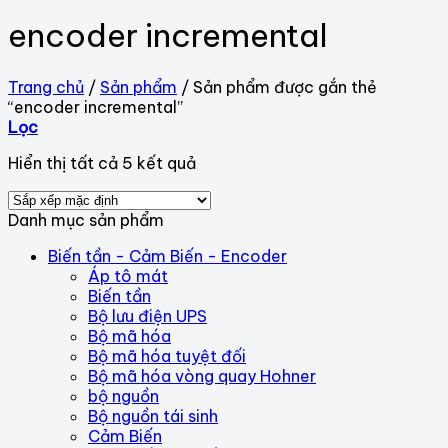
encoder incremental
Trang chủ
/
Sản phẩm
/
Sản phẩm được gắn thẻ
“encoder incremental”
Lọc
Hiển thị tất cả 5 kết quả
Danh mục sản phẩm
Biến tần - Cảm Biến - Encoder
Áp tô mát
Biến tần
Bộ lưu điện UPS
Bộ mã hóa
Bộ mã hóa tuyệt đối
Bộ mã hóa vòng quay Hohner
bộ nguồn
Bộ nguồn tái sinh
Cảm Biến