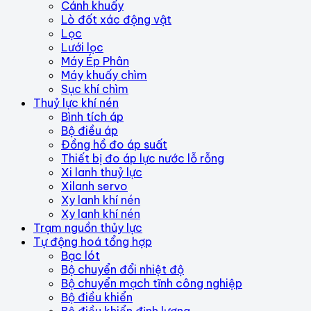
Cánh khuấy
Lò đốt xác động vật
Lọc
Lưới lọc
Máy Ép Phân
Máy khuấy chìm
Sục khí chìm
Thuỷ lực khí nén
Bình tích áp
Bộ điều áp
Đồng hồ đo áp suất
Thiết bị đo áp lực nước lỗ rỗng
Xi lanh thuỷ lực
Xilanh servo
Xy lanh khí nén
Xy lanh khí nén
Trạm nguồn thủy lực
Tự động hoá tổng hợp
Bạc lót
Bộ chuyển đổi nhiệt độ
Bộ chuyển mạch tĩnh công nghiệp
Bộ điều khiển
Bộ điều khiển định lượng