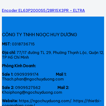
Encoder EL63P2000S5/28R15X3PR – ELTRA
CÔNG TY TNHH NGỌC HUY DƯƠNG
MST:
0318736715
Địa chỉ:
77/17 đường TL 29, Phường Thạnh Lộc, Quận 12,
TP Hồ Chí Minh
Phòng Kinh Doanh:
Sale 1:
0909399174
Mail 1:
Thach.phan@ngochuyduong.com
Sale 2:
0909527562
Mail 2:
Khoiphong@ngochuyduong.com
Website:
https://ngochuyduong.com/. https://thietbi-
congnghiep.com/.