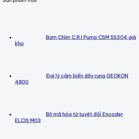
Bơm Chìm C.R.I Pump CSM SS304 giá
kho
Đại lý cảm biến dây rung GEOKON
4800
Bộ mã hóa từ tuyệt đối Encoder
ELCIS M03