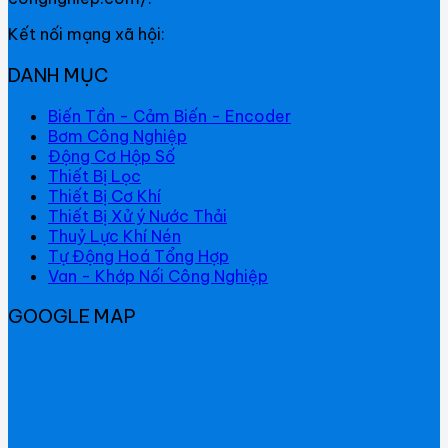
Kết nối mạng xã hội:
DANH MỤC
Biến Tần - Cảm Biến - Encoder
Bơm Công Nghiệp
Động Cơ Hộp Số
Thiết Bị Lọc
Thiết Bị Cơ Khí
Thiết Bị Xử ý Nước Thải
Thuỷ Lực Khí Nén
Tự Động Hoá Tổng Hợp
Van - Khớp Nối Công Nghiệp
GOOGLE MAP