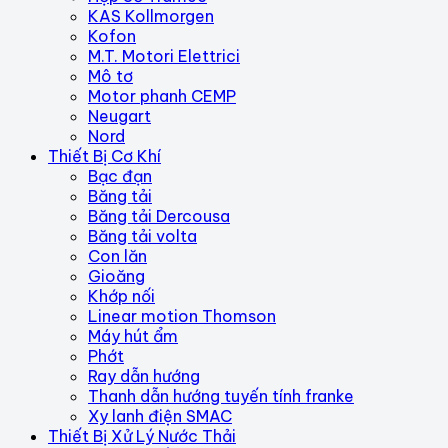
KAS Kollmorgen
Kofon
M.T. Motori Elettrici
Mô tơ
Motor phanh CEMP
Neugart
Nord
Thiết Bị Cơ Khí
Bạc đạn
Băng tải
Băng tải Dercousa
Băng tải volta
Con lăn
Gioăng
Khớp nối
Linear motion Thomson
Máy hút ẩm
Phớt
Ray dẫn hướng
Thanh dẫn hướng tuyến tính franke
Xy lanh điện SMAC
Thiết Bị Xử Lý Nước Thải