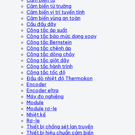
Cảm biến từ trường
Cảm biến vị trí tuyến tính
Cảm biến vùng an toàn
Cầu đấu dây
Công tắc áp suất
Công tắc báo mức dạng xoay
Công tắc Bernstein
Công tắc chênh áp
Công tắc dòng chảy
Công tắc giật dây
Công tắc hành trình
Công tắc tốc độ
Đầu dò nhiệt độ Thermokon
Encoder
Encoder eltra
Máy đo nghiêng
Module
Module rơ-le
Nhiệt kế
Rơ-le
Thiết bị chống sét lan truyền
Thiết bị hiệu chuẩn cảm biến