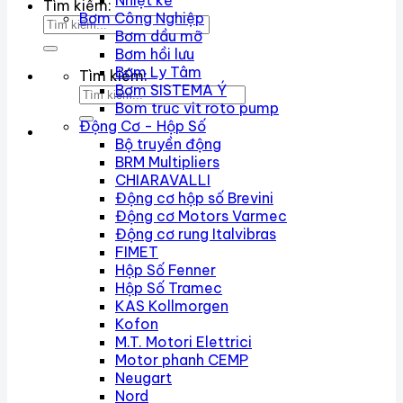
Nhiệt kế
Tìm kiếm:
Bơm Công Nghiệp
Bơm dầu mỡ
Bơm hồi lưu
Bơm Ly Tâm
Tìm kiếm:
Bơm SISTEMA Ý
Bom truc vit roto pump
Động Cơ - Hộp Số
Bộ truyền động
BRM Multipliers
CHIARAVALLI
Động cơ hộp số Brevini
Động cơ Motors Varmec
Động cơ rung Italvibras
FIMET
Hộp Số Fenner
Hộp Số Tramec
KAS Kollmorgen
Kofon
M.T. Motori Elettrici
Motor phanh CEMP
Neugart
Nord