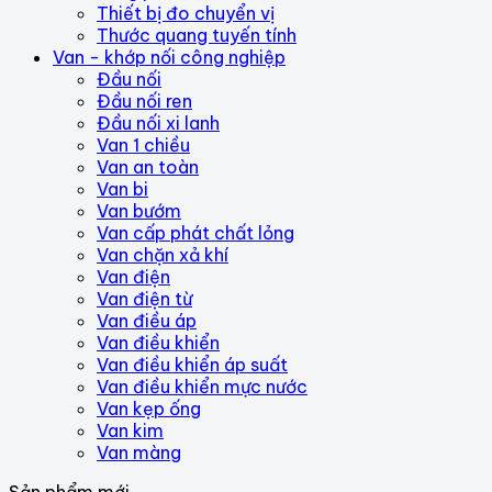
Thiết bị đo chuyển vị
Thước quang tuyến tính
Van - khớp nối công nghiệp
Đầu nối
Đầu nối ren
Đầu nối xi lanh
Van 1 chiều
Van an toàn
Van bi
Van bướm
Van cấp phát chất lỏng
Van chặn xả khí
Van điện
Van điện từ
Van điều áp
Van điều khiển
Van điều khiển áp suất
Van điều khiển mực nước
Van kẹp ống
Van kim
Van màng
Sản phẩm mới