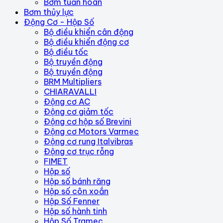
Bơm tuần hoàn
Bơm thủy lực
Động Cơ - Hộp Số
Bộ điều khiển cân động
Bộ điều khiển động cơ
Bộ điều tốc
Bộ truyền động
Bộ truyền động
BRM Multipliers
CHIARAVALLI
Động cơ AC
Động cơ giảm tốc
Động cơ hộp số Brevini
Động cơ Motors Varmec
Động cơ rung Italvibras
Động cơ trục rỗng
FIMET
Hộp số
Hộp số bánh răng
Hộp số côn xoắn
Hộp Số Fenner
Hộp số hành tinh
Hộp Số Tramec