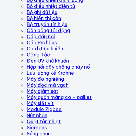
Bộ điều nhiệt điện từ
Bộ ghi dữ liệu
Bộ hiển thị cân
Bộ truyền tín hiệu
Cân băng tải động
Cáp đầu nối
Cáp Profibus
Card điều khiển
Công Tắc
Đèn UV khử khuẩn
Hộp nối dây chống cháy nổ
Lưu lượng kế Krohne
Máy đo nghiêng
Máy đọc mã vạch
Máy giám sát
Máy quấn màng co - palllet
Máy siết vít
Module Zigbee
Nút nhấn
Quạt tản nhiệt
Siemens
Súng phun