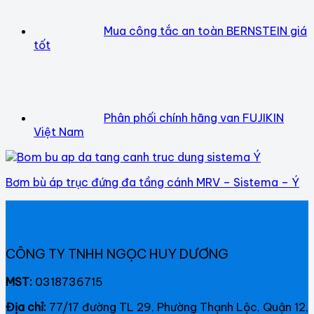
Mua công tắc an toàn BERNSTEIN giá
tốt
Phân phối chính hãng van FUJIKIN
Việt Nam
Bơm bù áp trục đứng đa tầng cánh MRV – Sistema – Ý
CÔNG TY TNHH NGỌC HUY DƯƠNG
MST:
0318736715
Địa chỉ:
77/17 đường TL 29, Phường Thạnh Lộc, Quận 12,