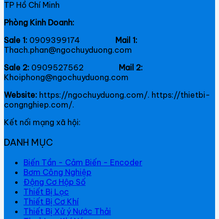
TP Hồ Chí Minh
Phòng Kinh Doanh:
Sale 1:
0909399174
Mail 1:
Thach.phan@ngochuyduong.com
Sale 2:
0909527562
Mail 2:
Khoiphong@ngochuyduong.com
Website:
https://ngochuyduong.com/. https://thietbi-
congnghiep.com/.
Kết nối mạng xã hội:
DANH MỤC
Biến Tần - Cảm Biến - Encoder
Bơm Công Nghiệp
Động Cơ Hộp Số
Thiết Bị Lọc
Thiết Bị Cơ Khí
Thiết Bị Xử ý Nước Thải