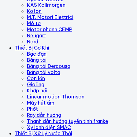
KAS Kollmorgen
Kofon
M.T. Motori Elettrici
Mô tơ
Motor phanh CEMP
Neugart
Nord
Thiết Bị Cơ Khí
Bạc đạn
Băng tải
Băng tải Dercousa
Băng tải volta
Con lăn
Gioăng
Khớp nối
Linear motion Thomson
Máy hút ẩm
Phớt
Ray dẫn hướng
Thanh dẫn hướng tuyến tính franke
Xy lanh điện SMAC
Thiết Bị Xử Lý Nước Thải