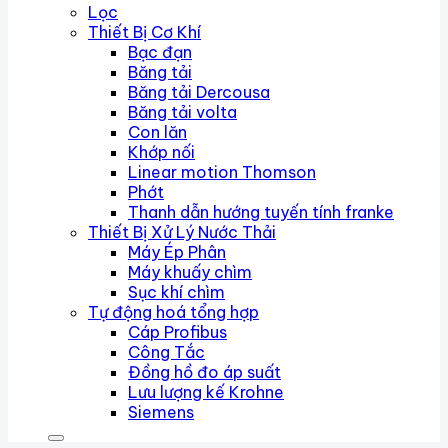
Lọc
Thiết Bị Cơ Khí
Bạc đạn
Băng tải
Băng tải Dercousa
Băng tải volta
Con lăn
Khớp nối
Linear motion Thomson
Phớt
Thanh dẫn hướng tuyến tính franke
Thiết Bị Xử Lý Nước Thải
Máy Ép Phân
Máy khuấy chìm
Sục khí chìm
Tự động hoá tổng hợp
Cáp Profibus
Công Tắc
Đồng hồ đo áp suất
Lưu lượng kế Krohne
Siemens