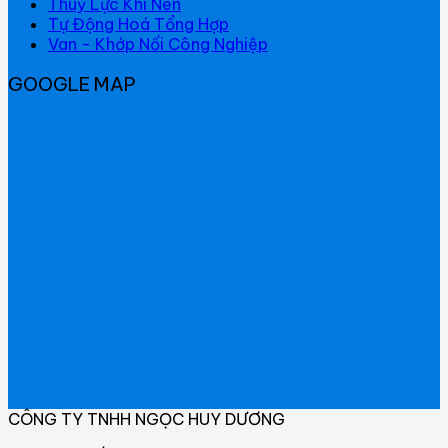
Thuỷ Lực Khí Nén
Tự Động Hoá Tổng Hợp
Van - Khớp Nối Công Nghiệp
GOOGLE MAP
CÔNG TY TNHH NGỌC HUY DƯƠNG