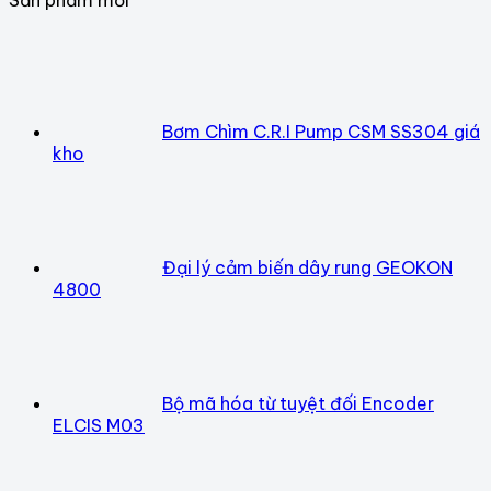
Bơm Chìm C.R.I Pump CSM SS304 giá
kho
Đại lý cảm biến dây rung GEOKON
4800
Bộ mã hóa từ tuyệt đối Encoder
ELCIS M03