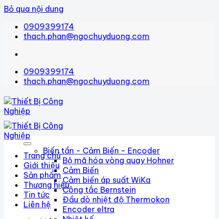
Bỏ qua nội dung
0909399174
thach.phan@ngochuyduong.com
0909399174
thach.phan@ngochuyduong.com
Biến tần - Cảm Biến - Encoder
Trang chủ
Bộ mã hóa vòng quay Hohner
Giới thiệu
Cảm Biến
Sản phẩm
Cảm biến áp suất WiKa
Thương hiệu
Công tắc Bernstein
Tin tức
Đầu dò nhiệt độ Thermokon
Liên hệ
Encoder eltra