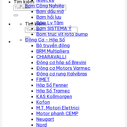
Nhiệt kế
Tìm kiếm:
Bơm Công Nghiệp
Bơm dầu mỡ
Bơm hồi lưu
Bơm Ly Tâm
Tìm kiếm:
Bơm SISTEMA Ý
Bom truc vit roto pump
Động Cơ - Hộp Số
Bộ truyền động
BRM Multipliers
CHIARAVALLI
Động cơ hộp số Brevini
Động cơ Motors Varmec
Động cơ rung Italvibras
FIMET
Hộp Số Fenner
Hộp Số Tramec
KAS Kollmorgen
Kofon
M.T. Motori Elettrici
Motor phanh CEMP
Neugart
Nord