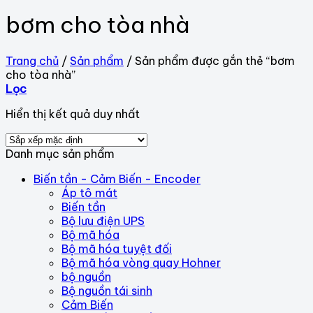
bơm cho tòa nhà
Trang chủ
/
Sản phẩm
/
Sản phẩm được gắn thẻ “bơm
cho tòa nhà”
Lọc
Hiển thị kết quả duy nhất
Danh mục sản phẩm
Biến tần - Cảm Biến - Encoder
Áp tô mát
Biến tần
Bộ lưu điện UPS
Bộ mã hóa
Bộ mã hóa tuyệt đối
Bộ mã hóa vòng quay Hohner
bộ nguồn
Bộ nguồn tái sinh
Cảm Biến