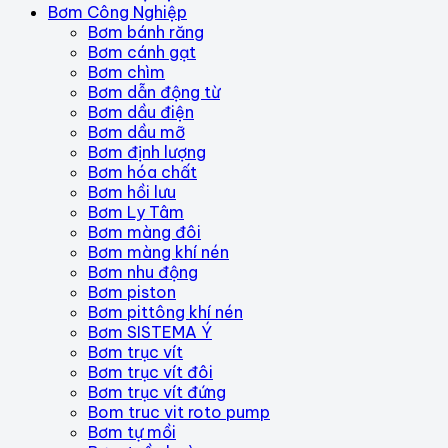
Bơm Công Nghiệp
Bơm bánh răng
Bơm cánh gạt
Bơm chìm
Bơm dẫn động từ
Bơm dầu điện
Bơm dầu mỡ
Bơm định lượng
Bơm hóa chất
Bơm hồi lưu
Bơm Ly Tâm
Bơm màng đôi
Bơm màng khí nén
Bơm nhu động
Bơm piston
Bơm pittông khí nén
Bơm SISTEMA Ý
Bơm trục vít
Bơm trục vít đôi
Bơm trục vít đứng
Bom truc vit roto pump
Bơm tự mồi