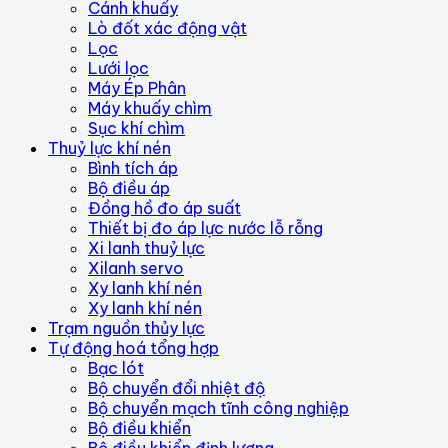
Cánh khuấy
Lò đốt xác động vật
Lọc
Lưới lọc
Máy Ép Phân
Máy khuấy chìm
Sục khí chìm
Thuỷ lực khí nén
Bình tích áp
Bộ điều áp
Đồng hồ đo áp suất
Thiết bị đo áp lực nước lỗ rỗng
Xi lanh thuỷ lực
Xilanh servo
Xy lanh khí nén
Xy lanh khí nén
Trạm nguồn thủy lực
Tự động hoá tổng hợp
Bạc lót
Bộ chuyển đổi nhiệt độ
Bộ chuyển mạch tĩnh công nghiệp
Bộ điều khiển
Bộ điều khiển định lượng