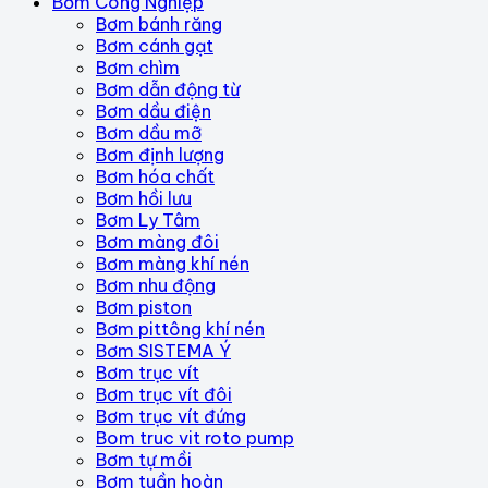
Bơm Công Nghiệp
Bơm bánh răng
Bơm cánh gạt
Bơm chìm
Bơm dẫn động từ
Bơm dầu điện
Bơm dầu mỡ
Bơm định lượng
Bơm hóa chất
Bơm hồi lưu
Bơm Ly Tâm
Bơm màng đôi
Bơm màng khí nén
Bơm nhu động
Bơm piston
Bơm pittông khí nén
Bơm SISTEMA Ý
Bơm trục vít
Bơm trục vít đôi
Bơm trục vít đứng
Bom truc vit roto pump
Bơm tự mồi
Bơm tuần hoàn