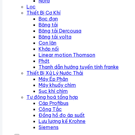
Nord
Lọc
Thiết Bị Cơ Khí
Bạc đạn
Băng tải
Băng tải Dercousa
Băng tải volta
Con lăn
Khớp nối
Linear motion Thomson
Phớt
Thanh dẫn hướng tuyến tính franke
Thiết Bị Xử Lý Nước Thải
Máy Ép Phân
Máy khuấy chìm
Sục khí chìm
Tự động hoá tổng hợp
Cáp Profibus
Công Tắc
Đồng hồ đo áp suất
Lưu lượng kế Krohne
Siemens