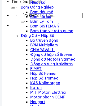
Tìm kiếm:
Nhiệt kế
Bơm Công Nghiệp
Bơm dầu mỡ
Tìm kiếm:
Bơm hồi lưu
Bơm Ly Tâm
Bơm SISTEMA Ý
Bom truc vit roto pump
Động Cơ - Hộp Số
Bộ truyền động
BRM Multipliers
CHIARAVALLI
Động cơ hộp số Brevini
Động cơ Motors Varmec
Động cơ rung Italvibras
FIMET
Hộp Số Fenner
Hộp Số Tramec
KAS Kollmorgen
Kofon
M.T. Motori Elettrici
Motor phanh CEMP
Neugart