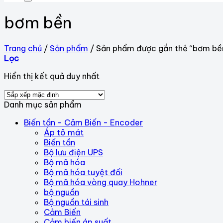
bơm bền
Trang chủ
/
Sản phẩm
/
Sản phẩm được gắn thẻ “bơm bề
Lọc
Hiển thị kết quả duy nhất
Danh mục sản phẩm
Biến tần - Cảm Biến - Encoder
Áp tô mát
Biến tần
Bộ lưu điện UPS
Bộ mã hóa
Bộ mã hóa tuyệt đối
Bộ mã hóa vòng quay Hohner
bộ nguồn
Bộ nguồn tái sinh
Cảm Biến
Cảm biến áp suất