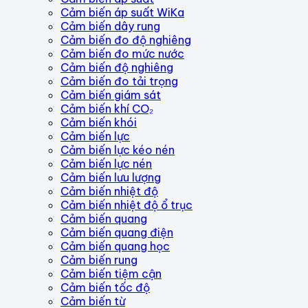
Cảm biến áp suất WiKa
Cảm biến dây rung
Cảm biến đo độ nghiêng
Cảm biến đo mức nước
Cảm biến độ nghiêng
Cảm biến đo tải trọng
Cảm biến giám sát
Cảm biến khí CO₂
Cảm biến khói
Cảm biến lực
Cảm biến lực kéo nén
Cảm biến lực nén
Cảm biến lưu lượng
Cảm biến nhiệt độ
Cảm biến nhiệt độ ổ trục
Cảm biến quang
Cảm biến quang điện
Cảm biến quang học
Cảm biến rung
Cảm biến tiệm cận
Cảm biến tốc độ
Cảm biến từ