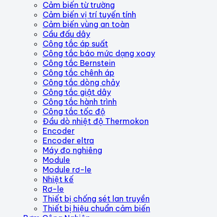
Cảm biến từ trường
Cảm biến vị trí tuyến tính
Cảm biến vùng an toàn
Cầu đấu dây
Công tắc áp suất
Công tắc báo mức dạng xoay
Công tắc Bernstein
Công tắc chênh áp
Công tắc dòng chảy
Công tắc giật dây
Công tắc hành trình
Công tắc tốc độ
Đầu dò nhiệt độ Thermokon
Encoder
Encoder eltra
Máy đo nghiêng
Module
Module rơ-le
Nhiệt kế
Rơ-le
Thiết bị chống sét lan truyền
Thiết bị hiệu chuẩn cảm biến