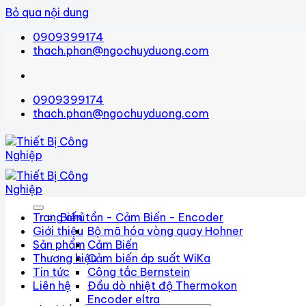
Bỏ qua nội dung
0909399174
thach.phan@ngochuyduong.com
0909399174
thach.phan@ngochuyduong.com
Trang chủ
Biến tần - Cảm Biến - Encoder
Giới thiệu
Bộ mã hóa vòng quay Hohner
Sản phẩm
Cảm Biến
Thương hiệu
Cảm biến áp suất WiKa
Tin tức
Công tắc Bernstein
Liên hệ
Đầu dò nhiệt độ Thermokon
Encoder eltra