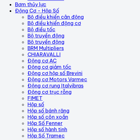
Bơm thủy lực
Động Cơ - Hộp Số
Bộ điều khiển cân động
Bộ điều khiển động cơ
Bộ điều tốc
Bộ truyền động
Bộ truyền động
BRM Multipliers
CHIARAVALLI
Động cơ AC
Động cơ giảm tốc
Động cơ hộp số Brevini
Động cơ Motors Varmec
Động cơ rung Italvibras
Động cơ trục rỗng
FIMET
Hộp số
Hộp số bánh răng
Hộp số côn xoắn
Hộp Số Fenner
Hộp số hành tinh
Hộp Số Tramec